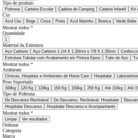
Tipo de produto
Poltrona
Carteira Escolar
Cadeira de Camping
Cadeira Infantil
Kit
Cor
Azul Céu
Bege
Cinza
Preta
Azul Marinho
Branca
Verde Bebe
Mostrar todos
Quantidade
1
Material da Estrutura
Aço Carbono
Aço Carbono 1.1/4 X 1.20mm e 7/8 X 1.20mm
Confecci
Estrutura Tubular com Acabamento em Pintura Epoxi
Tubo de Aço
Tu
Mostrar todos
Ambiente
Clínicas, Hospitais e Ambientes de Home Care
Hospitalar
Laboratórios
Peso Suportado
100kg
120 Kg
120kg
150 Kg
150kg
250 Kg
Até 110kg
Até 1
Tipo de Poltrona
De Descanso Reclinável
De Descanso, Reclinável, Hospitalar
Descan
Hospitalar Descanso
Hospitalar Descanso e Acompanhante
Mostrar todos
Limpar
Ver resultados
Ordenar
Categoria
Marca