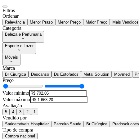
Filtros
Ordenar
Relevância
Menor Prazo
Menor Preço
Maior Preço
Mais Vendidos
Categoria
Beleza e Perfumaria
Esporte e Lazer
Móveis
Marca
Br Cirurgica
Descanso
Ds Estofados
Metal Solution
Movmed
Pr
Preço
Valor mínimo
Valor máximo
Avaliação
5
4
3
2
1
Vendido por
Saúdemóveis Hospitalar
Parceiro Saude
Br Cirúrgica
Pradosolucoesh
Tipo de compra
Compra nacional