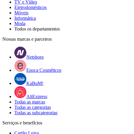
TV e Vídeo
Eletrodomésticos
Móveis
Informática
Moda
Todos os departamentos
Nossas marcas e parceiros
Netshoes
Epoca Cosméticos
KaBuM!
AliExpress
Todas as marcas
Todas as categorias
Todas as subcategorias
Serviços e benefícios
Cartão Luiza