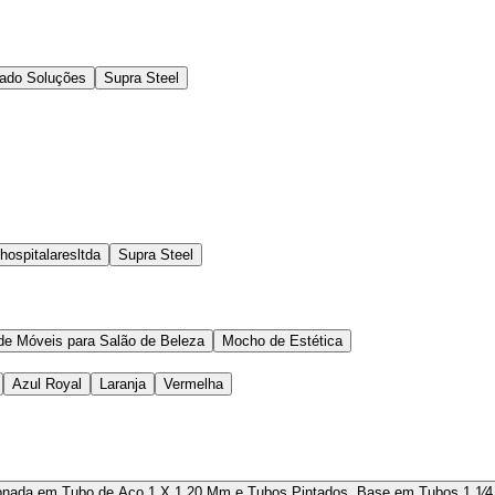
ado Soluções
Supra Steel
ospitalaresltda
Supra Steel
 de Móveis para Salão de Beleza
Mocho de Estética
Azul Royal
Laranja
Vermelha
onada em Tubo de Aço 1 X 1,20 Mm e Tubos Pintados. Base em Tubos 1 1⁄