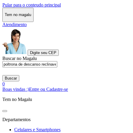
Pular para o conteudo principal
Tem no magalu
Atendimento
Digite seu CEP
Buscar no Magalu
Buscar
0
Boas vindas :)
Entre ou Cadastre-se
Tem no Magalu
Departamentos
Celulares e Smartphones