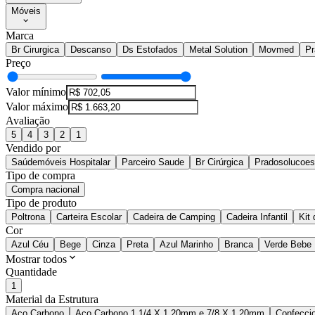
Móveis
Marca
Br Cirurgica
Descanso
Ds Estofados
Metal Solution
Movmed
Pr
Preço
Valor mínimo
Valor máximo
Avaliação
5
4
3
2
1
Vendido por
Saúdemóveis Hospitalar
Parceiro Saude
Br Cirúrgica
Pradosolucoesh
Tipo de compra
Compra nacional
Tipo de produto
Poltrona
Carteira Escolar
Cadeira de Camping
Cadeira Infantil
Kit
Cor
Azul Céu
Bege
Cinza
Preta
Azul Marinho
Branca
Verde Bebe
Mostrar todos
Quantidade
1
Material da Estrutura
Aço Carbono
Aço Carbono 1.1/4 X 1.20mm e 7/8 X 1.20mm
Confecci