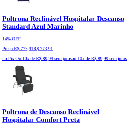
Poltrona Reclinável Hospitalar Descanso
Standard Azul Marinho
14% OFF
Preço R$ 773,91
R$
773
,
91
no Pix
Ou 10x de R$ 89,99 sem juros
ou
10
x de
R$ 89,99
sem juros
Poltrona de Descanso Reclinável
Hospitalar Comfort Preta