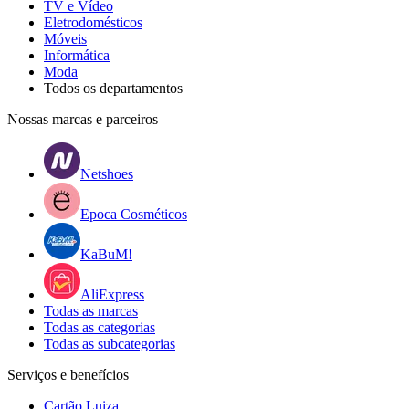
TV e Vídeo
Eletrodomésticos
Móveis
Informática
Moda
Todos os departamentos
Nossas marcas e parceiros
Netshoes
Epoca Cosméticos
KaBuM!
AliExpress
Todas as marcas
Todas as categorias
Todas as subcategorias
Serviços e benefícios
Cartão Luiza