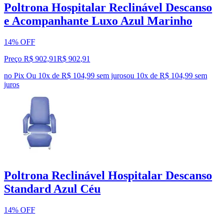
Poltrona Hospitalar Reclinável Descanso
e Acompanhante Luxo Azul Marinho
14% OFF
Preço R$ 902,91
R$
902
,
91
no Pix
Ou 10x de R$ 104,99 sem juros
ou
10
x de
R$ 104,99
sem
juros
Poltrona Reclinável Hospitalar Descanso
Standard Azul Céu
14% OFF