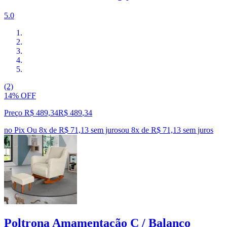
5.0
(2)
14% OFF
Preço R$ 489,34
R$
489
,
34
no Pix
Ou 8x de R$ 71,13 sem juros
ou
8
x de
R$ 71,13
sem juros
Poltrona Amamentação C / Balanço