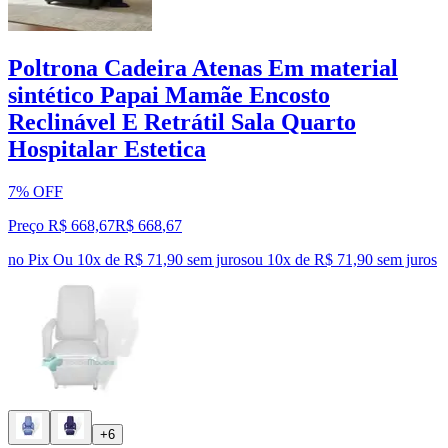
Poltrona Cadeira Atenas Em material
sintético Papai Mamãe Encosto
Reclinável E Retrátil Sala Quarto
Hospitalar Estetica
7% OFF
Preço R$ 668,67
R$
668
,
67
no Pix
Ou 10x de R$ 71,90 sem juros
ou
10
x de
R$ 71,90
sem juros
+6