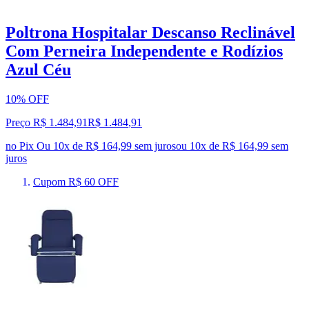
Poltrona Hospitalar Descanso Reclinável
Com Perneira Independente e Rodízios
Azul Céu
10% OFF
Preço R$ 1.484,91
R$
1.484
,
91
no Pix
Ou 10x de R$ 164,99 sem juros
ou
10
x de
R$ 164,99
sem
juros
Cupom R$ 60 OFF