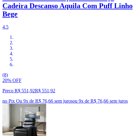
Cadeira Descanso Aquila Com Puff Linho
Bege
4.5
(8)
20% OFF
Preço R$ 551,92
R$
551
,
92
no Pix
Ou 9x de R$ 76,66 sem juros
ou
9
x de
R$ 76,66
sem juros