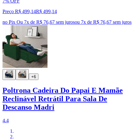
7% OFF
Preço R$ 499,14
R$
499
,
14
no Pix
Ou 7x de R$ 76,67 sem juros
ou
7
x de
R$ 76,67
sem juros
+6
Poltrona Cadeira Do Papai E Mamãe
Reclinável Retrátil Para Sala De
Descanso Madri
4.4