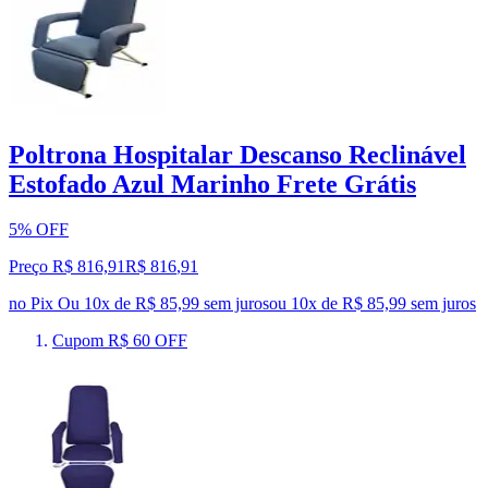
Poltrona Hospitalar Descanso Reclinável
Estofado Azul Marinho Frete Grátis
5% OFF
Preço R$ 816,91
R$
816
,
91
no Pix
Ou 10x de R$ 85,99 sem juros
ou
10
x de
R$ 85,99
sem juros
Cupom R$ 60 OFF