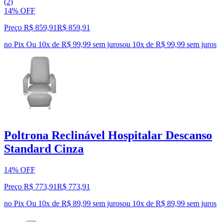
(2)
14% OFF
Preço R$ 859,91
R$
859
,
91
no Pix
Ou 10x de R$ 99,99 sem juros
ou
10
x de
R$ 99,99
sem juros
Poltrona Reclinável Hospitalar Descanso
Standard Cinza
14% OFF
Preço R$ 773,91
R$
773
,
91
no Pix
Ou 10x de R$ 89,99 sem juros
ou
10
x de
R$ 89,99
sem juros