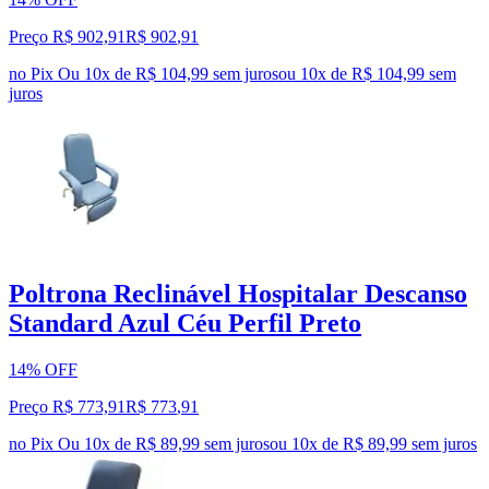
Preço R$ 902,91
R$
902
,
91
no Pix
Ou 10x de R$ 104,99 sem juros
ou
10
x de
R$ 104,99
sem
juros
Poltrona Reclinável Hospitalar Descanso
Standard Azul Céu Perfil Preto
14% OFF
Preço R$ 773,91
R$
773
,
91
no Pix
Ou 10x de R$ 89,99 sem juros
ou
10
x de
R$ 89,99
sem juros