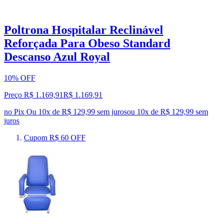
Poltrona Hospitalar Reclinável
Reforçada Para Obeso Standard
Descanso Azul Royal
10% OFF
Preço R$ 1.169,91
R$
1.169
,
91
no Pix
Ou 10x de R$ 129,99 sem juros
ou
10
x de
R$ 129,99
sem
juros
Cupom R$ 60 OFF