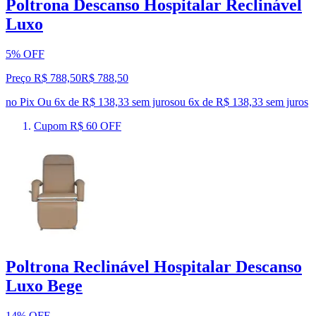
Poltrona Descanso Hospitalar Reclinável
Luxo
5% OFF
Preço R$ 788,50
R$
788
,
50
no Pix
Ou 6x de R$ 138,33 sem juros
ou
6
x de
R$ 138,33
sem juros
Cupom R$ 60 OFF
Poltrona Reclinável Hospitalar Descanso
Luxo Bege
14% OFF