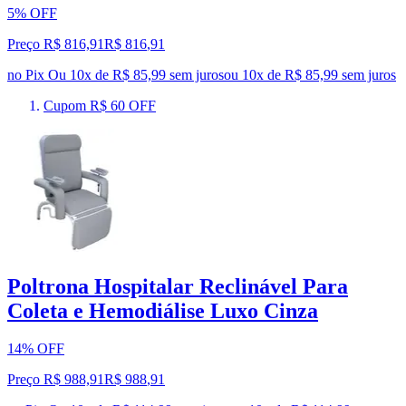
5% OFF
Preço R$ 816,91
R$
816
,
91
no Pix
Ou 10x de R$ 85,99 sem juros
ou
10
x de
R$ 85,99
sem juros
Cupom R$ 60 OFF
Poltrona Hospitalar Reclinável Para
Coleta e Hemodiálise Luxo Cinza
14% OFF
Preço R$ 988,91
R$
988
,
91