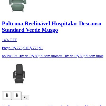
Poltrona Reclinável Hospitalar Descanso
Standard Verde Musgo
14% OFF
Preço R$ 773,91
R$
773
,
91
no Pix
Ou 10x de R$ 89,99 sem juros
ou
10
x de
R$ 89,99
sem juros
+8