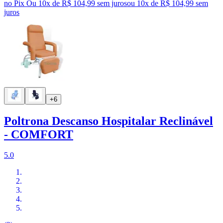
no Pix
Ou 10x de R$ 104,99 sem juros
ou
10
x de
R$ 104,99
sem
juros
+6
Poltrona Descanso Hospitalar Reclinável
- COMFORT
5.0