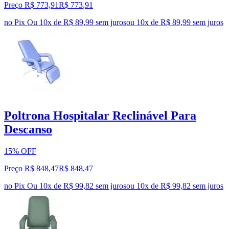
Preço R$ 773,91
R$
773
,
91
no Pix
Ou 10x de R$ 89,99 sem juros
ou
10
x de
R$ 89,99
sem juros
Poltrona Hospitalar Reclinável Para
Descanso
15% OFF
Preço R$ 848,47
R$
848
,
47
no Pix
Ou 10x de R$ 99,82 sem juros
ou
10
x de
R$ 99,82
sem juros