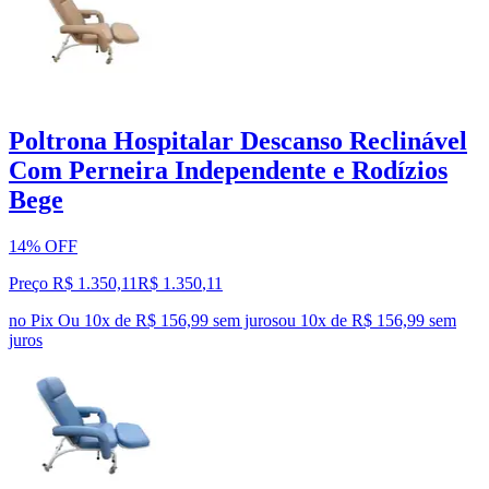
Poltrona Hospitalar Descanso Reclinável
Com Perneira Independente e Rodízios
Bege
14% OFF
Preço R$ 1.350,11
R$
1.350
,
11
no Pix
Ou 10x de R$ 156,99 sem juros
ou
10
x de
R$ 156,99
sem
juros