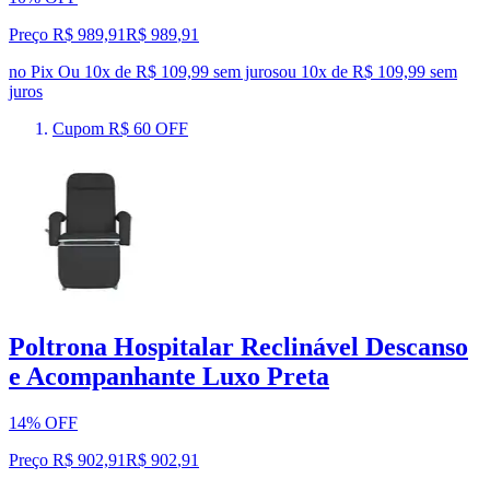
Preço R$ 989,91
R$
989
,
91
no Pix
Ou 10x de R$ 109,99 sem juros
ou
10
x de
R$ 109,99
sem
juros
Cupom R$ 60 OFF
Poltrona Hospitalar Reclinável Descanso
e Acompanhante Luxo Preta
14% OFF
Preço R$ 902,91
R$
902
,
91