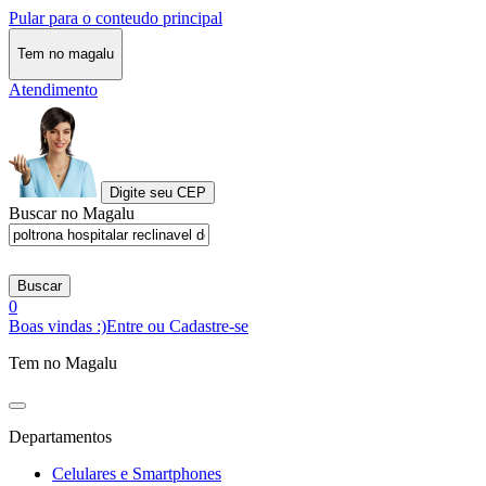
Pular para o conteudo principal
Tem no magalu
Atendimento
Digite seu CEP
Buscar no Magalu
Buscar
0
Boas vindas :)
Entre ou Cadastre-se
Tem no Magalu
Departamentos
Celulares e Smartphones