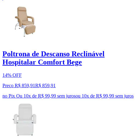
Poltrona de Descanso Reclinável
Hospitalar Comfort Bege
14% OFF
Preço R$ 859,91
R$
859
,
91
no Pix
Ou 10x de R$ 99,99 sem juros
ou
10
x de
R$ 99,99
sem juros