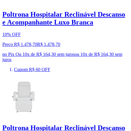
Poltrona Hospitalar Reclinável Descanso
e Acompanhante Luxo Branca
10% OFF
Preço R$ 1.478,70
R$
1.478
,
70
no Pix
Ou 10x de R$ 164,30 sem juros
ou
10
x de
R$ 164,30
sem
juros
Cupom R$ 60 OFF
Poltrona Hospitalar Reclinável Descanso