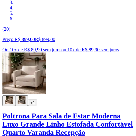
(20)
Preço R$ 899,00
R$
899
,
00
Ou 10x de R$ 89,90 sem juros
ou
10
x de
R$ 89,90
sem juros
+1
Poltrona Para Sala de Estar Moderna
Luxo Grande Linho Estofada Confortável
Quarto Varanda Recepção