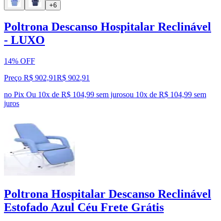
+6
Poltrona Descanso Hospitalar Reclinável
- LUXO
14% OFF
Preço R$ 902,91
R$
902
,
91
no Pix
Ou 10x de R$ 104,99 sem juros
ou
10
x de
R$ 104,99
sem
juros
Poltrona Hospitalar Descanso Reclinável
Estofado Azul Céu Frete Grátis