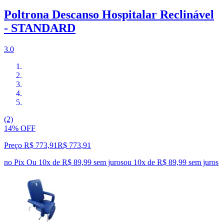
Poltrona Descanso Hospitalar Reclinável
- STANDARD
3.0
(2)
14% OFF
Preço R$ 773,91
R$
773
,
91
no Pix
Ou 10x de R$ 89,99 sem juros
ou
10
x de
R$ 89,99
sem juros