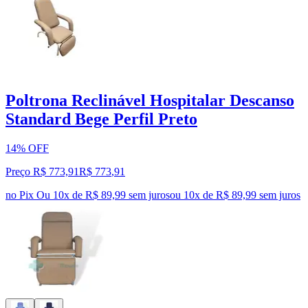
Poltrona Reclinável Hospitalar Descanso
Standard Bege Perfil Preto
14% OFF
Preço R$ 773,91
R$
773
,
91
no Pix
Ou 10x de R$ 89,99 sem juros
ou
10
x de
R$ 89,99
sem juros