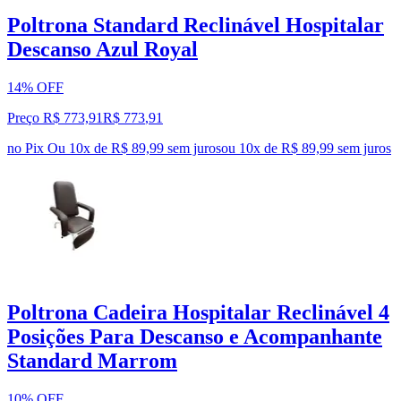
Poltrona Standard Reclinável Hospitalar
Descanso Azul Royal
14% OFF
Preço R$ 773,91
R$
773
,
91
no Pix
Ou 10x de R$ 89,99 sem juros
ou
10
x de
R$ 89,99
sem juros
Poltrona Cadeira Hospitalar Reclinável 4
Posições Para Descanso e Acompanhante
Standard Marrom
10% OFF