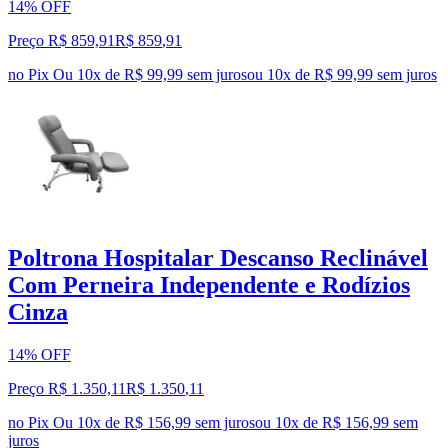
14% OFF
Preço R$ 859,91
R$
859
,
91
no Pix
Ou 10x de R$ 99,99 sem juros
ou
10
x de
R$ 99,99
sem juros
Poltrona Hospitalar Descanso Reclinável
Com Perneira Independente e Rodízios
Cinza
14% OFF
Preço R$ 1.350,11
R$
1.350
,
11
no Pix
Ou 10x de R$ 156,99 sem juros
ou
10
x de
R$ 156,99
sem
juros