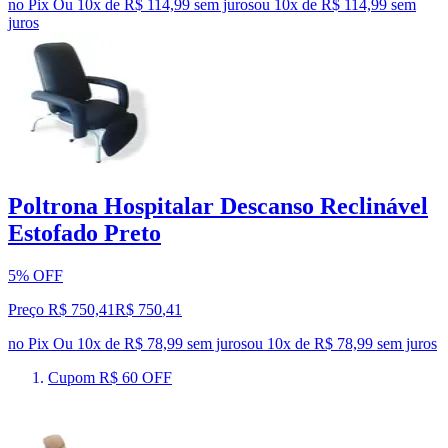
no Pix
Ou 10x de R$ 114,99 sem juros
ou
10
x de
R$ 114,99
sem
juros
Poltrona Hospitalar Descanso Reclinável
Estofado Preto
5% OFF
Preço R$ 750,41
R$
750
,
41
no Pix
Ou 10x de R$ 78,99 sem juros
ou
10
x de
R$ 78,99
sem juros
Cupom R$ 60 OFF