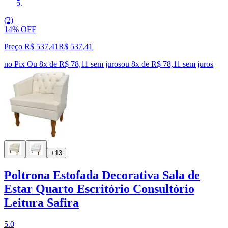
(2)
14% OFF
Preço R$ 537,41
R$
537
,
41
no Pix
Ou 8x de R$ 78,11 sem juros
ou
8
x de
R$ 78,11
sem juros
+13
Poltrona Estofada Decorativa Sala de
Estar Quarto Escritório Consultório
Leitura Safira
5.0