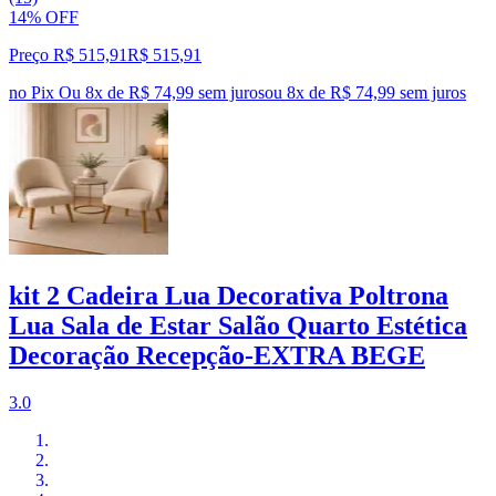
14% OFF
Preço R$ 515,91
R$
515
,
91
no Pix
Ou 8x de R$ 74,99 sem juros
ou
8
x de
R$ 74,99
sem juros
kit 2 Cadeira Lua Decorativa Poltrona
Lua Sala de Estar Salão Quarto Estética
Decoração Recepção-EXTRA BEGE
3.0