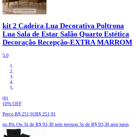
kit 2 Cadeira Lua Decorativa Poltrona
Lua Sala de Estar Salão Quarto Estética
Decoração Recepção-EXTRA MARROM
5.0
(6)
10% OFF
Preço R$ 251,91
R$
251
,
91
no Pix
Ou 3x de R$ 93,30 sem juros
ou
3
x de
R$ 93,30
sem juros