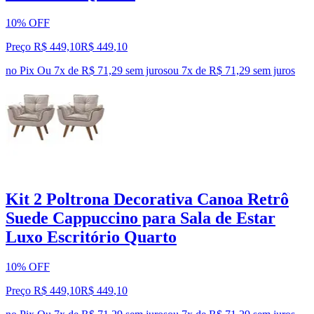
10% OFF
Preço R$ 449,10
R$
449
,
10
no Pix
Ou 7x de R$ 71,29 sem juros
ou
7
x de
R$ 71,29
sem juros
Kit 2 Poltrona Decorativa Canoa Retrô
Suede Cappuccino para Sala de Estar
Luxo Escritório Quarto
10% OFF
Preço R$ 449,10
R$
449
,
10