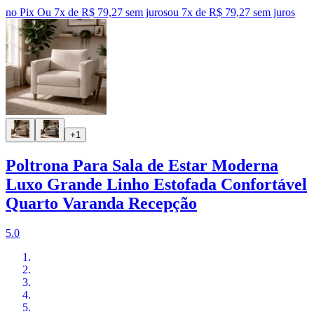
no Pix
Ou 7x de R$ 79,27 sem juros
ou
7
x de
R$ 79,27
sem juros
+1
Poltrona Para Sala de Estar Moderna
Luxo Grande Linho Estofada Confortável
Quarto Varanda Recepção
5.0