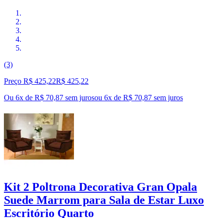
(3)
Preço R$ 425,22
R$
425
,
22
Ou 6x de R$ 70,87 sem juros
ou
6
x de
R$ 70,87
sem juros
Kit 2 Poltrona Decorativa Gran Opala
Suede Marrom para Sala de Estar Luxo
Escritório Quarto