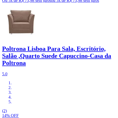
Ou 5x de R$ 75,98 sem juros
ou
5
x de
R$ 75,98
sem juros
Poltrona Lisboa Para Sala, Escritório,
Salão ,Quarto Suede Capuccino-Casa da
Poltrona
5.0
(2)
14% OFF