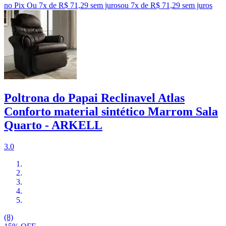
no Pix
Ou 7x de R$ 71,29 sem juros
ou
7
x de
R$ 71,29
sem juros
Poltrona do Papai Reclinavel Atlas
Conforto material sintético Marrom Sala
Quarto - ARKELL
3.0
(8)