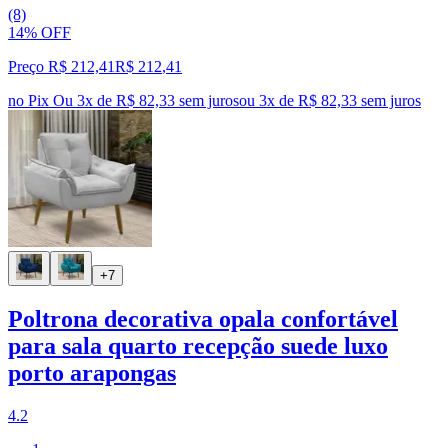
(8)
14% OFF
Preço R$ 212,41
R$
212
,
41
no Pix
Ou 3x de R$ 82,33 sem juros
ou
3
x de
R$ 82,33
sem juros
+7
Poltrona decorativa opala confortável
para sala quarto recepção suede luxo
porto arapongas
4.2