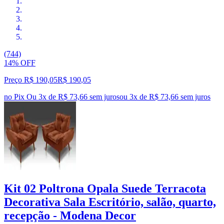
(744)
14% OFF
Preço R$ 190,05
R$
190
,
05
no Pix
Ou 3x de R$ 73,66 sem juros
ou
3
x de
R$ 73,66
sem juros
Kit 02 Poltrona Opala Suede Terracota
Decorativa Sala Escritório, salão, quarto,
recepção - Modena Decor