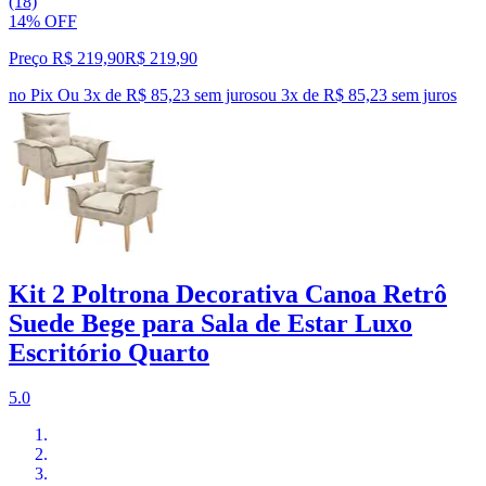
(18)
14% OFF
Preço R$ 219,90
R$
219
,
90
no Pix
Ou 3x de R$ 85,23 sem juros
ou
3
x de
R$ 85,23
sem juros
Kit 2 Poltrona Decorativa Canoa Retrô
Suede Bege para Sala de Estar Luxo
Escritório Quarto
5.0