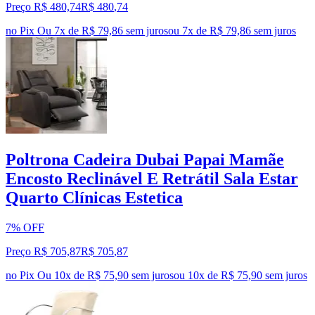
Preço R$ 480,74
R$
480
,
74
no Pix
Ou 7x de R$ 79,86 sem juros
ou
7
x de
R$ 79,86
sem juros
Poltrona Cadeira Dubai Papai Mamãe
Encosto Reclinável E Retrátil Sala Estar
Quarto Clínicas Estetica
7% OFF
Preço R$ 705,87
R$
705
,
87
no Pix
Ou 10x de R$ 75,90 sem juros
ou
10
x de
R$ 75,90
sem juros