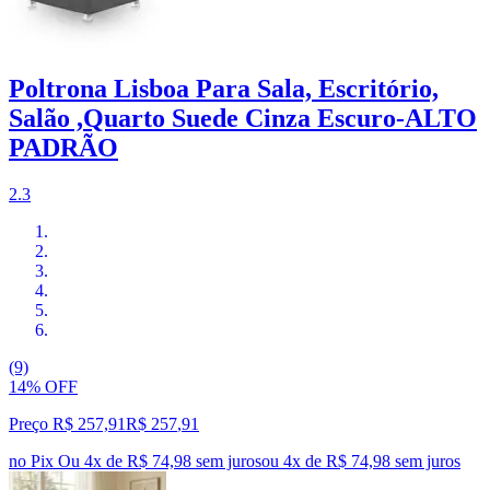
Poltrona Lisboa Para Sala, Escritório,
Salão ,Quarto Suede Cinza Escuro-ALTO
PADRÃO
2.3
(9)
14% OFF
Preço R$ 257,91
R$
257
,
91
no Pix
Ou 4x de R$ 74,98 sem juros
ou
4
x de
R$ 74,98
sem juros