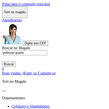
Pular para o conteudo principal
Tem no magalu
Atendimento
Digite seu CEP
Buscar no Magalu
Buscar
0
Boas vindas :)
Entre ou Cadastre-se
Tem no Magalu
Departamentos
Celulares e Smartphones