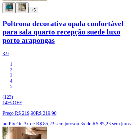
+5
Poltrona decorativa opala confortável
para sala quarto recepção suede luxo
porto arapongas
3.9
(123)
14% OFF
Preço R$ 219,90
R$
219
,
90
no Pix
Ou 3x de R$ 85,23 sem juros
ou
3
x de
R$ 85,23
sem juros