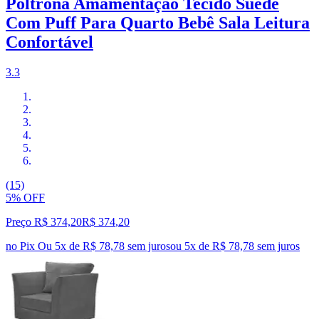
Poltrona Amamentação Tecido Suede
Com Puff Para Quarto Bebê Sala Leitura
Confortável
3.3
(15)
5% OFF
Preço R$ 374,20
R$
374
,
20
no Pix
Ou 5x de R$ 78,78 sem juros
ou
5
x de
R$ 78,78
sem juros