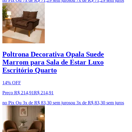
no Pix
Ou 7x de R$ 71,29 sem juros
ou
7
x de
R$ 71,29
sem juros
Poltrona Decorativa Opala Suede
Marrom para Sala de Estar Luxo
Escritório Quarto
14% OFF
Preço R$ 214,91
R$
214
,
91
no Pix
Ou 3x de R$ 83,30 sem juros
ou
3
x de
R$ 83,30
sem juros