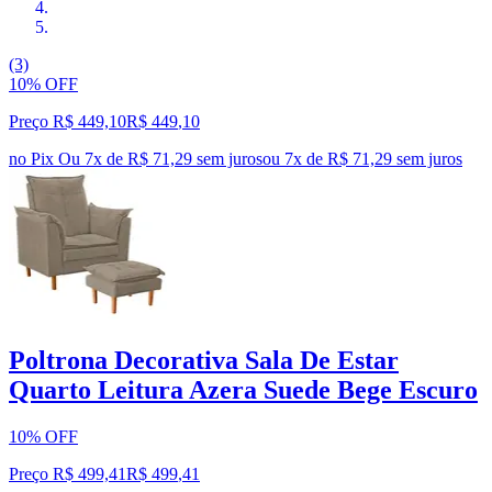
(3)
10% OFF
Preço R$ 449,10
R$
449
,
10
no Pix
Ou 7x de R$ 71,29 sem juros
ou
7
x de
R$ 71,29
sem juros
Poltrona Decorativa Sala De Estar
Quarto Leitura Azera Suede Bege Escuro
10% OFF
Preço R$ 499,41
R$
499
,
41