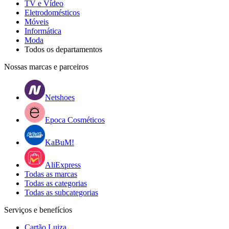
TV e Vídeo
Eletrodomésticos
Móveis
Informática
Moda
Todos os departamentos
Nossas marcas e parceiros
Netshoes
Epoca Cosméticos
KaBuM!
AliExpress
Todas as marcas
Todas as categorias
Todas as subcategorias
Serviços e benefícios
Cartão Luiza