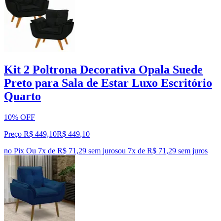
Kit 2 Poltrona Decorativa Opala Suede
Preto para Sala de Estar Luxo Escritório
Quarto
10% OFF
Preço R$ 449,10
R$
449
,
10
no Pix
Ou 7x de R$ 71,29 sem juros
ou
7
x de
R$ 71,29
sem juros