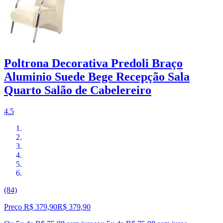
Poltrona Decorativa Predoli Braço
Aluminio Suede Bege Recepção Sala
Quarto Salão de Cabelereiro
4.5
(84)
Preço R$ 379,90
R$
379
,
90