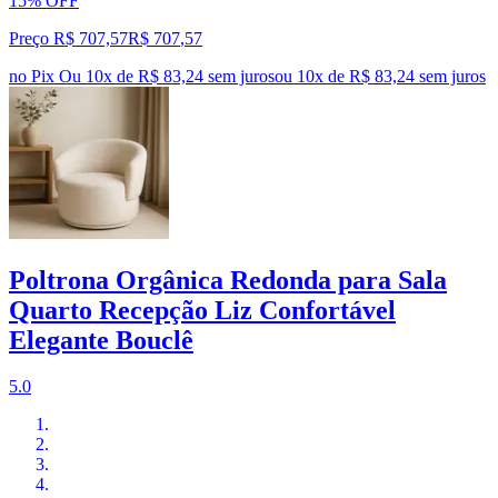
15% OFF
Preço R$ 707,57
R$
707
,
57
no Pix
Ou 10x de R$ 83,24 sem juros
ou
10
x de
R$ 83,24
sem juros
Poltrona Orgânica Redonda para Sala
Quarto Recepção Liz Confortável
Elegante Bouclê
5.0