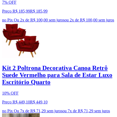
7% OFF
Preço R$ 185,99
R$
185
,
99
no Pix
Ou 2x de R$ 100,00 sem juros
ou
2
x de
R$ 100,00
sem juros
Kit 2 Poltrona Decorativa Canoa Retrô
Suede Vermelho para Sala de Estar Luxo
Escritório Quarto
10% OFF
Preço R$ 449,10
R$
449
,
10
no Pix
Ou 7x de R$ 71,29 sem juros
ou
7
x de
R$ 71,29
sem juros