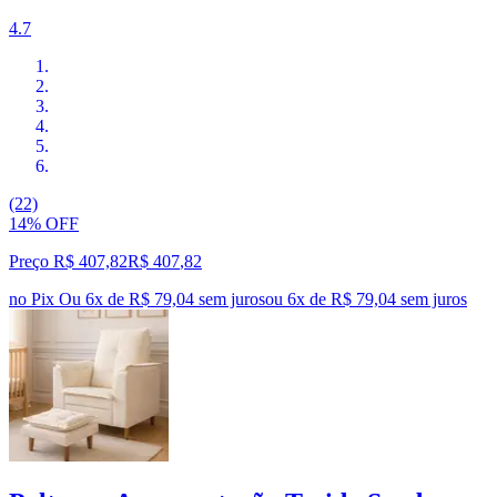
4.7
(22)
14% OFF
Preço R$ 407,82
R$
407
,
82
no Pix
Ou 6x de R$ 79,04 sem juros
ou
6
x de
R$ 79,04
sem juros