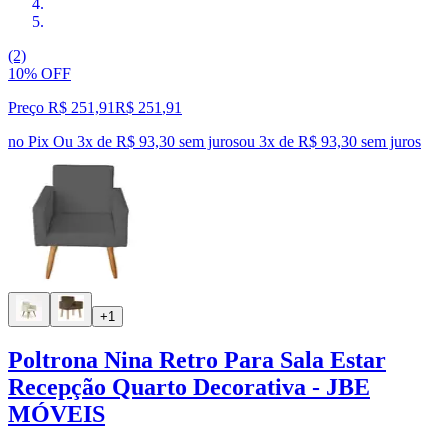
(2)
10% OFF
Preço R$ 251,91
R$
251
,
91
no Pix
Ou 3x de R$ 93,30 sem juros
ou
3
x de
R$ 93,30
sem juros
+1
Poltrona Nina Retro Para Sala Estar
Recepção Quarto Decorativa - JBE
MÓVEIS