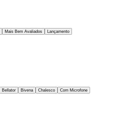
Mais Bem Avaliados
Lançamento
Bellator
Bivena
Chalesco
Com Microfone