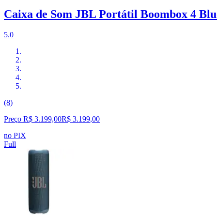
Caixa de Som JBL Portátil Boombox 4 Bl
5.0
(8)
Preço R$ 3.199,00
R$
3.199
,
00
no PIX
Full