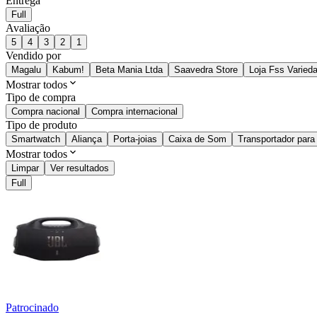
Entrega
Full
Avaliação
5
4
3
2
1
Vendido por
Magalu
Kabum!
Beta Mania Ltda
Saavedra Store
Loja Fss Varied
Mostrar todos
Tipo de compra
Compra nacional
Compra internacional
Tipo de produto
Smartwatch
Aliança
Porta-joias
Caixa de Som
Transportador para
Mostrar todos
Limpar
Ver resultados
Full
Patrocinado