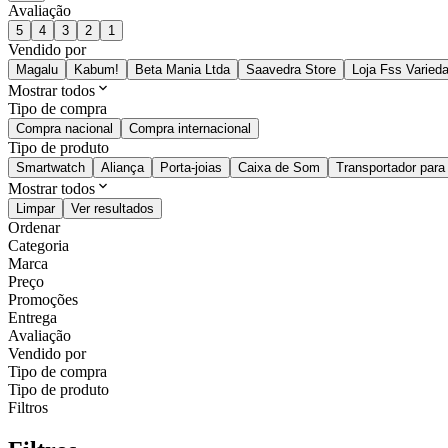
Avaliação
5
4
3
2
1
Vendido por
Magalu
Kabum!
Beta Mania Ltda
Saavedra Store
Loja Fss Varied
Mostrar todos
Tipo de compra
Compra nacional
Compra internacional
Tipo de produto
Smartwatch
Aliança
Porta-joias
Caixa de Som
Transportador para
Mostrar todos
Limpar
Ver resultados
Ordenar
Categoria
Marca
Preço
Promoções
Entrega
Avaliação
Vendido por
Tipo de compra
Tipo de produto
Filtros