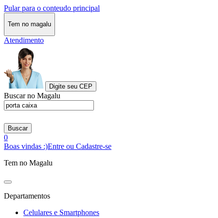
Pular para o conteudo principal
Tem no magalu
Atendimento
Digite seu CEP
Buscar no Magalu
Buscar
0
Boas vindas :)
Entre ou Cadastre-se
Tem no Magalu
Departamentos
Celulares e Smartphones