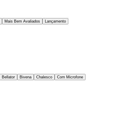
Mais Bem Avaliados
Lançamento
Bellator
Bivena
Chalesco
Com Microfone