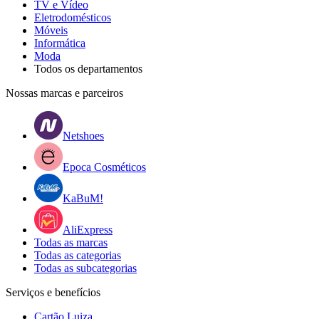
TV e Vídeo
Eletrodomésticos
Móveis
Informática
Moda
Todos os departamentos
Nossas marcas e parceiros
Netshoes
Epoca Cosméticos
KaBuM!
AliExpress
Todas as marcas
Todas as categorias
Todas as subcategorias
Serviços e benefícios
Cartão Luiza