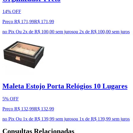
14% OFF
Preço R$ 171,99
R$
171
,
99
no Pix
Ou 2x de R$ 100,00 sem juros
ou
2
x de
R$ 100,00
sem juros
Maleta Estojo Porta Relógios 10 Lugares
5% OFF
Preço R$ 132,99
R$
132
,
99
no Pix
Ou 1x de R$ 139,99 sem juros
ou
1
x de
R$ 139,99
sem juros
Consultas Relacionadas