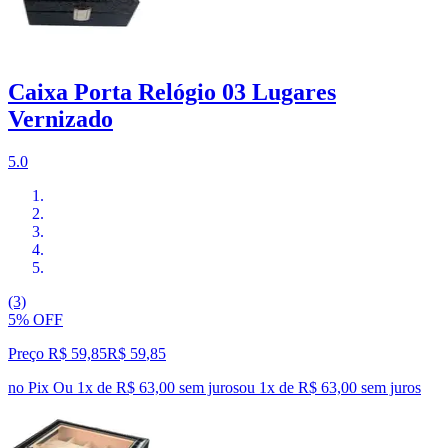
Caixa Porta Relógio 03 Lugares
Vernizado
5.0
(3)
5% OFF
Preço R$ 59,85
R$
59
,
85
no Pix
Ou 1x de R$ 63,00 sem juros
ou
1
x de
R$ 63,00
sem juros