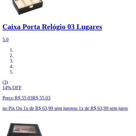
Caixa Porta Relógio 03 Lugares
5.0
(3)
14% OFF
Preço R$ 55,03
R$
55
,
03
no Pix
Ou 1x de R$ 63,99 sem juros
ou
1
x de
R$ 63,99
sem juros