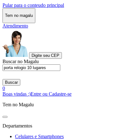
Pular para o conteudo principal
Tem no magalu
Atendimento
Digite seu CEP
Buscar no Magalu
Buscar
0
Boas vindas :)
Entre ou Cadastre-se
Tem no Magalu
Departamentos
Celulares e Smartphones