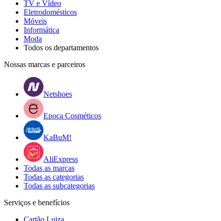
TV e Vídeo
Eletrodomésticos
Móveis
Informática
Moda
Todos os departamentos
Nossas marcas e parceiros
Netshoes
Epoca Cosméticos
KaBuM!
AliExpress
Todas as marcas
Todas as categorias
Todas as subcategorias
Serviços e benefícios
Cartão Luiza