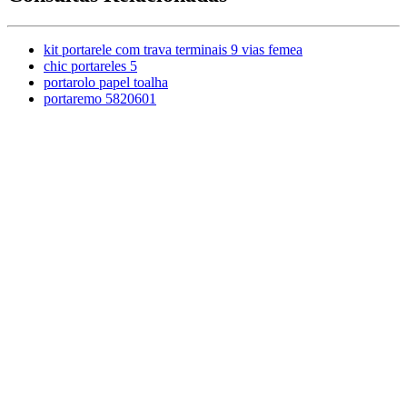
kit portarele com trava terminais 9 vias femea
chic portareles 5
portarolo papel toalha
portaremo 5820601