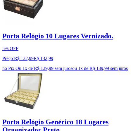
Porta Relógio 10 Lugares Vernizado.
5% OFF
Preço R$ 132,99
R$
132
,
99
no Pix
Ou 1x de R$ 139,99 sem juros
ou
1
x de
R$ 139,99
sem juros
Porta Relógio Genérico 18 Lugares
Organizador Preto