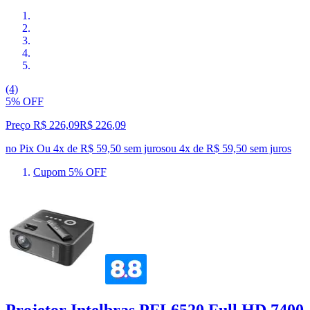
(4)
5% OFF
Preço R$ 226,09
R$
226
,
09
no Pix
Ou 4x de R$ 59,50 sem juros
ou
4
x de
R$ 59,50
sem juros
Cupom 5% OFF
Projetor Intelbras PFL6520 Full HD 7400