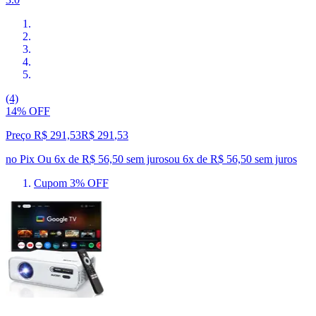
(4)
14% OFF
Preço R$ 291,53
R$
291
,
53
no Pix
Ou 6x de R$ 56,50 sem juros
ou
6
x de
R$ 56,50
sem juros
Cupom 3% OFF