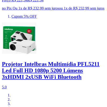
Preço R$ 221,34
R$
221
,
34
no Pix
Ou 1x de R$ 232,99 sem juros
ou
1
x de
R$ 232,99
sem juros
Cupom 5% OFF
Projetor Intelbras Multimídia PFL5211
Led Full HD 1080p 5200 Lúmens
3xHDMI 2xUSB WiFi Bluetooth
5.0