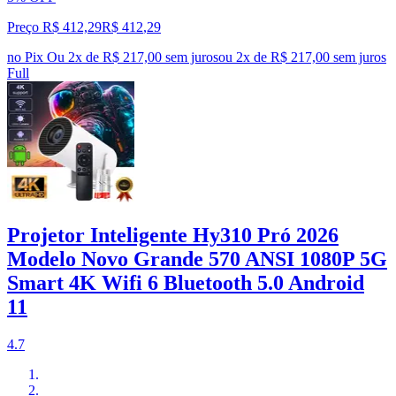
Preço R$ 412,29
R$
412
,
29
no Pix
Ou 2x de R$ 217,00 sem juros
ou
2
x de
R$ 217,00
sem juros
Full
Projetor Inteligente Hy310 Pró 2026
Modelo Novo Grande 570 ANSI 1080P 5G
Smart 4K Wifi 6 Bluetooth 5.0 Android
11
4.7