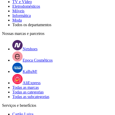
TV e Vídeo
Eletrodomésticos
Móveis
Informática
Moda
Todos os departamentos
Nossas marcas e parceiros
Netshoes
Epoca Cosméticos
KaBuM!
AliExpress
Todas as marcas
Todas as categorias
Todas as subcategorias
Serviços e benefícios
Cartão Luiza