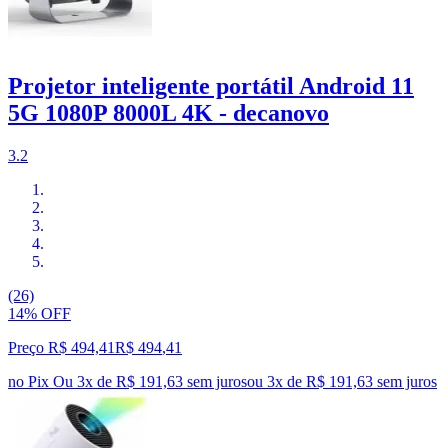
Projetor inteligente portátil Android 11
5G 1080P 8000L 4K - decanovo
3.2
(26)
14% OFF
Preço R$ 494,41
R$
494
,
41
no Pix
Ou 3x de R$ 191,63 sem juros
ou
3
x de
R$ 191,63
sem juros