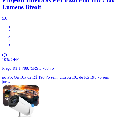
Lúmens Bivolt
5.0
(2)
10% OFF
Preço R$ 1.788,75
R$
1.788
,
75
no Pix
Ou 10x de R$ 198,75 sem juros
ou
10
x de
R$ 198,75
sem
juros