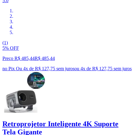
5.0
(1)
5% OFF
Preço R$ 485,44
R$
485
,
44
no Pix
Ou 4x de R$ 127,75 sem juros
ou
4
x de
R$ 127,75
sem juros
Retroprojetor Inteligente 4K Suporte
Tela Gigante