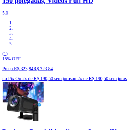
150 polegadas, Videos Full HD
5.0
(1)
15% OFF
Preço R$ 323,84
R$
323
,
84
no Pix
Ou 2x de R$ 190,50 sem juros
ou
2
x de
R$ 190,50
sem juros