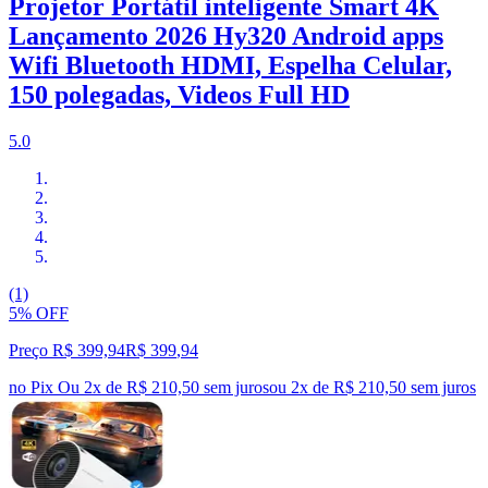
Projetor Portátil inteligente Smart 4K
Lançamento 2026 Hy320 Android apps
Wifi Bluetooth HDMI, Espelha Celular,
150 polegadas, Videos Full HD
5.0
(1)
5% OFF
Preço R$ 399,94
R$
399
,
94
no Pix
Ou 2x de R$ 210,50 sem juros
ou
2
x de
R$ 210,50
sem juros