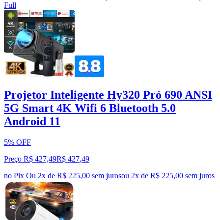
Full
Projetor Inteligente Hy320 Pró 690 ANSI
5G Smart 4K Wifi 6 Bluetooth 5.0
Android 11
5% OFF
Preço R$ 427,49
R$
427
,
49
no Pix
Ou 2x de R$ 225,00 sem juros
ou
2
x de
R$ 225,00
sem juros