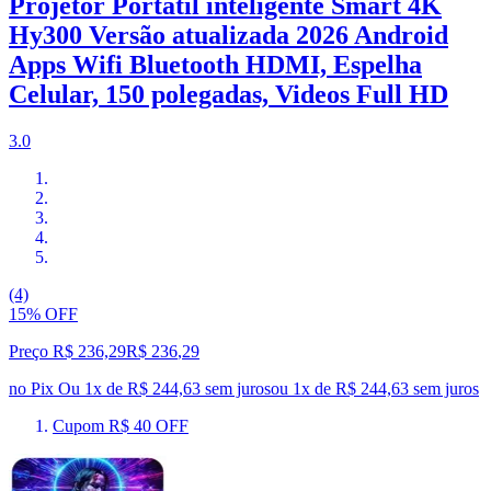
Projetor Portátil inteligente Smart 4K
Hy300 Versão atualizada 2026 Android
Apps Wifi Bluetooth HDMI, Espelha
Celular, 150 polegadas, Videos Full HD
3.0
(4)
15% OFF
Preço R$ 236,29
R$
236
,
29
no Pix
Ou 1x de R$ 244,63 sem juros
ou
1
x de
R$ 244,63
sem juros
Cupom R$ 40 OFF