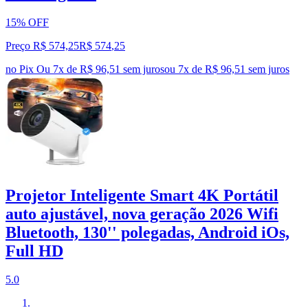
15% OFF
Preço R$ 574,25
R$
574
,
25
no Pix
Ou 7x de R$ 96,51 sem juros
ou
7
x de
R$ 96,51
sem juros
Projetor Inteligente Smart 4K Portátil
auto ajustável, nova geração 2026 Wifi
Bluetooth, 130'' polegadas, Android iOs,
Full HD
5.0