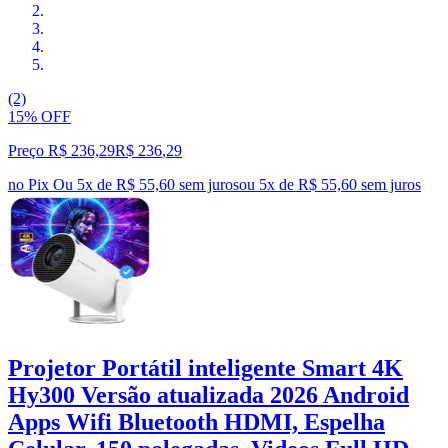
(2)
15% OFF
Preço R$ 236,29
R$
236
,
29
no Pix
Ou 5x de R$ 55,60 sem juros
ou
5
x de
R$ 55,60
sem juros
Projetor Portátil inteligente Smart 4K
Hy300 Versão atualizada 2026 Android
Apps Wifi Bluetooth HDMI, Espelha