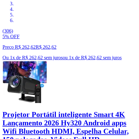
(306)
5% OFF
Preço R$ 262,62
R$
262
,
62
Ou 1x de R$ 262,62 sem juros
ou
1
x de
R$ 262,62
sem juros
Projetor Portátil inteligente Smart 4K
Lançamento 2026 Hy320 Android apps
Wifi Bluetooth HDMI, Espelha Celular,