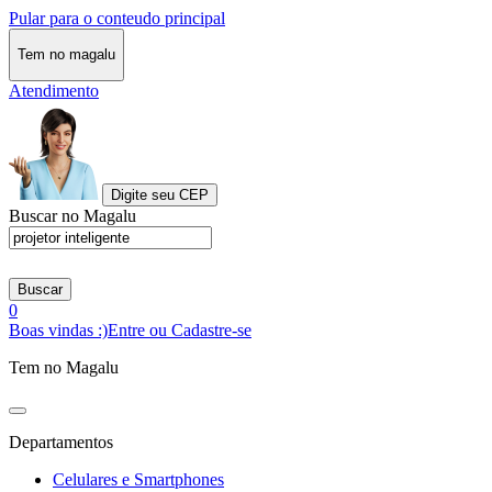
Pular para o conteudo principal
Tem no magalu
Atendimento
Digite seu CEP
Buscar no Magalu
Buscar
0
Boas vindas :)
Entre ou Cadastre-se
Tem no Magalu
Departamentos
Celulares e Smartphones