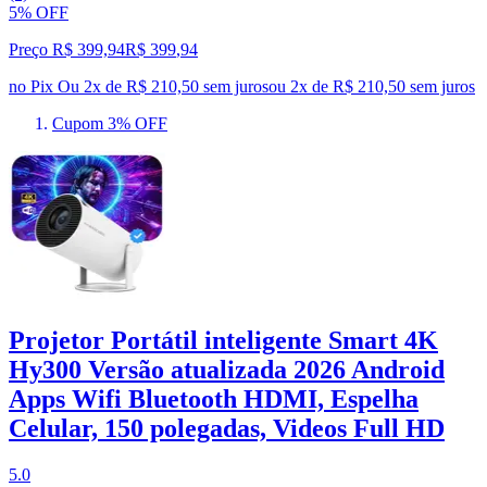
5% OFF
Preço R$ 399,94
R$
399
,
94
no Pix
Ou 2x de R$ 210,50 sem juros
ou
2
x de
R$ 210,50
sem juros
Cupom 3% OFF
Projetor Portátil inteligente Smart 4K
Hy300 Versão atualizada 2026 Android
Apps Wifi Bluetooth HDMI, Espelha
Celular, 150 polegadas, Videos Full HD
5.0