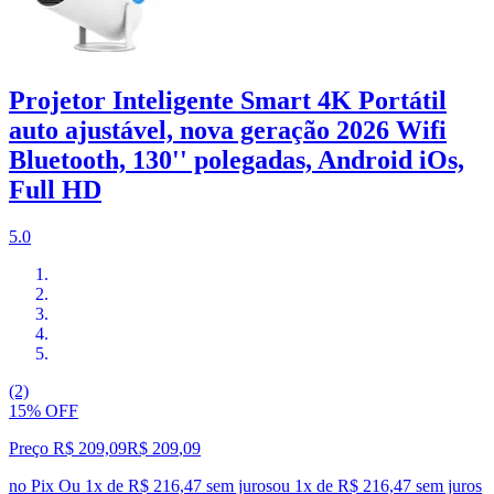
Projetor Inteligente Smart 4K Portátil
auto ajustável, nova geração 2026 Wifi
Bluetooth, 130'' polegadas, Android iOs,
Full HD
5.0
(2)
15% OFF
Preço R$ 209,09
R$
209
,
09
no Pix
Ou 1x de R$ 216,47 sem juros
ou
1
x de
R$ 216,47
sem juros