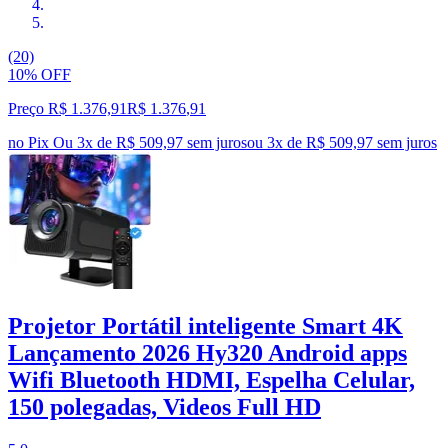
(20)
10% OFF
Preço R$ 1.376,91
R$
1.376
,
91
no Pix
Ou 3x de R$ 509,97 sem juros
ou
3
x de
R$ 509,97
sem juros
Projetor Portátil inteligente Smart 4K
Lançamento 2026 Hy320 Android apps
Wifi Bluetooth HDMI, Espelha Celular,
150 polegadas, Videos Full HD