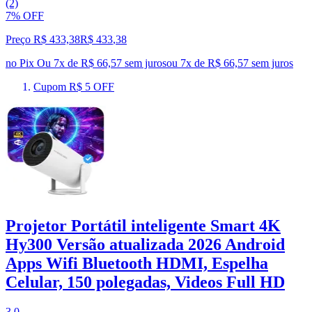
(2)
7% OFF
Preço R$ 433,38
R$
433
,
38
no Pix
Ou 7x de R$ 66,57 sem juros
ou
7
x de
R$ 66,57
sem juros
Cupom R$ 5 OFF
Projetor Portátil inteligente Smart 4K
Hy300 Versão atualizada 2026 Android
Apps Wifi Bluetooth HDMI, Espelha
Celular, 150 polegadas, Videos Full HD
3.0