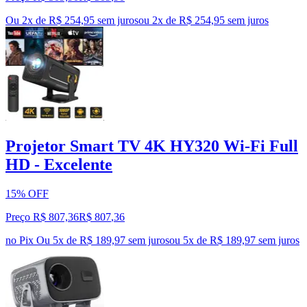
Ou 2x de R$ 254,95 sem juros
ou
2
x de
R$ 254,95
sem juros
Projetor Smart TV 4K HY320 Wi-Fi Full
HD - Excelente
15% OFF
Preço R$ 807,36
R$
807
,
36
no Pix
Ou 5x de R$ 189,97 sem juros
ou
5
x de
R$ 189,97
sem juros