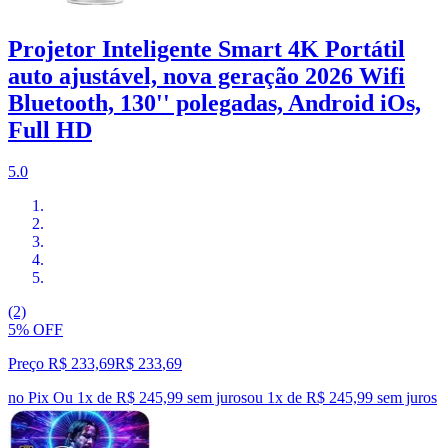
Projetor Inteligente Smart 4K Portátil
auto ajustável, nova geração 2026 Wifi
Bluetooth, 130'' polegadas, Android iOs,
Full HD
5.0
(2)
5% OFF
Preço R$ 233,69
R$
233
,
69
no Pix
Ou 1x de R$ 245,99 sem juros
ou
1
x de
R$ 245,99
sem juros