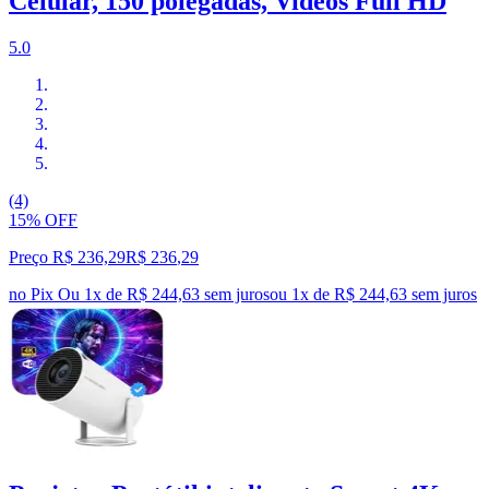
Celular, 150 polegadas, Videos Full HD
5.0
(4)
15% OFF
Preço R$ 236,29
R$
236
,
29
no Pix
Ou 1x de R$ 244,63 sem juros
ou
1
x de
R$ 244,63
sem juros