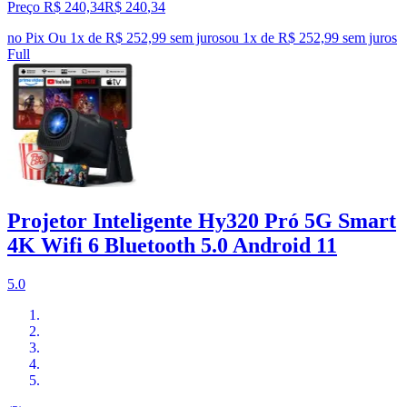
Preço R$ 240,34
R$
240
,
34
no Pix
Ou 1x de R$ 252,99 sem juros
ou
1
x de
R$ 252,99
sem juros
Full
Projetor Inteligente Hy320 Pró 5G Smart
4K Wifi 6 Bluetooth 5.0 Android 11
5.0