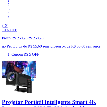
(12)
10% OFF
Preço R$ 250,20
R$
250
,
20
no Pix
Ou 5x de R$ 55,60 sem juros
ou
5
x de
R$ 55,60
sem juros
Cupom R$ 5 OFF
Projetor Portátil inteligente Smart 4K