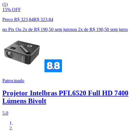
(1)
15% OFF
Preço R$ 323,84
R$
323
,
84
no Pix
Ou 2x de R$ 190,50 sem juros
ou
2
x de
R$ 190,50
sem juros
Patrocinado
Projetor Intelbras PFL6520 Full HD 7400
Lúmens Bivolt
5.0