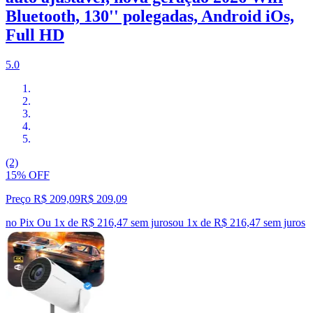
Bluetooth, 130'' polegadas, Android iOs,
Full HD
5.0
(2)
15% OFF
Preço R$ 209,09
R$
209
,
09
no Pix
Ou 1x de R$ 216,47 sem juros
ou
1
x de
R$ 216,47
sem juros