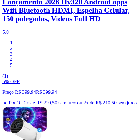
Lançamento 2026 Hy320 Android apps
Wifi Bluetooth HDMI, Espelha Celular,
150 polegadas, Videos Full HD
5.0
(1)
5% OFF
Preço R$ 399,94
R$
399
,
94
no Pix
Ou 2x de R$ 210,50 sem juros
ou
2
x de
R$ 210,50
sem juros