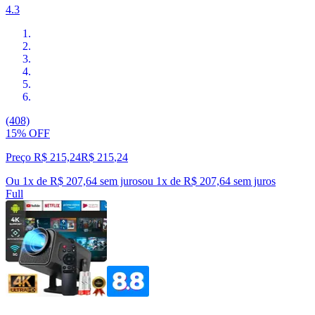
4.3
(408)
15% OFF
Preço R$ 215,24
R$
215
,
24
Ou 1x de R$ 207,64 sem juros
ou
1
x de
R$ 207,64
sem juros
Full