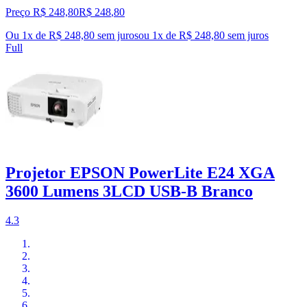
Preço R$ 248,80
R$
248
,
80
Ou 1x de R$ 248,80 sem juros
ou
1
x de
R$ 248,80
sem juros
Full
Projetor EPSON PowerLite E24 XGA
3600 Lumens 3LCD USB-B Branco
4.3