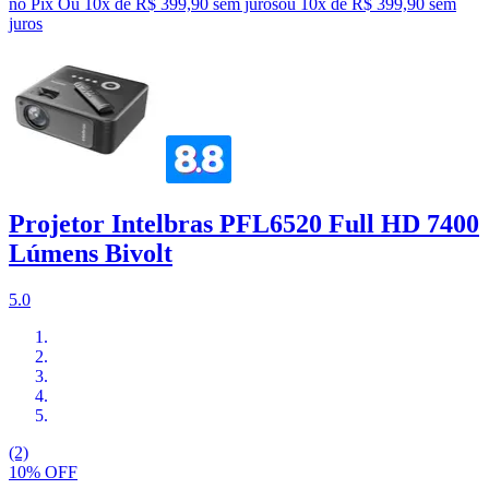
no Pix
Ou 10x de R$ 399,90 sem juros
ou
10
x de
R$ 399,90
sem
juros
Projetor Intelbras PFL6520 Full HD 7400
Lúmens Bivolt
5.0
(2)
10% OFF