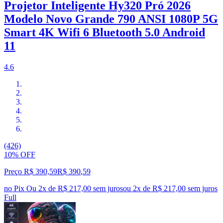
Projetor Inteligente Hy320 Pró 2026
Modelo Novo Grande 790 ANSI 1080P 5G
Smart 4K Wifi 6 Bluetooth 5.0 Android
11
4.6
(426)
10% OFF
Preço R$ 390,59
R$
390
,
59
no Pix
Ou 2x de R$ 217,00 sem juros
ou
2
x de
R$ 217,00
sem juros
Full