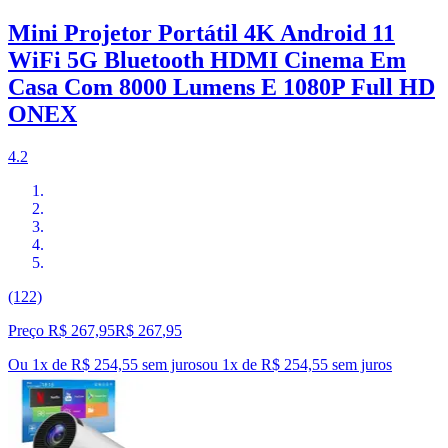
Mini Projetor Portátil 4K Android 11
WiFi 5G Bluetooth HDMI Cinema Em
Casa Com 8000 Lumens E 1080P Full HD
ONEX
4.2
(122)
Preço R$ 267,95
R$
267
,
95
Ou 1x de R$ 254,55 sem juros
ou
1
x de
R$ 254,55
sem juros