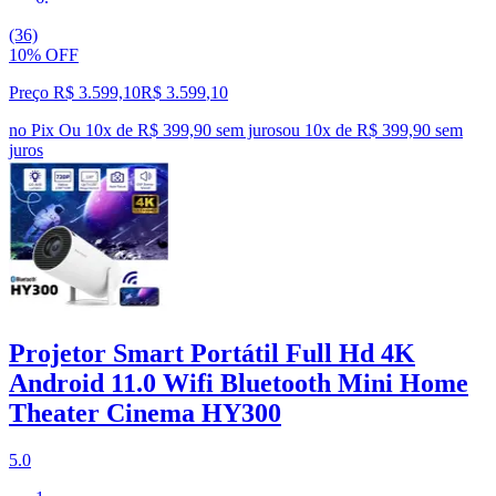
(36)
10% OFF
Preço R$ 3.599,10
R$
3.599
,
10
no Pix
Ou 10x de R$ 399,90 sem juros
ou
10
x de
R$ 399,90
sem
juros
Projetor Smart Portátil Full Hd 4K
Android 11.0 Wifi Bluetooth Mini Home
Theater Cinema HY300
5.0