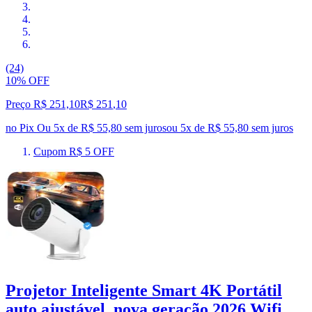
(24)
10% OFF
Preço R$ 251,10
R$
251
,
10
no Pix
Ou 5x de R$ 55,80 sem juros
ou
5
x de
R$ 55,80
sem juros
Cupom R$ 5 OFF
Projetor Inteligente Smart 4K Portátil
auto ajustável, nova geração 2026 Wifi