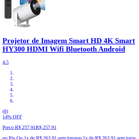
Projetor de Imagem Smart HD 4K Smart
HY300 HDMI Wifi Bluetooth Android
4.5
(8)
14% OFF
Preço R$ 257,91
R$
257
,
91
no Pix
Ou 1x de R$ 263,91 sem juros
ou
1
x de
R$ 263,91
sem juros