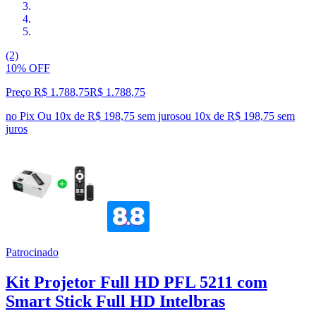
(2)
10% OFF
Preço R$ 1.788,75
R$
1.788
,
75
no Pix
Ou 10x de R$ 198,75 sem juros
ou
10
x de
R$ 198,75
sem
juros
Patrocinado
Kit Projetor Full HD PFL 5211 com
Smart Stick Full HD Intelbras