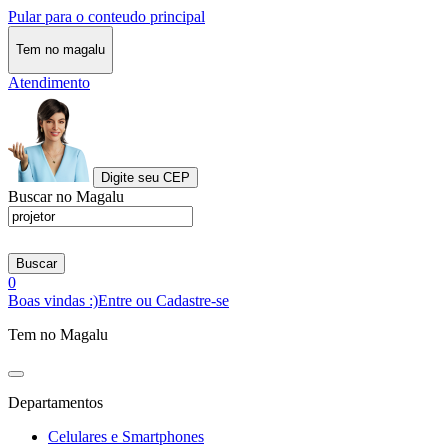
Pular para o conteudo principal
Tem no magalu
Atendimento
Digite seu CEP
Buscar no Magalu
Buscar
0
Boas vindas :)
Entre ou Cadastre-se
Tem no Magalu
Departamentos
Celulares e Smartphones