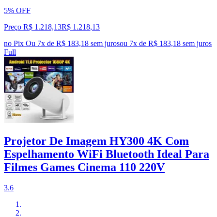
5% OFF
Preço R$ 1.218,13
R$
1.218
,
13
no Pix
Ou 7x de R$ 183,18 sem juros
ou
7
x de
R$ 183,18
sem juros
Full
Projetor De Imagem HY300 4K Com
Espelhamento WiFi Bluetooth Ideal Para
Filmes Games Cinema 110 220V
3.6