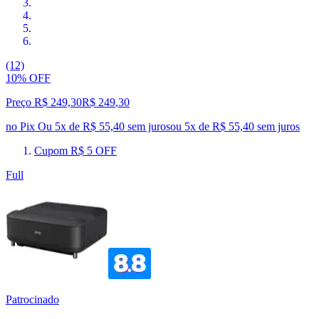
(12)
10% OFF
Preço R$ 249,30
R$
249
,
30
no Pix
Ou 5x de R$ 55,40 sem juros
ou
5
x de
R$ 55,40
sem juros
Cupom R$ 5 OFF
Full
Patrocinado