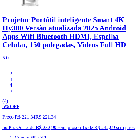
Projetor Portátil inteligente Smart 4K
Hy300 Versão atualizada 2025 Android
Apps Wifi Bluetooth HDMI, Espelha
Celular, 150 polegadas, Videos Full HD
5.0
(4)
5% OFF
Preço R$ 221,34
R$
221
,
34
no Pix
Ou 1x de R$ 232,99 sem juros
ou
1
x de
R$ 232,99
sem juros
Cupom 5% OFF