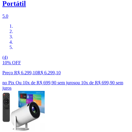
Portátil
5.0
(4)
10% OFF
Preço R$ 6.299,10
R$
6.299
,
10
no Pix
Ou 10x de R$ 699,90 sem juros
ou
10
x de
R$ 699,90
sem
juros