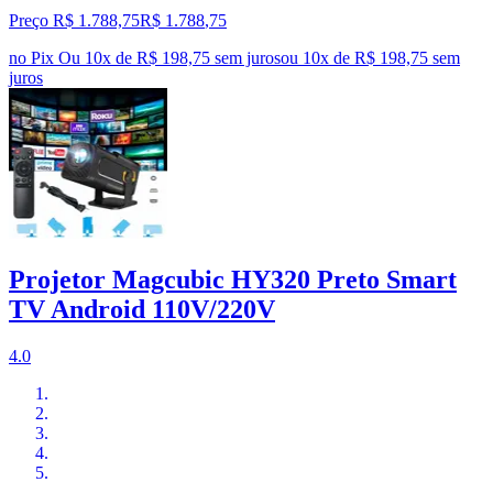
Preço R$ 1.788,75
R$
1.788
,
75
no Pix
Ou 10x de R$ 198,75 sem juros
ou
10
x de
R$ 198,75
sem
juros
Projetor Magcubic HY320 Preto Smart
TV Android 110V/220V
4.0