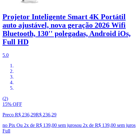
Projetor Inteligente Smart 4K Portátil
auto ajustável, nova geração 2026 Wifi
Bluetooth, 130'' polegadas, Android iOs,
Full HD
5.0
(2)
15% OFF
Preço R$ 236,29
R$
236
,
29
no Pix
Ou 2x de R$ 139,00 sem juros
ou
2
x de
R$ 139,00
sem juros
Full