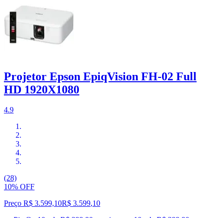
Projetor Epson EpiqVision FH-02 Full
HD 1920X1080
4.9
(28)
10% OFF
Preço R$ 3.599,10
R$
3.599
,
10