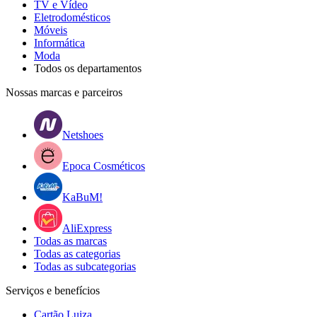
TV e Vídeo
Eletrodomésticos
Móveis
Informática
Moda
Todos os departamentos
Nossas marcas e parceiros
Netshoes
Epoca Cosméticos
KaBuM!
AliExpress
Todas as marcas
Todas as categorias
Todas as subcategorias
Serviços e benefícios
Cartão Luiza