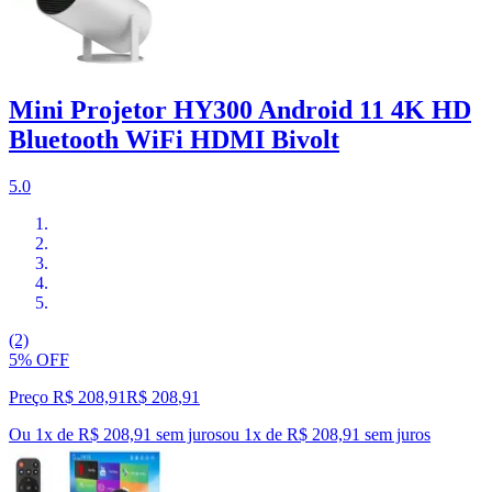
Mini Projetor HY300 Android 11 4K HD
Bluetooth WiFi HDMI Bivolt
5.0
(2)
5% OFF
Preço R$ 208,91
R$
208
,
91
Ou 1x de R$ 208,91 sem juros
ou
1
x de
R$ 208,91
sem juros