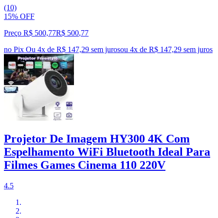
(10)
15% OFF
Preço R$ 500,77
R$
500
,
77
no Pix
Ou 4x de R$ 147,29 sem juros
ou
4
x de
R$ 147,29
sem juros
Projetor De Imagem HY300 4K Com
Espelhamento WiFi Bluetooth Ideal Para
Filmes Games Cinema 110 220V
4.5