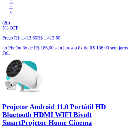
(20)
5% OFF
Preço R$ 1.413,60
R$
1.413
,
60
no Pix
Ou 8x de R$ 186,00 sem juros
ou
8
x de
R$ 186,00
sem juros
Full
Projetor Android 11.0 Portátil HD
Bluetooth HDMI WIFI Bivolt
SmartProjetor Home Cinema