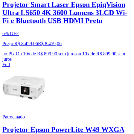
Projetor Smart Laser Epson EpiqVision
Ultra LS650 4K 3600 Lumens 3LCD Wi-
Fi e Bluetooth USB HDMI Preto
6% OFF
Preço R$ 8.459,06
R$
8.459
,
06
no Pix
Ou 10x de R$ 899,90 sem juros
ou
10
x de
R$ 899,90
sem
juros
Full
Patrocinado
Projetor Epson PowerLite W49 WXGA