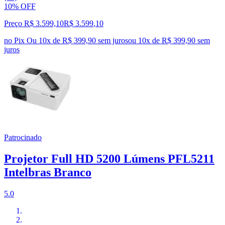
10% OFF
Preço R$ 3.599,10
R$
3.599
,
10
no Pix
Ou 10x de R$ 399,90 sem juros
ou
10
x de
R$ 399,90
sem
juros
Patrocinado
Projetor Full HD 5200 Lúmens PFL5211
Intelbras Branco
5.0