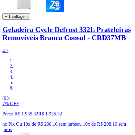
+ 1 voltagem
Geladeira Cycle Defrost 332L Prateleiras
Removíveis Branca Consul - CRD37MB
4.7
(93)
7% OFF
Preço R$ 1.935,32
R$
1.935
,
32
no Pix
Ou 10x de R$ 208,10 sem juros
ou
10
x de
R$ 208,10
sem
juros