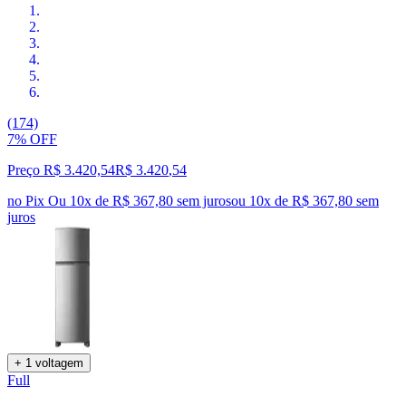
(174)
7% OFF
Preço R$ 3.420,54
R$
3.420
,
54
no Pix
Ou 10x de R$ 367,80 sem juros
ou
10
x de
R$ 367,80
sem
juros
+ 1 voltagem
Full