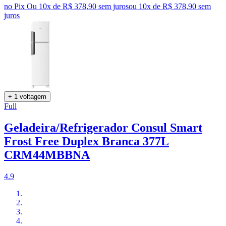
no Pix
Ou 10x de R$ 378,90 sem juros
ou
10
x de
R$ 378,90
sem
juros
+ 1 voltagem
Full
Geladeira/Refrigerador Consul Smart
Frost Free Duplex Branca 377L
CRM44MBBNA
4.9