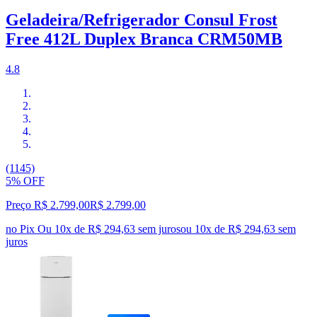
Geladeira/Refrigerador Consul Frost
Free 412L Duplex Branca CRM50MB
4.8
(1145)
5% OFF
Preço R$ 2.799,00
R$
2.799
,
00
no Pix
Ou 10x de R$ 294,63 sem juros
ou
10
x de
R$ 294,63
sem
juros