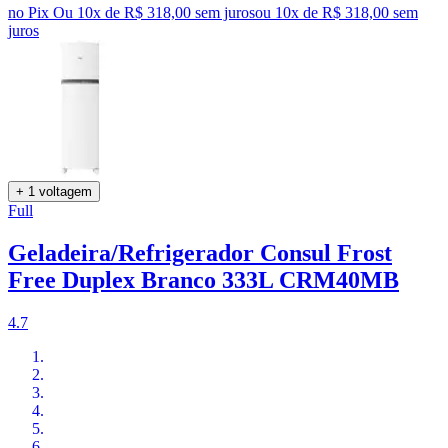
no Pix
Ou 10x de R$ 318,00 sem juros
ou
10
x de
R$ 318,00
sem
juros
+ 1 voltagem
Full
Geladeira/Refrigerador Consul Frost
Free Duplex Branco 333L CRM40MB
4.7