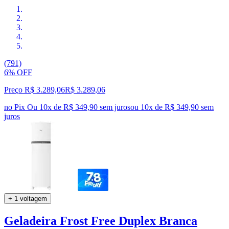
(791)
6% OFF
Preço R$ 3.289,06
R$
3.289
,
06
no Pix
Ou 10x de R$ 349,90 sem juros
ou
10
x de
R$ 349,90
sem
juros
+ 1 voltagem
Geladeira Frost Free Duplex Branca