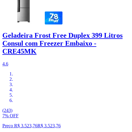
Geladeira Frost Free Duplex 399 Litros
Consul com Freezer Embaixo -
CRE45MK
4.6
(243)
7% OFF
Preço R$ 3.523,76
R$
3.523
,
76