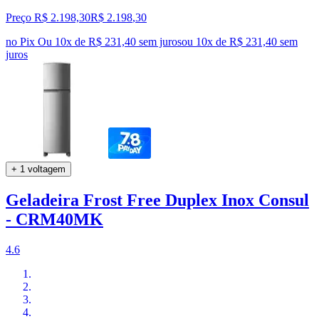
Preço R$ 2.198,30
R$
2.198
,
30
no Pix
Ou 10x de R$ 231,40 sem juros
ou
10
x de
R$ 231,40
sem
juros
+ 1 voltagem
Geladeira Frost Free Duplex Inox Consul
- CRM40MK
4.6