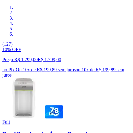
(127)
10% OFF
Preço R$ 1.799,00
R$
1.799
,
00
no Pix
Ou 10x de R$ 199,89 sem juros
ou
10
x de
R$ 199,89
sem
juros
Full