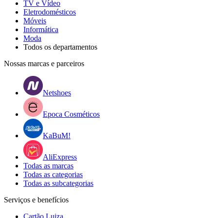
TV e Vídeo
Eletrodomésticos
Móveis
Informática
Moda
Todos os departamentos
Nossas marcas e parceiros
Netshoes
Epoca Cosméticos
KaBuM!
AliExpress
Todas as marcas
Todas as categorias
Todas as subcategorias
Serviços e benefícios
Cartão Luiza