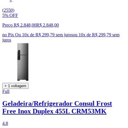
(2550)
5% OFF
Preço R$ 2.848,00
R$
2.848
,
00
no Pix
Ou 10x de R$ 299,79 sem juros
ou
10
x de
R$ 299,79
sem
juros
+ 1 voltagem
Full
Geladeira/Refrigerador Consul Frost
Free Inox Duplex 455L CRM53MK
4.8