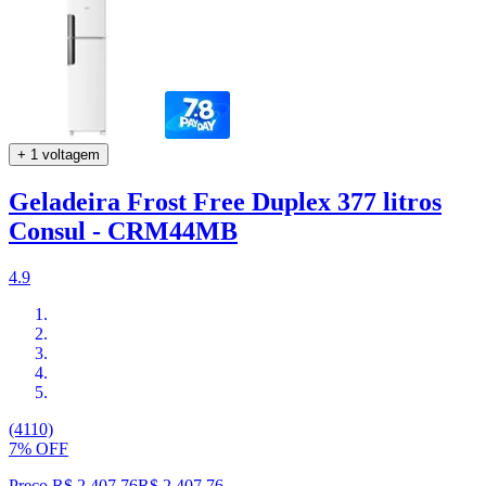
+ 1 voltagem
Geladeira Frost Free Duplex 377 litros
Consul - CRM44MB
4.9
(4110)
7% OFF
Preço R$ 2.407,76
R$
2.407
,
76