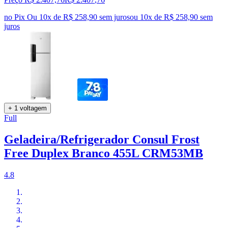
no Pix
Ou 10x de R$ 258,90 sem juros
ou
10
x de
R$ 258,90
sem
juros
+ 1 voltagem
Full
Geladeira/Refrigerador Consul Frost
Free Duplex Branco 455L CRM53MB
4.8