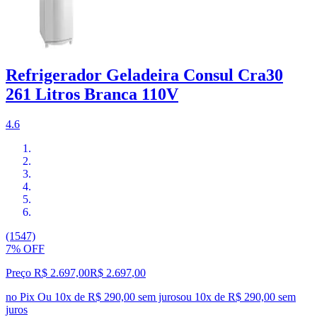
Refrigerador Geladeira Consul Cra30
261 Litros Branca 110V
4.6
(1547)
7% OFF
Preço R$ 2.697,00
R$
2.697
,
00
no Pix
Ou 10x de R$ 290,00 sem juros
ou
10
x de
R$ 290,00
sem
juros