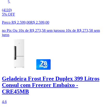
(4110)
5% OFF
Preço R$ 2.599,00
R$
2.599
,
00
no Pix
Ou 10x de R$ 273,58 sem juros
ou
10
x de
R$ 273,58
sem
juros
Geladeira Frost Free Duplex 399 Litros
Consul com Freezer Embaixo -
CRE45MB
4.6