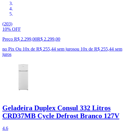
(203)
10% OFF
Preço R$ 2.299,00
R$
2.299
,
00
no Pix
Ou 10x de R$ 255,44 sem juros
ou
10
x de
R$ 255,44
sem
juros
Geladeira Duplex Consul 332 Litros
CRD37MB Cycle Defrost Branco 127V
4.6