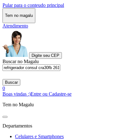
Pular para o conteudo principal
Tem no magalu
Atendimento
Digite seu CEP
Buscar no Magalu
Buscar
0
Boas vindas :)
Entre ou Cadastre-se
Tem no Magalu
Departamentos
Celulares e Smartphones