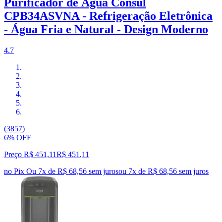
Purificador de Água Consul
CPB34ASVNA - Refrigeração Eletrônica
- Água Fria e Natural - Design Moderno
4.7
(3857)
6% OFF
Preço R$ 451,11
R$
451
,
11
no Pix
Ou 7x de R$ 68,56 sem juros
ou
7
x de
R$ 68,56
sem juros