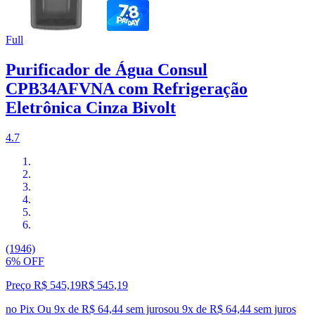
Full
Purificador de Água Consul
CPB34AFVNA com Refrigeração
Eletrônica Cinza Bivolt
4.7
(1946)
6% OFF
Preço R$ 545,19
R$
545
,
19
no Pix
Ou 9x de R$ 64,44 sem juros
ou
9
x de
R$ 64,44
sem juros