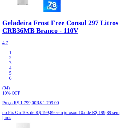
Geladeira Frost Free Consul 297 Litros
CRB36MB Branco - 110V
4.7
(94)
10% OFF
Preço R$ 1.799,00
R$
1.799
,
00
no Pix
Ou 10x de R$ 199,89 sem juros
ou
10
x de
R$ 199,89
sem
juros