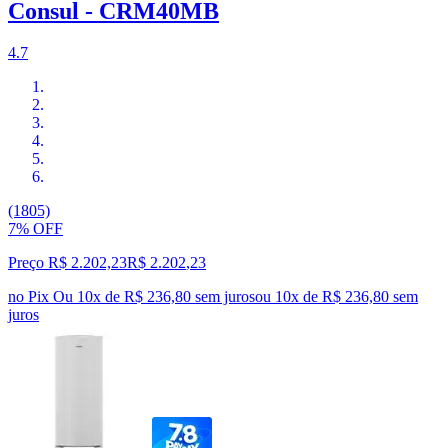
Consul - CRM40MB
4.7
(1805)
7% OFF
Preço R$ 2.202,23
R$
2.202
,
23
no Pix
Ou 10x de R$ 236,80 sem juros
ou
10
x de
R$ 236,80
sem
juros