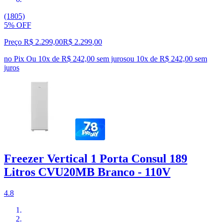
(1805)
5% OFF
Preço R$ 2.299,00
R$
2.299
,
00
no Pix
Ou 10x de R$ 242,00 sem juros
ou
10
x de
R$ 242,00
sem
juros
Freezer Vertical 1 Porta Consul 189
Litros CVU20MB Branco - 110V
4.8