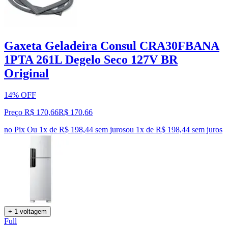
Gaxeta Geladeira Consul CRA30FBANA
1PTA 261L Degelo Seco 127V BR
Original
14% OFF
Preço R$ 170,66
R$
170
,
66
no Pix
Ou 1x de R$ 198,44 sem juros
ou
1
x de
R$ 198,44
sem juros
+ 1 voltagem
Full