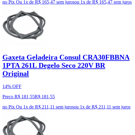
no Pix
Ou 1x de R$ 165,47 sem juros
ou
1
x de
R$ 165,47
sem juros
Gaxeta Geladeira Consul CRA30FBBNA
1PTA 261L Degelo Seco 220V BR
Original
14% OFF
Preço R$ 181,55
R$
181
,
55
no Pix
Ou 1x de R$ 211,11 sem juros
ou
1
x de
R$ 211,11
sem juros