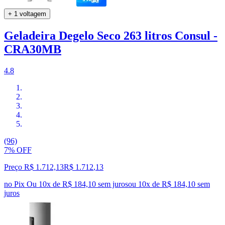
+ 1 voltagem
Geladeira Degelo Seco 263 litros Consul -
CRA30MB
4.8
(96)
7% OFF
Preço R$ 1.712,13
R$
1.712
,
13
no Pix
Ou 10x de R$ 184,10 sem juros
ou
10
x de
R$ 184,10
sem
juros