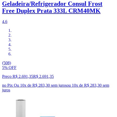
Geladeira/Refrigerador Consul Frost
Free Duplex Prata 333L CRM40MK
4.6
(508)
5% OFF
Preço R$ 2.691,35
R$
2.691
,
35
no Pix
Ou 10x de R$ 283,30 sem juros
ou
10
x de
R$ 283,30
sem
juros