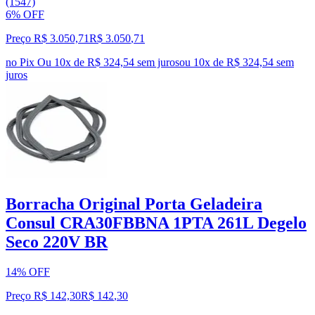
(1547)
6% OFF
Preço R$ 3.050,71
R$
3.050
,
71
no Pix
Ou 10x de R$ 324,54 sem juros
ou
10
x de
R$ 324,54
sem
juros
Borracha Original Porta Geladeira
Consul CRA30FBBNA 1PTA 261L Degelo
Seco 220V BR
14% OFF
Preço R$ 142,30
R$
142
,
30