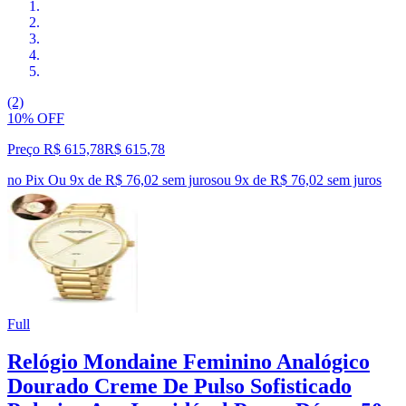
(2)
10% OFF
Preço R$ 615,78
R$
615
,
78
no Pix
Ou 9x de R$ 76,02 sem juros
ou
9
x de
R$ 76,02
sem juros
Full
Relógio Mondaine Feminino Analógico
Dourado Creme De Pulso Sofisticado