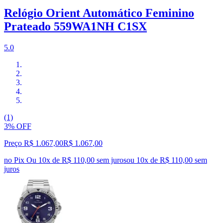
Relógio Orient Automático Feminino
Prateado 559WA1NH C1SX
5.0
(1)
3% OFF
Preço R$ 1.067,00
R$
1.067
,
00
no Pix
Ou 10x de R$ 110,00 sem juros
ou
10
x de
R$ 110,00
sem
juros