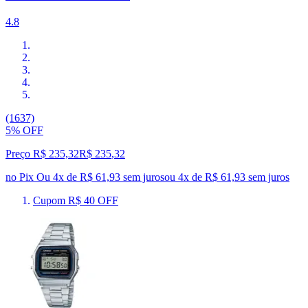
4.8
(1637)
5% OFF
Preço R$ 235,32
R$
235
,
32
no Pix
Ou 4x de R$ 61,93 sem juros
ou
4
x de
R$ 61,93
sem juros
Cupom R$ 40 OFF