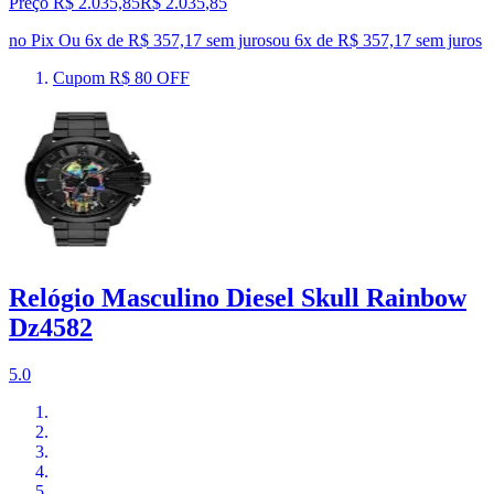
Preço R$ 2.035,85
R$
2.035
,
85
no Pix
Ou 6x de R$ 357,17 sem juros
ou
6
x de
R$ 357,17
sem juros
Cupom R$ 80 OFF
Relógio Masculino Diesel Skull Rainbow
Dz4582
5.0