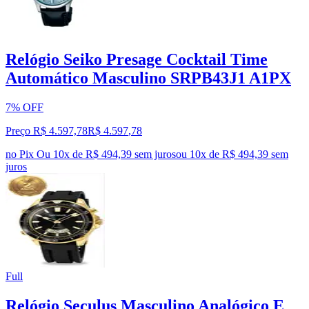
Relógio Seiko Presage Cocktail Time
Automático Masculino SRPB43J1 A1PX
7% OFF
Preço R$ 4.597,78
R$
4.597
,
78
no Pix
Ou 10x de R$ 494,39 sem juros
ou
10
x de
R$ 494,39
sem
juros
Full
Relógio Seculus Masculino Analógico E