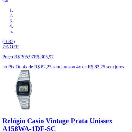
4.8
(1637)
7% OFF
Preço R$ 305,97
R$
305
,
97
no Pix
Ou 4x de R$ 82,25 sem juros
ou
4
x de
R$ 82,25
sem juros
Relógio Casio Vintage Prata Unissex
A158WA-1DF-SC