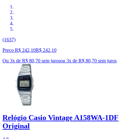
(1637)
Preço R$ 242,10
R$
242
,
10
Ou 3x de R$ 80,70 sem juros
ou
3
x de
R$ 80,70
sem juros
Relógio Casio Vintage A158WA-1DF
Original