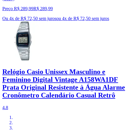
Preço R$ 289,99
R$
289
,
99
Ou 4x de R$ 72,50 sem juros
ou
4
x de
R$ 72,50
sem juros
Relógio Casio Unissex Masculino e
Feminino Digital Vintage A158WA1DF
Prata Original Resistente à Água Alarme
Cronômetro Calendário Casual Retrô
4.8