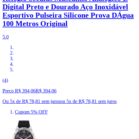
Digital Preto e Dourado Aço Inoxidável
Esportivo Pulseira Silicone Prova DÁgua
100 Metros Original
5.0
(4)
Preço R$ 394,06
R$
394
,
06
Ou 5x de R$ 78,81 sem juros
ou
5
x de
R$ 78,81
sem juros
Cupom 5% OFF