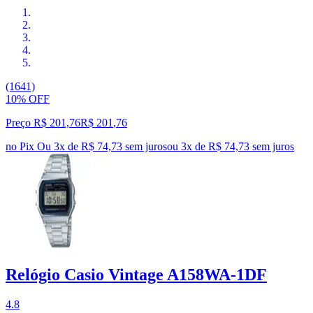
(1641)
10% OFF
Preço R$ 201,76
R$
201
,
76
no Pix
Ou 3x de R$ 74,73 sem juros
ou
3
x de
R$ 74,73
sem juros
Relógio Casio Vintage A158WA-1DF
4.8