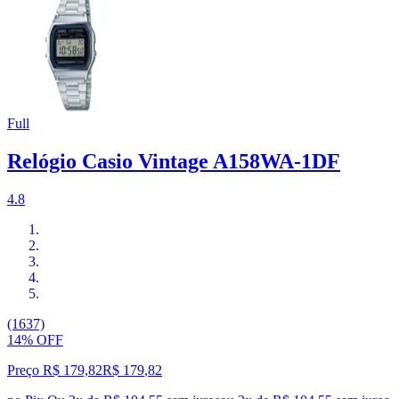
Full
Relógio Casio Vintage A158WA-1DF
4.8
(1637)
14% OFF
Preço R$ 179,82
R$
179
,
82