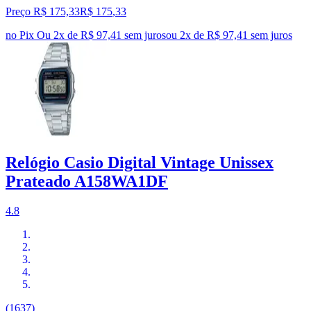
Preço R$ 175,33
R$
175
,
33
no Pix
Ou 2x de R$ 97,41 sem juros
ou
2
x de
R$ 97,41
sem juros
Relógio Casio Digital Vintage Unissex
Prateado A158WA1DF
4.8
(1637)