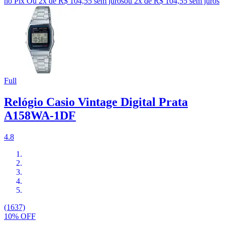
no Pix
Ou 2x de R$ 104,55 sem juros
ou
2
x de
R$ 104,55
sem juros
Full
Relógio Casio Vintage Digital Prata
A158WA-1DF
4.8
(1637)
10% OFF