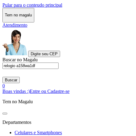
Pular para o conteudo principal
Tem no magalu
Atendimento
Digite seu CEP
Buscar no Magalu
Buscar
0
Boas vindas :)
Entre ou Cadastre-se
Tem no Magalu
Departamentos
Celulares e Smartphones