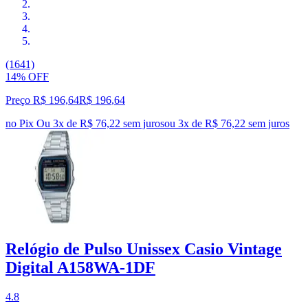
(1641)
14% OFF
Preço R$ 196,64
R$
196
,
64
no Pix
Ou 3x de R$ 76,22 sem juros
ou
3
x de
R$ 76,22
sem juros
Relógio de Pulso Unissex Casio Vintage
Digital A158WA-1DF
4.8