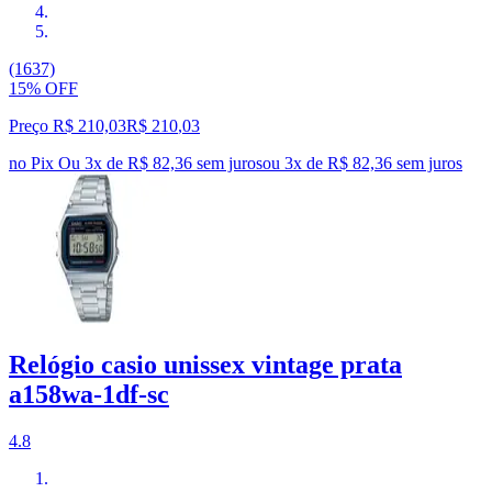
(1637)
15% OFF
Preço R$ 210,03
R$
210
,
03
no Pix
Ou 3x de R$ 82,36 sem juros
ou
3
x de
R$ 82,36
sem juros
Relógio casio unissex vintage prata
a158wa-1df-sc
4.8