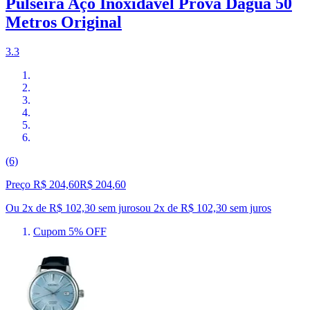
Pulseira Aço Inoxidável Prova Dágua 50
Metros Original
3.3
(6)
Preço R$ 204,60
R$
204
,
60
Ou 2x de R$ 102,30 sem juros
ou
2
x de
R$ 102,30
sem juros
Cupom 5% OFF