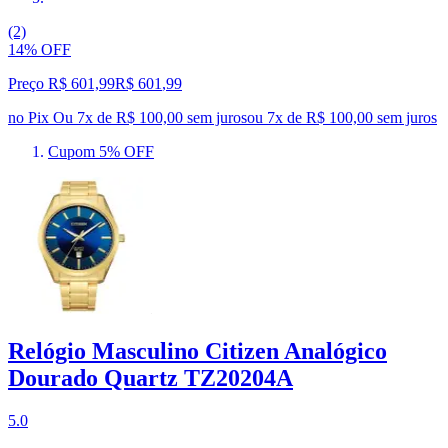
(2)
14% OFF
Preço R$ 601,99
R$
601
,
99
no Pix
Ou 7x de R$ 100,00 sem juros
ou
7
x de
R$ 100,00
sem juros
Cupom 5% OFF
Relógio Masculino Citizen Analógico
Dourado Quartz TZ20204A
5.0