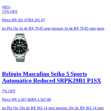
(991)
15% OFF
Preço R$ 201,07
R$
201
,
07
no Pix
Ou 3x de R$ 78,85 sem juros
ou
3
x de
R$ 78,85
sem juros
Relógio Masculino Seiko 5 Sports
Automático Reduced SRPK29B1 P1SX
7% OFF
Preço R$ 3.367,86
R$
3.367
,
86
no Pix
Ou 10x de R$ 362,14 sem juros
ou
10
x de
R$ 362,14
sem