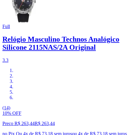
Full
Relógio Masculino Technos Analógico
Silicone 2115NAS/2A Original
3.3
(14)
10% OFF
Preço R$ 263,44
R$
263
,
44
no Pix
Ou 4x de R$ 73,18 sem juros
ou
4
x de
R$ 73,18
sem juros