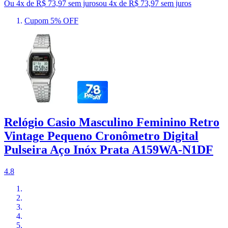
Ou 4x de R$ 73,97 sem juros
ou
4
x de
R$ 73,97
sem juros
Cupom 5% OFF
Relógio Casio Masculino Feminino Retro
Vintage Pequeno Cronômetro Digital
Pulseira Aço Inóx Prata A159WA-N1DF
4.8