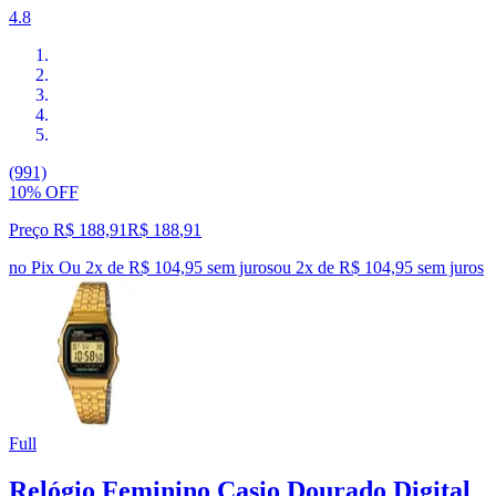
4.8
(991)
10% OFF
Preço R$ 188,91
R$
188
,
91
no Pix
Ou 2x de R$ 104,95 sem juros
ou
2
x de
R$ 104,95
sem juros
Full
Relógio Feminino Casio Dourado Digital