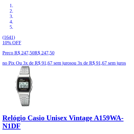
(1641)
10% OFF
Preço R$ 247,50
R$
247
,
50
no Pix
Ou 3x de R$ 91,67 sem juros
ou
3
x de
R$ 91,67
sem juros
Relógio Casio Unisex Vintage A159WA-
N1DF