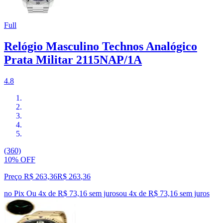
Full
Relógio Masculino Technos Analógico
Prata Militar 2115NAP/1A
4.8
(360)
10% OFF
Preço R$ 263,36
R$
263
,
36
no Pix
Ou 4x de R$ 73,16 sem juros
ou
4
x de
R$ 73,16
sem juros