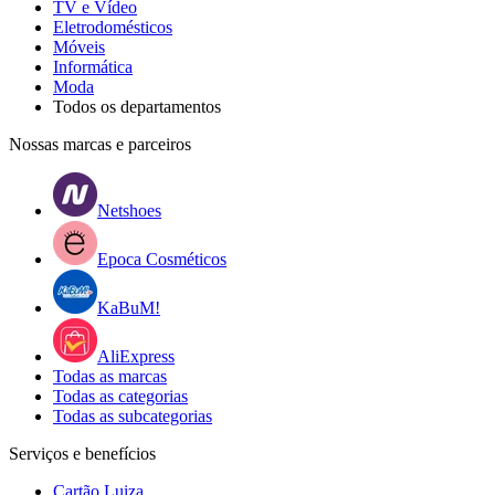
TV e Vídeo
Eletrodomésticos
Móveis
Informática
Moda
Todos os departamentos
Nossas marcas e parceiros
Netshoes
Epoca Cosméticos
KaBuM!
AliExpress
Todas as marcas
Todas as categorias
Todas as subcategorias
Serviços e benefícios
Cartão Luiza