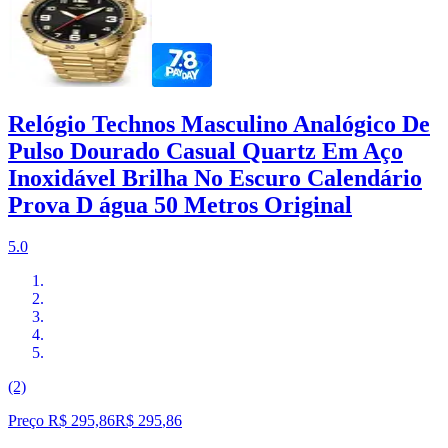
Relógio Technos Masculino Analógico De
Pulso Dourado Casual Quartz Em Aço
Inoxidável Brilha No Escuro Calendário
Prova D água 50 Metros Original
5.0
(2)
Preço R$ 295,86
R$
295
,
86