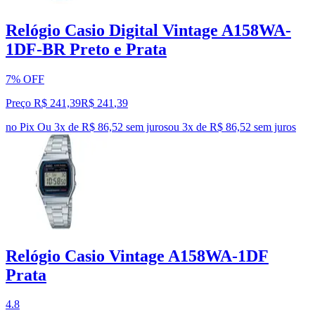
Relógio Casio Digital Vintage A158WA-
1DF-BR Preto e Prata
7% OFF
Preço R$ 241,39
R$
241
,
39
no Pix
Ou 3x de R$ 86,52 sem juros
ou
3
x de
R$ 86,52
sem juros
Relógio Casio Vintage A158WA-1DF
Prata
4.8