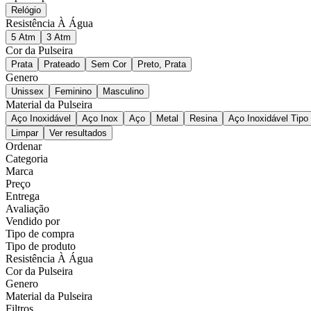
Relógio
Resistência À Água
5 Atm
3 Atm
Cor da Pulseira
Prata
Prateado
Sem Cor
Preto, Prata
Genero
Unissex
Feminino
Masculino
Material da Pulseira
Aço Inoxidável
Aço Inox
Aço
Metal
Resina
Aço Inoxidável Tipo
Limpar
Ver resultados
Ordenar
Categoria
Marca
Preço
Entrega
Avaliação
Vendido por
Tipo de compra
Tipo de produto
Resistência À Água
Cor da Pulseira
Genero
Material da Pulseira
Filtros