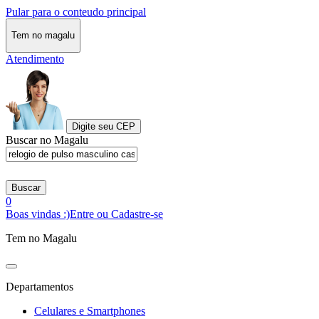
Pular para o conteudo principal
Tem no magalu
Atendimento
Digite seu CEP
Buscar no Magalu
Buscar
0
Boas vindas :)
Entre ou Cadastre-se
Tem no Magalu
Departamentos
Celulares e Smartphones