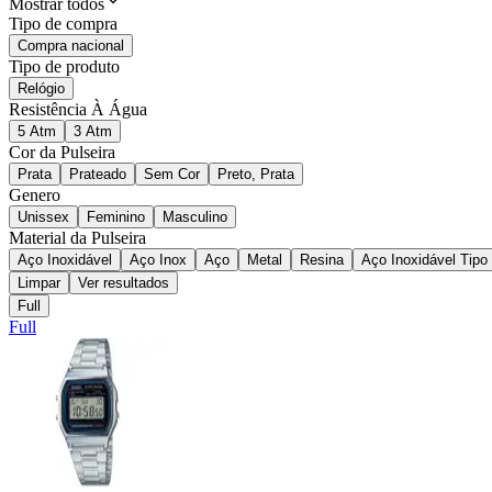
Mostrar todos
Tipo de compra
Compra nacional
Tipo de produto
Relógio
Resistência À Água
5 Atm
3 Atm
Cor da Pulseira
Prata
Prateado
Sem Cor
Preto, Prata
Genero
Unissex
Feminino
Masculino
Material da Pulseira
Aço Inoxidável
Aço Inox
Aço
Metal
Resina
Aço Inoxidável Tipo
Limpar
Ver resultados
Full
Full