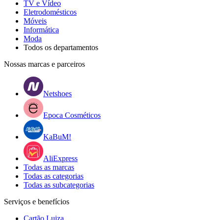
TV e Vídeo
Eletrodomésticos
Móveis
Informática
Moda
Todos os departamentos
Nossas marcas e parceiros
Netshoes
Epoca Cosméticos
KaBuM!
AliExpress
Todas as marcas
Todas as categorias
Todas as subcategorias
Serviços e benefícios
Cartão Luiza