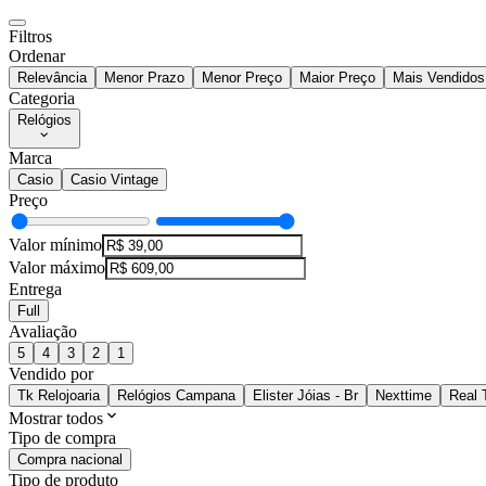
Filtros
Ordenar
Relevância
Menor Prazo
Menor Preço
Maior Preço
Mais Vendidos
Categoria
Relógios
Marca
Casio
Casio Vintage
Preço
Valor mínimo
Valor máximo
Entrega
Full
Avaliação
5
4
3
2
1
Vendido por
Tk Relojoaria
Relógios Campana
Elister Jóias - Br
Nexttime
Real 
Mostrar todos
Tipo de compra
Compra nacional
Tipo de produto