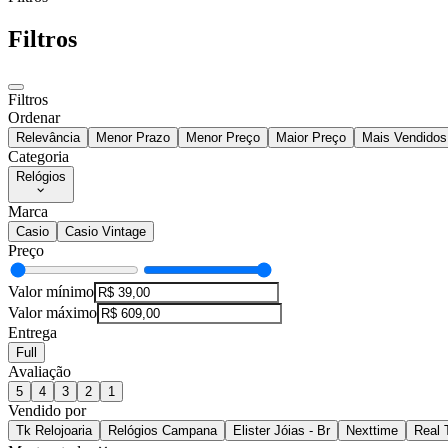
Filtros
Filtros
Ordenar
Relevância
Menor Prazo
Menor Preço
Maior Preço
Mais Vendidos
Categoria
Relógios
Marca
Casio
Casio Vintage
Preço
Valor mínimo
Valor máximo
Entrega
Full
Avaliação
5
4
3
2
1
Vendido por
Tk Relojoaria
Relógios Campana
Elister Jóias - Br
Nexttime
Real 