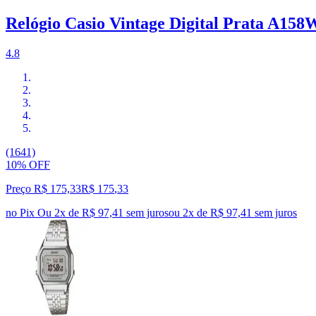
Relógio Casio Vintage Digital Prata A15
4.8
(1641)
10% OFF
Preço R$ 175,33
R$
175
,
33
no Pix
Ou 2x de R$ 97,41 sem juros
ou
2
x de
R$ 97,41
sem juros