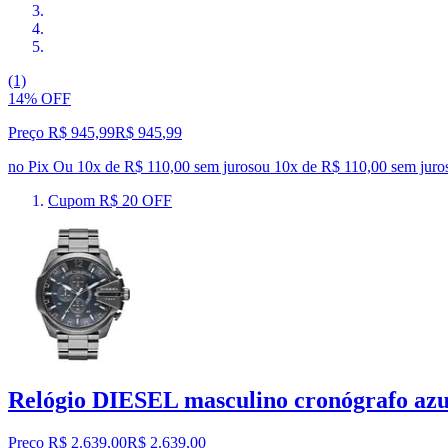
(1)
14% OFF
Preço R$ 945,99
R$
945
,
99
no Pix
Ou 10x de R$ 110,00 sem juros
ou
10
x de
R$ 110,00
sem juro
Cupom R$ 20 OFF
Relógio DIESEL masculino cronógrafo a
Preço R$ 2.639,00
R$
2.639
,
00