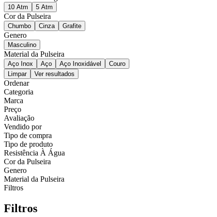
10 Atm
5 Atm
Cor da Pulseira
Chumbo
Cinza
Grafite
Genero
Masculino
Material da Pulseira
Aço Inox
Aço
Aço Inoxidável
Couro
Limpar
Ver resultados
Ordenar
Categoria
Marca
Preço
Avaliação
Vendido por
Tipo de compra
Tipo de produto
Resistência À Água
Cor da Pulseira
Genero
Material da Pulseira
Filtros
Filtros