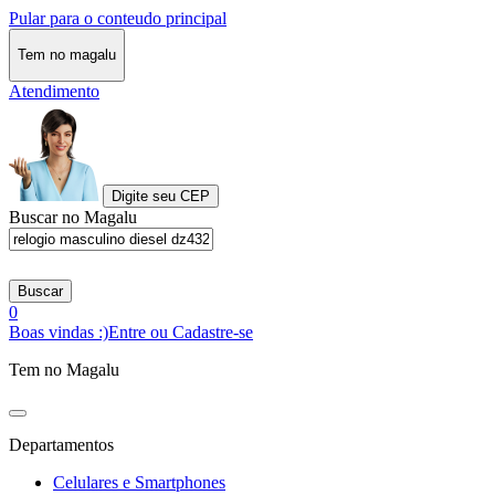
Pular para o conteudo principal
Tem no magalu
Atendimento
Digite seu CEP
Buscar no Magalu
Buscar
0
Boas vindas :)
Entre ou Cadastre-se
Tem no Magalu
Departamentos
Celulares e Smartphones