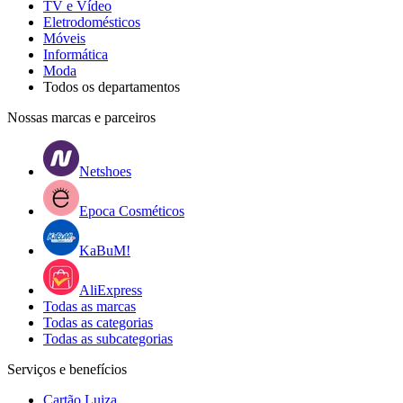
TV e Vídeo
Eletrodomésticos
Móveis
Informática
Moda
Todos os departamentos
Nossas marcas e parceiros
Netshoes
Epoca Cosméticos
KaBuM!
AliExpress
Todas as marcas
Todas as categorias
Todas as subcategorias
Serviços e benefícios
Cartão Luiza