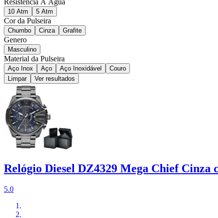
Resistência À Água
10 Atm
5 Atm
Cor da Pulseira
Chumbo
Cinza
Grafite
Genero
Masculino
Material da Pulseira
Aço Inox
Aço
Aço Inoxidável
Couro
Limpar
Ver resultados
Relógio Diesel DZ4329 Mega Chief Cinza 
5.0