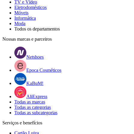
TV e Vídeo
Eletrodomésticos
Móveis
Informática
Moda
Todos os departamentos
Nossas marcas e parceiros
Netshoes
Epoca Cosméticos
KaBuM!
AliExpress
Todas as marcas
Todas as categorias
Todas as subcategorias
Serviços e benefícios
Cartão Luiza