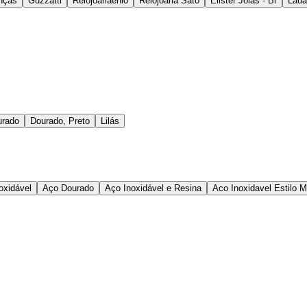
nças
Guzzatti
Relojoariaenio
Relojoaria Sato
Elister Jóias - Br
Laua
urado
Dourado, Preto
Lilás
oxidável
Aço Dourado
Aço Inoxidável e Resina
Aco Inoxidavel Estilo 