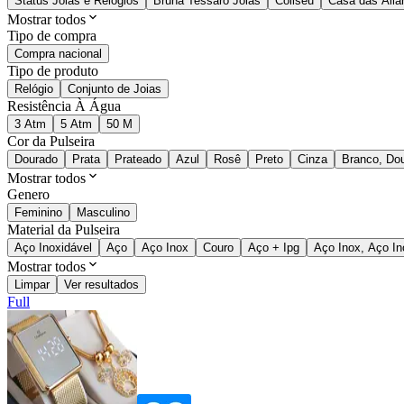
Status Joias e Relógios
Bruna Tessaro Joias
Coliseu
Casa das Alia
Mostrar todos
Tipo de compra
Compra nacional
Tipo de produto
Relógio
Conjunto de Joias
Resistência À Água
3 Atm
5 Atm
50 M
Cor da Pulseira
Dourado
Prata
Prateado
Azul
Rosê
Preto
Cinza
Branco, Do
Mostrar todos
Genero
Feminino
Masculino
Material da Pulseira
Aço Inoxidável
Aço
Aço Inox
Couro
Aço + Ipg
Aço Inox, Aço In
Mostrar todos
Limpar
Ver resultados
Full