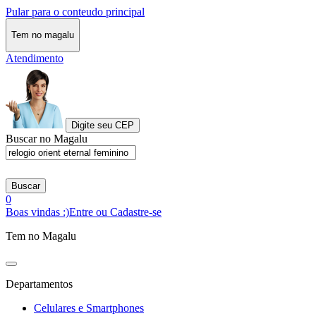
Pular para o conteudo principal
Tem no magalu
Atendimento
Digite seu CEP
Buscar no Magalu
Buscar
0
Boas vindas :)
Entre ou Cadastre-se
Tem no Magalu
Departamentos
Celulares e Smartphones