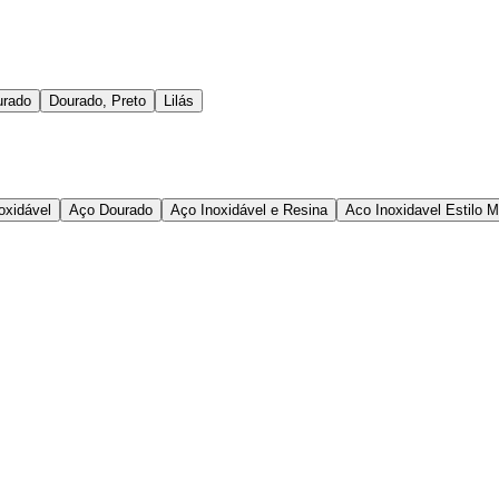
urado
Dourado, Preto
Lilás
oxidável
Aço Dourado
Aço Inoxidável e Resina
Aco Inoxidavel Estilo 