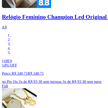
Relógio Feminino Champion Led Origina
4.8
(1083)
14% OFF
Preço R$ 240,71
R$
240
,
71
no Pix
Ou 3x de R$ 93,30 sem juros
ou
3
x de
R$ 93,30
sem juros
Full