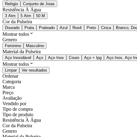
Relógio
Conjunto de Joias
Resistência À Água
3 Atm
5 Atm
50 M
Cor da Pulseira
Dourado
Prata
Prateado
Azul
Rosê
Preto
Cinza
Branco, Do
Mostrar todos
Genero
Feminino
Masculino
Material da Pulseira
Aço Inoxidável
Aço
Aço Inox
Couro
Aço + Ipg
Aço Inox, Aço In
Mostrar todos
Limpar
Ver resultados
Ordenar
Categoria
Marca
Preço
Avaliação
Vendido por
Tipo de compra
Tipo de produto
Resistência À Água
Cor da Pulseira
Genero
Material da Pulseira