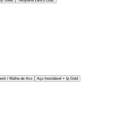
ry Joias
.relojoaria Lanco Ltda.
Mesh / Malha de Aco
Aço Inoxidável + Ip Gold