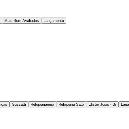
Mais Bem Avaliados
Lançamento
nças
Guzzatti
Relojoariaenio
Relojoaria Sato
Elister Jóias - Br
Laua