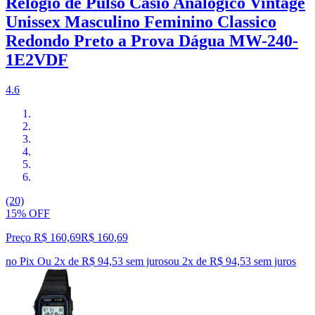
Relógio de Pulso Casio Analógico Vintage
Unissex Masculino Feminino Classico
Redondo Preto a Prova Dágua MW-240-
1E2VDF
4.6
(20)
15% OFF
Preço R$ 160,69
R$
160
,
69
no Pix
Ou 2x de R$ 94,53 sem juros
ou
2
x de
R$ 94,53
sem juros