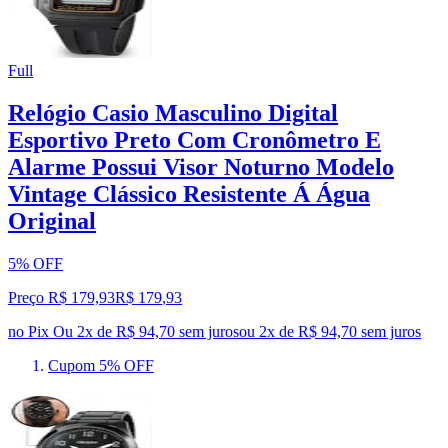
Full
Relógio Casio Masculino Digital
Esportivo Preto Com Cronômetro E
Alarme Possui Visor Noturno Modelo
Vintage Clássico Resistente Á Água
Original
5% OFF
Preço R$ 179,93
R$
179
,
93
no Pix
Ou 2x de R$ 94,70 sem juros
ou
2
x de
R$ 94,70
sem juros
Cupom 5% OFF