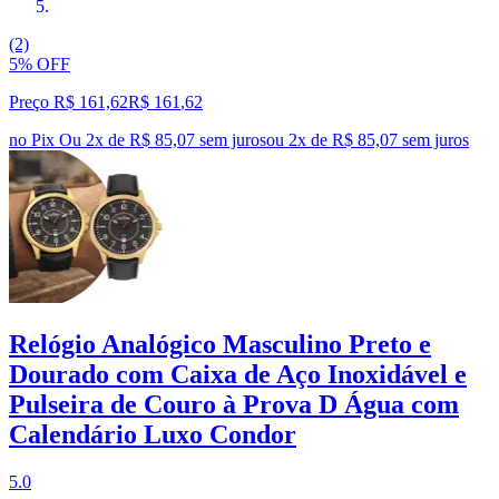
(2)
5% OFF
Preço R$ 161,62
R$
161
,
62
no Pix
Ou 2x de R$ 85,07 sem juros
ou
2
x de
R$ 85,07
sem juros
Relógio Analógico Masculino Preto e
Dourado com Caixa de Aço Inoxidável e
Pulseira de Couro à Prova D Água com
Calendário Luxo Condor
5.0