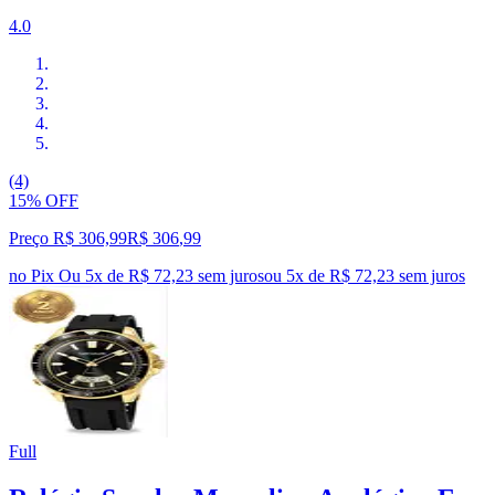
4.0
(4)
15% OFF
Preço R$ 306,99
R$
306
,
99
no Pix
Ou 5x de R$ 72,23 sem juros
ou
5
x de
R$ 72,23
sem juros
Full