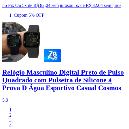
no Pix
Ou 5x de R$ 82,04 sem juros
ou
5
x de
R$ 82,04
sem juros
Cupom 5% OFF
Relógio Masculino Digital Preto de Pulso
Quadrado com Pulseira de Silicone à
Prova D Água Esportivo Casual Cosmos
5.0