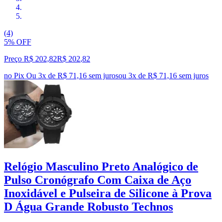
(4)
5% OFF
Preço R$ 202,82
R$
202
,
82
no Pix
Ou 3x de R$ 71,16 sem juros
ou
3
x de
R$ 71,16
sem juros
Relógio Masculino Preto Analógico de
Pulso Cronógrafo Com Caixa de Aço
Inoxidável e Pulseira de Silicone à Prova
D Água Grande Robusto Technos