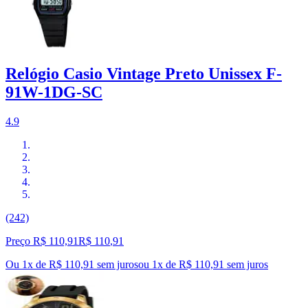
Relógio Casio Vintage Preto Unissex F-
91W-1DG-SC
4.9
(242)
Preço R$ 110,91
R$
110
,
91
Ou 1x de R$ 110,91 sem juros
ou
1
x de
R$ 110,91
sem juros