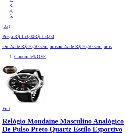
(22)
Preço R$ 153,00
R$
153
,
00
Ou 2x de R$ 76,50 sem juros
ou
2
x de
R$ 76,50
sem juros
Cupom 5% OFF
Full
Relógio Mondaine Masculino Analógico
De Pulso Preto Quartz Estilo Esportivo