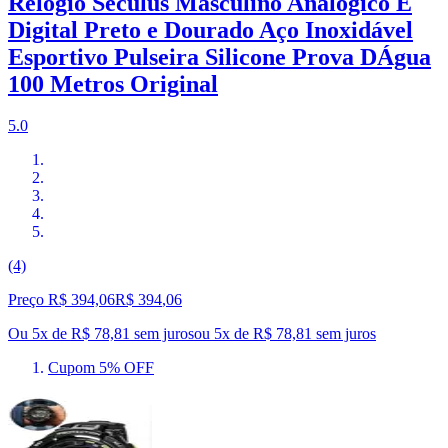
Relógio Seculus Masculino Analógico E
Digital Preto e Dourado Aço Inoxidável
Esportivo Pulseira Silicone Prova DÁgua
100 Metros Original
5.0
(4)
Preço R$ 394,06
R$
394
,
06
Ou 5x de R$ 78,81 sem juros
ou
5
x de
R$ 78,81
sem juros
Cupom 5% OFF