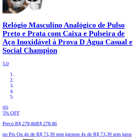
Relógio Masculino Analógico de Pulso
Preto e Prata com Caixa e Pulseira de
Aço Inoxidável à Prova D Água Casual e
Social Champion
5.0
(6)
5% OFF
Preço R$ 278,86
R$
278
,
86
no Pix
Ou 4x de R$ 73,39 sem juros
ou
4
x de
R$ 73,39
sem juros