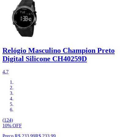
Relógio Masculino Champion Preto
Digital Silicone CH40259D
4.7
(124)
10% OFF
Preço R$ 233,99
R$
233
,
99