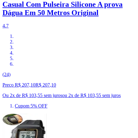
Casual Com Pulseira Silicone A prova
Dágua Em 50 Metros Original
4.7
(24)
Preço R$ 207,10
R$
207
,
10
Ou 2x de R$ 103,55 sem juros
ou
2
x de
R$ 103,55
sem juros
Cupom 5% OFF