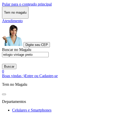
Pular para o conteudo principal
Tem no magalu
Atendimento
Digite seu CEP
Buscar no Magalu
Buscar
0
Boas vindas :)
Entre ou Cadastre-se
Tem no Magalu
Departamentos
Celulares e Smartphones