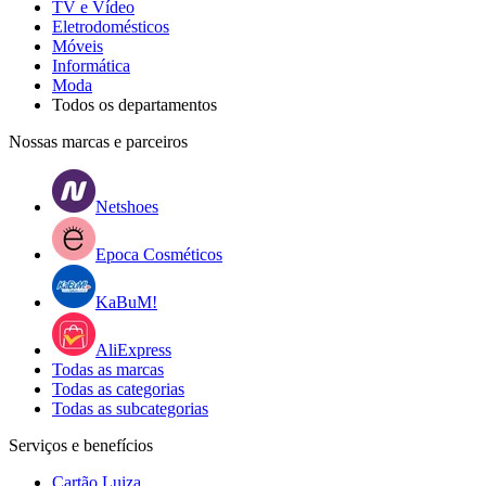
TV e Vídeo
Eletrodomésticos
Móveis
Informática
Moda
Todos os departamentos
Nossas marcas e parceiros
Netshoes
Epoca Cosméticos
KaBuM!
AliExpress
Todas as marcas
Todas as categorias
Todas as subcategorias
Serviços e benefícios
Cartão Luiza