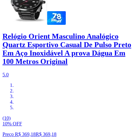
Relógio Orient Masculino Analógico
Quartz Esportivo Casual De Pulso Preto
Em Aço Inoxidável A prova Dágua Em
100 Metros Original
5.0
(10)
10% OFF
Preço R$ 369,18
R$
369
,
18