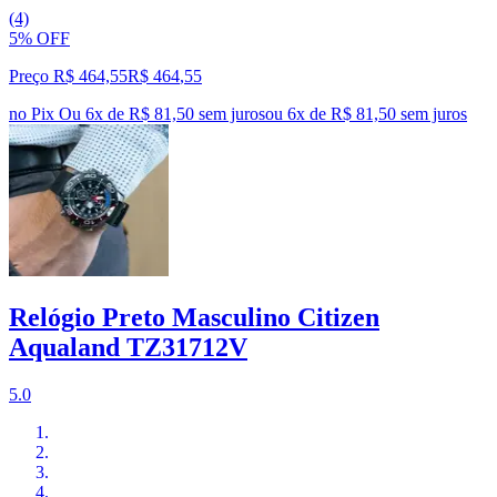
(4)
5% OFF
Preço R$ 464,55
R$
464
,
55
no Pix
Ou 6x de R$ 81,50 sem juros
ou
6
x de
R$ 81,50
sem juros
Relógio Preto Masculino Citizen
Aqualand TZ31712V
5.0