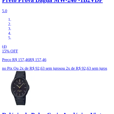
Preto Prova Dágua MW-240 -1B2VDF
5.0
(4)
15% OFF
Preço R$ 157,46
R$
157
,
46
no Pix
Ou 2x de R$ 92,63 sem juros
ou
2
x de
R$ 92,63
sem juros