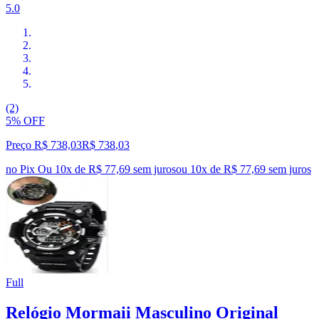
5.0
(2)
5% OFF
Preço R$ 738,03
R$
738
,
03
no Pix
Ou 10x de R$ 77,69 sem juros
ou
10
x de
R$ 77,69
sem juros
Full
Relógio Mormaii Masculino Original