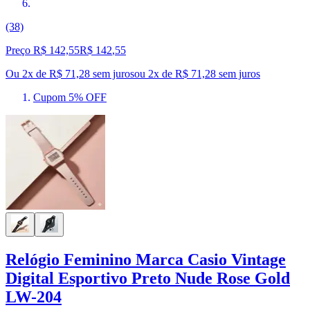
(38)
Preço R$ 142,55
R$
142
,
55
Ou 2x de R$ 71,28 sem juros
ou
2
x de
R$ 71,28
sem juros
Cupom 5% OFF
Relógio Feminino Marca Casio Vintage
Digital Esportivo Preto Nude Rose Gold
LW-204