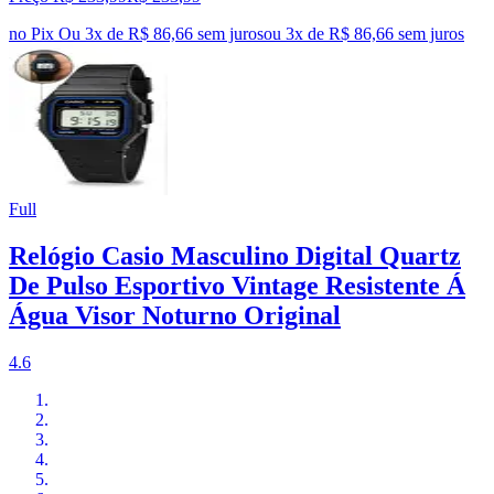
no Pix
Ou 3x de R$ 86,66 sem juros
ou
3
x de
R$ 86,66
sem juros
Full
Relógio Casio Masculino Digital Quartz
De Pulso Esportivo Vintage Resistente Á
Água Visor Noturno Original
4.6