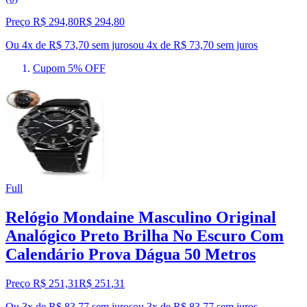
Preço R$ 294,80
R$
294
,
80
Ou 4x de R$ 73,70 sem juros
ou
4
x de
R$ 73,70
sem juros
Cupom 5% OFF
Full
Relógio Mondaine Masculino Original
Analógico Preto Brilha No Escuro Com
Calendário Prova Dágua 50 Metros
Preço R$ 251,31
R$
251
,
31
Ou 3x de R$ 83,77 sem juros
ou
3
x de
R$ 83,77
sem juros