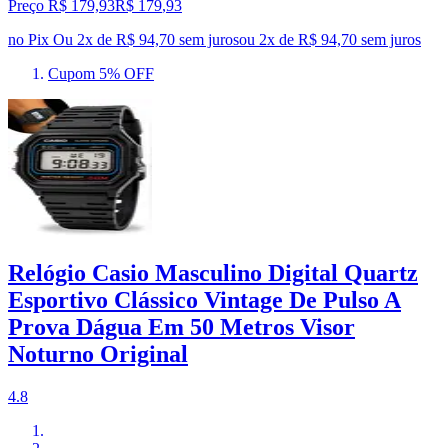
Preço R$ 179,93
R$
179
,
93
no Pix
Ou 2x de R$ 94,70 sem juros
ou
2
x de
R$ 94,70
sem juros
Cupom 5% OFF
Relógio Casio Masculino Digital Quartz
Esportivo Clássico Vintage De Pulso A
Prova Dágua Em 50 Metros Visor
Noturno Original
4.8