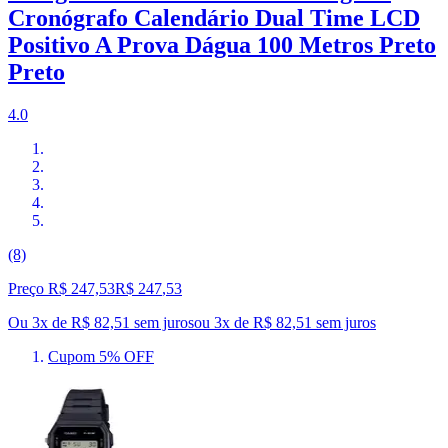
Cronógrafo Calendário Dual Time LCD
Positivo A Prova Dágua 100 Metros Preto
Preto
4.0
(8)
Preço R$ 247,53
R$
247
,
53
Ou 3x de R$ 82,51 sem juros
ou
3
x de
R$ 82,51
sem juros
Cupom 5% OFF