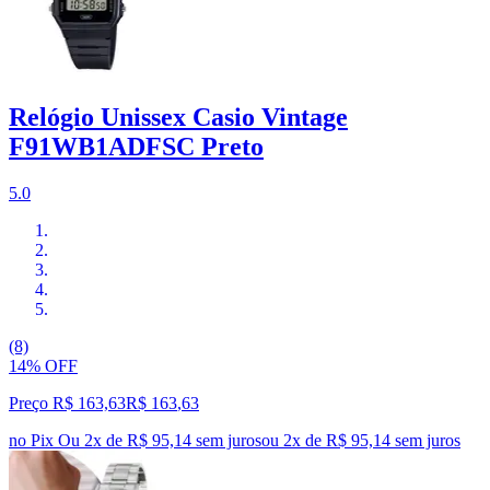
Relógio Unissex Casio Vintage
F91WB1ADFSC Preto
5.0
(8)
14% OFF
Preço R$ 163,63
R$
163
,
63
no Pix
Ou 2x de R$ 95,14 sem juros
ou
2
x de
R$ 95,14
sem juros