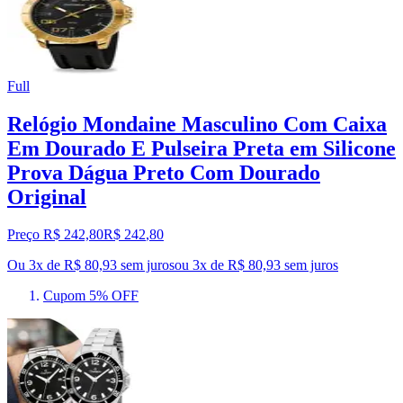
Full
Relógio Mondaine Masculino Com Caixa
Em Dourado E Pulseira Preta em Silicone
Prova Dágua Preto Com Dourado
Original
Preço R$ 242,80
R$
242
,
80
Ou 3x de R$ 80,93 sem juros
ou
3
x de
R$ 80,93
sem juros
Cupom 5% OFF