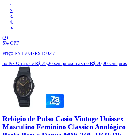
(2)
5% OFF
Preço R$ 150,47
R$
150
,
47
no Pix
Ou 2x de R$ 79,20 sem juros
ou
2
x de
R$ 79,20
sem juros
Relógio de Pulso Casio Vintage Unissex
Masculino Feminino Classico Analógico