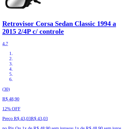
Retrovisor Corsa Sedan Classic 1994 a
2015 2/4P c/ controle
4.7
(30)
R$ 48,90
12% OFF
Preço R$ 43,03
R$
43
,
03
no Pix
Ou 1x de R$ 48,90 sem juros
ou
1
x de
R$ 48,90
sem juros