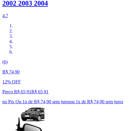
2002 2003 2004
4.7
(6)
R$ 74,90
12% OFF
Preço R$ 65,91
R$
65
,
91
no Pix
Ou 1x de R$ 74,90 sem juros
ou
1
x de
R$ 74,90
sem juros