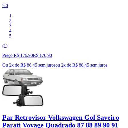
5.0
(1)
Preço R$ 176,90
R$
176
,
90
Ou 2x de R$ 88,45 sem juros
ou
2
x de
R$ 88,45
sem juros
Par Retrovisor Volkswagen Gol Saveiro
Parati Voyage Quadrado 87 88 89 90 91