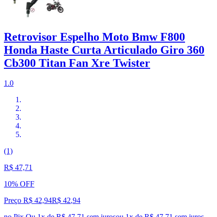
Retrovisor Espelho Moto Bmw F800
Honda Haste Curta Articulado Giro 360
Cb300 Titan Fan Xre Twister
1.0
(1)
R$ 47,71
10% OFF
Preço R$ 42,94
R$
42
,
94
no Pix
Ou 1x de R$ 47,71 sem juros
ou
1
x de
R$ 47,71
sem juros