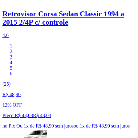
Retrovisor Corsa Sedan Classic 1994 a
2015 2/4P c/ controle
4.6
(25)
R$ 48,90
12% OFF
Preço R$ 43,03
R$
43
,
03
no Pix
Ou 1x de R$ 48,90 sem juros
ou
1
x de
R$ 48,90
sem juros