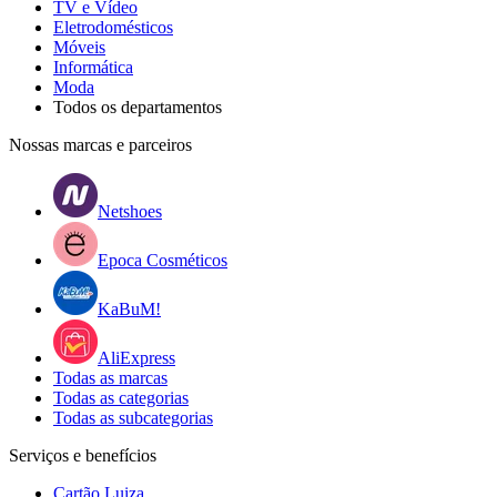
TV e Vídeo
Eletrodomésticos
Móveis
Informática
Moda
Todos os departamentos
Nossas marcas e parceiros
Netshoes
Epoca Cosméticos
KaBuM!
AliExpress
Todas as marcas
Todas as categorias
Todas as subcategorias
Serviços e benefícios
Cartão Luiza