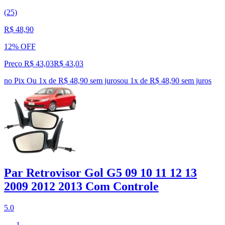
(25)
R$ 48,90
12% OFF
Preço R$ 43,03
R$
43
,
03
no Pix
Ou 1x de R$ 48,90 sem juros
ou
1
x de
R$ 48,90
sem juros
Par Retrovisor Gol G5 09 10 11 12 13
2009 2012 2013 Com Controle
5.0