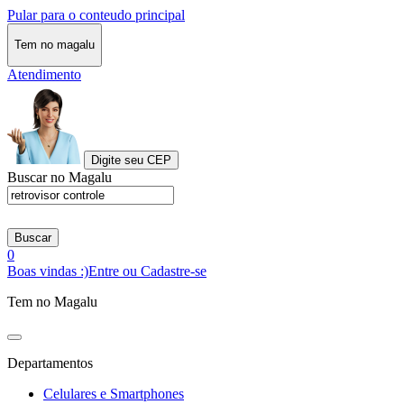
Pular para o conteudo principal
Tem no magalu
Atendimento
Digite seu CEP
Buscar no Magalu
Buscar
0
Boas vindas :)
Entre ou Cadastre-se
Tem no Magalu
Departamentos
Celulares e Smartphones