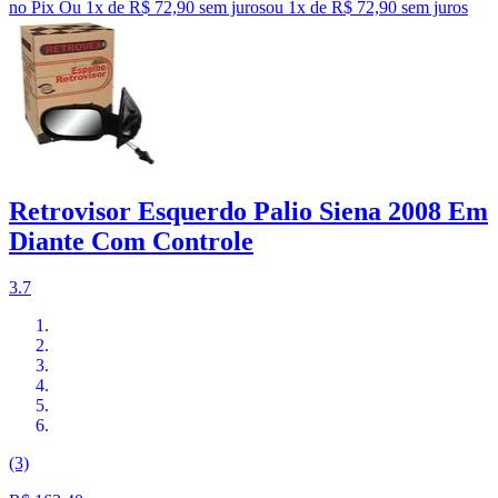
no Pix
Ou 1x de R$ 72,90 sem juros
ou
1
x de
R$ 72,90
sem juros
Retrovisor Esquerdo Palio Siena 2008 Em
Diante Com Controle
3.7
(3)