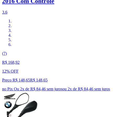
2016 Com Controle
3.6
(7)
R$ 168,92
12% OFF
Preço R$ 148,65
R$
148
,
65
no Pix
Ou 2x de R$ 84,46 sem juros
ou
2
x de
R$ 84,46
sem juros