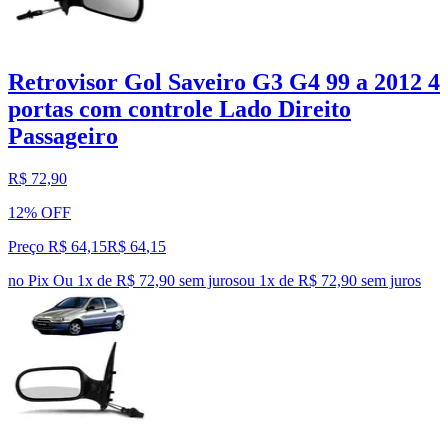
Retrovisor Gol Saveiro G3 G4 99 a 2012 4
portas com controle Lado Direito
Passageiro
R$ 72,90
12% OFF
Preço R$ 64,15
R$
64
,
15
no Pix
Ou 1x de R$ 72,90 sem juros
ou
1
x de
R$ 72,90
sem juros