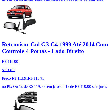
Retrovisor Gol G3 G4 1999 Até 2014 Com
Controle 4 Portas - Lado Direito
R$ 119,90
5% OFF
Preço R$ 113,91
R$
113
,
91
no Pix
Ou 1x de R$ 119,90 sem juros
ou
1
x de
R$ 119,90
sem juros