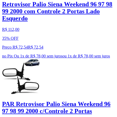
Retrovisor Palio Siena Weekend 96 97 98
99 2000 com Controle 2 Portas Lado
Esquerdo
R$ 112,00
35% OFF
Preço R$ 72,54
R$
72
,
54
no Pix
Ou 1x de R$ 78,00 sem juros
ou
1
x de
R$ 78,00
sem juros
PAR Retrovisor Palio Siena Weekend 96
97 98 99 2000 c/Controle 2 Portas