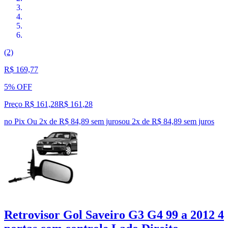
(2)
R$ 169,77
5% OFF
Preço R$ 161,28
R$
161
,
28
no Pix
Ou 2x de R$ 84,89 sem juros
ou
2
x de
R$ 84,89
sem juros
Retrovisor Gol Saveiro G3 G4 99 a 2012 4