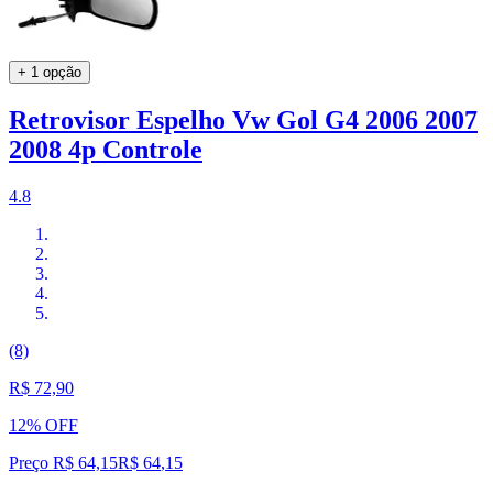
+ 1 opção
Retrovisor Espelho Vw Gol G4 2006 2007
2008 4p Controle
4.8
(8)
R$ 72,90
12% OFF
Preço R$ 64,15
R$
64
,
15