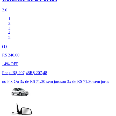
2.0
(1)
R$ 240,00
14% OFF
Preço R$ 207,48
R$
207
,
48
no Pix
Ou 3x de R$ 71,30 sem juros
ou
3
x de
R$ 71,30
sem juros