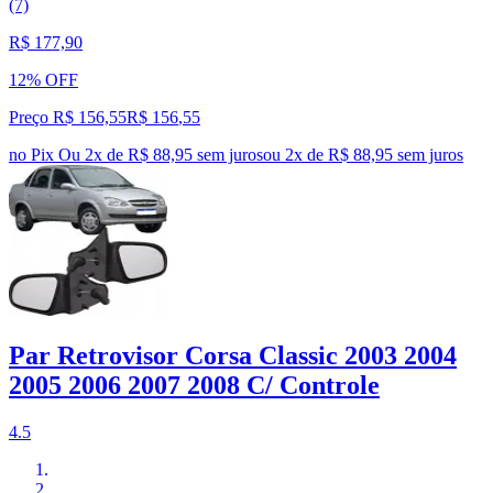
(7)
R$ 177,90
12% OFF
Preço R$ 156,55
R$
156
,
55
no Pix
Ou 2x de R$ 88,95 sem juros
ou
2
x de
R$ 88,95
sem juros
Par Retrovisor Corsa Classic 2003 2004
2005 2006 2007 2008 C/ Controle
4.5