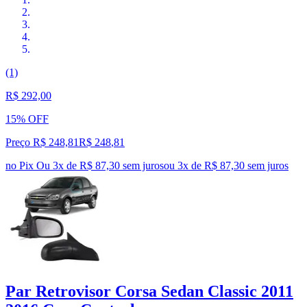
(1)
R$ 292,00
15% OFF
Preço R$ 248,81
R$
248
,
81
no Pix
Ou 3x de R$ 87,30 sem juros
ou
3
x de
R$ 87,30
sem juros
Par Retrovisor Corsa Sedan Classic 2011