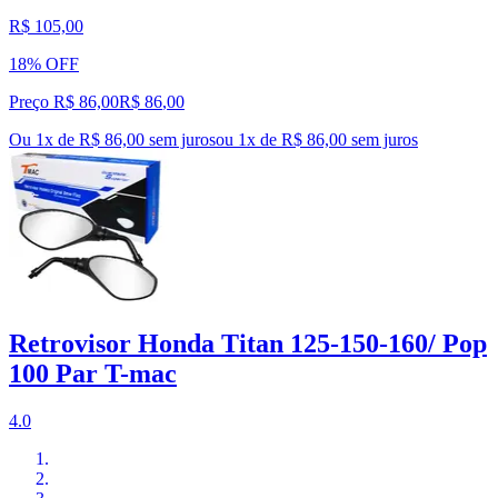
R$ 105,00
18% OFF
Preço R$ 86,00
R$
86
,
00
Ou 1x de R$ 86,00 sem juros
ou
1
x de
R$ 86,00
sem juros
Retrovisor Honda Titan 125-150-160/ Pop
100 Par T-mac
4.0