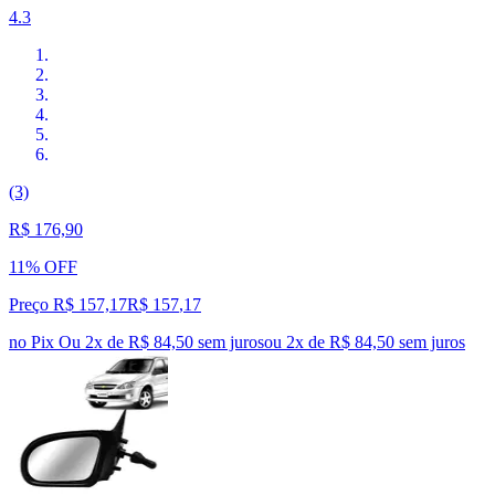
4.3
(3)
R$ 176,90
11% OFF
Preço R$ 157,17
R$
157
,
17
no Pix
Ou 2x de R$ 84,50 sem juros
ou
2
x de
R$ 84,50
sem juros