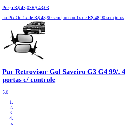
Preço R$ 43,03
R$
43
,
03
no Pix
Ou 1x de R$ 48,90 sem juros
ou
1
x de
R$ 48,90
sem juros
Par Retrovisor Gol Saveiro G3 G4 99/. 4
portas c/ controle
5.0