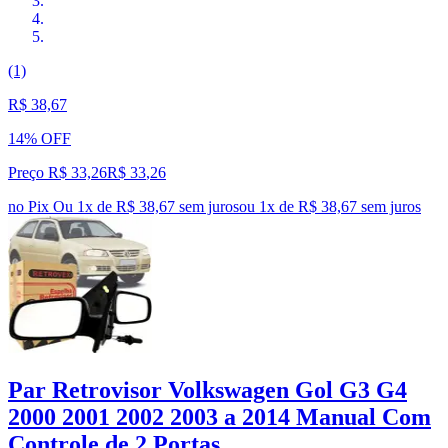
(1)
R$ 38,67
14% OFF
Preço R$ 33,26
R$
33
,
26
no Pix
Ou 1x de R$ 38,67 sem juros
ou
1
x de
R$ 38,67
sem juros
Par Retrovisor Volkswagen Gol G3 G4
2000 2001 2002 2003 a 2014 Manual Com
Controle de 2 Portas