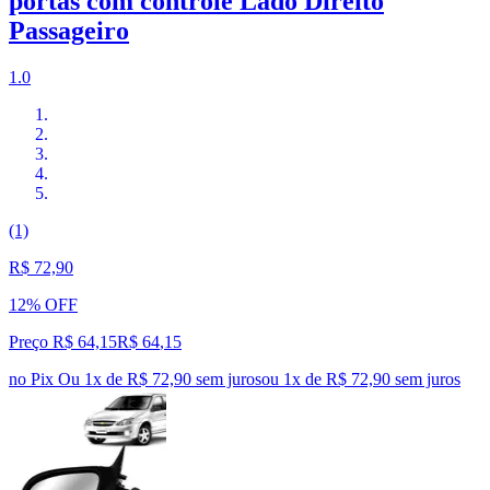
portas com controle Lado Direito
Passageiro
1.0
(1)
R$ 72,90
12% OFF
Preço R$ 64,15
R$
64
,
15
no Pix
Ou 1x de R$ 72,90 sem juros
ou
1
x de
R$ 72,90
sem juros