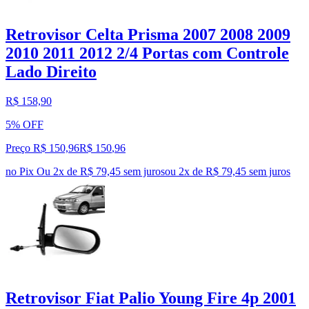
Retrovisor Celta Prisma 2007 2008 2009
2010 2011 2012 2/4 Portas com Controle
Lado Direito
R$ 158,90
5% OFF
Preço R$ 150,96
R$
150
,
96
no Pix
Ou 2x de R$ 79,45 sem juros
ou
2
x de
R$ 79,45
sem juros
Retrovisor Fiat Palio Young Fire 4p 2001