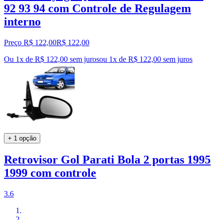
92 93 94 com Controle de Regulagem
interno
Preço R$ 122,00
R$
122
,
00
Ou 1x de R$ 122,00 sem juros
ou
1
x de
R$ 122,00
sem juros
+ 1 opção
Retrovisor Gol Parati Bola 2 portas 1995
1999 com controle
3.6