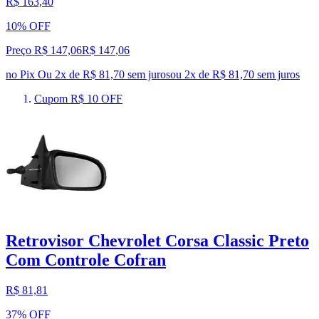
R$ 163,40
10% OFF
Preço R$ 147,06
R$
147
,
06
no Pix
Ou 2x de R$ 81,70 sem juros
ou
2
x de
R$ 81,70
sem juros
Cupom R$ 10 OFF
Retrovisor Chevrolet Corsa Classic Preto
Com Controle Cofran
R$ 81,81
37% OFF