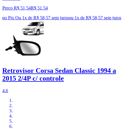
Preço R$ 51,54
R$
51
,
54
no Pix
Ou 1x de R$ 58,57 sem juros
ou
1
x de
R$ 58,57
sem juros
Retrovisor Corsa Sedan Classic 1994 a
2015 2/4P c/ controle
4.6