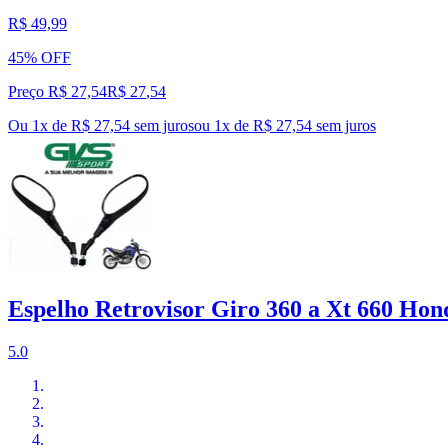
R$ 49,99
45% OFF
Preço R$ 27,54
R$
27
,
54
Ou 1x de R$ 27,54 sem juros
ou
1
x de
R$ 27,54
sem juros
Espelho Retrovisor Giro 360 a Xt 660 Ho
5.0