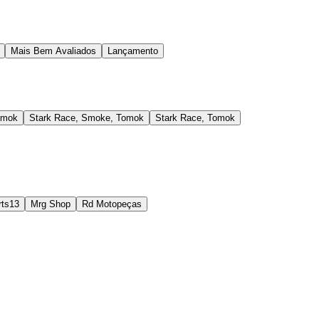
Mais Bem Avaliados
Lançamento
omok
Stark Race, Smoke, Tomok
Stark Race, Tomok
rts13
Mrg Shop
Rd Motopeças