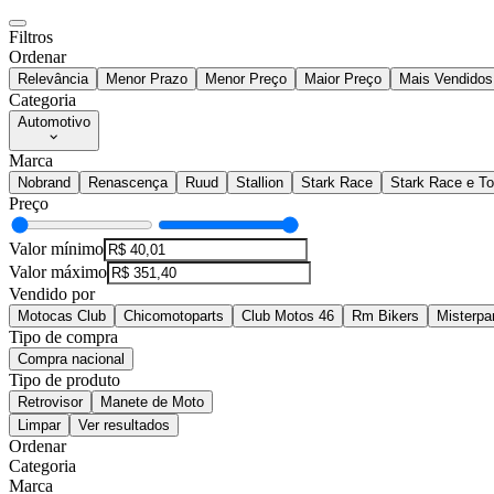
Filtros
Ordenar
Relevância
Menor Prazo
Menor Preço
Maior Preço
Mais Vendidos
Categoria
Automotivo
Marca
Nobrand
Renascença
Ruud
Stallion
Stark Race
Stark Race e T
Preço
Valor mínimo
Valor máximo
Vendido por
Motocas Club
Chicomotoparts
Club Motos 46
Rm Bikers
Misterpa
Tipo de compra
Compra nacional
Tipo de produto
Retrovisor
Manete de Moto
Limpar
Ver resultados
Ordenar
Categoria
Marca