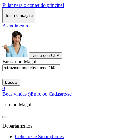
Pular para o conteudo principal
Tem no magalu
Atendimento
Digite seu CEP
Buscar no Magalu
Buscar
0
Boas vindas :)
Entre ou Cadastre-se
Tem no Magalu
Departamentos
Celulares e Smartphones