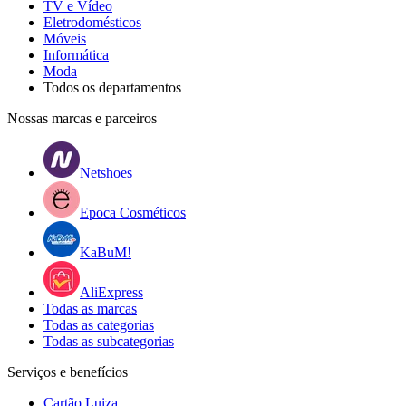
TV e Vídeo
Eletrodomésticos
Móveis
Informática
Moda
Todos os departamentos
Nossas marcas e parceiros
Netshoes
Epoca Cosméticos
KaBuM!
AliExpress
Todas as marcas
Todas as categorias
Todas as subcategorias
Serviços e benefícios
Cartão Luiza