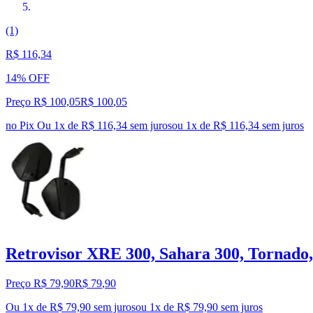
(1)
R$ 116,34
14% OFF
Preço R$ 100,05
R$
100
,
05
no Pix
Ou 1x de R$ 116,34 sem juros
ou
1
x de
R$ 116,34
sem juros
Retrovisor XRE 300, Sahara 300, Tornado
Preço R$ 79,90
R$
79
,
90
Ou 1x de R$ 79,90 sem juros
ou
1
x de
R$ 79,90
sem juros