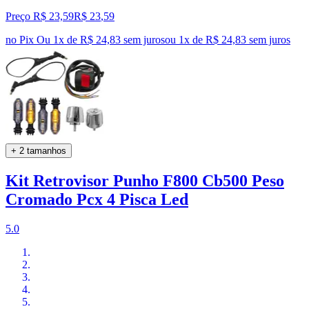
Preço R$ 23,59
R$
23
,
59
no Pix
Ou 1x de R$ 24,83 sem juros
ou
1
x de
R$ 24,83
sem juros
+ 2 tamanhos
Kit Retrovisor Punho F800 Cb500 Peso
Cromado Pcx 4 Pisca Led
5.0