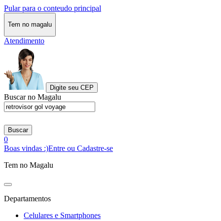
Pular para o conteudo principal
Tem no magalu
Atendimento
Digite seu CEP
Buscar no Magalu
Buscar
0
Boas vindas :)
Entre ou Cadastre-se
Tem no Magalu
Departamentos
Celulares e Smartphones