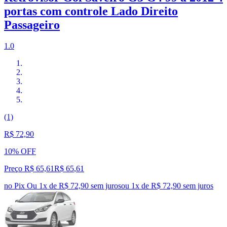
portas com controle Lado Direito
Passageiro
1.0
(1)
R$ 72,90
10% OFF
Preço R$ 65,61
R$
65
,
61
no Pix
Ou 1x de R$ 72,90 sem juros
ou
1
x de
R$ 72,90
sem juros