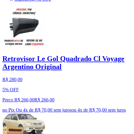
Retrovisor Le Gol Quadrado Cl Voyage
Argentino Original
R$ 280,00
5% OFF
Preço R$ 266,00
R$
266
,
00
no Pix
Ou 4x de R$ 70,00 sem juros
ou
4
x de
R$ 70,00
sem juros