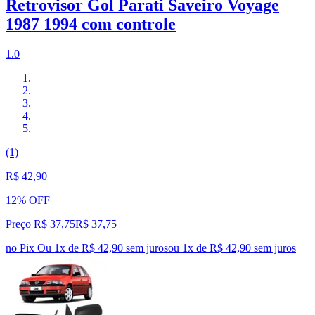
Retrovisor Gol Parati Saveiro Voyage
1987 1994 com controle
1.0
(1)
R$ 42,90
12% OFF
Preço R$ 37,75
R$
37
,
75
no Pix
Ou 1x de R$ 42,90 sem juros
ou
1
x de
R$ 42,90
sem juros