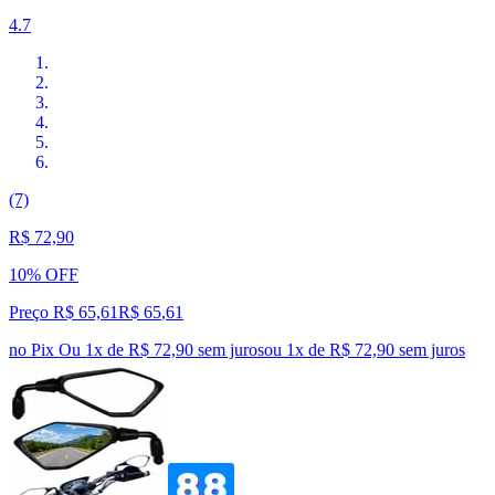
4.7
(7)
R$ 72,90
10% OFF
Preço R$ 65,61
R$
65
,
61
no Pix
Ou 1x de R$ 72,90 sem juros
ou
1
x de
R$ 72,90
sem juros