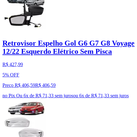
Retrovisor Espelho Gol G6 G7 G8 Voyage
12/22 Esquerdo Elétrico Sem Pisca
R$ 427,99
5% OFF
Preço R$ 406,59
R$
406
,
59
no Pix
Ou 6x de R$ 71,33 sem juros
ou
6
x de
R$ 71,33
sem juros