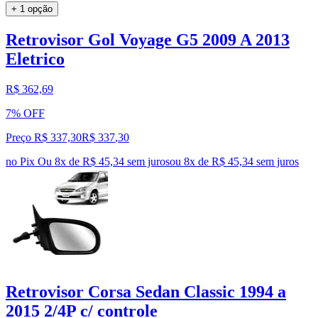
+ 1 opção
Retrovisor Gol Voyage G5 2009 A 2013
Eletrico
R$ 362,69
7% OFF
Preço R$ 337,30
R$
337
,
30
no Pix
Ou 8x de R$ 45,34 sem juros
ou
8
x de
R$ 45,34
sem juros
Retrovisor Corsa Sedan Classic 1994 a
2015 2/4P c/ controle