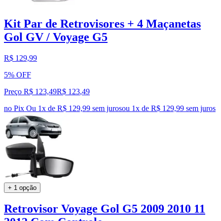
Kit Par de Retrovisores + 4 Maçanetas
Gol GV / Voyage G5
R$ 129,99
5% OFF
Preço R$ 123,49
R$
123
,
49
no Pix
Ou 1x de R$ 129,99 sem juros
ou
1
x de
R$ 129,99
sem juros
+ 1 opção
Retrovisor Voyage Gol G5 2009 2010 11