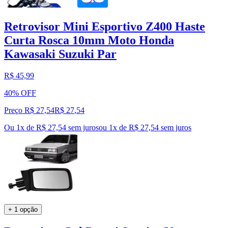
Retrovisor Mini Esportivo Z400 Haste
Curta Rosca 10mm Moto Honda
Kawasaki Suzuki Par
R$ 45,99
40% OFF
Preço R$ 27,54
R$
27
,
54
Ou 1x de R$ 27,54 sem juros
ou
1
x de
R$ 27,54
sem juros
+ 1 opção