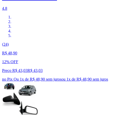
4.8
(24)
R$ 48,90
12% OFF
Preço R$ 43,03
R$
43
,
03
no Pix
Ou 1x de R$ 48,90 sem juros
ou
1
x de
R$ 48,90
sem juros