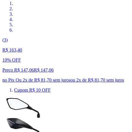
(3)
R$ 163,40
10% OFF
Preço R$ 147,06
R$
147
,
06
no Pix
Ou 2x de R$ 81,70 sem juros
ou
2
x de
R$ 81,70
sem juros
Cupom R$ 10 OFF