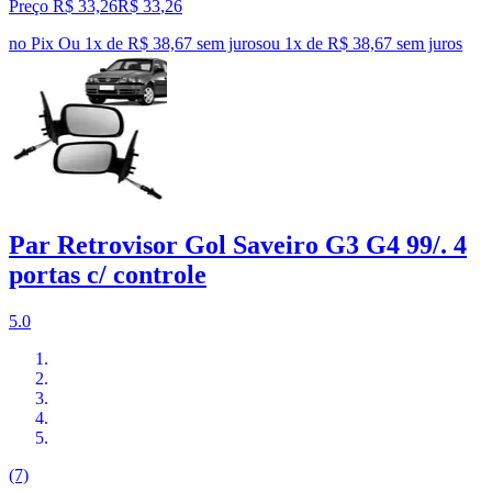
Preço R$ 33,26
R$
33
,
26
no Pix
Ou 1x de R$ 38,67 sem juros
ou
1
x de
R$ 38,67
sem juros
Par Retrovisor Gol Saveiro G3 G4 99/. 4
portas c/ controle
5.0
(7)