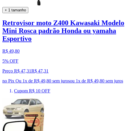
+ 1 tamanho
Retrovisor moto Z400 Kawasaki Modelo
Mini Rosca padrão Honda ou yamaha
Esportivo
R$ 49,80
5% OFF
Preço R$ 47,31
R$
47
,
31
no Pix
Ou 1x de R$ 49,80 sem juros
ou
1
x de
R$ 49,80
sem juros
Cupom R$ 10 OFF