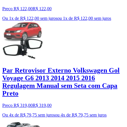
Preço R$ 122,00
R$
122
,
00
Ou 1x de R$ 122,00 sem juros
ou
1
x de
R$ 122,00
sem juros
Par Retrovisor Externo Volkswagen Gol
Voyage G6 2013 2014 2015 2016
Regulagem Manual sem Seta com Capa
Preto
Preço R$ 319,00
R$
319
,
00
Ou 4x de R$ 79,75 sem juros
ou
4
x de
R$ 79,75
sem juros