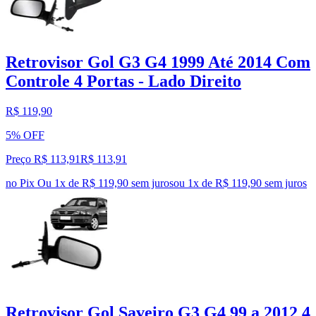
Retrovisor Gol G3 G4 1999 Até 2014 Com
Controle 4 Portas - Lado Direito
R$ 119,90
5% OFF
Preço R$ 113,91
R$
113
,
91
no Pix
Ou 1x de R$ 119,90 sem juros
ou
1
x de
R$ 119,90
sem juros
Retrovisor Gol Saveiro G3 G4 99 a 2012 4