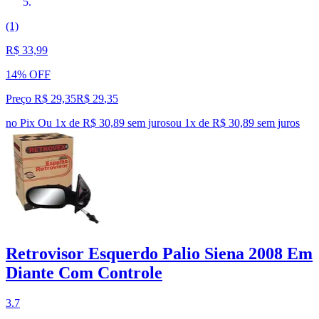
(1)
R$ 33,99
14% OFF
Preço R$ 29,35
R$
29
,
35
no Pix
Ou 1x de R$ 30,89 sem juros
ou
1
x de
R$ 30,89
sem juros
Retrovisor Esquerdo Palio Siena 2008 Em
Diante Com Controle
3.7