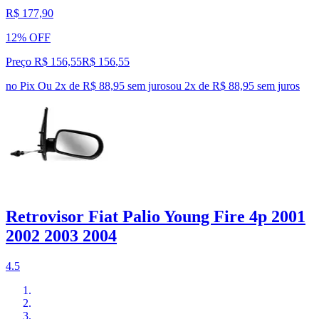
R$ 177,90
12% OFF
Preço R$ 156,55
R$
156
,
55
no Pix
Ou 2x de R$ 88,95 sem juros
ou
2
x de
R$ 88,95
sem juros
Retrovisor Fiat Palio Young Fire 4p 2001
2002 2003 2004
4.5