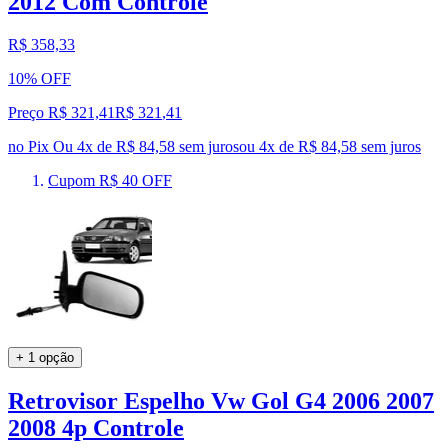
2012 Com Controle
R$ 358,33
10% OFF
Preço R$ 321,41
R$
321
,
41
no Pix
Ou 4x de R$ 84,58 sem juros
ou
4
x de
R$ 84,58
sem juros
Cupom R$ 40 OFF
+ 1 opção
Retrovisor Espelho Vw Gol G4 2006 2007
2008 4p Controle