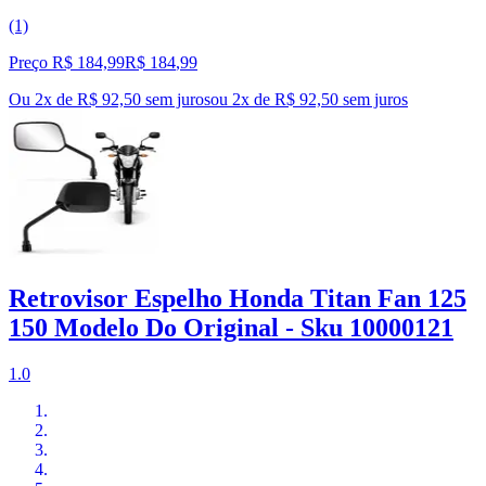
(1)
Preço R$ 184,99
R$
184
,
99
Ou 2x de R$ 92,50 sem juros
ou
2
x de
R$ 92,50
sem juros
Retrovisor Espelho Honda Titan Fan 125
150 Modelo Do Original - Sku 10000121
1.0