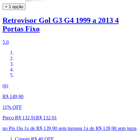
+ 1 opção
Retrovisor Gol G3 G4 1999 a 2013 4
Portas Fixo
5.0
(6)
R$ 149,90
11% OFF
Preço R$ 132,91
R$
132
,
91
no Pix
Ou 1x de R$ 139,90 sem juros
ou
1
x de
R$ 139,90
sem juros
Cupom R$ 40 OFF