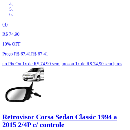
(4)
R$ 74,90
10% OFF
Preço R$ 67,41
R$
67
,
41
no Pix
Ou 1x de R$ 74,90 sem juros
ou
1
x de
R$ 74,90
sem juros
Retrovisor Corsa Sedan Classic 1994 a
2015 2/4P c/ controle