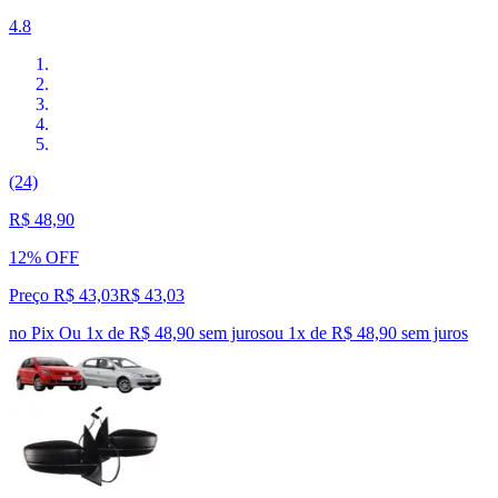
4.8
(24)
R$ 48,90
12% OFF
Preço R$ 43,03
R$
43
,
03
no Pix
Ou 1x de R$ 48,90 sem juros
ou
1
x de
R$ 48,90
sem juros