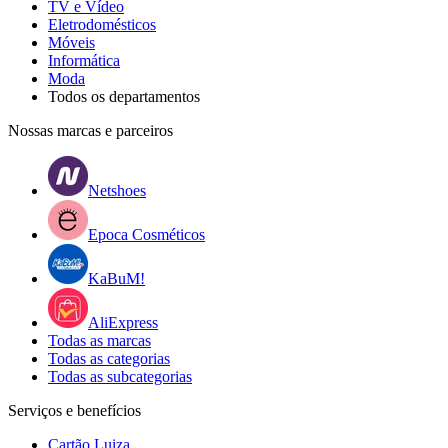
TV e Vídeo
Eletrodomésticos
Móveis
Informática
Moda
Todos os departamentos
Nossas marcas e parceiros
Netshoes
Epoca Cosméticos
KaBuM!
AliExpress
Todas as marcas
Todas as categorias
Todas as subcategorias
Serviços e benefícios
Cartão Luiza