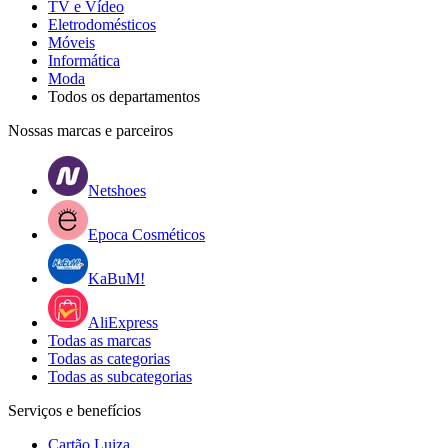
TV e Vídeo
Eletrodomésticos
Móveis
Informática
Moda
Todos os departamentos
Nossas marcas e parceiros
Netshoes
Epoca Cosméticos
KaBuM!
AliExpress
Todas as marcas
Todas as categorias
Todas as subcategorias
Serviços e benefícios
Cartão Luiza