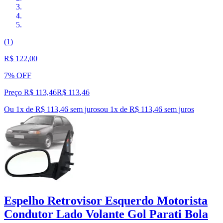
(1)
R$ 122,00
7% OFF
Preço R$ 113,46
R$
113
,
46
Ou 1x de R$ 113,46 sem juros
ou
1
x de
R$ 113,46
sem juros
Espelho Retrovisor Esquerdo Motorista
Condutor Lado Volante Gol Parati Bola