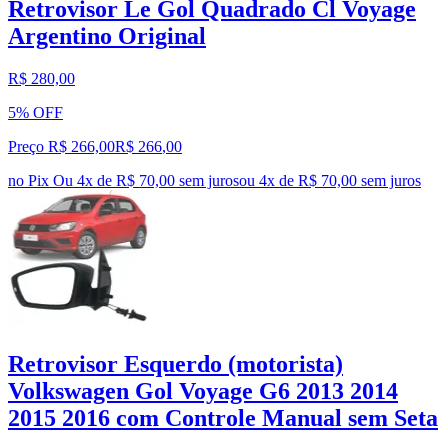
Retrovisor Le Gol Quadrado Cl Voyage
Argentino Original
R$ 280,00
5% OFF
Preço R$ 266,00
R$
266
,
00
no Pix
Ou 4x de R$ 70,00 sem juros
ou
4
x de
R$ 70,00
sem juros
Retrovisor Esquerdo (motorista)
Volkswagen Gol Voyage G6 2013 2014
2015 2016 com Controle Manual sem Seta