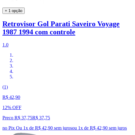
+ 1 opção
Retrovisor Gol Parati Saveiro Voyage
1987 1994 com controle
1.0
(1)
R$ 42,90
12% OFF
Preço R$ 37,75
R$
37
,
75
no Pix
Ou 1x de R$ 42,90 sem juros
ou
1
x de
R$ 42,90
sem juros