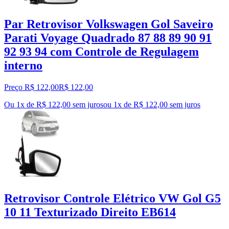
Par Retrovisor Volkswagen Gol Saveiro
Parati Voyage Quadrado 87 88 89 90 91
92 93 94 com Controle de Regulagem
interno
Preço R$ 122,00
R$
122
,
00
Ou 1x de R$ 122,00 sem juros
ou
1
x de
R$ 122,00
sem juros
Retrovisor Controle Elétrico VW Gol G5
10 11 Texturizado Direito EB614