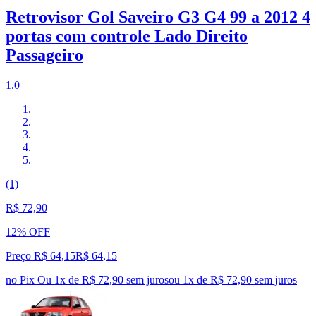
Retrovisor Gol Saveiro G3 G4 99 a 2012 4
portas com controle Lado Direito
Passageiro
1.0
(1)
R$ 72,90
12% OFF
Preço R$ 64,15
R$
64
,
15
no Pix
Ou 1x de R$ 72,90 sem juros
ou
1
x de
R$ 72,90
sem juros