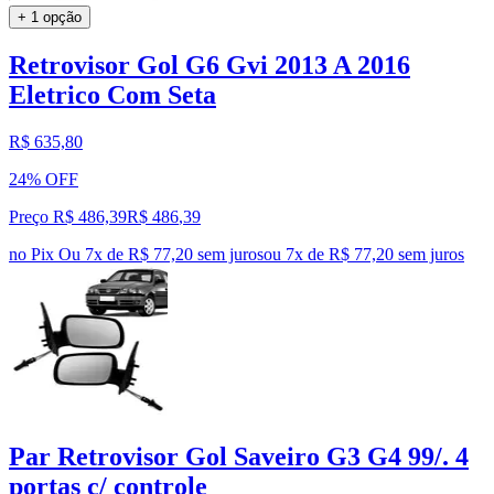
+ 1 opção
Retrovisor Gol G6 Gvi 2013 A 2016
Eletrico Com Seta
R$ 635,80
24% OFF
Preço R$ 486,39
R$
486
,
39
no Pix
Ou 7x de R$ 77,20 sem juros
ou
7
x de
R$ 77,20
sem juros
Par Retrovisor Gol Saveiro G3 G4 99/. 4
portas c/ controle