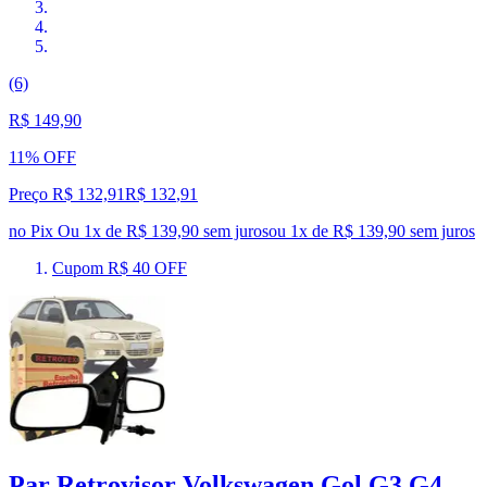
(6)
R$ 149,90
11% OFF
Preço R$ 132,91
R$
132
,
91
no Pix
Ou 1x de R$ 139,90 sem juros
ou
1
x de
R$ 139,90
sem juros
Cupom R$ 40 OFF
Par Retrovisor Volkswagen Gol G3 G4