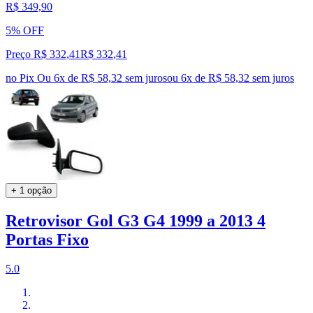
R$ 349,90
5% OFF
Preço R$ 332,41
R$
332
,
41
no Pix
Ou 6x de R$ 58,32 sem juros
ou
6
x de
R$ 58,32
sem juros
+ 1 opção
Retrovisor Gol G3 G4 1999 a 2013 4
Portas Fixo
5.0