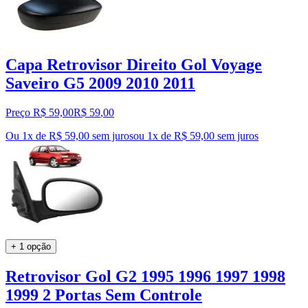
Capa Retrovisor Direito Gol Voyage
Saveiro G5 2009 2010 2011
Preço R$ 59,00
R$
59
,
00
Ou 1x de R$ 59,00 sem juros
ou
1
x de
R$ 59,00
sem juros
+ 1 opção
Retrovisor Gol G2 1995 1996 1997 1998
1999 2 Portas Sem Controle