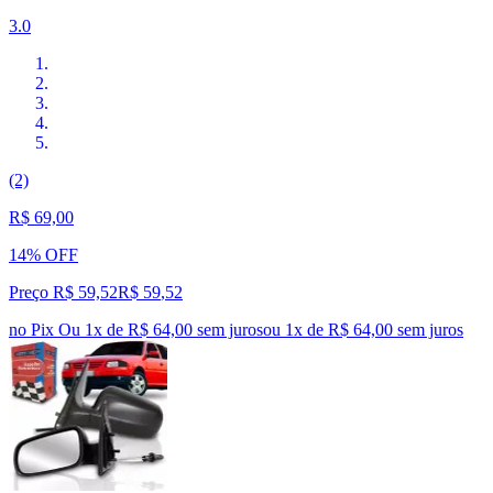
3.0
(2)
R$ 69,00
14% OFF
Preço R$ 59,52
R$
59
,
52
no Pix
Ou 1x de R$ 64,00 sem juros
ou
1
x de
R$ 64,00
sem juros