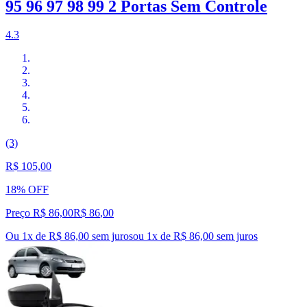
95 96 97 98 99 2 Portas Sem Controle
4.3
(3)
R$ 105,00
18% OFF
Preço R$ 86,00
R$
86
,
00
Ou 1x de R$ 86,00 sem juros
ou
1
x de
R$ 86,00
sem juros