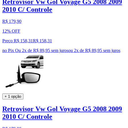
Retrovisor Vw Gol Voyage G5 2008 2009
2010 C/ Controle
R$ 179,90
12% OFF
Preço R$ 158,31
R$
158
,
31
no Pix
Ou 2x de R$ 89,95 sem juros
ou
2
x de
R$ 89,95
sem juros
+ 1 opção
Retrovisor Vw Gol Voyage G5 2008 2009
2010 C/ Controle