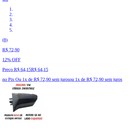
(8)
R$ 72,90
12% OFF
Preço R$ 64,15
R$
64
,
15
no Pix
Ou 1x de R$ 72,90 sem juros
ou
1
x de
R$ 72,90
sem juros