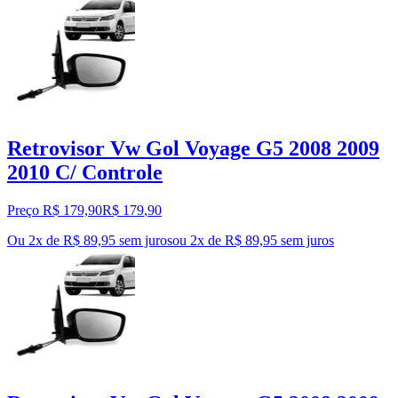
Retrovisor Vw Gol Voyage G5 2008 2009
2010 C/ Controle
Preço R$ 179,90
R$
179
,
90
Ou 2x de R$ 89,95 sem juros
ou
2
x de
R$ 89,95
sem juros