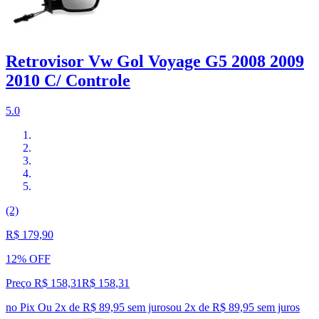
Retrovisor Vw Gol Voyage G5 2008 2009
2010 C/ Controle
5.0
(2)
R$ 179,90
12% OFF
Preço R$ 158,31
R$
158
,
31
no Pix
Ou 2x de R$ 89,95 sem juros
ou
2
x de
R$ 89,95
sem juros