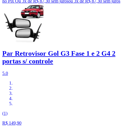
no Pix
Ou 3x de R$ 87,30 sem juros
ou
3
x de
R$ 87,30
sem juros
Par Retrovisor Gol G3 Fase 1 e 2 G4 2
portas s/ controle
5.0
(1)
R$ 149,90