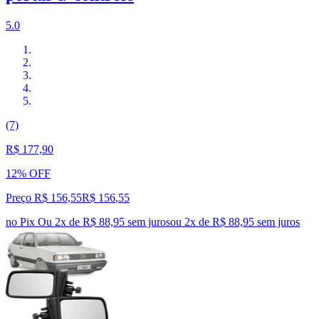
5.0
(7)
R$ 177,90
12% OFF
Preço R$ 156,55
R$
156
,
55
no Pix
Ou 2x de R$ 88,95 sem juros
ou
2
x de
R$ 88,95
sem juros