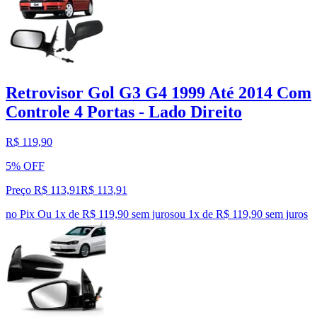
Retrovisor Gol G3 G4 1999 Até 2014 Com
Controle 4 Portas - Lado Direito
R$ 119,90
5% OFF
Preço R$ 113,91
R$
113
,
91
no Pix
Ou 1x de R$ 119,90 sem juros
ou
1
x de
R$ 119,90
sem juros