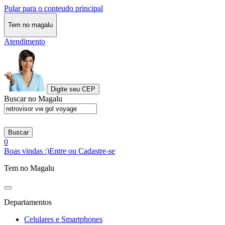
Pular para o conteudo principal
Tem no magalu
Atendimento
Digite seu CEP
Buscar no Magalu
Buscar
0
Boas vindas :)
Entre ou Cadastre-se
Tem no Magalu
Departamentos
Celulares e Smartphones