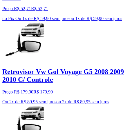
Preço R$ 52,71
R$
52
,
71
no Pix
Ou 1x de R$ 59,90 sem juros
ou
1
x de
R$ 59,90
sem juros
Retrovisor Vw Gol Voyage G5 2008 2009
2010 C/ Controle
Preço R$ 179,90
R$
179
,
90
Ou 2x de R$ 89,95 sem juros
ou
2
x de
R$ 89,95
sem juros