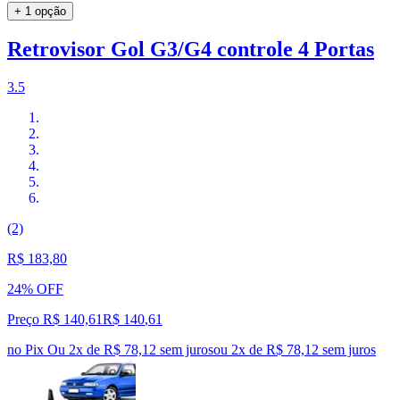
+ 1 opção
Retrovisor Gol G3/G4 controle 4 Portas
3.5
(2)
R$ 183,80
24% OFF
Preço R$ 140,61
R$
140
,
61
no Pix
Ou 2x de R$ 78,12 sem juros
ou
2
x de
R$ 78,12
sem juros