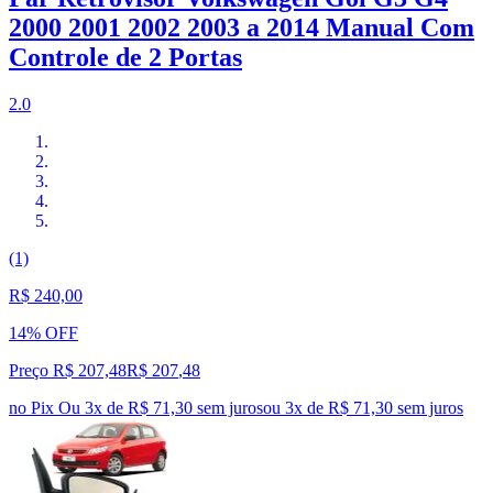
2000 2001 2002 2003 a 2014 Manual Com
Controle de 2 Portas
2.0
(1)
R$ 240,00
14% OFF
Preço R$ 207,48
R$
207
,
48
no Pix
Ou 3x de R$ 71,30 sem juros
ou
3
x de
R$ 71,30
sem juros