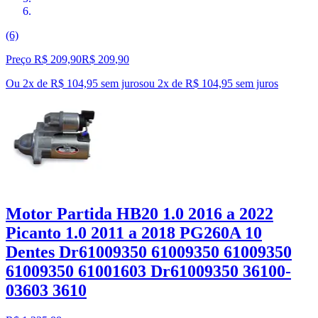
(6)
Preço R$ 209,90
R$
209
,
90
Ou 2x de R$ 104,95 sem juros
ou
2
x de
R$ 104,95
sem juros
Motor Partida HB20 1.0 2016 a 2022
Picanto 1.0 2011 a 2018 PG260A 10
Dentes Dr61009350 61009350 61009350
61009350 61001603 Dr61009350 36100-
03603 3610