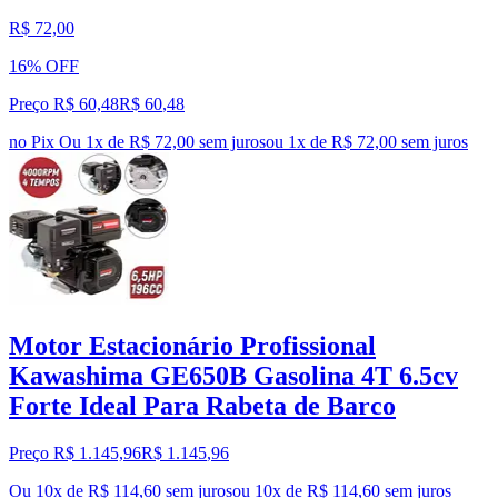
R$ 72,00
16% OFF
Preço R$ 60,48
R$
60
,
48
no Pix
Ou 1x de R$ 72,00 sem juros
ou
1
x de
R$ 72,00
sem juros
Motor Estacionário Profissional
Kawashima GE650B Gasolina 4T 6.5cv
Forte Ideal Para Rabeta de Barco
Preço R$ 1.145,96
R$
1.145
,
96
Ou 10x de R$ 114,60 sem juros
ou
10
x de
R$ 114,60
sem juros