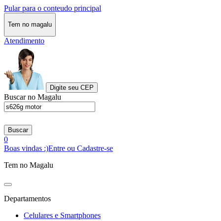
Pular para o conteudo principal
Tem no magalu
Atendimento
Digite seu CEP
Buscar no Magalu
Buscar
0
Boas vindas :)
Entre ou Cadastre-se
Tem no Magalu
Departamentos
Celulares e Smartphones