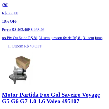
(30)
R$ 565,00
18% OFF
Preço R$ 463,46
R$
463
,
46
no Pix
Ou 6x de R$ 81,31 sem juros
ou
6
x de
R$ 81,31
sem juros
Cupom R$ 40 OFF
Motor Partida Fox Gol Saveiro Voyage
G5 G6 G7 1.0 1.6 Valeo 495107