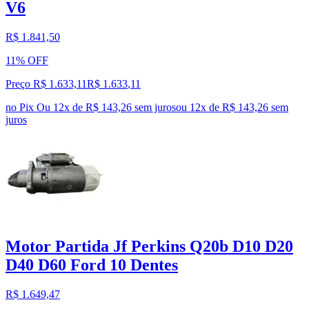
V6
R$ 1.841,50
11% OFF
Preço R$ 1.633,11
R$
1.633
,
11
no Pix
Ou 12x de R$ 143,26 sem juros
ou
12
x de
R$ 143,26
sem
juros
Motor Partida Jf Perkins Q20b D10 D20
D40 D60 Ford 10 Dentes
R$ 1.649,47