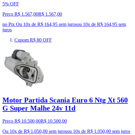
5% OFF
Preço R$ 1.567,00
R$
1.567
,
00
no Pix
Ou 10x de R$ 164,95 sem juros
ou
10
x de
R$ 164,95
sem
juros
Cupom R$ 80 OFF
Motor Partida Scania Euro 6 Ntg Xt 560
G Super Malhe 24v 11d
Preço R$ 10.500,00
R$
10.500
,
00
Ou 10x de R$ 1.050,00 sem juros
ou
10
x de
R$ 1.050,00
sem juros