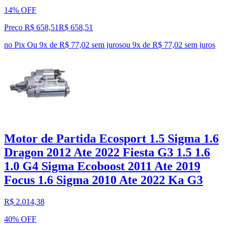
14% OFF
Preço R$ 658,51
R$
658
,
51
no Pix
Ou 9x de R$ 77,02 sem juros
ou
9
x de
R$ 77,02
sem juros
Motor de Partida Ecosport 1.5 Sigma 1.6
Dragon 2012 Ate 2022 Fiesta G3 1.5 1.6
1.0 G4 Sigma Ecoboost 2011 Ate 2019
Focus 1.6 Sigma 2010 Ate 2022 Ka G3
R$ 2.014,38
40% OFF