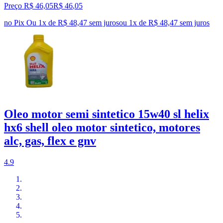
Preço R$ 46,05
R$
46
,
05
no Pix
Ou 1x de R$ 48,47 sem juros
ou
1
x de
R$ 48,47
sem juros
Oleo motor semi sintetico 15w40 sl helix
hx6 shell oleo motor sintetico, motores
alc, gas, flex e gnv
4.9