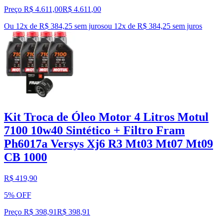
Preço R$ 4.611,00
R$
4.611
,
00
Ou 12x de R$ 384,25 sem juros
ou
12
x de
R$ 384,25
sem juros
Kit Troca de Óleo Motor 4 Litros Motul
7100 10w40 Sintético + Filtro Fram
Ph6017a Versys Xj6 R3 Mt03 Mt07 Mt09
CB 1000
R$ 419,90
5% OFF
Preço R$ 398,91
R$
398
,
91