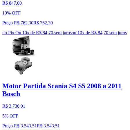
R$ 847,00
10% OFF
Preço R$ 762,30
R$
762
,
30
no Pix
Ou 10x de R$ 84,70 sem juros
ou
10
x de
R$ 84,70
sem juros
Motor Partida Scania S4 S5 2008 a 2011
Bosch
R$ 3.730,01
5% OFF
Preço R$ 3.543,51
R$
3.543
,
51