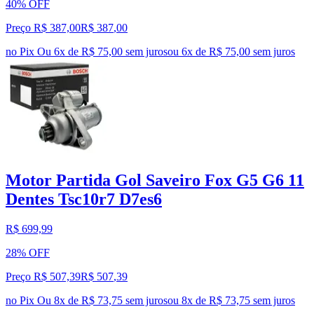
40% OFF
Preço R$ 387,00
R$
387
,
00
no Pix
Ou 6x de R$ 75,00 sem juros
ou
6
x de
R$ 75,00
sem juros
Motor Partida Gol Saveiro Fox G5 G6 11
Dentes Tsc10r7 D7es6
R$ 699,99
28% OFF
Preço R$ 507,39
R$
507
,
39
no Pix
Ou 8x de R$ 73,75 sem juros
ou
8
x de
R$ 73,75
sem juros