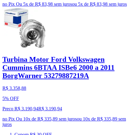
no Pix
Ou 5x de R$ 83,98 sem juros
ou
5
x de
R$ 83,98
sem juros
Turbina Motor Ford Volkswagen
Cummins 6BTAA ISBe6 2000 a 2011
BorgWarner 53279887219A
R$ 3.358,88
5% OFF
Preço R$ 3.190,94
R$
3.190
,
94
no Pix
Ou 10x de R$ 335,89 sem juros
ou
10
x de
R$ 335,89
sem
juros
Cupom R$ 30 OFF