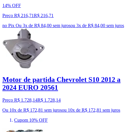
14% OFF
Preço R$ 216,71
R$
216
,
71
no Pix
Ou 3x de R$ 84,00 sem juros
ou
3
x de
R$ 84,00
sem juros
Motor de partida Chevrolet S10 2012 a
2024 EURO 20561
Preço R$ 1.728,14
R$
1.728
,
14
Ou 10x de R$ 172,81 sem juros
ou
10
x de
R$ 172,81
sem juros
Cupom 10% OFF