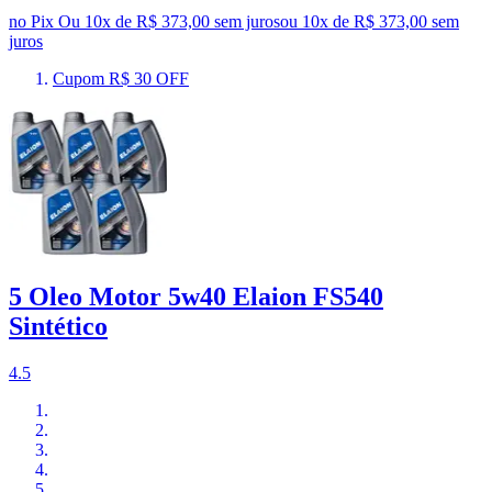
no Pix
Ou 10x de R$ 373,00 sem juros
ou
10
x de
R$ 373,00
sem
juros
Cupom R$ 30 OFF
5 Oleo Motor 5w40 Elaion FS540
Sintético
4.5