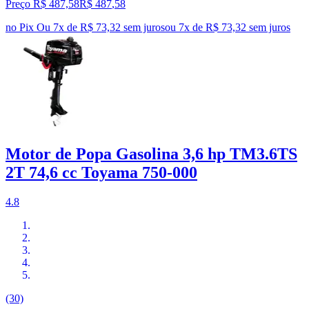
Preço R$ 487,58
R$
487
,
58
no Pix
Ou 7x de R$ 73,32 sem juros
ou
7
x de
R$ 73,32
sem juros
Motor de Popa Gasolina 3,6 hp TM3.6TS
2T 74,6 cc Toyama 750-000
4.8
(30)