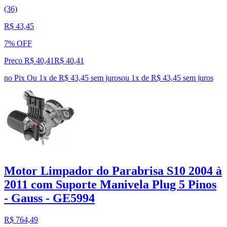
(36)
R$ 43,45
7% OFF
Preço R$ 40,41
R$
40
,
41
no Pix
Ou 1x de R$ 43,45 sem juros
ou
1
x de
R$ 43,45
sem juros
Motor Limpador do Parabrisa S10 2004 à
2011 com Suporte Manivela Plug 5 Pinos
- Gauss - GE5994
R$ 764,49