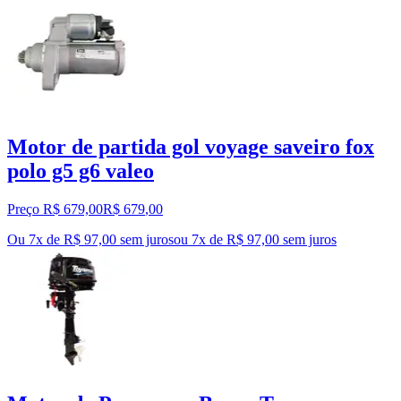
Motor de partida gol voyage saveiro fox
polo g5 g6 valeo
Preço R$ 679,00
R$
679
,
00
Ou 7x de R$ 97,00 sem juros
ou
7
x de
R$ 97,00
sem juros