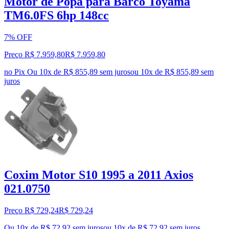
Motor de Popa para Barco Toyama
TM6.0FS 6hp 148cc
7% OFF
Preço R$ 7.959,80
R$
7.959
,
80
no Pix
Ou 10x de R$ 855,89 sem juros
ou
10
x de
R$ 855,89
sem
juros
Coxim Motor S10 1995 a 2011 Axios
021.0750
Preço R$ 729,24
R$
729
,
24
Ou 10x de R$ 72,92 sem juros
ou
10
x de
R$ 72,92
sem juros