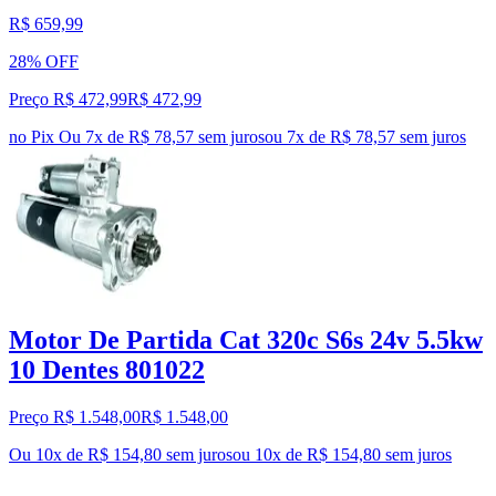
R$ 659,99
28% OFF
Preço R$ 472,99
R$
472
,
99
no Pix
Ou 7x de R$ 78,57 sem juros
ou
7
x de
R$ 78,57
sem juros
Motor De Partida Cat 320c S6s 24v 5.5kw
10 Dentes 801022
Preço R$ 1.548,00
R$
1.548
,
00
Ou 10x de R$ 154,80 sem juros
ou
10
x de
R$ 154,80
sem juros