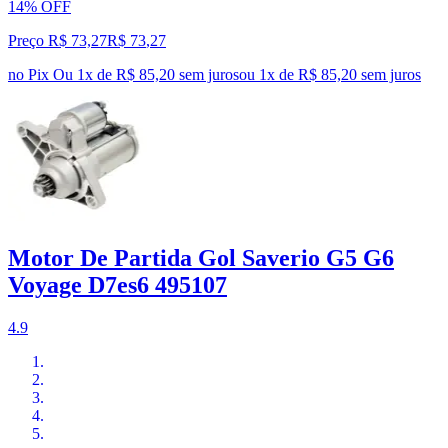
14% OFF
Preço R$ 73,27
R$
73
,
27
no Pix
Ou 1x de R$ 85,20 sem juros
ou
1
x de
R$ 85,20
sem juros
Motor De Partida Gol Saverio G5 G6
Voyage D7es6 495107
4.9