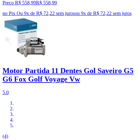
Preço R$ 558,99
R$
558
,
99
no Pix
Ou 9x de R$ 72,22 sem juros
ou
9
x de
R$ 72,22
sem juros
Motor Partida 11 Dentes Gol Saveiro G5
G6 Fox Golf Voyage Vw
5.0
(4)