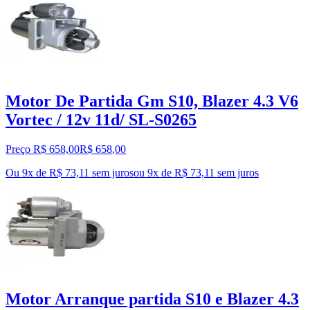
Motor De Partida Gm S10, Blazer 4.3 V6
Vortec / 12v 11d/ SL-S0265
Preço R$ 658,00
R$
658
,
00
Ou 9x de R$ 73,11 sem juros
ou
9
x de
R$ 73,11
sem juros
Motor Arranque partida S10 e Blazer 4.3