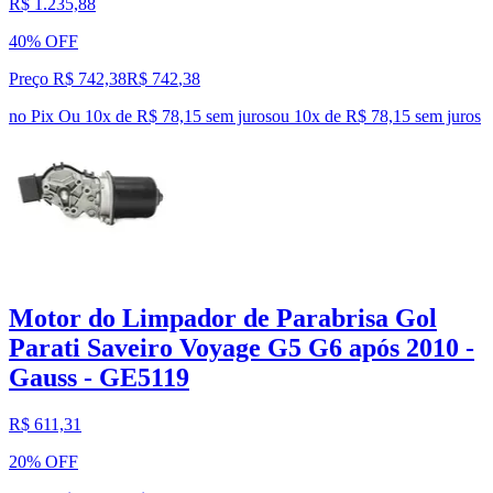
R$ 1.235,88
40% OFF
Preço R$ 742,38
R$
742
,
38
no Pix
Ou 10x de R$ 78,15 sem juros
ou
10
x de
R$ 78,15
sem juros
Motor do Limpador de Parabrisa Gol
Parati Saveiro Voyage G5 G6 após 2010 -
Gauss - GE5119
R$ 611,31
20% OFF