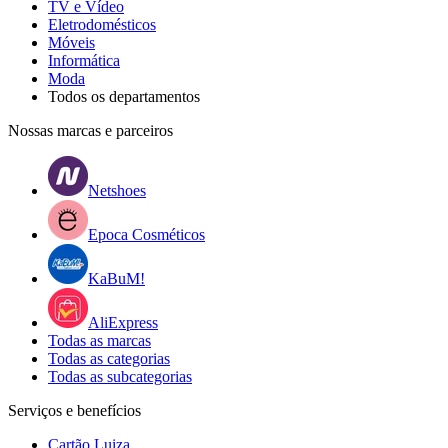
TV e Vídeo
Eletrodomésticos
Móveis
Informática
Moda
Todos os departamentos
Nossas marcas e parceiros
Netshoes
Epoca Cosméticos
KaBuM!
AliExpress
Todas as marcas
Todas as categorias
Todas as subcategorias
Serviços e benefícios
Cartão Luiza