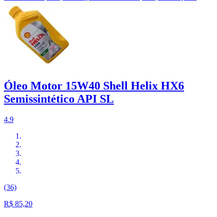
Óleo Motor 15W40 Shell Helix HX6
Semissintético API SL
4.9
(36)
R$ 85,20