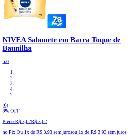
NIVEA Sabonete em Barra Toque de
Baunilha
5.0
(6)
8% OFF
Preço R$ 3,62
R$
3
,
62
no Pix
Ou 1x de R$ 3,93 sem juros
ou
1
x de
R$ 3,93
sem juros