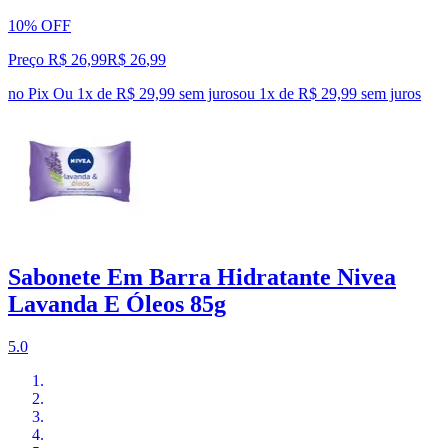
10% OFF
Preço R$ 26,99
R$
26
,
99
no Pix
Ou 1x de R$ 29,99 sem juros
ou
1
x de
R$ 29,99
sem juros
Sabonete Em Barra Hidratante Nivea
Lavanda E Óleos 85g
5.0