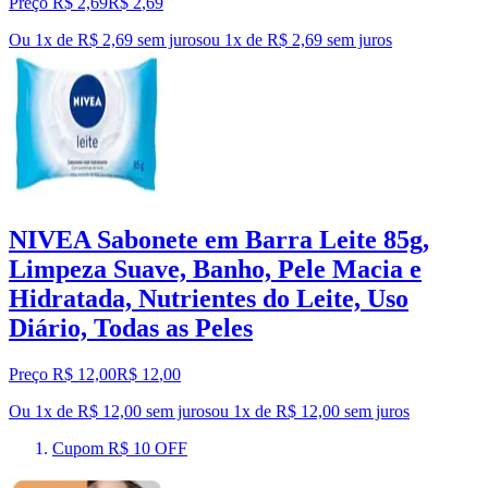
Preço R$ 2,69
R$
2
,
69
Ou 1x de R$ 2,69 sem juros
ou
1
x de
R$ 2,69
sem juros
NIVEA Sabonete em Barra Leite 85g,
Limpeza Suave, Banho, Pele Macia e
Hidratada, Nutrientes do Leite, Uso
Diário, Todas as Peles
Preço R$ 12,00
R$
12
,
00
Ou 1x de R$ 12,00 sem juros
ou
1
x de
R$ 12,00
sem juros
Cupom R$ 10 OFF