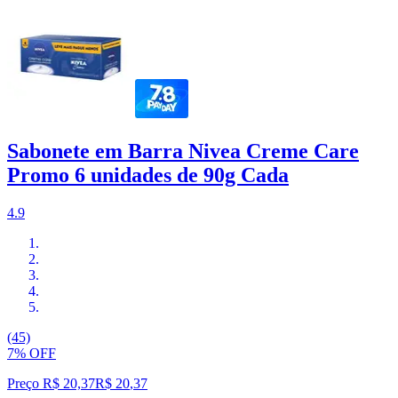
Sabonete em Barra Nivea Creme Care
Promo 6 unidades de 90g Cada
4.9
(45)
7% OFF
Preço R$ 20,37
R$
20
,
37