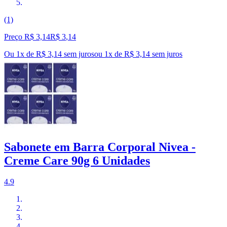
(1)
Preço R$ 3,14
R$
3
,
14
Ou 1x de R$ 3,14 sem juros
ou
1
x de
R$ 3,14
sem juros
Sabonete em Barra Corporal Nivea -
Creme Care 90g 6 Unidades
4.9