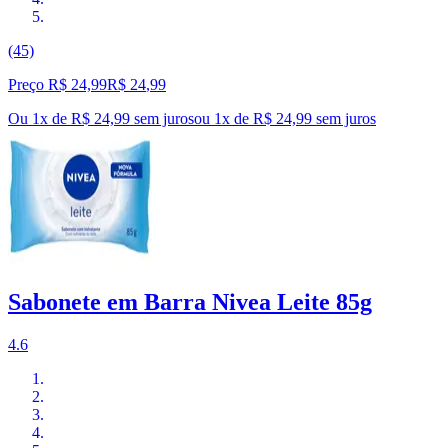
(45)
Preço R$ 24,99
R$
24
,
99
Ou 1x de R$ 24,99 sem juros
ou
1
x de
R$ 24,99
sem juros
Sabonete em Barra Nivea Leite 85g
4.6