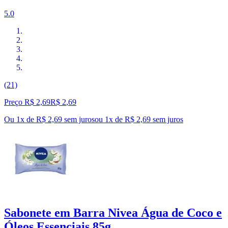
5.0
(21)
Preço R$ 2,69
R$
2
,
69
Ou 1x de R$ 2,69 sem juros
ou
1
x de
R$ 2,69
sem juros
Sabonete em Barra Nivea Água de Coco e
Óleos Essenciais 85g