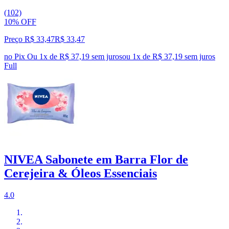
(102)
10% OFF
Preço R$ 33,47
R$
33
,
47
no Pix
Ou 1x de R$ 37,19 sem juros
ou
1
x de
R$ 37,19
sem juros
Full
NIVEA Sabonete em Barra Flor de
Cerejeira & Óleos Essenciais
4.0