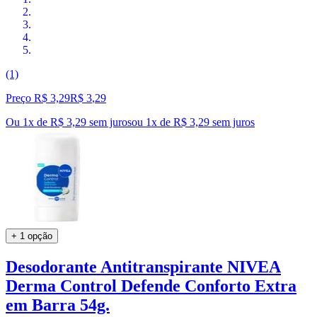
(1)
Preço R$ 3,29
R$
3
,
29
Ou 1x de R$ 3,29 sem juros
ou
1
x de
R$ 3,29
sem juros
+ 1 opção
Desodorante Antitranspirante NIVEA
Derma Control Defende Conforto Extra
em Barra 54g.