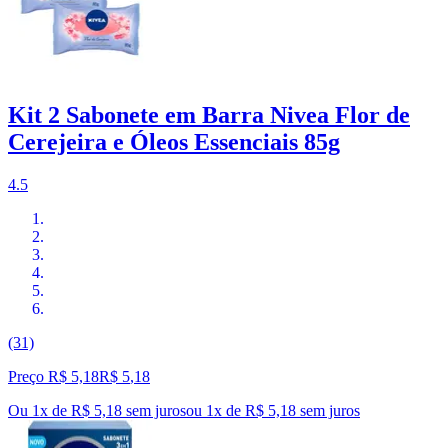
Kit 2 Sabonete em Barra Nivea Flor de
Cerejeira e Óleos Essenciais 85g
4.5
(31)
Preço R$ 5,18
R$
5
,
18
Ou 1x de R$ 5,18 sem juros
ou
1
x de
R$ 5,18
sem juros