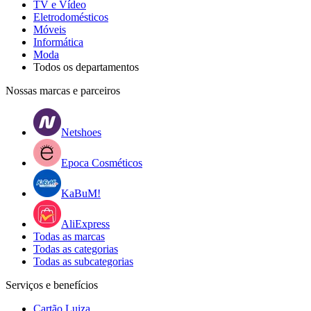
TV e Vídeo
Eletrodomésticos
Móveis
Informática
Moda
Todos os departamentos
Nossas marcas e parceiros
Netshoes
Epoca Cosméticos
KaBuM!
AliExpress
Todas as marcas
Todas as categorias
Todas as subcategorias
Serviços e benefícios
Cartão Luiza