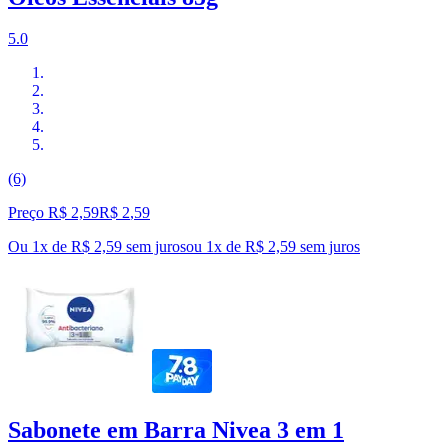
5.0
(6)
Preço R$ 2,59
R$
2
,
59
Ou 1x de R$ 2,59 sem juros
ou
1
x de
R$ 2,59
sem juros
Sabonete em Barra Nivea 3 em 1