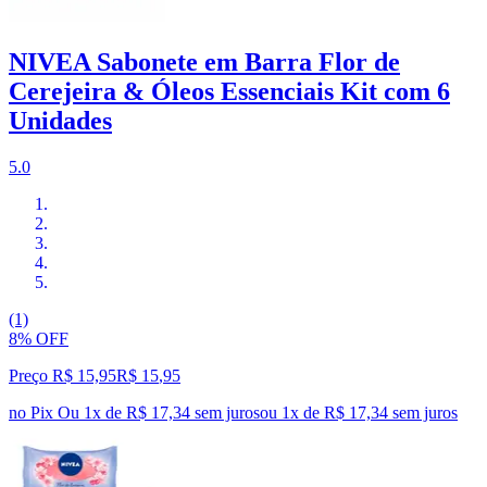
NIVEA Sabonete em Barra Flor de
Cerejeira & Óleos Essenciais Kit com 6
Unidades
5.0
(1)
8% OFF
Preço R$ 15,95
R$
15
,
95
no Pix
Ou 1x de R$ 17,34 sem juros
ou
1
x de
R$ 17,34
sem juros