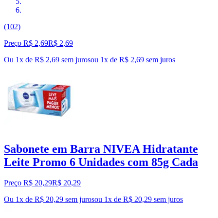
(102)
Preço R$ 2,69
R$
2
,
69
Ou 1x de R$ 2,69 sem juros
ou
1
x de
R$ 2,69
sem juros
Sabonete em Barra NIVEA Hidratante
Leite Promo 6 Unidades com 85g Cada
Preço R$ 20,29
R$
20
,
29
Ou 1x de R$ 20,29 sem juros
ou
1
x de
R$ 20,29
sem juros