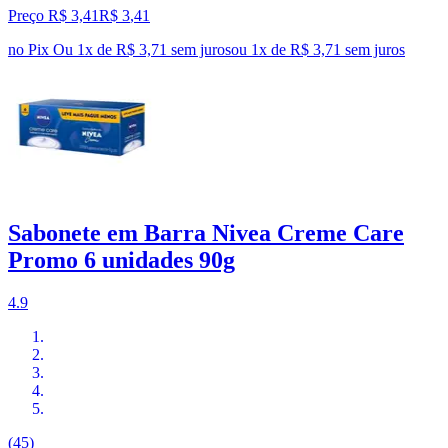
Preço R$ 3,41
R$
3
,
41
no Pix
Ou 1x de R$ 3,71 sem juros
ou
1
x de
R$ 3,71
sem juros
Sabonete em Barra Nivea Creme Care
Promo 6 unidades 90g
4.9
(45)