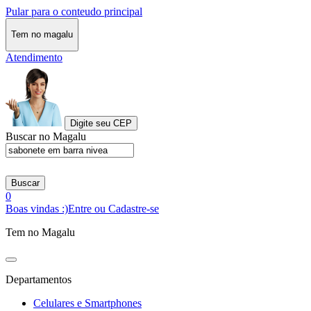
Pular para o conteudo principal
Tem no magalu
Atendimento
Digite seu CEP
Buscar no Magalu
Buscar
0
Boas vindas :)
Entre ou Cadastre-se
Tem no Magalu
Departamentos
Celulares e Smartphones