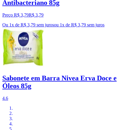
Antibacteriano 85g
Preço R$ 3,79
R$
3
,
79
Ou 1x de R$ 3,79 sem juros
ou
1
x de
R$ 3,79
sem juros
Sabonete em Barra Nivea Erva Doce e
Óleos 85g
4.6