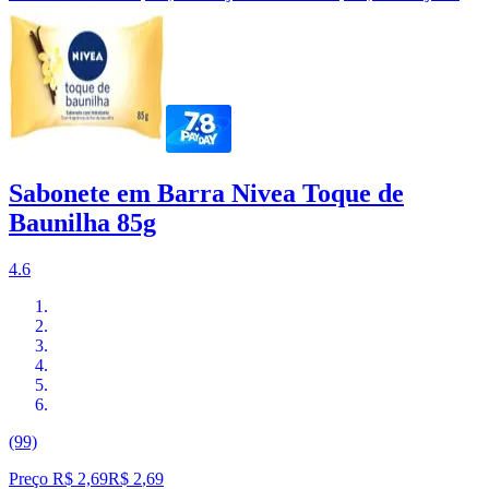
Sabonete em Barra Nivea Toque de
Baunilha 85g
4.6
(99)
Preço R$ 2,69
R$
2
,
69