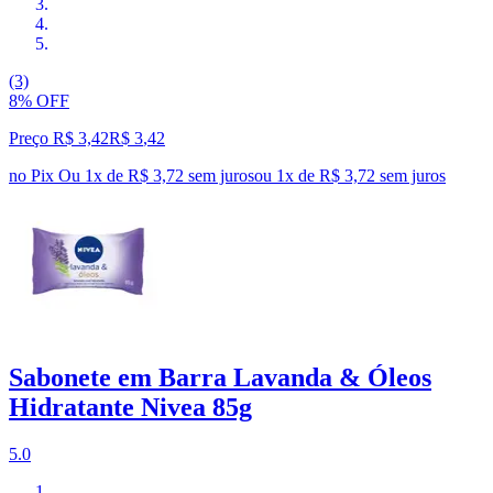
(3)
8% OFF
Preço R$ 3,42
R$
3
,
42
no Pix
Ou 1x de R$ 3,72 sem juros
ou
1
x de
R$ 3,72
sem juros
Sabonete em Barra Lavanda & Óleos
Hidratante Nivea 85g
5.0