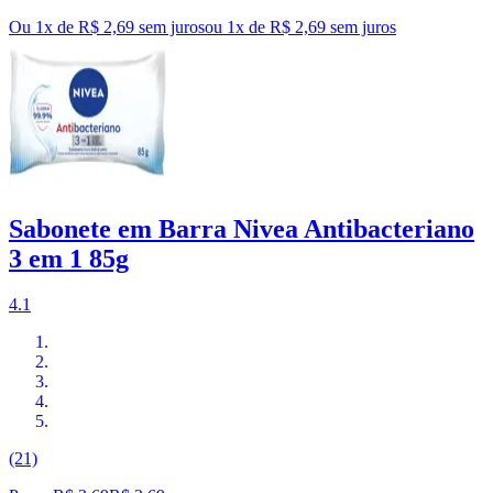
Ou 1x de R$ 2,69 sem juros
ou
1
x de
R$ 2,69
sem juros
Sabonete em Barra Nivea Antibacteriano
3 em 1 85g
4.1
(21)