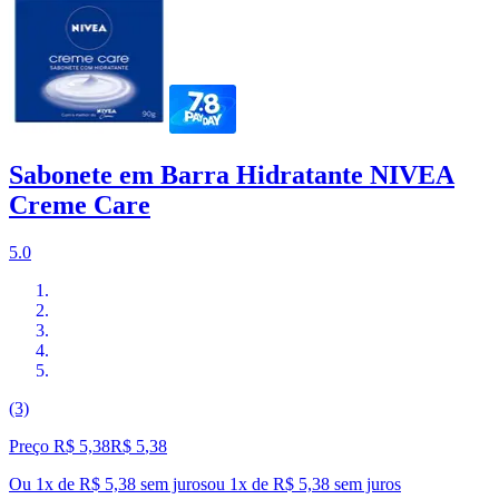
Sabonete em Barra Hidratante NIVEA
Creme Care
5.0
(3)
Preço R$ 5,38
R$
5
,
38
Ou 1x de R$ 5,38 sem juros
ou
1
x de
R$ 5,38
sem juros