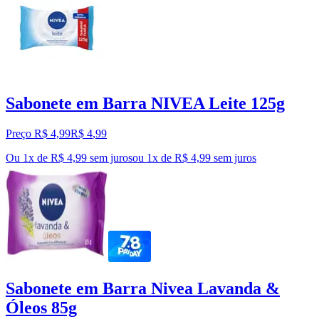
Sabonete em Barra NIVEA Leite 125g
Preço R$ 4,99
R$
4
,
99
Ou 1x de R$ 4,99 sem juros
ou
1
x de
R$ 4,99
sem juros
Sabonete em Barra Nivea Lavanda &
Óleos 85g