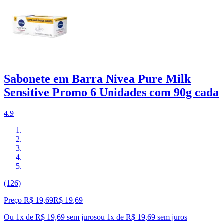
Sabonete em Barra Nivea Pure Milk
Sensitive Promo 6 Unidades com 90g cada
4.9
(126)
Preço R$ 19,69
R$
19
,
69
Ou 1x de R$ 19,69 sem juros
ou
1
x de
R$ 19,69
sem juros