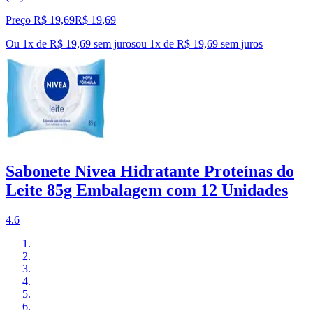
Preço R$ 19,69
R$
19
,
69
Ou 1x de R$ 19,69 sem juros
ou
1
x de
R$ 19,69
sem juros
Sabonete Nivea Hidratante Proteínas do
Leite 85g Embalagem com 12 Unidades
4.6