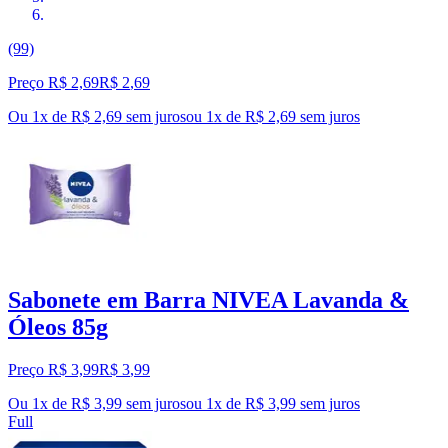
(99)
Preço R$ 2,69
R$
2
,
69
Ou 1x de R$ 2,69 sem juros
ou
1
x de
R$ 2,69
sem juros
Sabonete em Barra NIVEA Lavanda &
Óleos 85g
Preço R$ 3,99
R$
3
,
99
Ou 1x de R$ 3,99 sem juros
ou
1
x de
R$ 3,99
sem juros
Full