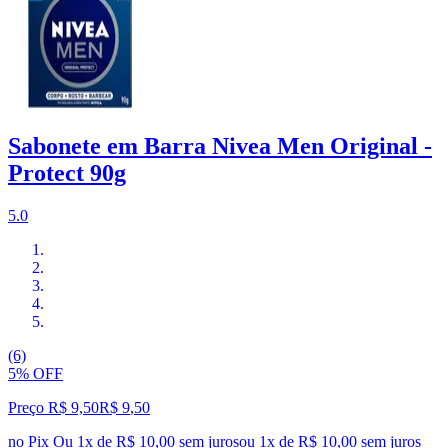
Sabonete em Barra Nivea Men Original -
Protect 90g
5.0
(6)
5% OFF
Preço R$ 9,50
R$
9
,
50
no Pix
Ou 1x de R$ 10,00 sem juros
ou
1
x de
R$ 10,00
sem juros