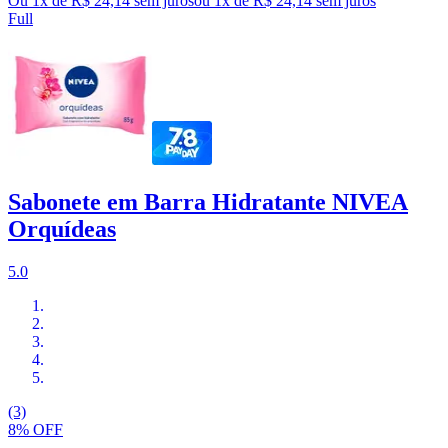
Ou 1x de R$ 24,14 sem juros
ou
1
x de
R$ 24,14
sem juros
Full
Sabonete em Barra Hidratante NIVEA
Orquídeas
5.0
(3)
8% OFF