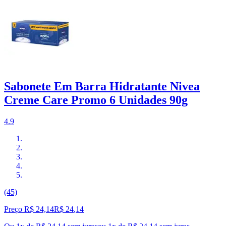
Sabonete Em Barra Hidratante Nivea
Creme Care Promo 6 Unidades 90g
4.9
(45)
Preço R$ 24,14
R$
24
,
14