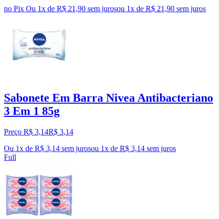
no Pix
Ou 1x de R$ 21,90 sem juros
ou
1
x de
R$ 21,90
sem juros
Sabonete Em Barra Nivea Antibacteriano
3 Em 1 85g
Preço R$ 3,14
R$
3
,
14
Ou 1x de R$ 3,14 sem juros
ou
1
x de
R$ 3,14
sem juros
Full