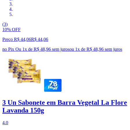
(3)
10% OFF
Preço R$ 44,06
R$
44
,
06
no Pix
Ou 1x de R$ 48,96 sem juros
ou
1
x de
R$ 48,96
sem juros
3 Un Sabonete em Barra Vegetal La Flore
Lavanda 150g
4.0