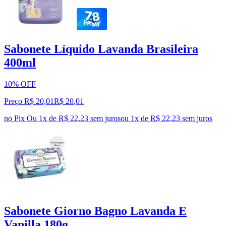
Sabonete Líquido Lavanda Brasileira
400ml
10% OFF
Preço R$ 20,01
R$
20
,
01
no Pix
Ou 1x de R$ 22,23 sem juros
ou
1
x de
R$ 22,23
sem juros
Sabonete Giorno Bagno Lavanda E
Vanilla 180g