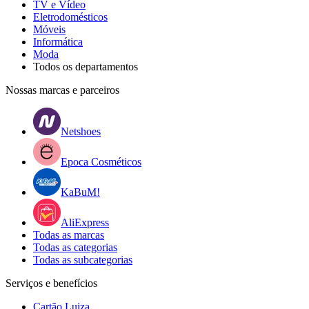
TV e Vídeo
Eletrodomésticos
Móveis
Informática
Moda
Todos os departamentos
Nossas marcas e parceiros
Netshoes
Epoca Cosméticos
KaBuM!
AliExpress
Todas as marcas
Todas as categorias
Todas as subcategorias
Serviços e benefícios
Cartão Luiza