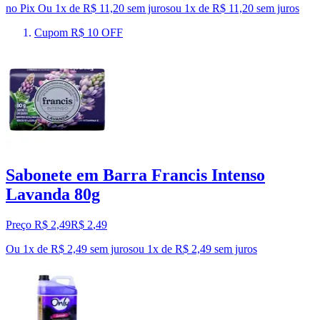
no Pix
Ou 1x de R$ 11,20 sem juros
ou
1
x de
R$ 11,20
sem juros
Cupom R$ 10 OFF
Sabonete em Barra Francis Intenso
Lavanda 80g
Preço R$ 2,49
R$
2
,
49
Ou 1x de R$ 2,49 sem juros
ou
1
x de
R$ 2,49
sem juros