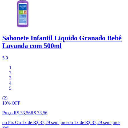
Sabonete Infantil Líquido Granado Bebê
Lavanda com 500ml
5.0
(2)
10% OFF
Preço R$ 33,56
R$
33
,
56
no Pix
Ou 1x de R$ 37,29 sem juros
ou
1
x de
R$ 37,29
sem juros
Full