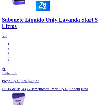
Sabonete Liquido Only Lavanda Start 5
Litros
5.0
(9)
15% OFF
Preço R$ 43,27
R$
43
,
27
Ou 1x de R$ 43,27 sem juros
ou
1
x de
R$ 43,27
sem juros