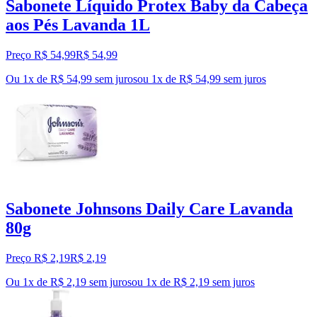
Sabonete Líquido Protex Baby da Cabeça
aos Pés Lavanda 1L
Preço R$ 54,99
R$
54
,
99
Ou 1x de R$ 54,99 sem juros
ou
1
x de
R$ 54,99
sem juros
Sabonete Johnsons Daily Care Lavanda
80g
Preço R$ 2,19
R$
2
,
19
Ou 1x de R$ 2,19 sem juros
ou
1
x de
R$ 2,19
sem juros