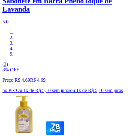
Sabonete em Barra PheboToque de
Lavanda
5.0
(3)
8% OFF
Preço R$ 4,69
R$
4
,
69
no Pix
Ou 1x de R$ 5,10 sem juros
ou
1
x de
R$ 5,10
sem juros