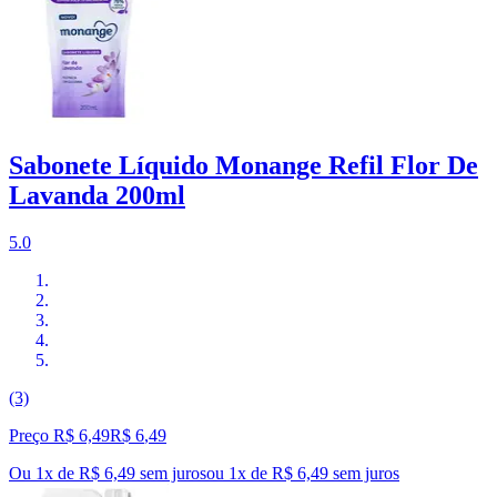
Sabonete Líquido Monange Refil Flor De
Lavanda 200ml
5.0
(3)
Preço R$ 6,49
R$
6
,
49
Ou 1x de R$ 6,49 sem juros
ou
1
x de
R$ 6,49
sem juros