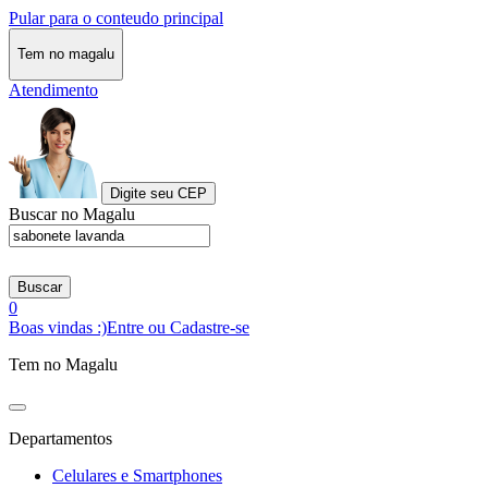
Pular para o conteudo principal
Tem no magalu
Atendimento
Digite seu CEP
Buscar no Magalu
Buscar
0
Boas vindas :)
Entre ou Cadastre-se
Tem no Magalu
Departamentos
Celulares e Smartphones