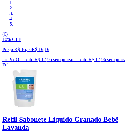
(6)
10% OFF
Preço R$ 16,16
R$
16
,
16
no Pix
Ou 1x de R$ 17,96 sem juros
ou
1
x de
R$ 17,96
sem juros
Full
Refil Sabonete Líquido Granado Bebê
Lavanda