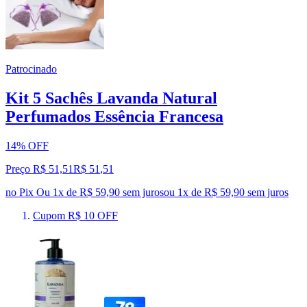
Patrocinado
Kit 5 Sachês Lavanda Natural
Perfumados Essência Francesa
14% OFF
Preço R$ 51,51
R$
51
,
51
no Pix
Ou 1x de R$ 59,90 sem juros
ou
1
x de
R$ 59,90
sem juros
Cupom R$ 10 OFF