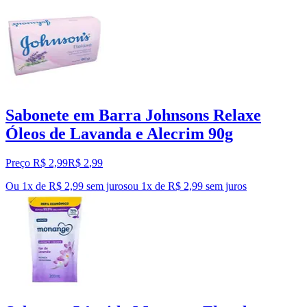
Sabonete em Barra Johnsons Relaxe
Óleos de Lavanda e Alecrim 90g
Preço R$ 2,99
R$
2
,
99
Ou 1x de R$ 2,99 sem juros
ou
1
x de
R$ 2,99
sem juros