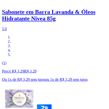
Sabonete em Barra Lavanda & Óleos
Hidratante Nivea 85g
5.0
(1)
Preço R$ 3,29
R$
3
,
29
Ou 1x de R$ 3,29 sem juros
ou
1
x de
R$ 3,29
sem juros