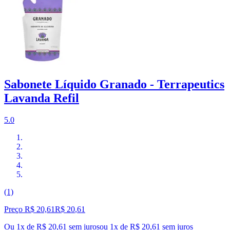
Sabonete Líquido Granado - Terrapeutics
Lavanda Refil
5.0
(1)
Preço R$ 20,61
R$
20
,
61
Ou 1x de R$ 20,61 sem juros
ou
1
x de
R$ 20,61
sem juros