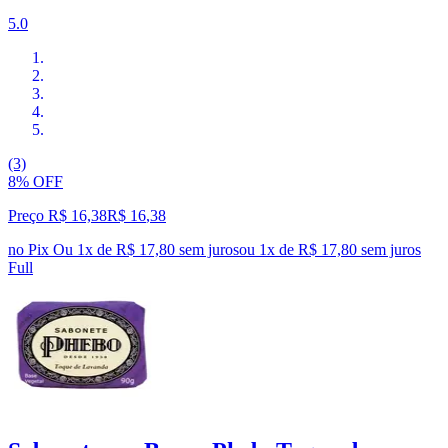
5.0
(3)
8% OFF
Preço R$ 16,38
R$
16
,
38
no Pix
Ou 1x de R$ 17,80 sem juros
ou
1
x de
R$ 17,80
sem juros
Full