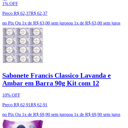
1% OFF
Preço R$ 62,37
R$
62
,
37
no Pix
Ou 1x de R$ 63,00 sem juros
ou
1
x de
R$ 63,00
sem juros
Sabonete Francis Classico Lavanda e
Ambar em Barra 90g Kit com 12
10% OFF
Preço R$ 62,91
R$
62
,
91
no Pix
Ou 1x de R$ 69,90 sem juros
ou
1
x de
R$ 69,90
sem juros