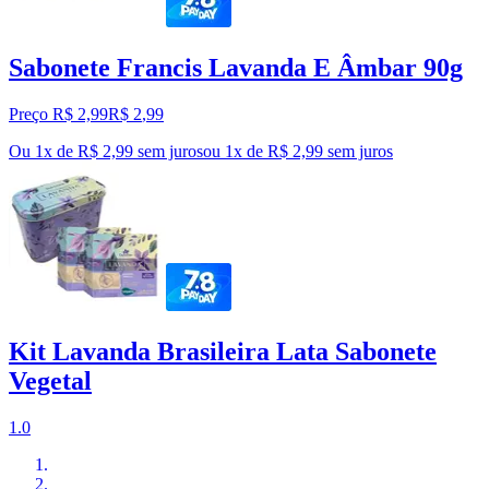
Sabonete Francis Lavanda E Âmbar 90g
Preço R$ 2,99
R$
2
,
99
Ou 1x de R$ 2,99 sem juros
ou
1
x de
R$ 2,99
sem juros
Kit Lavanda Brasileira Lata Sabonete
Vegetal
1.0