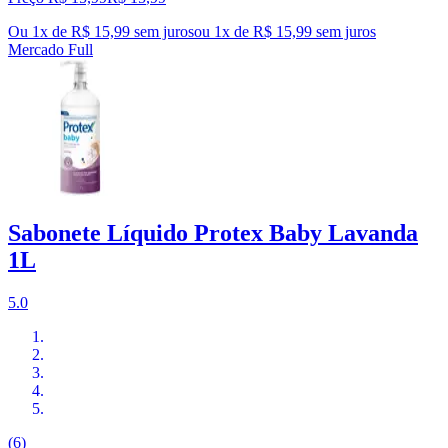
Ou 1x de R$ 15,99 sem juros
ou
1
x de
R$ 15,99
sem juros
Mercado Full
Sabonete Líquido Protex Baby Lavanda
1L
5.0
(6)