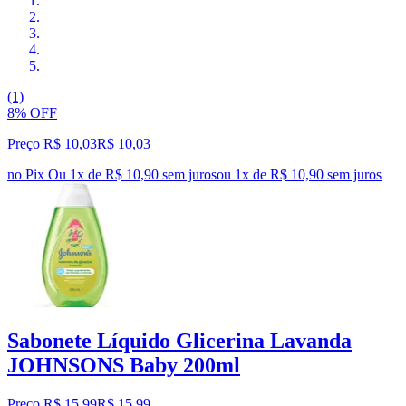
(1)
8% OFF
Preço R$ 10,03
R$
10
,
03
no Pix
Ou 1x de R$ 10,90 sem juros
ou
1
x de
R$ 10,90
sem juros
Sabonete Líquido Glicerina Lavanda
JOHNSONS Baby 200ml
Preço R$ 15,99
R$
15
,
99