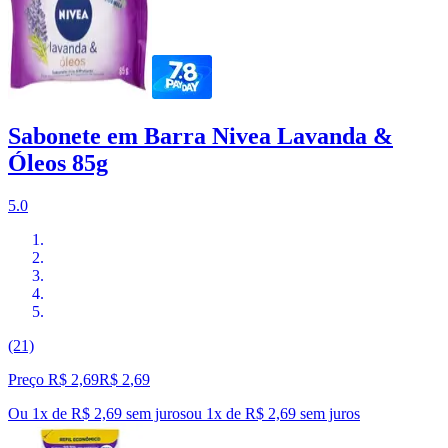
Sabonete em Barra Nivea Lavanda &
Óleos 85g
5.0
(21)
Preço R$ 2,69
R$
2
,
69
Ou 1x de R$ 2,69 sem juros
ou
1
x de
R$ 2,69
sem juros