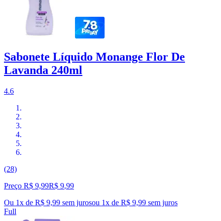
Sabonete Líquido Monange Flor De
Lavanda 240ml
4.6
(28)
Preço R$ 9,99
R$
9
,
99
Ou 1x de R$ 9,99 sem juros
ou
1
x de
R$ 9,99
sem juros
Full