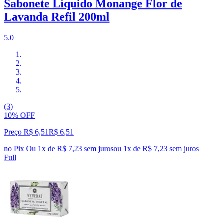
Sabonete Líquido Monange Flor de
Lavanda Refil 200ml
5.0
(3)
10% OFF
Preço R$ 6,51
R$
6
,
51
no Pix
Ou 1x de R$ 7,23 sem juros
ou
1
x de
R$ 7,23
sem juros
Full