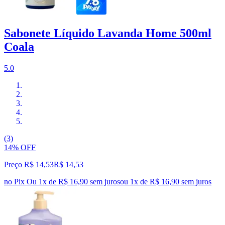
Sabonete Líquido Lavanda Home 500ml
Coala
5.0
(3)
14% OFF
Preço R$ 14,53
R$
14
,
53
no Pix
Ou 1x de R$ 16,90 sem juros
ou
1
x de
R$ 16,90
sem juros