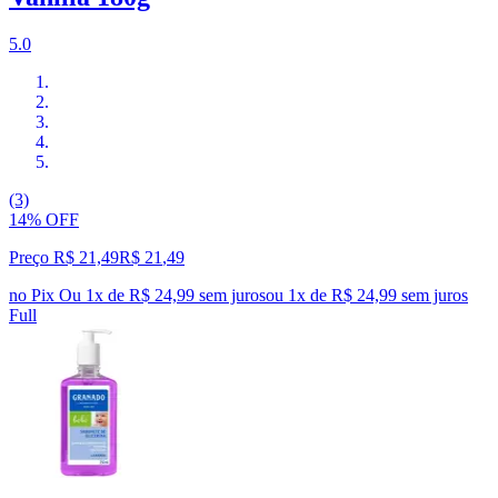
5.0
(3)
14% OFF
Preço R$ 21,49
R$
21
,
49
no Pix
Ou 1x de R$ 24,99 sem juros
ou
1
x de
R$ 24,99
sem juros
Full