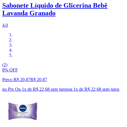
Sabonete Líquido de Glicerina Bebê
Lavanda Granado
4.0
(2)
8% OFF
Preço R$ 20,87
R$
20
,
87
no Pix
Ou 1x de R$ 22,68 sem juros
ou
1
x de
R$ 22,68
sem juros