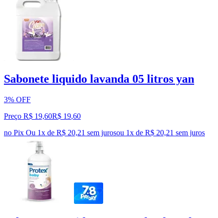
Sabonete liquido lavanda 05 litros yan
3% OFF
Preço R$ 19,60
R$
19
,
60
no Pix
Ou 1x de R$ 20,21 sem juros
ou
1
x de
R$ 20,21
sem juros