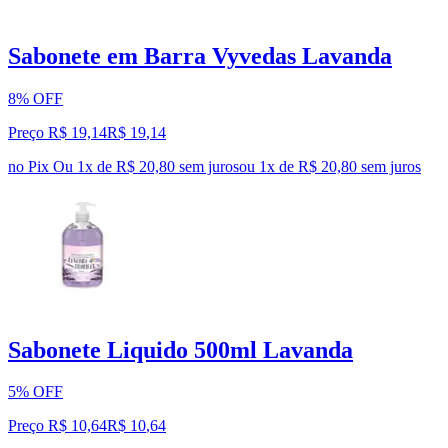
Sabonete em Barra Vyvedas Lavanda
8% OFF
Preço R$ 19,14
R$
19
,
14
no Pix
Ou 1x de R$ 20,80 sem juros
ou
1
x de
R$ 20,80
sem juros
Sabonete Liquido 500ml Lavanda
5% OFF
Preço R$ 10,64
R$
10
,
64