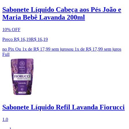
Sabonete Líquido Cabeça aos Pés João e
Maria Bebê Lavanda 200ml
10% OFF
Preço R$ 16,19
R$
16
,
19
no Pix
Ou 1x de R$ 17,99 sem juros
ou
1
x de
R$ 17,99
sem juros
Full
Sabonete Líquido Refil Lavanda Fiorucci
1.0