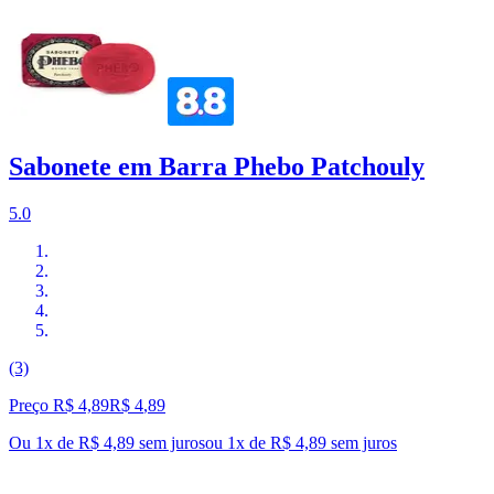
Sabonete em Barra Phebo Patchouly
5.0
(3)
Preço R$ 4,89
R$
4
,
89
Ou 1x de R$ 4,89 sem juros
ou
1
x de
R$ 4,89
sem juros