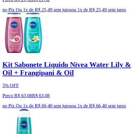
no Pix
Ou 1x de R$ 25,49 sem juros
ou
1
x de
R$ 25,49
sem juros
Kit Sabonete Líquido Nívea Water Lily &
Oil + Frangipani & Oil
5% OFF
Preço R$ 63,08
R$
63
,
08
no Pix
Ou 1x de R$ 66,40 sem juros
ou
1
x de
R$ 66,40
sem juros