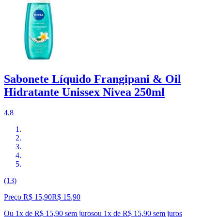
Sabonete Líquido Frangipani & Oil
Hidratante Unissex Nivea 250ml
4.8
(13)
Preço R$ 15,90
R$
15
,
90
Ou 1x de R$ 15,90 sem juros
ou
1
x de
R$ 15,90
sem juros