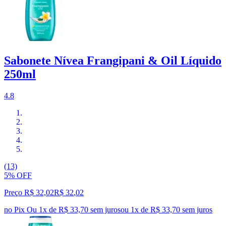
Sabonete Nívea Frangipani & Oil Líquido
250ml
4.8
(13)
5% OFF
Preço R$ 32,02
R$
32
,
02
no Pix
Ou 1x de R$ 33,70 sem juros
ou
1
x de
R$ 33,70
sem juros