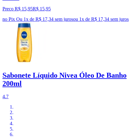
Preço R$ 15,95
R$
15
,
95
no Pix
Ou 1x de R$ 17,34 sem juros
ou
1
x de
R$ 17,34
sem juros
Sabonete Líquido Nivea Óleo De Banho
200ml
4.7