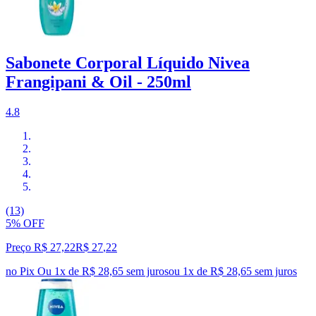
Sabonete Corporal Líquido Nivea
Frangipani & Oil - 250ml
4.8
(13)
5% OFF
Preço R$ 27,22
R$
27
,
22
no Pix
Ou 1x de R$ 28,65 sem juros
ou
1
x de
R$ 28,65
sem juros