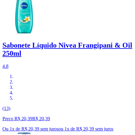
Sabonete Líquido Nivea Frangipani & Oil
250ml
4.8
(13)
Preço R$ 20,39
R$
20
,
39
Ou 1x de R$ 20,39 sem juros
ou
1
x de
R$ 20,39
sem juros