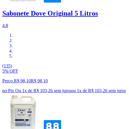
Sabonete Dove Original 5 Litros
4.8
(135)
5% OFF
Preço R$ 98,10
R$
98
,
10
no Pix
Ou 1x de R$ 103,26 sem juros
ou
1
x de
R$ 103,26
sem juros