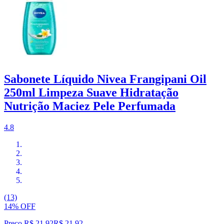
Sabonete Líquido Nivea Frangipani Oil
250ml Limpeza Suave Hidratação
Nutrição Maciez Pele Perfumada
4.8
(13)
14% OFF
Preço R$ 21,92
R$
21
,
92