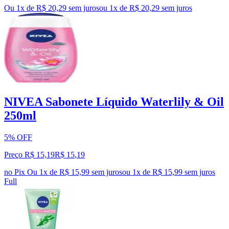
Ou 1x de R$ 20,29 sem juros
ou
1
x de
R$ 20,29
sem juros
NIVEA Sabonete Líquido Waterlily & Oil
250ml
5% OFF
Preço R$ 15,19
R$
15
,
19
no Pix
Ou 1x de R$ 15,99 sem juros
ou
1
x de
R$ 15,99
sem juros
Full