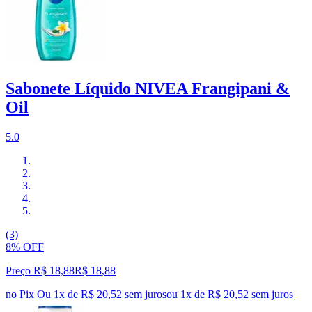
Sabonete Líquido NIVEA Frangipani &
Oil
5.0
(3)
8% OFF
Preço R$ 18,88
R$
18
,
88
no Pix
Ou 1x de R$ 20,52 sem juros
ou
1
x de
R$ 20,52
sem juros