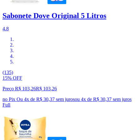
Sabonete Dove Original 5 Litros
4.8
(135)
15% OFF
Preço R$ 103,26
R$
103
,
26
no Pix
Ou 4x de R$ 30,37 sem juros
ou
4
x de
R$ 30,37
sem juros
Full