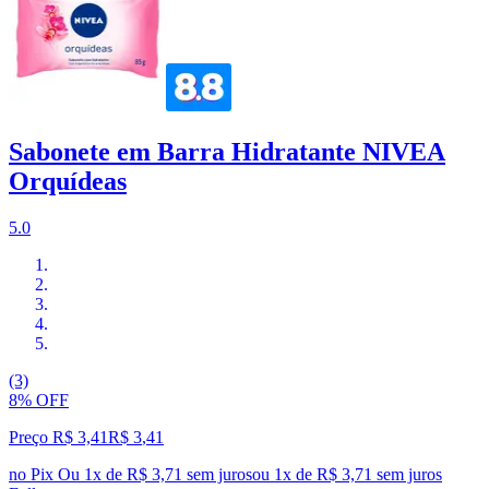
Sabonete em Barra Hidratante NIVEA
Orquídeas
5.0
(3)
8% OFF
Preço R$ 3,41
R$
3
,
41
no Pix
Ou 1x de R$ 3,71 sem juros
ou
1
x de
R$ 3,71
sem juros