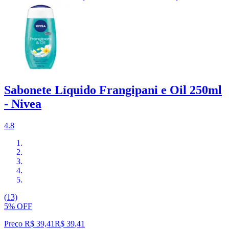
Sabonete Líquido Frangipani e Oil 250ml
- Nivea
4.8
(13)
5% OFF
Preço R$ 39,41
R$
39
,
41