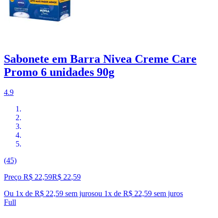
Sabonete em Barra Nivea Creme Care
Promo 6 unidades 90g
4.9
(45)
Preço R$ 22,59
R$
22
,
59
Ou 1x de R$ 22,59 sem juros
ou
1
x de
R$ 22,59
sem juros
Full