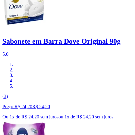
Sabonete em Barra Dove Original 90g
5.0
(3)
Preço R$ 24,20
R$
24
,
20
Ou 1x de R$ 24,20 sem juros
ou
1
x de
R$ 24,20
sem juros