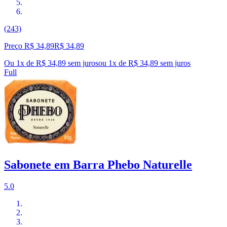
(243)
Preço R$ 34,89
R$
34
,
89
Ou 1x de R$ 34,89 sem juros
ou
1
x de
R$ 34,89
sem juros
Full
Sabonete em Barra Phebo Naturelle
5.0