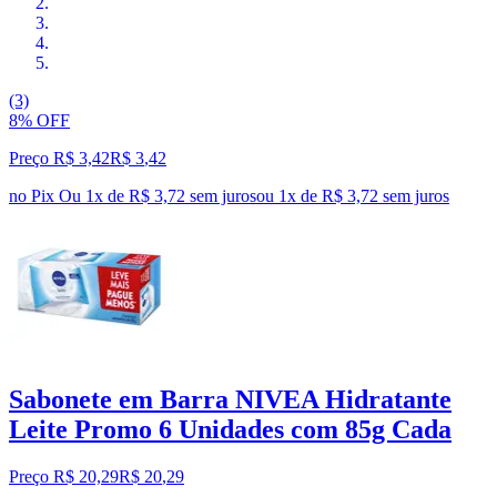
(3)
8% OFF
Preço R$ 3,42
R$
3
,
42
no Pix
Ou 1x de R$ 3,72 sem juros
ou
1
x de
R$ 3,72
sem juros
Sabonete em Barra NIVEA Hidratante
Leite Promo 6 Unidades com 85g Cada
Preço R$ 20,29
R$
20
,
29