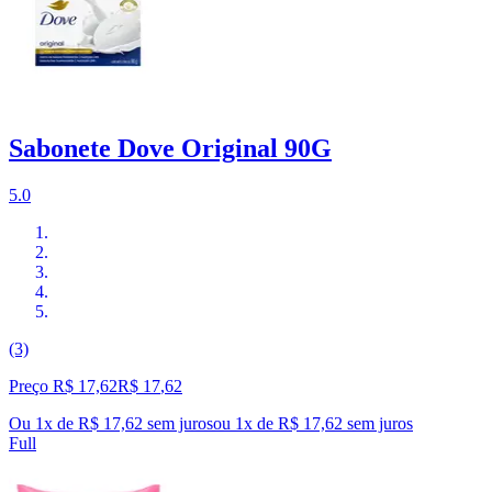
Sabonete Dove Original 90G
5.0
(3)
Preço R$ 17,62
R$
17
,
62
Ou 1x de R$ 17,62 sem juros
ou
1
x de
R$ 17,62
sem juros
Full