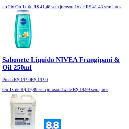
no Pix
Ou 1x de R$ 41,48 sem juros
ou
1
x de
R$ 41,48
sem juros
Sabonete Líquido NIVEA Frangipani &
Oil 250ml
Preço R$ 19,99
R$
19
,
99
Ou 1x de R$ 19,99 sem juros
ou
1
x de
R$ 19,99
sem juros