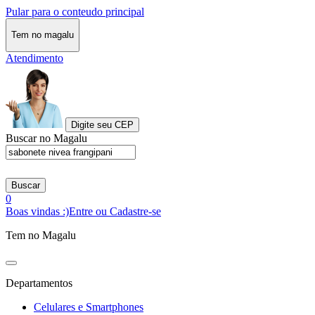
Pular para o conteudo principal
Tem no magalu
Atendimento
Digite seu CEP
Buscar no Magalu
Buscar
0
Boas vindas :)
Entre ou Cadastre-se
Tem no Magalu
Departamentos
Celulares e Smartphones