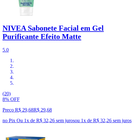
NIVEA Sabonete Facial em Gel
Purificante Efeito Matte
5.0
(20)
8% OFF
Preço R$ 29,68
R$
29
,
68
no Pix
Ou 1x de R$ 32,26 sem juros
ou
1
x de
R$ 32,26
sem juros