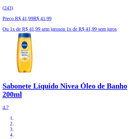
(243)
Preço R$ 41,99
R$
41
,
99
Ou 1x de R$ 41,99 sem juros
ou
1
x de
R$ 41,99
sem juros
Sabonete Líquido Nivea Óleo de Banho
200ml
4.7