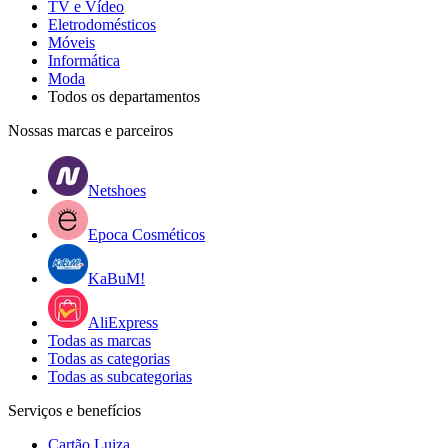
TV e Vídeo
Eletrodomésticos
Móveis
Informática
Moda
Todos os departamentos
Nossas marcas e parceiros
Netshoes
Epoca Cosméticos
KaBuM!
AliExpress
Todas as marcas
Todas as categorias
Todas as subcategorias
Serviços e benefícios
Cartão Luiza