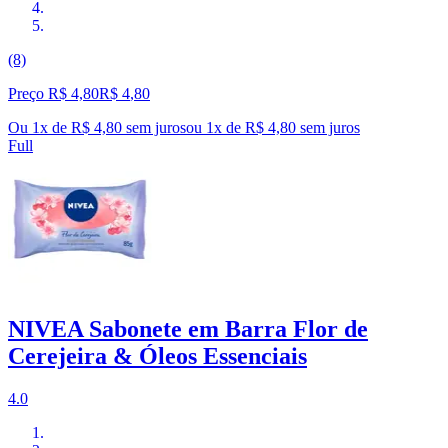
(8)
Preço R$ 4,80
R$
4
,
80
Ou 1x de R$ 4,80 sem juros
ou
1
x de
R$ 4,80
sem juros
Full
NIVEA Sabonete em Barra Flor de
Cerejeira & Óleos Essenciais
4.0