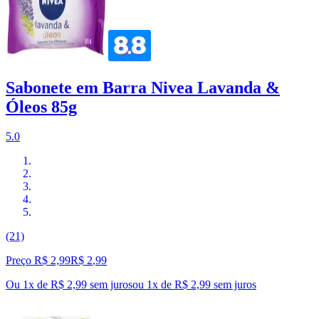
Sabonete em Barra Nivea Lavanda &
Óleos 85g
5.0
(21)
Preço R$ 2,99
R$
2
,
99
Ou 1x de R$ 2,99 sem juros
ou
1
x de
R$ 2,99
sem juros