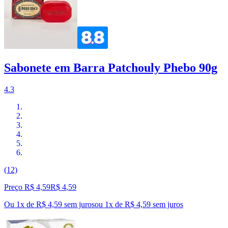
Sabonete em Barra Patchouly Phebo 90g
4.3
(12)
Preço R$ 4,59
R$
4
,
59
Ou 1x de R$ 4,59 sem juros
ou
1
x de
R$ 4,59
sem juros