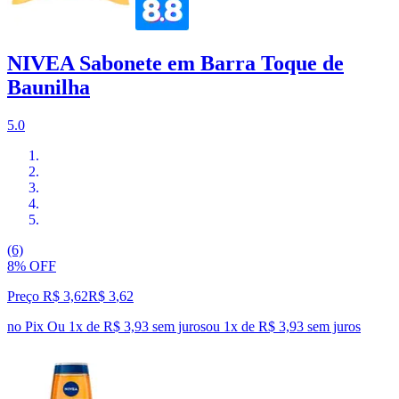
NIVEA Sabonete em Barra Toque de
Baunilha
5.0
(6)
8% OFF
Preço R$ 3,62
R$
3
,
62
no Pix
Ou 1x de R$ 3,93 sem juros
ou
1
x de
R$ 3,93
sem juros