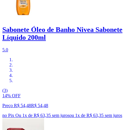
Sabonete Óleo de Banho Nivea Sabonete
Líquido 200ml
5.0
(3)
14% OFF
Preço R$ 54,48
R$
54
,
48
no Pix
Ou 1x de R$ 63,35 sem juros
ou
1
x de
R$ 63,35
sem juros