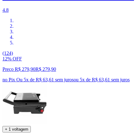
4.8
(124)
12% OFF
Preço R$ 279,90
R$
279
,
90
no Pix
Ou 5x de R$ 63,61 sem juros
ou
5
x de
R$ 63,61
sem juros
+ 1 voltagem