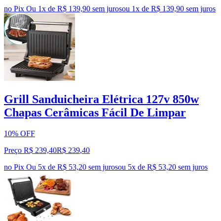
no Pix
Ou 1x de R$ 139,90 sem juros
ou
1
x de
R$ 139,90
sem juros
Grill Sanduicheira Elétrica 127v 850w
Chapas Cerâmicas Fácil De Limpar
10% OFF
Preço R$ 239,40
R$
239
,
40
no Pix
Ou 5x de R$ 53,20 sem juros
ou
5
x de
R$ 53,20
sem juros