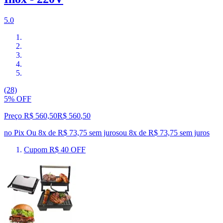
5.0
(28)
5% OFF
Preço R$ 560,50
R$
560
,
50
no Pix
Ou 8x de R$ 73,75 sem juros
ou
8
x de
R$ 73,75
sem juros
Cupom R$ 40 OFF