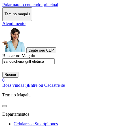
Pular para o conteudo principal
Tem no magalu
Atendimento
Digite seu CEP
Buscar no Magalu
Buscar
0
Boas vindas :)
Entre ou Cadastre-se
Tem no Magalu
Departamentos
Celulares e Smartphones