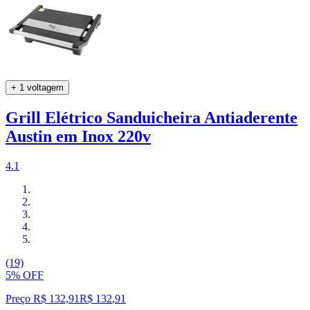
+ 1 voltagem
Grill Elétrico Sanduicheira Antiaderente
Austin em Inox 220v
4.1
(19)
5% OFF
Preço R$ 132,91
R$
132
,
91