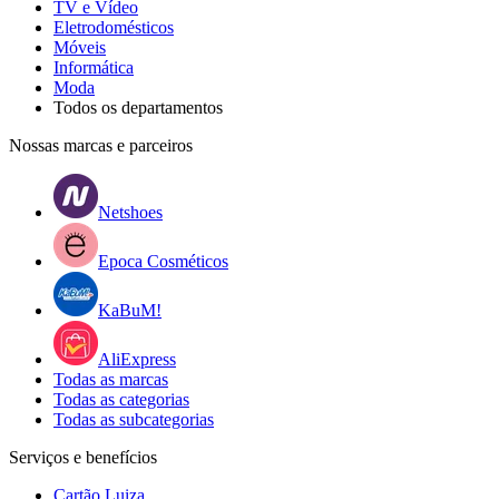
TV e Vídeo
Eletrodomésticos
Móveis
Informática
Moda
Todos os departamentos
Nossas marcas e parceiros
Netshoes
Epoca Cosméticos
KaBuM!
AliExpress
Todas as marcas
Todas as categorias
Todas as subcategorias
Serviços e benefícios
Cartão Luiza