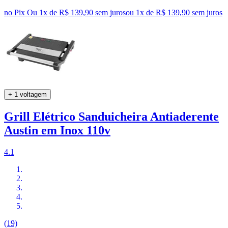
no Pix
Ou 1x de R$ 139,90 sem juros
ou
1
x de
R$ 139,90
sem juros
+ 1 voltagem
Grill Elétrico Sanduicheira Antiaderente
Austin em Inox 110v
4.1
(19)