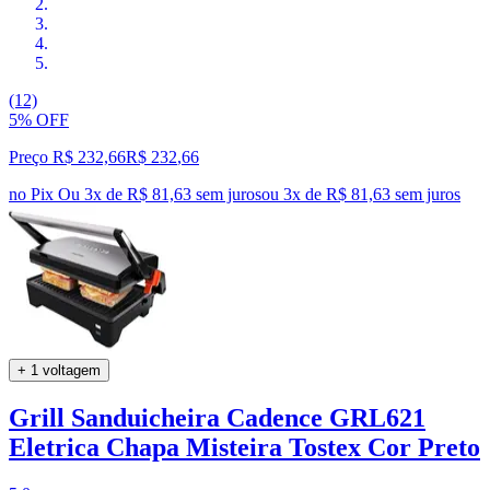
(12)
5% OFF
Preço R$ 232,66
R$
232
,
66
no Pix
Ou 3x de R$ 81,63 sem juros
ou
3
x de
R$ 81,63
sem juros
+ 1 voltagem
Grill Sanduicheira Cadence GRL621
Eletrica Chapa Misteira Tostex Cor Preto