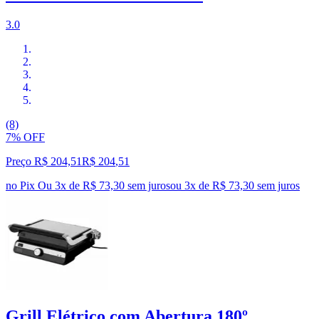
3.0
(8)
7% OFF
Preço R$ 204,51
R$
204
,
51
no Pix
Ou 3x de R$ 73,30 sem juros
ou
3
x de
R$ 73,30
sem juros
Grill Elétrico com Abertura 180º