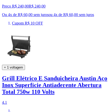
Preço R$ 240,00
R$
240
,
00
Ou 4x de R$ 60,00 sem juros
ou
4
x de
R$ 60,00
sem juros
Cupom R$ 10 OFF
+ 1 voltagem
Grill Elétrico E Sanduicheira Austin Aço
Inox Superfície Antiaderente Abertura
Total 750w 110 Volts
4.1