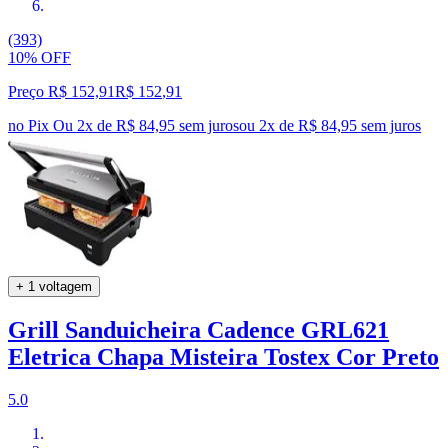
(393)
10% OFF
Preço R$ 152,91
R$
152
,
91
no Pix
Ou 2x de R$ 84,95 sem juros
ou
2
x de
R$ 84,95
sem juros
+ 1 voltagem
Grill Sanduicheira Cadence GRL621
Eletrica Chapa Misteira Tostex Cor Preto
5.0