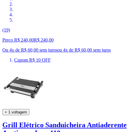
(19)
Preço R$ 240,00
R$
240
,
00
Ou 4x de R$ 60,00 sem juros
ou
4
x de
R$ 60,00
sem juros
Cupom R$ 10 OFF
+ 1 voltagem
Grill Elétrico Sanduicheira Antiaderente