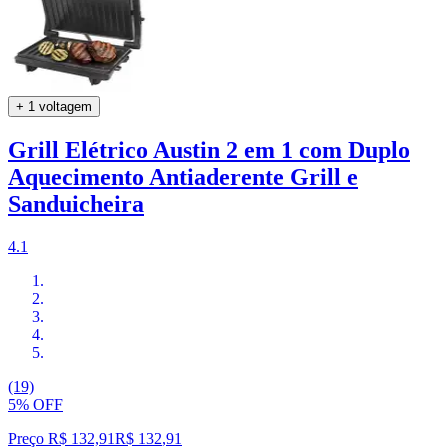
+ 1 voltagem
Grill Elétrico Austin 2 em 1 com Duplo
Aquecimento Antiaderente Grill e
Sanduicheira
4.1
(19)
5% OFF
Preço R$ 132,91
R$
132
,
91