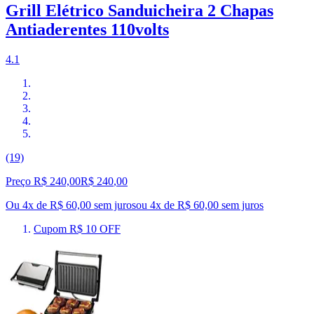
Grill Elétrico Sanduicheira 2 Chapas
Antiaderentes 110volts
4.1
(19)
Preço R$ 240,00
R$
240
,
00
Ou 4x de R$ 60,00 sem juros
ou
4
x de
R$ 60,00
sem juros
Cupom R$ 10 OFF