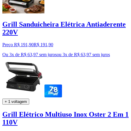
Grill Sanduicheira Elétrica Antiaderente
220V
Preço R$ 191,90
R$
191
,
90
Ou 3x de R$ 63,97 sem juros
ou
3
x de
R$ 63,97
sem juros
+ 1 voltagem
Grill Elétrico Multiuso Inox Oster 2 Em 1
110V