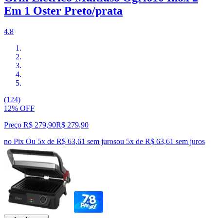
Em 1 Oster Preto/prata
4.8
(124)
12% OFF
Preço R$ 279,90
R$
279
,
90
no Pix
Ou 5x de R$ 63,61 sem juros
ou
5
x de
R$ 63,61
sem juros