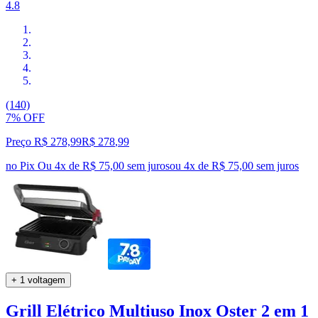
4.8
(140)
7% OFF
Preço R$ 278,99
R$
278
,
99
no Pix
Ou 4x de R$ 75,00 sem juros
ou
4
x de
R$ 75,00
sem juros
+ 1 voltagem
Grill Elétrico Multiuso Inox Oster 2 em 1