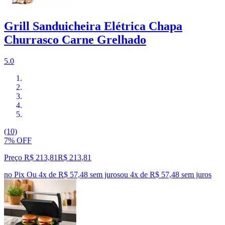
Grill Sanduicheira Elétrica Chapa
Churrasco Carne Grelhado
5.0
(10)
7% OFF
Preço R$ 213,81
R$
213
,
81
no Pix
Ou 4x de R$ 57,48 sem juros
ou
4
x de
R$ 57,48
sem juros