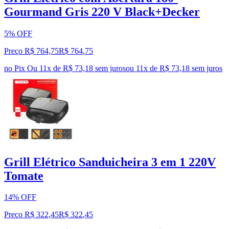
Gourmand Gris 220 V Black+Decker
5% OFF
Preço R$ 764,75
R$
764
,
75
no Pix
Ou 11x de R$ 73,18 sem juros
ou
11
x de
R$ 73,18
sem juros
Grill Elétrico Sanduicheira 3 em 1 220V
Tomate
14% OFF
Preço R$ 322,45
R$
322
,
45