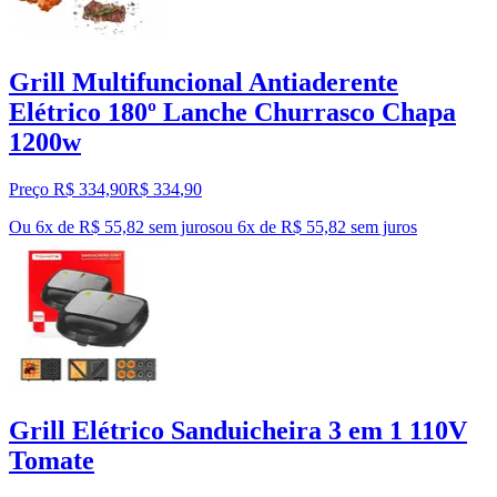
Grill Multifuncional Antiaderente
Elétrico 180º Lanche Churrasco Chapa
1200w
Preço R$ 334,90
R$
334
,
90
Ou 6x de R$ 55,82 sem juros
ou
6
x de
R$ 55,82
sem juros
Grill Elétrico Sanduicheira 3 em 1 110V
Tomate