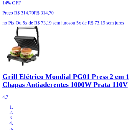
14% OFF
Preço R$ 314,70
R$
314
,
70
no Pix
Ou 5x de R$ 73,19 sem juros
ou
5
x de
R$ 73,19
sem juros
Grill Elétrico Mondial PG01 Press 2 em 1
Chapas Antiaderentes 1000W Prata 110V
4.7