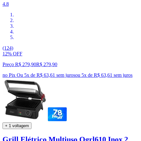
4.8
(124)
12% OFF
Preço R$ 279,90
R$
279
,
90
no Pix
Ou 5x de R$ 63,61 sem juros
ou
5
x de
R$ 63,61
sem juros
+ 1 voltagem
Grill Elétrico Multiuso Ogrl610 Inox 2