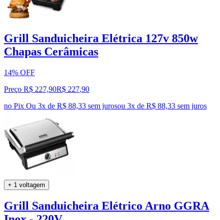
Grill Sanduicheira Elétrica 127v 850w
Chapas Cerâmicas
14% OFF
Preço R$ 227,90
R$
227
,
90
no Pix
Ou 3x de R$ 88,33 sem juros
ou
3
x de
R$ 88,33
sem juros
+ 1 voltagem
Grill Sanduicheira Elétrico Arno GGRA
Inox - 220V