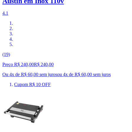
Austin em Inox 110v
4.1
(19)
Preço R$ 240,00
R$
240
,
00
Ou 4x de R$ 60,00 sem juros
ou
4
x de
R$ 60,00
sem juros
Cupom R$ 10 OFF