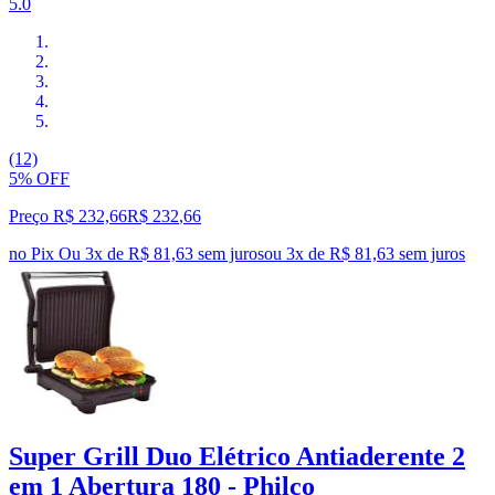
5.0
(12)
5% OFF
Preço R$ 232,66
R$
232
,
66
no Pix
Ou 3x de R$ 81,63 sem juros
ou
3
x de
R$ 81,63
sem juros
Super Grill Duo Elétrico Antiaderente 2
em 1 Abertura 180 - Philco