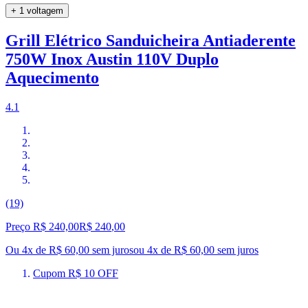
+ 1 voltagem
Grill Elétrico Sanduicheira Antiaderente
750W Inox Austin 110V Duplo
Aquecimento
4.1
(19)
Preço R$ 240,00
R$
240
,
00
Ou 4x de R$ 60,00 sem juros
ou
4
x de
R$ 60,00
sem juros
Cupom R$ 10 OFF