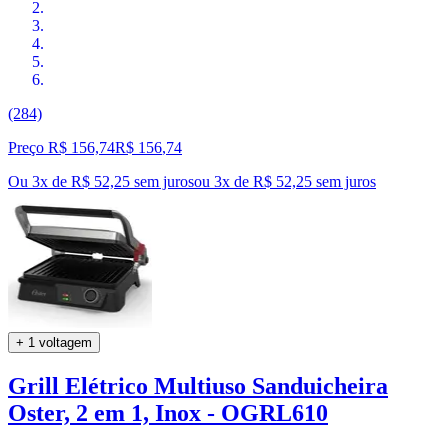
(284)
Preço R$ 156,74
R$
156
,
74
Ou 3x de R$ 52,25 sem juros
ou
3
x de
R$ 52,25
sem juros
+ 1 voltagem
Grill Elétrico Multiuso Sanduicheira
Oster, 2 em 1, Inox - OGRL610