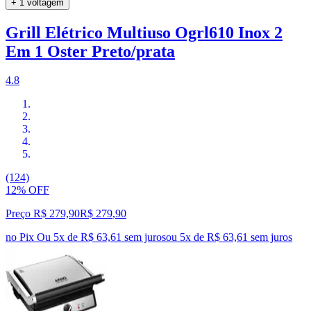
+ 1 voltagem
Grill Elétrico Multiuso Ogrl610 Inox 2
Em 1 Oster Preto/prata
4.8
(124)
12% OFF
Preço R$ 279,90
R$
279
,
90
no Pix
Ou 5x de R$ 63,61 sem juros
ou
5
x de
R$ 63,61
sem juros