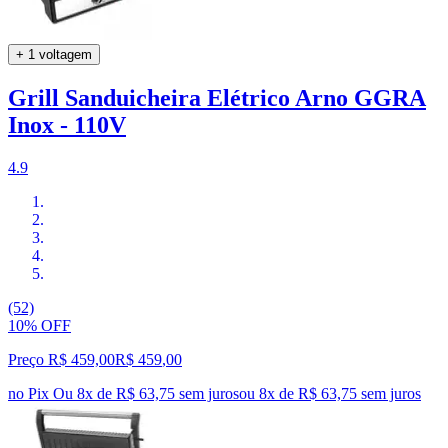
+ 1 voltagem
Grill Sanduicheira Elétrico Arno GGRA
Inox - 110V
4.9
(52)
10% OFF
Preço R$ 459,00
R$
459
,
00
no Pix
Ou 8x de R$ 63,75 sem juros
ou
8
x de
R$ 63,75
sem juros