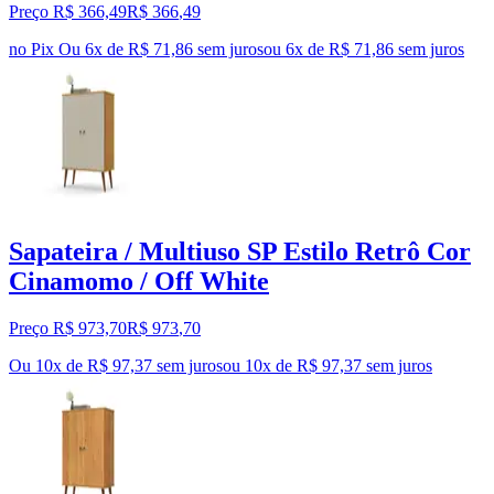
Preço R$ 366,49
R$
366
,
49
no Pix
Ou 6x de R$ 71,86 sem juros
ou
6
x de
R$ 71,86
sem juros
Sapateira / Multiuso SP Estilo Retrô Cor
Cinamomo / Off White
Preço R$ 973,70
R$
973
,
70
Ou 10x de R$ 97,37 sem juros
ou
10
x de
R$ 97,37
sem juros