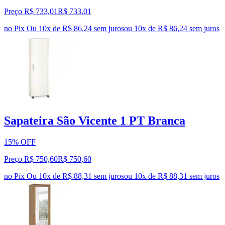
Preço R$ 733,01
R$
733
,
01
no Pix
Ou 10x de R$ 86,24 sem juros
ou
10
x de
R$ 86,24
sem juros
Sapateira São Vicente 1 PT Branca
15% OFF
Preço R$ 750,60
R$
750
,
60
no Pix
Ou 10x de R$ 88,31 sem juros
ou
10
x de
R$ 88,31
sem juros