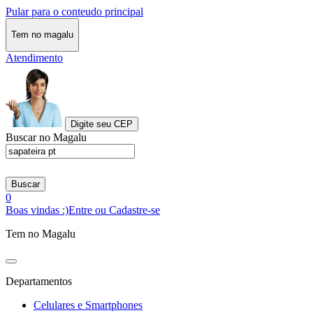
Pular para o conteudo principal
Tem no magalu
Atendimento
Digite seu CEP
Buscar no Magalu
Buscar
0
Boas vindas :)
Entre ou Cadastre-se
Tem no Magalu
Departamentos
Celulares e Smartphones