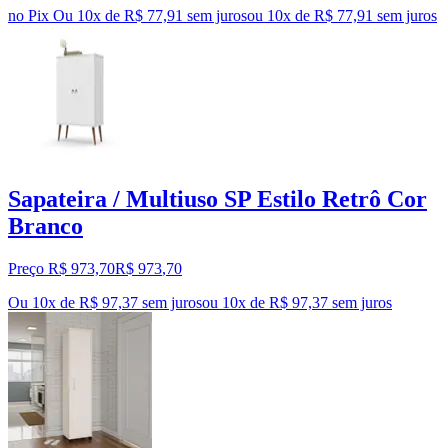
no Pix
Ou 10x de R$ 77,91 sem juros
ou
10
x de
R$ 77,91
sem juros
Sapateira / Multiuso SP Estilo Retrô Cor
Branco
Preço R$ 973,70
R$
973
,
70
Ou 10x de R$ 97,37 sem juros
ou
10
x de
R$ 97,37
sem juros