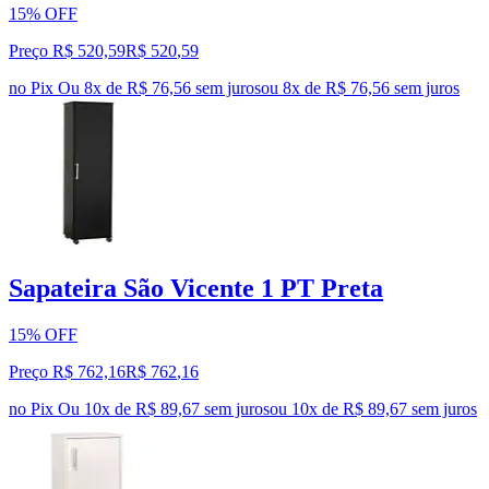
15% OFF
Preço R$ 520,59
R$
520
,
59
no Pix
Ou 8x de R$ 76,56 sem juros
ou
8
x de
R$ 76,56
sem juros
Sapateira São Vicente 1 PT Preta
15% OFF
Preço R$ 762,16
R$
762
,
16
no Pix
Ou 10x de R$ 89,67 sem juros
ou
10
x de
R$ 89,67
sem juros