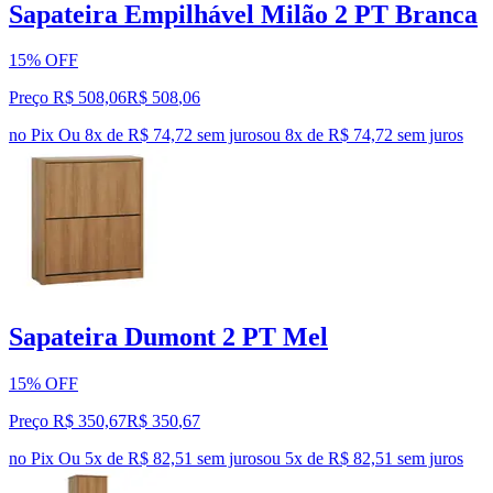
Sapateira Empilhável Milão 2 PT Branca
15% OFF
Preço R$ 508,06
R$
508
,
06
no Pix
Ou 8x de R$ 74,72 sem juros
ou
8
x de
R$ 74,72
sem juros
Sapateira Dumont 2 PT Mel
15% OFF
Preço R$ 350,67
R$
350
,
67
no Pix
Ou 5x de R$ 82,51 sem juros
ou
5
x de
R$ 82,51
sem juros