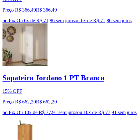
Preço R$ 366,49
R$
366
,
49
no Pix
Ou 6x de R$ 71,86 sem juros
ou
6
x de
R$ 71,86
sem juros
Sapateira Jordano 1 PT Branca
15% OFF
Preço R$ 662,20
R$
662
,
20
no Pix
Ou 10x de R$ 77,91 sem juros
ou
10
x de
R$ 77,91
sem juros