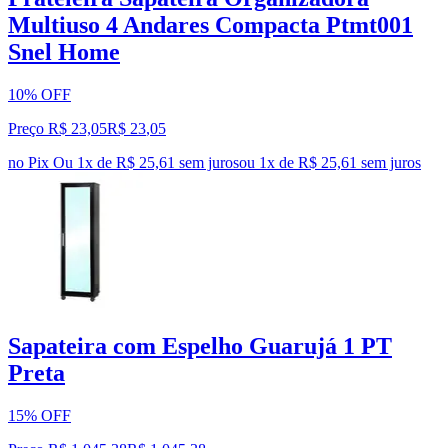
Multiuso 4 Andares Compacta Ptmt001
Snel Home
10% OFF
Preço R$ 23,05
R$
23
,
05
no Pix
Ou 1x de R$ 25,61 sem juros
ou
1
x de
R$ 25,61
sem juros
Sapateira com Espelho Guarujá 1 PT
Preta
15% OFF