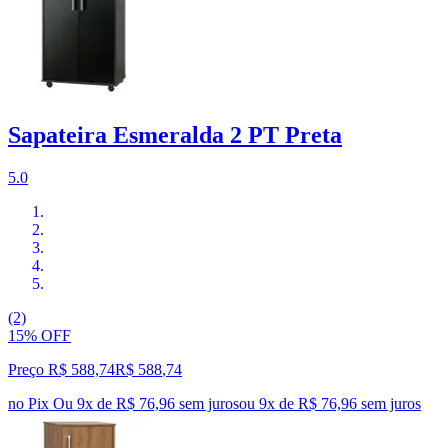
Sapateira Esmeralda 2 PT Preta
5.0
(2)
15% OFF
Preço R$ 588,74
R$
588
,
74
no Pix
Ou 9x de R$ 76,96 sem juros
ou
9
x de
R$ 76,96
sem juros