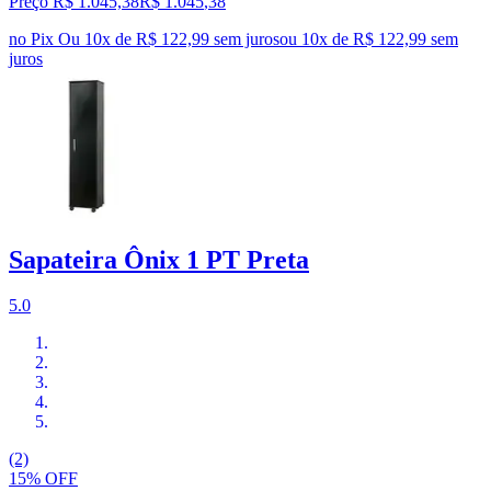
Preço R$ 1.045,38
R$
1.045
,
38
no Pix
Ou 10x de R$ 122,99 sem juros
ou
10
x de
R$ 122,99
sem
juros
Sapateira Ônix 1 PT Preta
5.0
(2)
15% OFF