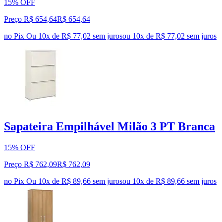
15% OFF
Preço R$ 654,64
R$
654
,
64
no Pix
Ou 10x de R$ 77,02 sem juros
ou
10
x de
R$ 77,02
sem juros
Sapateira Empilhável Milão 3 PT Branca
15% OFF
Preço R$ 762,09
R$
762
,
09
no Pix
Ou 10x de R$ 89,66 sem juros
ou
10
x de
R$ 89,66
sem juros