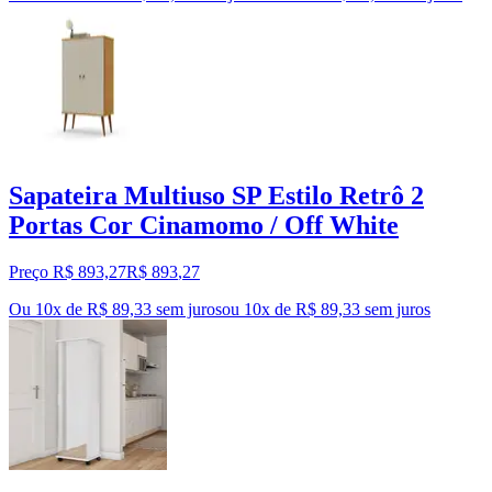
Sapateira Multiuso SP Estilo Retrô 2
Portas Cor Cinamomo / Off White
Preço R$ 893,27
R$
893
,
27
Ou 10x de R$ 89,33 sem juros
ou
10
x de
R$ 89,33
sem juros