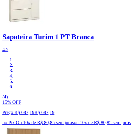
Sapateira Turim 1 PT Branca
4.5
(4)
15% OFF
Preço R$ 687,19
R$
687
,
19
no Pix
Ou 10x de R$ 80,85 sem juros
ou
10
x de
R$ 80,85
sem juros