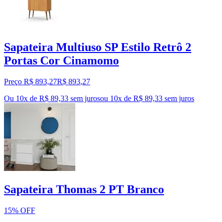
Sapateira Multiuso SP Estilo Retrô 2
Portas Cor Cinamomo
Preço R$ 893,27
R$
893
,
27
Ou 10x de R$ 89,33 sem juros
ou
10
x de
R$ 89,33
sem juros
Sapateira Thomas 2 PT Branco
15% OFF