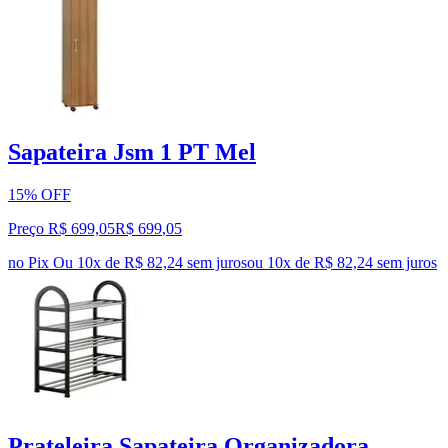
Sapateira Jsm 1 PT Mel
15% OFF
Preço R$ 699,05
R$
699
,
05
no Pix
Ou 10x de R$ 82,24 sem juros
ou
10
x de
R$ 82,24
sem juros
Prateleira Sapateira Organizadora