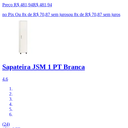
Preço R$ 481,94
R$
481
,
94
no Pix
Ou 8x de R$ 70,87 sem juros
ou
8
x de
R$ 70,87
sem juros
Sapateira JSM 1 PT Branca
4.6
(24)