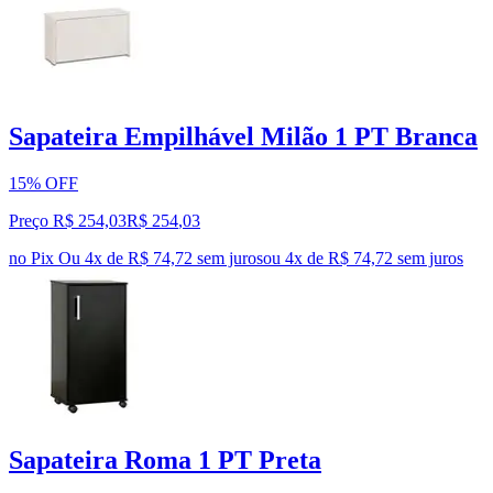
Sapateira Empilhável Milão 1 PT Branca
15% OFF
Preço R$ 254,03
R$
254
,
03
no Pix
Ou 4x de R$ 74,72 sem juros
ou
4
x de
R$ 74,72
sem juros
Sapateira Roma 1 PT Preta