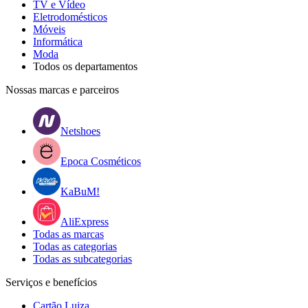
TV e Vídeo
Eletrodomésticos
Móveis
Informática
Moda
Todos os departamentos
Nossas marcas e parceiros
Netshoes
Epoca Cosméticos
KaBuM!
AliExpress
Todas as marcas
Todas as categorias
Todas as subcategorias
Serviços e benefícios
Cartão Luiza