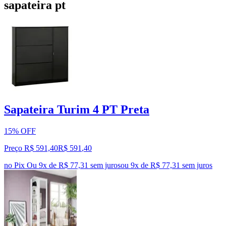
sapateira pt
Sapateira Turim 4 PT Preta
15% OFF
Preço R$ 591,40
R$
591
,
40
no Pix
Ou 9x de R$ 77,31 sem juros
ou
9
x de
R$ 77,31
sem juros