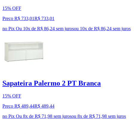
15% OFF
Preço R$ 733,01
R$
733
,
01
no Pix
Ou 10x de R$ 86,24 sem juros
ou
10
x de
R$ 86,24
sem juros
Sapateira Palermo 2 PT Branca
15% OFF
Preço R$ 489,44
R$
489
,
44
no Pix
Ou 8x de R$ 71,98 sem juros
ou
8
x de
R$ 71,98
sem juros