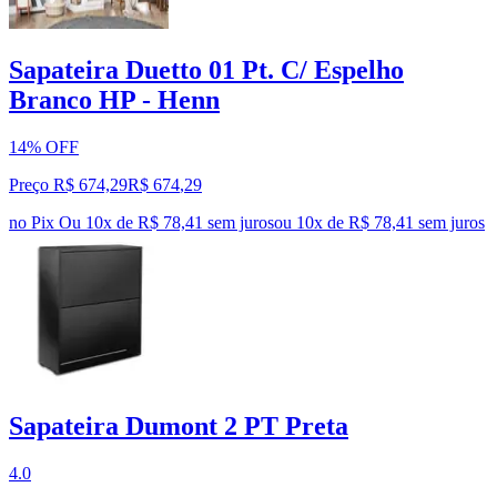
Sapateira Duetto 01 Pt. C/ Espelho
Branco HP - Henn
14% OFF
Preço R$ 674,29
R$
674
,
29
no Pix
Ou 10x de R$ 78,41 sem juros
ou
10
x de
R$ 78,41
sem juros
Sapateira Dumont 2 PT Preta
4.0