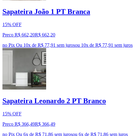
Sapateira João 1 PT Branca
15% OFF
Preço R$ 662,20
R$
662
,
20
no Pix
Ou 10x de R$ 77,91 sem juros
ou
10
x de
R$ 77,91
sem juros
Sapateira Leonardo 2 PT Branco
15% OFF
Preço R$ 366,49
R$
366
,
49
no Pix
Ou 6x de R$ 71,86 sem juros
ou
6
x de
R$ 71,86
sem juros