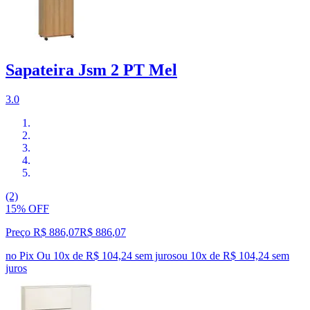
Sapateira Jsm 2 PT Mel
3.0
(2)
15% OFF
Preço R$ 886,07
R$
886
,
07
no Pix
Ou 10x de R$ 104,24 sem juros
ou
10
x de
R$ 104,24
sem
juros