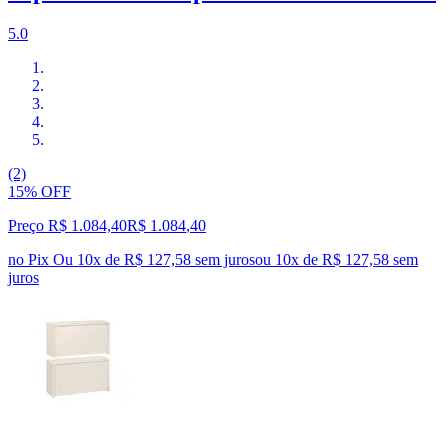
5.0
(2)
15% OFF
Preço R$ 1.084,40
R$
1.084
,
40
no Pix
Ou 10x de R$ 127,58 sem juros
ou
10
x de
R$ 127,58
sem
juros