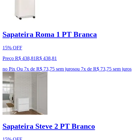
Sapateira Roma 1 PT Branca
15% OFF
Preço R$ 438,81
R$
438
,
81
no Pix
Ou 7x de R$ 73,75 sem juros
ou
7
x de
R$ 73,75
sem juros
Sapateira Steve 2 PT Branco
15% OFF