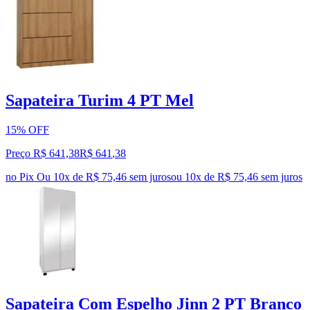
Sapateira Turim 4 PT Mel
15% OFF
Preço R$ 641,38
R$
641
,
38
no Pix
Ou 10x de R$ 75,46 sem juros
ou
10
x de
R$ 75,46
sem juros
Sapateira Com Espelho Jinn 2 PT Branco