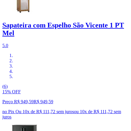
Sapateira com Espelho São Vicente 1 PT
Mel
5.0
(6)
15% OFF
Preço R$ 949,59
R$
949
,
59
no Pix
Ou 10x de R$ 111,72 sem juros
ou
10
x de
R$ 111,72
sem
juros