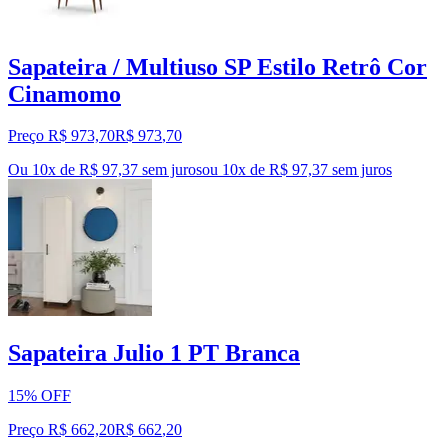
Sapateira / Multiuso SP Estilo Retrô Cor
Cinamomo
Preço R$ 973,70
R$
973
,
70
Ou 10x de R$ 97,37 sem juros
ou
10
x de
R$ 97,37
sem juros
Sapateira Julio 1 PT Branca
15% OFF
Preço R$ 662,20
R$
662
,
20