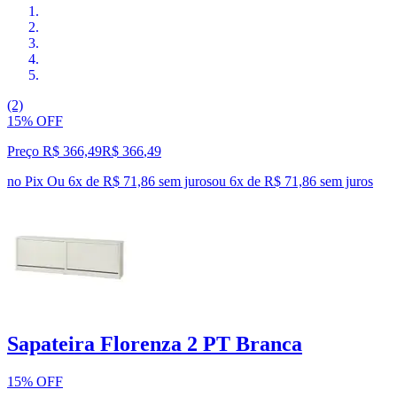
(2)
15% OFF
Preço R$ 366,49
R$
366
,
49
no Pix
Ou 6x de R$ 71,86 sem juros
ou
6
x de
R$ 71,86
sem juros
Sapateira Florenza 2 PT Branca
15% OFF