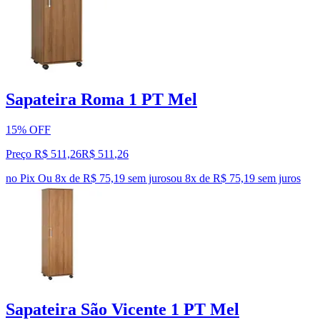
Sapateira Roma 1 PT Mel
15% OFF
Preço R$ 511,26
R$
511
,
26
no Pix
Ou 8x de R$ 75,19 sem juros
ou
8
x de
R$ 75,19
sem juros
Sapateira São Vicente 1 PT Mel