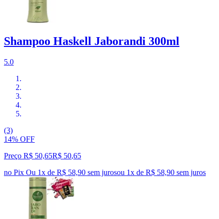
Shampoo Haskell Jaborandi 300ml
5.0
(3)
14% OFF
Preço R$ 50,65
R$
50
,
65
no Pix
Ou 1x de R$ 58,90 sem juros
ou
1
x de
R$ 58,90
sem juros