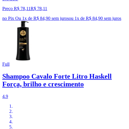
Preço R$ 78,11
R$
78
,
11
no Pix
Ou 1x de R$ 84,90 sem juros
ou
1
x de
R$ 84,90
sem juros
Full
Shampoo Cavalo Forte Litro Haskell
Força, brilho e crescimento
4.9