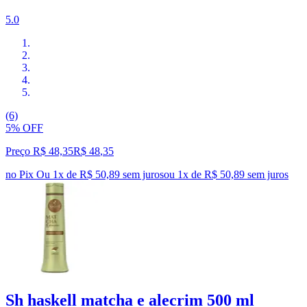
5.0
(6)
5% OFF
Preço R$ 48,35
R$
48
,
35
no Pix
Ou 1x de R$ 50,89 sem juros
ou
1
x de
R$ 50,89
sem juros
Sh haskell matcha e alecrim 500 ml