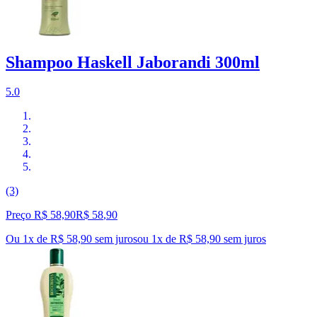
Shampoo Haskell Jaborandi 300ml
5.0
(3)
Preço R$ 58,90
R$
58
,
90
Ou 1x de R$ 58,90 sem juros
ou
1
x de
R$ 58,90
sem juros