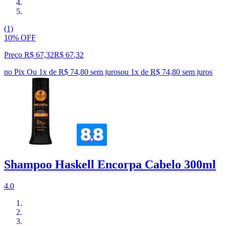
(1)
10% OFF
Preço R$ 67,32
R$
67
,
32
no Pix
Ou 1x de R$ 74,80 sem juros
ou
1
x de
R$ 74,80
sem juros
Shampoo Haskell Encorpa Cabelo 300ml
4.0