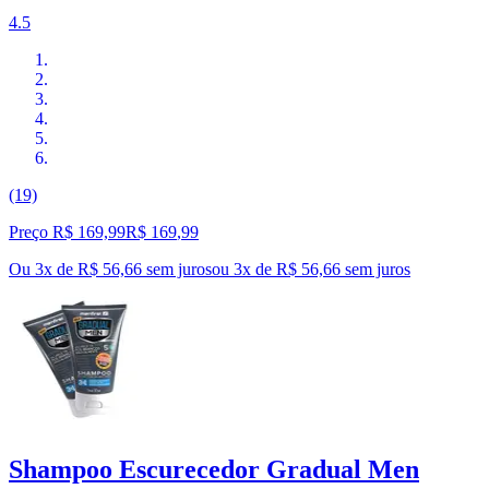
4.5
(19)
Preço R$ 169,99
R$
169
,
99
Ou 3x de R$ 56,66 sem juros
ou
3
x de
R$ 56,66
sem juros
Shampoo Escurecedor Gradual Men