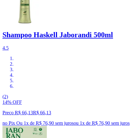
Shampoo Haskell Jaborandi 500ml
4.5
(2)
14% OFF
Preço R$ 66,13
R$
66
,
13
no Pix
Ou 1x de R$ 76,90 sem juros
ou
1
x de
R$ 76,90
sem juros