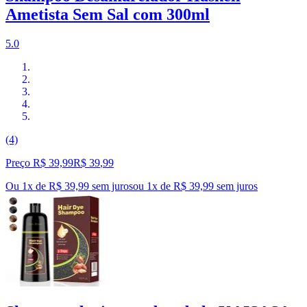
Ametista Sem Sal com 300ml
5.0
(4)
Preço R$ 39,99
R$
39
,
99
Ou 1x de R$ 39,99 sem juros
ou
1
x de
R$ 39,99
sem juros