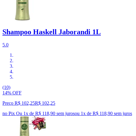
Shampoo Haskell Jaborandi 1L
5.0
(10)
14% OFF
Preço R$ 102,25
R$
102
,
25
no Pix
Ou 1x de R$ 118,90 sem juros
ou
1
x de
R$ 118,90
sem juros