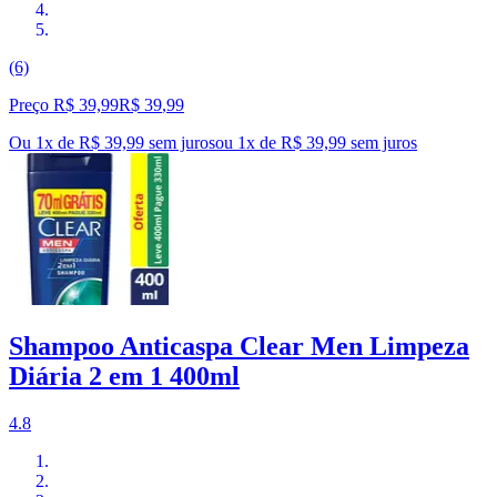
(6)
Preço R$ 39,99
R$
39
,
99
Ou 1x de R$ 39,99 sem juros
ou
1
x de
R$ 39,99
sem juros
Shampoo Anticaspa Clear Men Limpeza
Diária 2 em 1 400ml
4.8