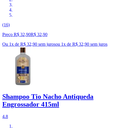
(16)
Preço R$ 32,90
R$
32
,
90
Ou 1x de R$ 32,90 sem juros
ou
1
x de
R$ 32,90
sem juros
Shampoo Tio Nacho Antiqueda
Engrossador 415ml
4.8