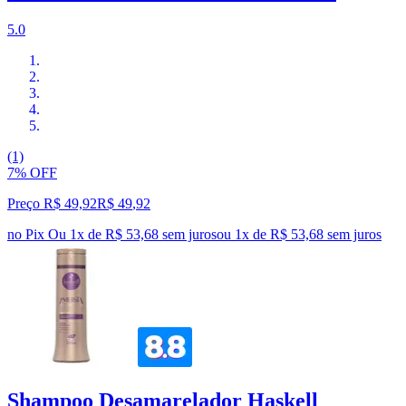
5.0
(1)
7% OFF
Preço R$ 49,92
R$
49
,
92
no Pix
Ou 1x de R$ 53,68 sem juros
ou
1
x de
R$ 53,68
sem juros
Shampoo Desamarelador Haskell