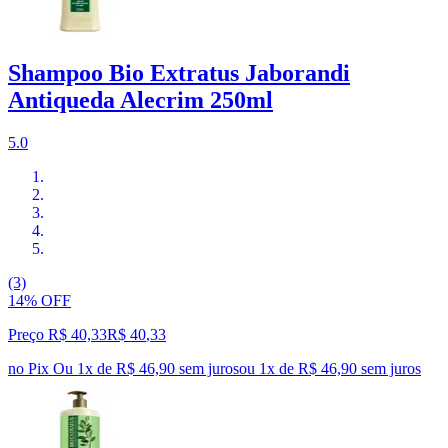
Shampoo Bio Extratus Jaborandi
Antiqueda Alecrim 250ml
5.0
(3)
14% OFF
Preço R$ 40,33
R$
40
,
33
no Pix
Ou 1x de R$ 46,90 sem juros
ou
1
x de
R$ 46,90
sem juros