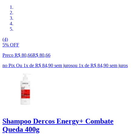
(4)
5% OFF
Preço R$ 80,66
R$
80
,
66
no Pix
Ou 1x de R$ 84,90 sem juros
ou
1
x de
R$ 84,90
sem juros
Shampoo Dercos Energy+ Combate
Queda 400g