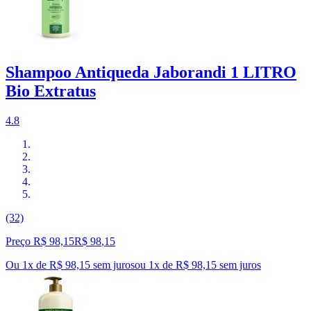
Shampoo Antiqueda Jaborandi 1 LITRO
Bio Extratus
4.8
(32)
Preço R$ 98,15
R$
98
,
15
Ou 1x de R$ 98,15 sem juros
ou
1
x de
R$ 98,15
sem juros