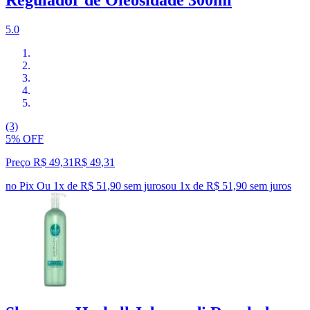
Regulador de Oleosidade 300ml
5.0
(3)
5% OFF
Preço R$ 49,31
R$
49
,
31
no Pix
Ou 1x de R$ 51,90 sem juros
ou
1
x de
R$ 51,90
sem juros