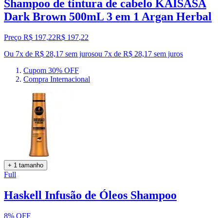
Shampoo de tintura de cabelo KAISASA
Dark Brown 500mL 3 em 1 Argan Herbal
Preço R$ 197,22
R$
197
,
22
Ou 7x de R$ 28,17 sem juros
ou
7
x de
R$ 28,17
sem juros
Cupom 30% OFF
Compra Internacional
+ 1 tamanho
Full
Haskell Infusão de Óleos Shampoo
8% OFF