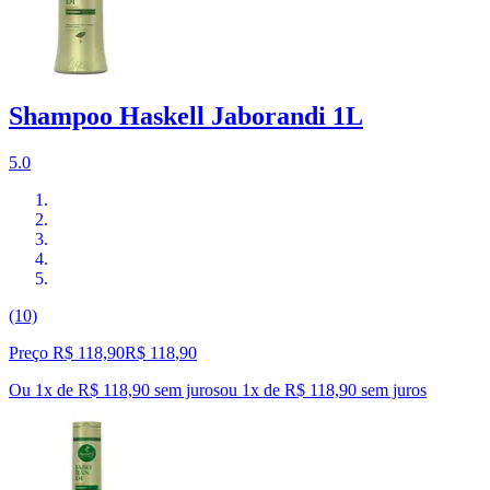
Shampoo Haskell Jaborandi 1L
5.0
(10)
Preço R$ 118,90
R$
118
,
90
Ou 1x de R$ 118,90 sem juros
ou
1
x de
R$ 118,90
sem juros