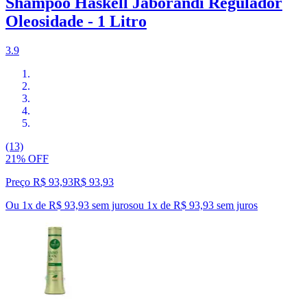
Shampoo Haskell Jaborandi Regulador
Oleosidade - 1 Litro
3.9
(13)
21% OFF
Preço R$ 93,93
R$
93
,
93
Ou 1x de R$ 93,93 sem juros
ou
1
x de
R$ 93,93
sem juros