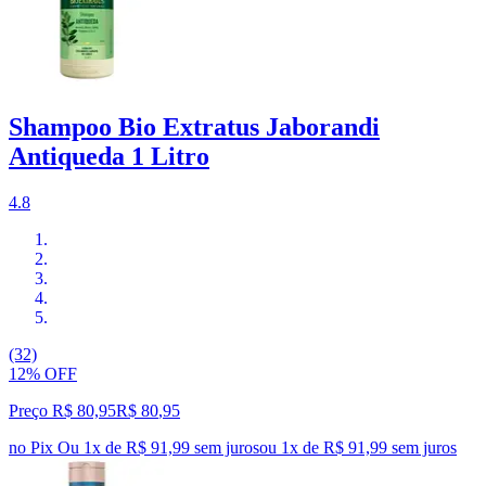
Shampoo Bio Extratus Jaborandi
Antiqueda 1 Litro
4.8
(32)
12% OFF
Preço R$ 80,95
R$
80
,
95
no Pix
Ou 1x de R$ 91,99 sem juros
ou
1
x de
R$ 91,99
sem juros