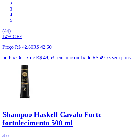
(44)
14% OFF
Preço R$ 42,60
R$
42
,
60
no Pix
Ou 1x de R$ 49,53 sem juros
ou
1
x de
R$ 49,53
sem juros
Shampoo Haskell Cavalo Forte
fortalecimento 500 ml
4.0