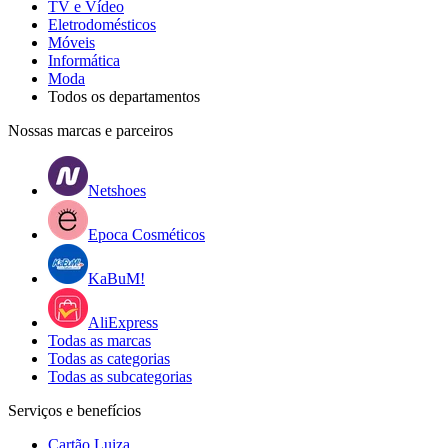
TV e Vídeo
Eletrodomésticos
Móveis
Informática
Moda
Todos os departamentos
Nossas marcas e parceiros
Netshoes
Epoca Cosméticos
KaBuM!
AliExpress
Todas as marcas
Todas as categorias
Todas as subcategorias
Serviços e benefícios
Cartão Luiza