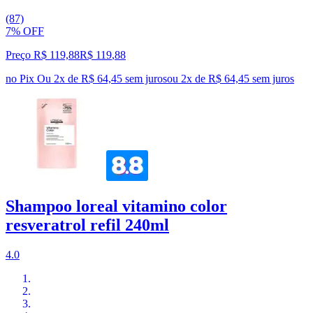
(87)
7% OFF
Preço R$ 119,88
R$
119
,
88
no Pix
Ou 2x de R$ 64,45 sem juros
ou
2
x de
R$ 64,45
sem juros
Shampoo loreal vitamino color
resveratrol refil 240ml
4.0