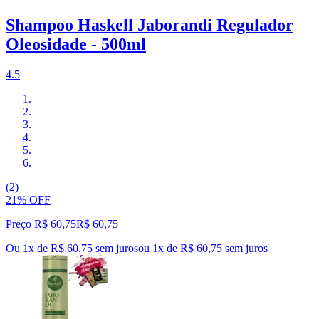
Shampoo Haskell Jaborandi Regulador
Oleosidade - 500ml
4.5
(2)
21% OFF
Preço R$ 60,75
R$
60
,
75
Ou 1x de R$ 60,75 sem juros
ou
1
x de
R$ 60,75
sem juros