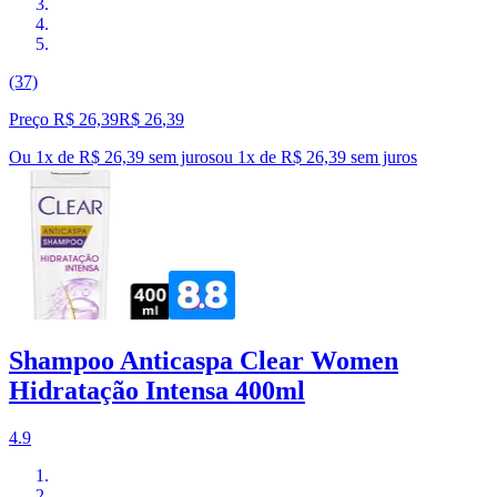
(37)
Preço R$ 26,39
R$
26
,
39
Ou 1x de R$ 26,39 sem juros
ou
1
x de
R$ 26,39
sem juros
Shampoo Anticaspa Clear Women
Hidratação Intensa 400ml
4.9