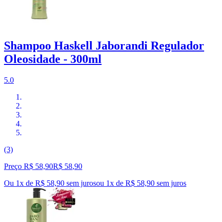
Shampoo Haskell Jaborandi Regulador
Oleosidade - 300ml
5.0
(3)
Preço R$ 58,90
R$
58
,
90
Ou 1x de R$ 58,90 sem juros
ou
1
x de
R$ 58,90
sem juros