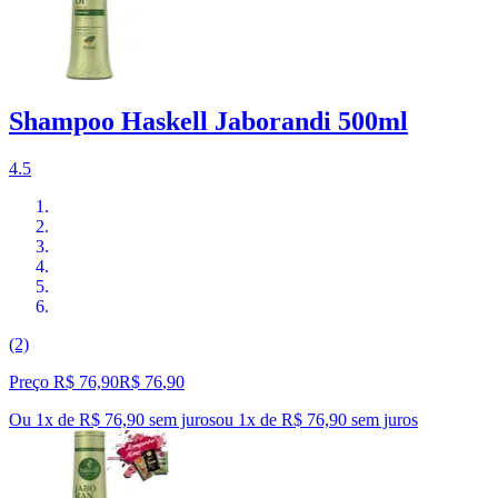
Shampoo Haskell Jaborandi 500ml
4.5
(2)
Preço R$ 76,90
R$
76
,
90
Ou 1x de R$ 76,90 sem juros
ou
1
x de
R$ 76,90
sem juros