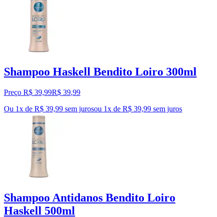
Shampoo Haskell Bendito Loiro 300ml
Preço R$ 39,99
R$
39
,
99
Ou 1x de R$ 39,99 sem juros
ou
1
x de
R$ 39,99
sem juros
Shampoo Antidanos Bendito Loiro
Haskell 500ml