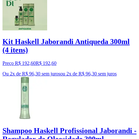
Kit Haskell Jaborandi Antiqueda 300ml
(4 itens)
Preço R$ 192,60
R$
192
,
60
Ou 2x de R$ 96,30 sem juros
ou
2
x de
R$ 96,30
sem juros
Shampoo Haskell Profissional Jaborandi -