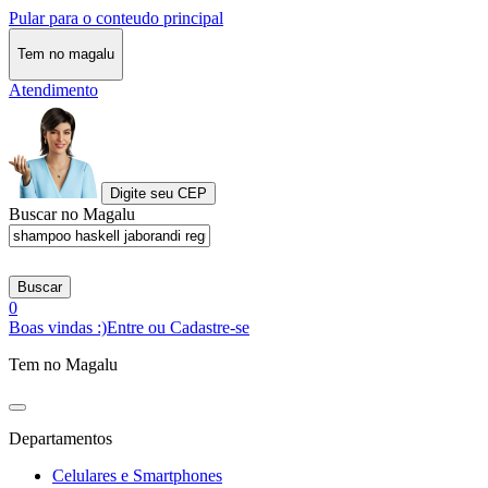
Pular para o conteudo principal
Tem no magalu
Atendimento
Digite seu CEP
Buscar no Magalu
Buscar
0
Boas vindas :)
Entre ou Cadastre-se
Tem no Magalu
Departamentos
Celulares e Smartphones