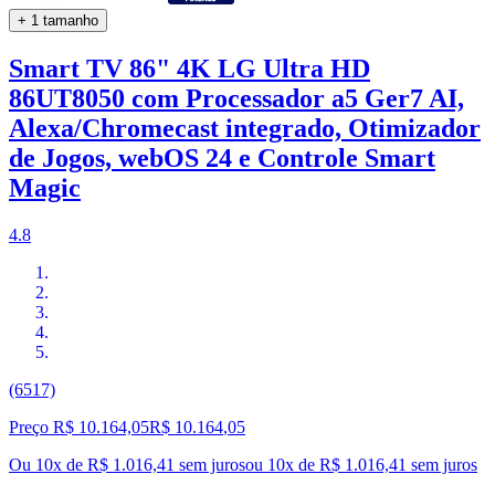
+ 1 tamanho
Smart TV 86" 4K LG Ultra HD
86UT8050 com Processador a5 Ger7 AI,
Alexa/Chromecast integrado, Otimizador
de Jogos, webOS 24 e Controle Smart
Magic
4.8
(6517)
Preço R$ 10.164,05
R$
10.164
,
05
Ou 10x de R$ 1.016,41 sem juros
ou
10
x de
R$ 1.016,41
sem juros