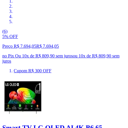
(6)
5% OFF
Preço R$ 7.694,05
R$
7.694
,
05
no Pix
Ou 10x de R$ 809,90 sem juros
ou
10
x de
R$ 809,90
sem
juros
Cupom R$ 300 OFF
Smart TV LG OLED AI 4K B6 65