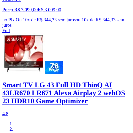
Preço R$ 3.099,00
R$
3.099
,
00
no Pix
Ou 10x de R$ 344,33 sem juros
ou
10
x de
R$ 344,33
sem
juros
Full
Smart TV LG 43 Full HD ThinQ AI
43LR670 LR671 Alexa Airplay 2 webOS
23 HDR10 Game Optimizer
4.8