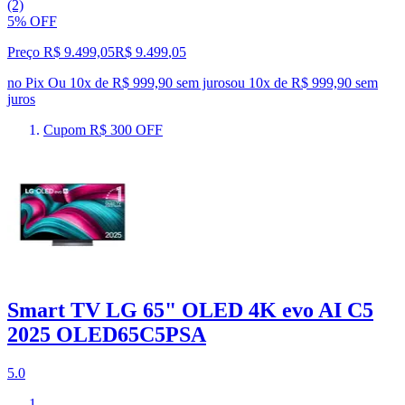
(2)
5% OFF
Preço R$ 9.499,05
R$
9.499
,
05
no Pix
Ou 10x de R$ 999,90 sem juros
ou
10
x de
R$ 999,90
sem
juros
Cupom R$ 300 OFF
Smart TV LG 65" OLED 4K evo AI C5
2025 OLED65C5PSA
5.0