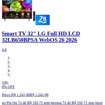
Smart TV 32" LG Full HD LCD
32LB650BPSA WebOS 26 2026
4.8
(18)
8% OFF
Preço R$ 1.241,08
R$
1.241
,
08
no Pix
Ou 7x de R$ 192,71 sem juros
ou
7
x de
R$ 192,71
sem juros