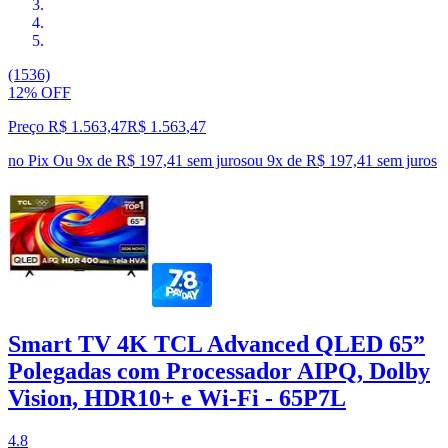
(1536)
12% OFF
Preço R$ 1.563,47
R$
1.563
,
47
no Pix
Ou 9x de R$ 197,41 sem juros
ou
9
x de
R$ 197,41
sem juros
Smart TV 4K TCL Advanced QLED 65”
Polegadas com Processador AIPQ, Dolby
Vision, HDR10+ e Wi-Fi - 65P7L
4.8