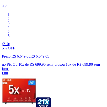
4.7
(210)
5% OFF
Preço R$ 6.649,05
R$
6.649
,
05
no Pix
Ou 10x de R$ 699,90 sem juros
ou
10
x de
R$ 699,90
sem
juros
Full