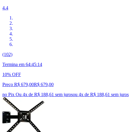
4.4
(102)
Termina em
64:45:13
10% OFF
Preço R$ 679,00
R$
679
,
00
no Pix
Ou 4x de R$ 188,61 sem juros
ou
4
x de
R$ 188,61
sem juros