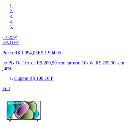
(16259)
5% OFF
Preço R$ 1.994,05
R$
1.994
,
05
no Pix
Ou 10x de R$ 209,90 sem juros
ou
10
x de
R$ 209,90
sem
juros
Cupom R$ 100 OFF
Full