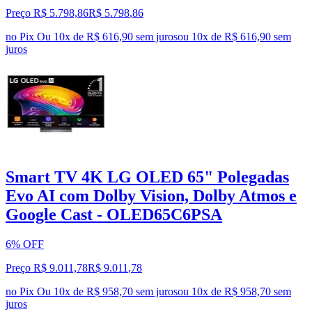
Preço R$ 5.798,86
R$
5.798
,
86
no Pix
Ou 10x de R$ 616,90 sem juros
ou
10
x de
R$ 616,90
sem
juros
Smart TV 4K LG OLED 65" Polegadas
Evo AI com Dolby Vision, Dolby Atmos e
Google Cast - OLED65C6PSA
6% OFF
Preço R$ 9.011,78
R$
9.011
,
78
no Pix
Ou 10x de R$ 958,70 sem juros
ou
10
x de
R$ 958,70
sem
juros