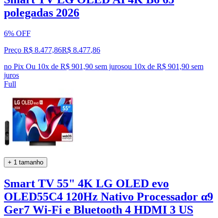
polegadas 2026
6% OFF
Preço R$ 8.477,86
R$
8.477
,
86
no Pix
Ou 10x de R$ 901,90 sem juros
ou
10
x de
R$ 901,90
sem
juros
Full
+ 1 tamanho
Smart TV 55" 4K LG OLED evo
OLED55C4 120Hz Nativo Processador α9
Ger7 Wi-Fi e Bluetooth 4 HDMI 3 US