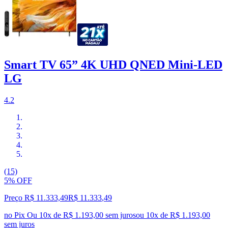
Smart TV 65” 4K UHD QNED Mini-LED
LG
4.2
(15)
5% OFF
Preço R$ 11.333,49
R$
11.333
,
49
no Pix
Ou 10x de R$ 1.193,00 sem juros
ou
10
x de
R$ 1.193,00
sem juros