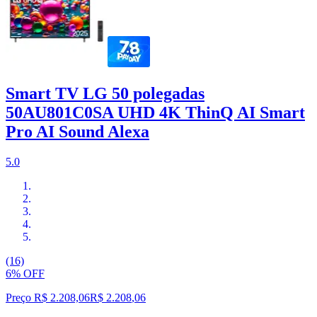
Smart TV LG 50 polegadas
50AU801C0SA UHD 4K ThinQ AI Smart
Pro AI Sound Alexa
5.0
(16)
6% OFF
Preço R$ 2.208,06
R$
2.208
,
06