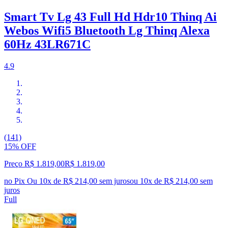
Smart Tv Lg 43 Full Hd Hdr10 Thinq Ai
Webos Wifi5 Bluetooth Lg Thinq Alexa
60Hz 43LR671C
4.9
(141)
15% OFF
Preço R$ 1.819,00
R$
1.819
,
00
no Pix
Ou 10x de R$ 214,00 sem juros
ou
10
x de
R$ 214,00
sem
juros
Full