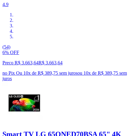
4.9
(54)
6% OFF
Preço R$ 3.663,64
R$
3.663
,
64
no Pix
Ou 10x de R$ 389,75 sem juros
ou
10
x de
R$ 389,75
sem
juros
Smart TV LG 65QNED70BSA 65" 4K