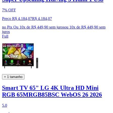
7% OFF
Preço R$ 4.184,07
R$
4.184
,
07
no Pix
Ou 10x de R$ 449,90 sem juros
ou
10
x de
R$ 449,90
sem
juros
Full
+ 1 tamanho
Smart TV 65" LG 4K Ultra HD Mini
RGB 65MRGB85BSC WebOS 26 2026
5.0