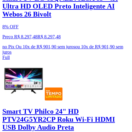
Ultra HD OLED Preto Inteligente AI
Webos 26 Bivolt
8% OFF
Preço R$ 8.297,48
R$
8.297
,
48
no Pix
Ou 10x de R$ 901,90 sem juros
ou
10
x de
R$ 901,90
sem
juros
Full
Smart TV Philco 24" HD
PTV24G5YR2CP Roku Wi-Fi HDMI
USB Dolby Audio Preta