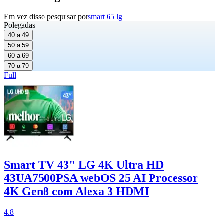
Em vez disso pesquisar por
smart 65 lg
Polegadas
40 a 49
50 a 59
60 a 69
70 a 79
Full
Smart TV 43" LG 4K Ultra HD
43UA7500PSA webOS 25 AI Processor
4K Gen8 com Alexa 3 HDMI
4.8