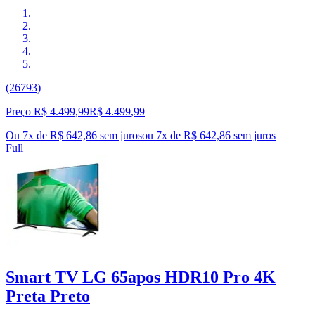
(26793)
Preço R$ 4.499,99
R$
4.499
,
99
Ou 7x de R$ 642,86 sem juros
ou
7
x de
R$ 642,86
sem juros
Full
Smart TV LG 65apos HDR10 Pro 4K
Preta Preto