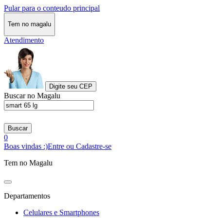
Pular para o conteudo principal
Tem no magalu
Atendimento
Digite seu CEP
Buscar no Magalu
Buscar
0
Boas vindas :)
Entre ou Cadastre-se
Tem no Magalu
Departamentos
Celulares e Smartphones