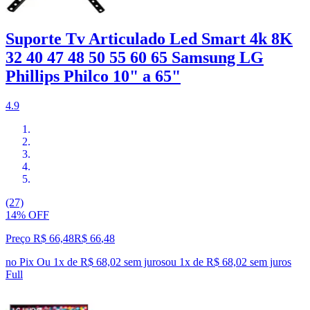
Suporte Tv Articulado Led Smart 4k 8K
32 40 47 48 50 55 60 65 Samsung LG
Phillips Philco 10" a 65"
4.9
(27)
14% OFF
Preço R$ 66,48
R$
66
,
48
no Pix
Ou 1x de R$ 68,02 sem juros
ou
1
x de
R$ 68,02
sem juros
Full