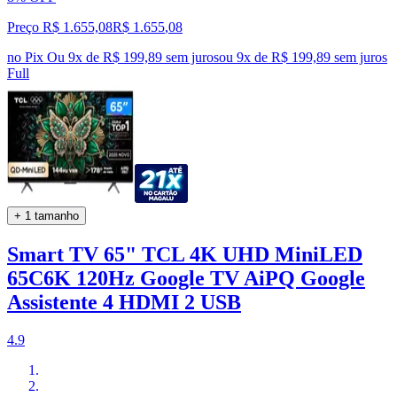
Preço R$ 1.655,08
R$
1.655
,
08
no Pix
Ou 9x de R$ 199,89 sem juros
ou
9
x de
R$ 199,89
sem juros
Full
+ 1 tamanho
Smart TV 65" TCL 4K UHD MiniLED
65C6K 120Hz Google TV AiPQ Google
Assistente 4 HDMI 2 USB
4.9