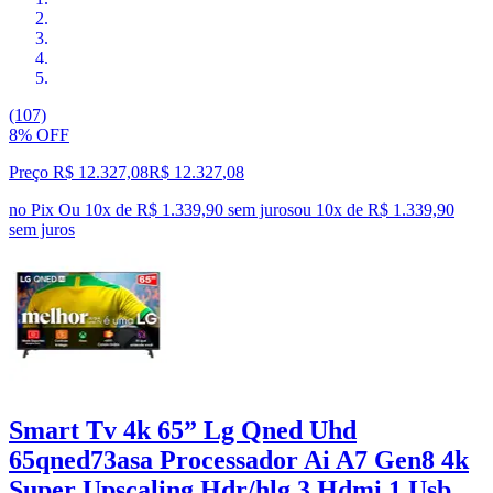
(107)
8% OFF
Preço R$ 12.327,08
R$
12.327
,
08
no Pix
Ou 10x de R$ 1.339,90 sem juros
ou
10
x de
R$ 1.339,90
sem juros
Smart Tv 4k 65” Lg Qned Uhd
65qned73asa Processador Ai A7 Gen8 4k
Super Upscaling Hdr/hlg 3 Hdmi 1 Usb