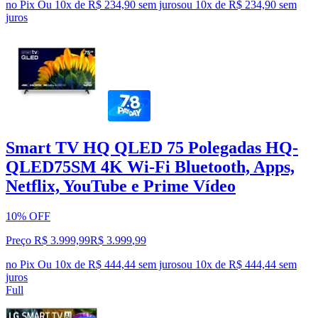
no Pix
Ou 10x de R$ 234,90 sem juros
ou
10
x de
R$ 234,90
sem
juros
Smart TV HQ QLED 75 Polegadas HQ-
QLED75SM 4K Wi-Fi Bluetooth, Apps,
Netflix, YouTube e Prime Vídeo
10% OFF
Preço R$ 3.999,99
R$
3.999
,
99
no Pix
Ou 10x de R$ 444,44 sem juros
ou
10
x de
R$ 444,44
sem
juros
Full