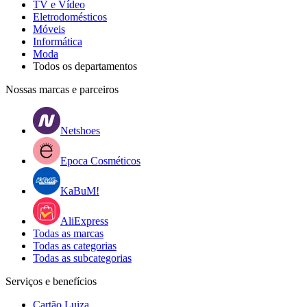
TV e Vídeo
Eletrodomésticos
Móveis
Informática
Moda
Todos os departamentos
Nossas marcas e parceiros
Netshoes
Epoca Cosméticos
KaBuM!
AliExpress
Todas as marcas
Todas as categorias
Todas as subcategorias
Serviços e benefícios
Cartão Luiza