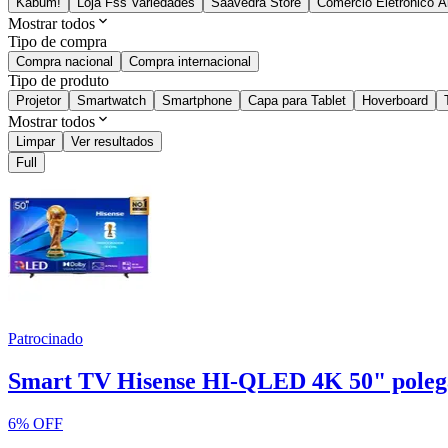
Kabum!
Loja Fss Variedades
Saavedra Store
Comércio Eletrônico A
Mostrar todos
Tipo de compra
Compra nacional
Compra internacional
Tipo de produto
Projetor
Smartwatch
Smartphone
Capa para Tablet
Hoverboard
Mostrar todos
Limpar
Ver resultados
Full
Patrocinado
Smart TV Hisense HI-QLED 4K 50" polega
6% OFF