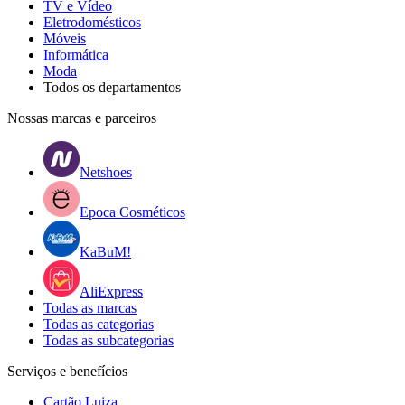
TV e Vídeo
Eletrodomésticos
Móveis
Informática
Moda
Todos os departamentos
Nossas marcas e parceiros
Netshoes
Epoca Cosméticos
KaBuM!
AliExpress
Todas as marcas
Todas as categorias
Todas as subcategorias
Serviços e benefícios
Cartão Luiza