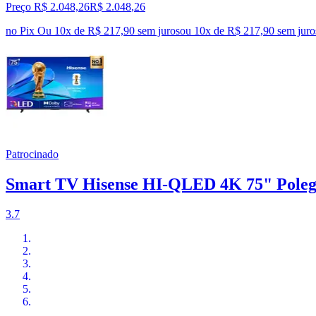
Preço R$ 2.048,26
R$
2.048
,
26
no Pix
Ou 10x de R$ 217,90 sem juros
ou
10
x de
R$ 217,90
sem juro
Patrocinado
Smart TV Hisense HI-QLED 4K 75" Polega
3.7