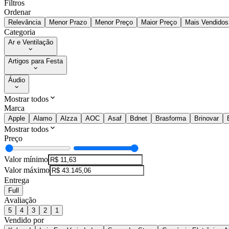
Filtros
Ordenar
Relevância
Menor Prazo
Menor Preço
Maior Preço
Mais Vendidos
Categoria
Ar e Ventilação
Artigos para Festa
Áudio
Mostrar todos
Marca
Apple
Alamo
Alzza
AOC
Asaf
Bdnet
Brasforma
Brinovar
Mostrar todos
Preço
Valor mínimo
Valor máximo
Entrega
Full
Avaliação
5
4
3
2
1
Vendido por