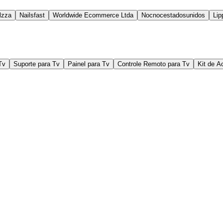
lzza
Nailsfast
Worldwide Ecommerce Ltda
Nocnocestadosunidos
Lip
Tv
Suporte para Tv
Painel para Tv
Controle Remoto para Tv
Kit de A