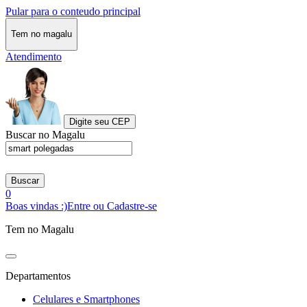
Pular para o conteudo principal
Tem no magalu
Atendimento
Digite seu CEP
Buscar no Magalu
Buscar
0
Boas vindas :)
Entre ou Cadastre-se
Tem no Magalu
Departamentos
Celulares e Smartphones