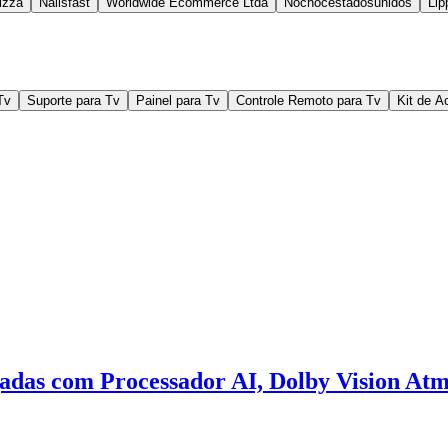
lzza
Nailsfast
Worldwide Ecommerce Ltda
Nocnocestadosunidos
Lip
Tv
Suporte para Tv
Painel para Tv
Controle Remoto para Tv
Kit de A
das com Processador AI, Dolby Vision At