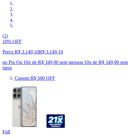
(2)
10% OFF
Preço R$ 3.149,10
R$
3.149
,
10
no Pix
Ou 10x de R$ 349,90 sem juros
ou
10
x de
R$ 349,90
sem
juros
Cupom R$ 500 OFF
Full