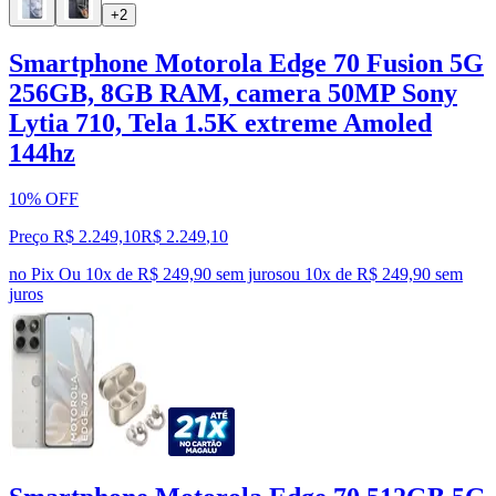
+2
Smartphone Motorola Edge 70 Fusion 5G
256GB, 8GB RAM, camera 50MP Sony
Lytia 710, Tela 1.5K extreme Amoled
144hz
10% OFF
Preço R$ 2.249,10
R$
2.249
,
10
no Pix
Ou 10x de R$ 249,90 sem juros
ou
10
x de
R$ 249,90
sem
juros