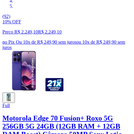
(92)
10% OFF
Preço R$ 2.249,10
R$
2.249
,
10
no Pix
Ou 10x de R$ 249,90 sem juros
ou
10
x de
R$ 249,90
sem
juros
Full
Motorola Edge 70 Fusion+ Roxo 5G
256GB 5G 24GB (12GB RAM + 12GB