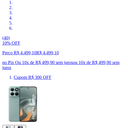
(40)
10% OFF
Preço R$ 4.499,10
R$
4.499
,
10
no Pix
Ou 10x de R$ 499,90 sem juros
ou
10
x de
R$ 499,90
sem
juros
Cupom R$ 300 OFF