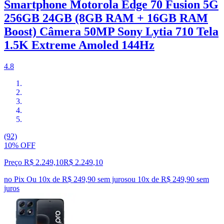
Smartphone Motorola Edge 70 Fusion 5G
256GB 24GB (8GB RAM + 16GB RAM
Boost) Câmera 50MP Sony Lytia 710 Tela
1.5K Extreme Amoled 144Hz
4.8
(92)
10% OFF
Preço R$ 2.249,10
R$
2.249
,
10
no Pix
Ou 10x de R$ 249,90 sem juros
ou
10
x de
R$ 249,90
sem
juros