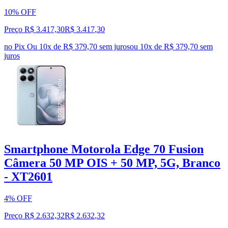
10% OFF
Preço R$ 3.417,30
R$
3.417
,
30
no Pix
Ou 10x de R$ 379,70 sem juros
ou
10
x de
R$ 379,70
sem
juros
Smartphone Motorola Edge 70 Fusion
Câmera 50 MP OIS + 50 MP, 5G, Branco
- XT2601
4% OFF
Preço R$ 2.632,32
R$
2.632
,
32