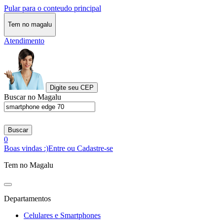
Pular para o conteudo principal
Tem no magalu
Atendimento
Digite seu CEP
Buscar no Magalu
Buscar
0
Boas vindas :)
Entre ou Cadastre-se
Tem no Magalu
Departamentos
Celulares e Smartphones