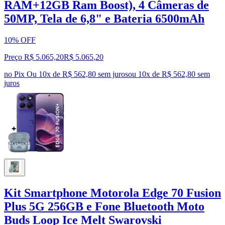
RAM+12GB Ram Boost), 4 Câmeras de
50MP, Tela de 6,8" e Bateria 6500mAh
10% OFF
Preço R$ 5.065,20
R$
5.065
,
20
no Pix
Ou 10x de R$ 562,80 sem juros
ou
10
x de
R$ 562,80
sem
juros
Kit Smartphone Motorola Edge 70 Fusion
Plus 5G 256GB e Fone Bluetooth Moto
Buds Loop Ice Melt Swarovski