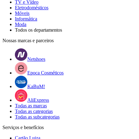
TV e Vídeo
Eletrodomésticos
Móveis
Informática
Moda
Todos os departamentos
Nossas marcas e parceiros
Netshoes
Epoca Cosméticos
KaBuM!
AliExpress
Todas as marcas
Todas as categorias
Todas as subcategorias
Serviços e benefícios
Cartão Luiza