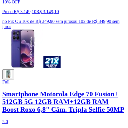
10% OFF
Preço R$ 3.149,10
R$
3.149
,
10
no Pix
Ou 10x de R$ 349,90 sem juros
ou
10
x de
R$ 349,90
sem
juros
Full
Smartphone Motorola Edge 70 Fusion+
512GB 5G 12GB RAM+12GB RAM
Boost Roxo 6,8" Câm. Tripla Selfie 50MP
5.0