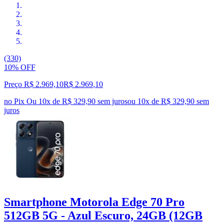
(330)
10% OFF
Preço R$ 2.969,10
R$
2.969
,
10
no Pix
Ou 10x de R$ 329,90 sem juros
ou
10
x de
R$ 329,90
sem
juros
Smartphone Motorola Edge 70 Pro
512GB 5G - Azul Escuro, 24GB (12GB