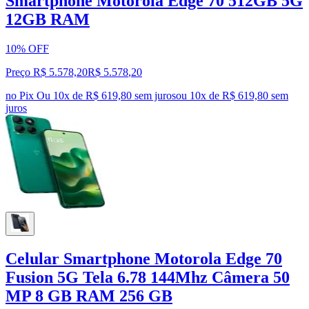
Smartphone Motorola Edge 70 512GB 5G
12GB RAM
10% OFF
Preço R$ 5.578,20
R$
5.578
,
20
no Pix
Ou 10x de R$ 619,80 sem juros
ou
10
x de
R$ 619,80
sem
juros
Celular Smartphone Motorola Edge 70
Fusion 5G Tela 6.78 144Mhz Câmera 50
MP 8 GB RAM 256 GB