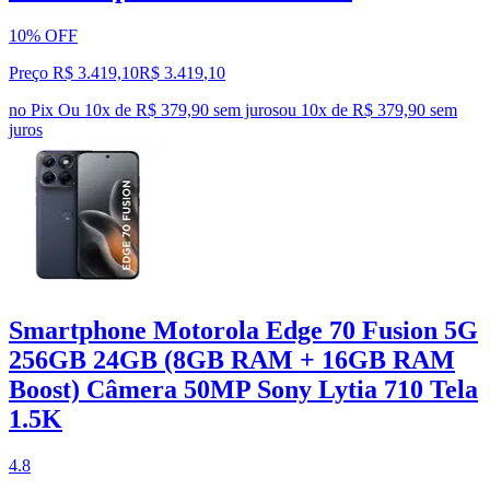
10% OFF
Preço R$ 3.419,10
R$
3.419
,
10
no Pix
Ou 10x de R$ 379,90 sem juros
ou
10
x de
R$ 379,90
sem
juros
Smartphone Motorola Edge 70 Fusion 5G
256GB 24GB (8GB RAM + 16GB RAM
Boost) Câmera 50MP Sony Lytia 710 Tela
1.5K
4.8