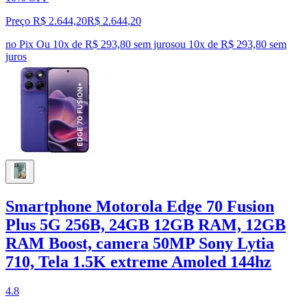
Preço R$ 2.644,20
R$
2.644
,
20
no Pix
Ou 10x de R$ 293,80 sem juros
ou
10
x de
R$ 293,80
sem
juros
Smartphone Motorola Edge 70 Fusion
Plus 5G 256B, 24GB 12GB RAM, 12GB
RAM Boost, camera 50MP Sony Lytia
710, Tela 1.5K extreme Amoled 144hz
4.8