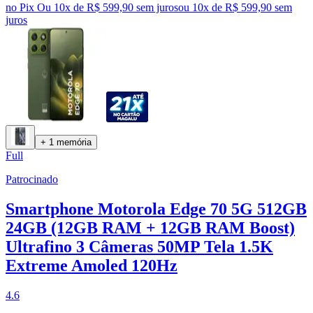
no Pix
Ou 10x de R$ 599,90 sem juros
ou
10
x de
R$ 599,90
sem
juros
+ 1 memória
Full
Patrocinado
Smartphone Motorola Edge 70 5G 512GB
24GB (12GB RAM + 12GB RAM Boost)
Ultrafino 3 Câmeras 50MP Tela 1.5K
Extreme Amoled 120Hz
4.6