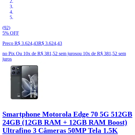
(92)
5% OFF
Preço R$ 3.624,43
R$
3.624
,
43
no Pix
Ou 10x de R$ 381,52 sem juros
ou
10
x de
R$ 381,52
sem
juros
Smartphone Motorola Edge 70 5G 512GB
24GB (12GB RAM + 12GB RAM Boost)
Ultrafino 3 Câmeras 50MP Tela 1.5K