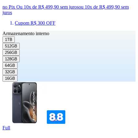
no Pix
Ou 10x de R$ 499,90 sem juros
ou
10
x de
R$ 499,90
sem
juros
Cupom R$ 300 OFF
Armazenamento interno
1TB
512GB
256GB
128GB
64GB
32GB
16GB
Full