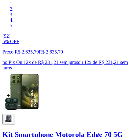
(92)
5% OFF
Preço R$ 2.635,79
R$
2.635
,
79
no Pix
Ou 12x de R$ 231,21 sem juros
ou
12
x de
R$ 231,21
sem
juros
Kit Smartphone Motorola Edge 70 5G