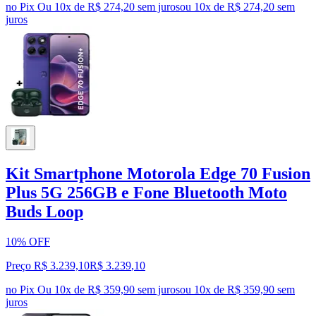
no Pix
Ou 10x de R$ 274,20 sem juros
ou
10
x de
R$ 274,20
sem
juros
Kit Smartphone Motorola Edge 70 Fusion
Plus 5G 256GB e Fone Bluetooth Moto
Buds Loop
10% OFF
Preço R$ 3.239,10
R$
3.239
,
10
no Pix
Ou 10x de R$ 359,90 sem juros
ou
10
x de
R$ 359,90
sem
juros