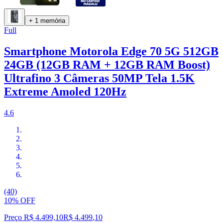
+ 1 memória
Full
Smartphone Motorola Edge 70 5G 512GB
24GB (12GB RAM + 12GB RAM Boost)
Ultrafino 3 Câmeras 50MP Tela 1.5K
Extreme Amoled 120Hz
4.6
(40)
10% OFF
Preço R$ 4.499,10
R$
4.499
,
10