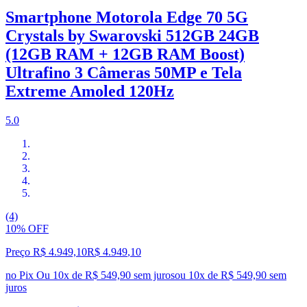
Smartphone Motorola Edge 70 5G
Crystals by Swarovski 512GB 24GB
(12GB RAM + 12GB RAM Boost)
Ultrafino 3 Câmeras 50MP e Tela
Extreme Amoled 120Hz
5.0
(4)
10% OFF
Preço R$ 4.949,10
R$
4.949
,
10
no Pix
Ou 10x de R$ 549,90 sem juros
ou
10
x de
R$ 549,90
sem
juros