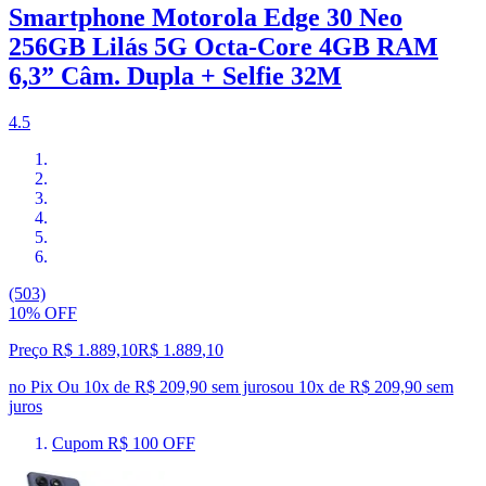
Smartphone Motorola Edge 30 Neo
256GB Lilás 5G Octa-Core 4GB RAM
6,3” Câm. Dupla + Selfie 32M
4.5
(503)
10% OFF
Preço R$ 1.889,10
R$
1.889
,
10
no Pix
Ou 10x de R$ 209,90 sem juros
ou
10
x de
R$ 209,90
sem
juros
Cupom R$ 100 OFF