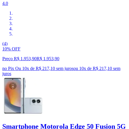
4.0
(4)
10% OFF
Preço R$ 1.953,90
R$
1.953
,
90
no Pix
Ou 10x de R$ 217,10 sem juros
ou
10
x de
R$ 217,10
sem
juros
Smartphone Motorola Edge 50 Fusion 5G