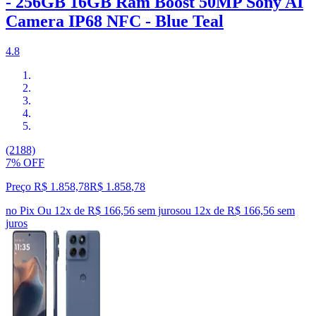
- 256GB 16GB Ram Boost 50MP Sony AI
Camera IP68 NFC - Blue Teal
4.8
(2188)
7% OFF
Preço R$ 1.858,78
R$
1.858
,
78
no Pix
Ou 12x de R$ 166,56 sem juros
ou
12
x de
R$ 166,56
sem
juros