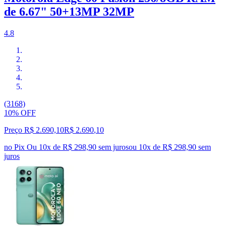
de 6.67" 50+13MP 32MP
4.8
(3168)
10% OFF
Preço R$ 2.690,10
R$
2.690
,
10
no Pix
Ou 10x de R$ 298,90 sem juros
ou
10
x de
R$ 298,90
sem
juros