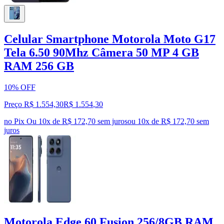
Celular Smartphone Motorola Moto G17
Tela 6.50 90Mhz Câmera 50 MP 4 GB
RAM 256 GB
10% OFF
Preço R$ 1.554,30
R$
1.554
,
30
no Pix
Ou 10x de R$ 172,70 sem juros
ou
10
x de
R$ 172,70
sem
juros
Motorola Edge 60 Fusion 256/8GB RAM