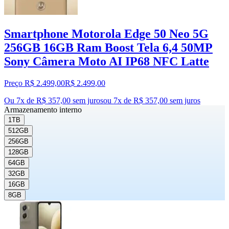
Smartphone Motorola Edge 50 Neo 5G
256GB 16GB Ram Boost Tela 6,4 50MP
Sony Câmera Moto AI IP68 NFC Latte
Preço R$ 2.499,00
R$
2.499
,
00
Ou 7x de R$ 357,00 sem juros
ou
7
x de
R$ 357,00
sem juros
Armazenamento interno
1TB
512GB
256GB
128GB
64GB
32GB
16GB
8GB