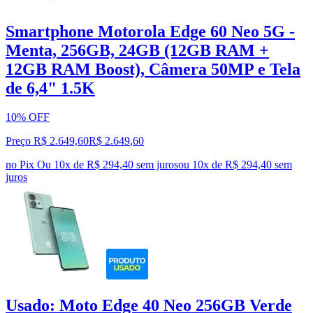
Smartphone Motorola Edge 60 Neo 5G -
Menta, 256GB, 24GB (12GB RAM +
12GB RAM Boost), Câmera 50MP e Tela
de 6,4" 1.5K
10% OFF
Preço R$ 2.649,60
R$
2.649
,
60
no Pix
Ou 10x de R$ 294,40 sem juros
ou
10
x de
R$ 294,40
sem
juros
Usado: Moto Edge 40 Neo 256GB Verde