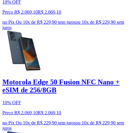
10% OFF
Preço R$ 2.069,10
R$
2.069
,
10
no Pix
Ou 10x de R$ 229,90 sem juros
ou
10
x de
R$ 229,90
sem
juros
Motorola Edge 50 Fusion NFC Nano +
eSIM de 256/8GB
10% OFF
Preço R$ 2.069,10
R$
2.069
,
10
no Pix
Ou 10x de R$ 229,90 sem juros
ou
10
x de
R$ 229,90
sem
juros