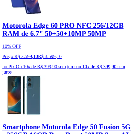
Motorola Edge 60 PRO NFC 256/12GB
RAM de 6.7" 50+50+10MP 50MP
10% OFF
Preço R$ 3.599,10
R$
3.599
,
10
no Pix
Ou 10x de R$ 399,90 sem juros
ou
10
x de
R$ 399,90
sem
juros
Smartphone Motorola Edge 50 Fusion 5G