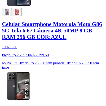
Celular Smartphone Motorola Moto G86
5G Tela 6.67 Câmera 4K 50MP 8 GB
RAM 256 GB COR:AZUL
10% OFF
Preço R$ 2.299,50
R$
2.299
,
50
no Pix
Ou 10x de R$ 255,50 sem juros
ou
10
x de
R$ 255,50
sem
juros