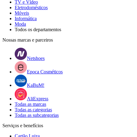
TV e Vídeo
Eletrodomésticos
Móveis
Informática
Moda
Todos os departamentos
Nossas marcas e parceiros
Netshoes
Epoca Cosméticos
KaBuM!
AliExpress
Todas as marcas
Todas as categorias
Todas as subcategorias
Serviços e benefícios
Cartão Luiza