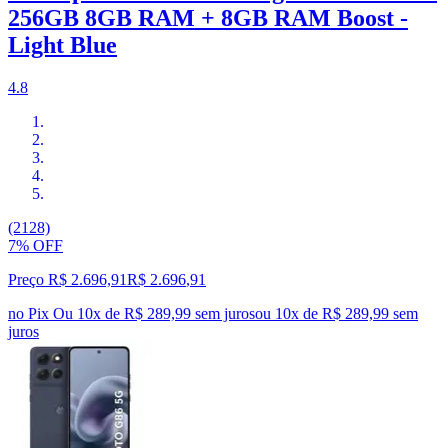
256GB 8GB RAM + 8GB RAM Boost -
Light Blue
4.8
(2128)
7% OFF
Preço R$ 2.696,91
R$
2.696
,
91
no Pix
Ou 10x de R$ 289,99 sem juros
ou
10
x de
R$ 289,99
sem
juros