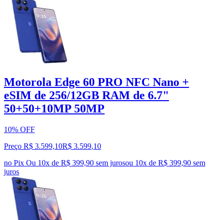
Motorola Edge 60 PRO NFC Nano +
eSIM de 256/12GB RAM de 6.7"
50+50+10MP 50MP
10% OFF
Preço R$ 3.599,10
R$
3.599
,
10
no Pix
Ou 10x de R$ 399,90 sem juros
ou
10
x de
R$ 399,90
sem
juros