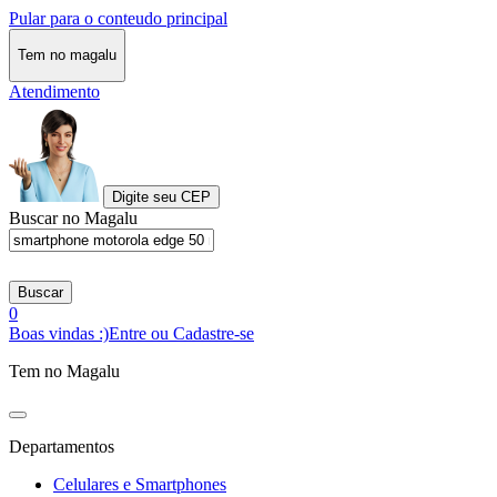
Pular para o conteudo principal
Tem no magalu
Atendimento
Digite seu CEP
Buscar no Magalu
Buscar
0
Boas vindas :)
Entre ou Cadastre-se
Tem no Magalu
Departamentos
Celulares e Smartphones