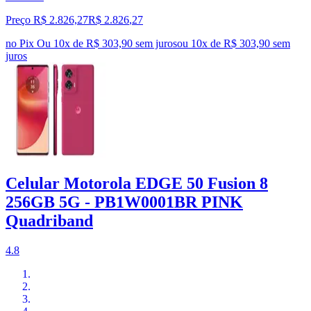
Preço R$ 2.826,27
R$
2.826
,
27
no Pix
Ou 10x de R$ 303,90 sem juros
ou
10
x de
R$ 303,90
sem
juros
Celular Motorola EDGE 50 Fusion 8
256GB 5G - PB1W0001BR PINK
Quadriband
4.8