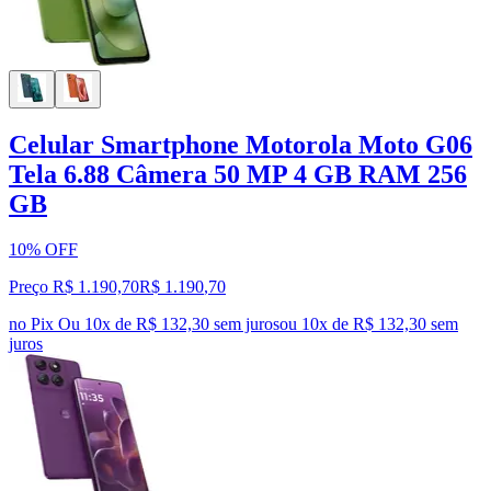
Celular Smartphone Motorola Moto G06
Tela 6.88 Câmera 50 MP 4 GB RAM 256
GB
10% OFF
Preço R$ 1.190,70
R$
1.190
,
70
no Pix
Ou 10x de R$ 132,30 sem juros
ou
10
x de
R$ 132,30
sem
juros