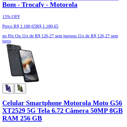
Bom - Trocafy - Motorola
15% OFF
Preço R$ 1.180,65
R$
1.180
,
65
no Pix
Ou 11x de R$ 126,27 sem juros
ou
11
x de
R$ 126,27
sem
juros
Celular Smartphone Motorola Moto G56
XT2529 5G Tela 6.72 Câmera 50MP 8GB
RAM 256 GB