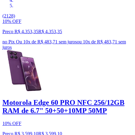
(2128)
10% OFF
Preço R$ 4.353,35
R$
4.353
,
35
no Pix
Ou 10x de R$ 483,71 sem juros
ou
10
x de
R$ 483,71
sem
juros
Motorola Edge 60 PRO NFC 256/12GB
RAM de 6.7" 50+50+10MP 50MP
10% OFF
Preço R$ 3.599,10
R$
3.599
,
10