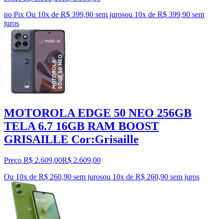
no Pix
Ou 10x de R$ 399,90 sem juros
ou
10
x de
R$ 399,90
sem
juros
MOTOROLA EDGE 50 NEO 256GB
TELA 6.7 16GB RAM BOOST
GRISAILLE Cor:Grisaille
Preço R$ 2.609,00
R$
2.609
,
00
Ou 10x de R$ 260,90 sem juros
ou
10
x de
R$ 260,90
sem juros