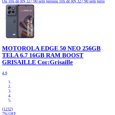
Ou 10x de R$ 327,90 sem juros
ou
10
x de
R$ 327,90
sem juros
MOTOROLA EDGE 50 NEO 256GB
TELA 6.7 16GB RAM BOOST
GRISAILLE Cor:Grisaille
4.9
(1232)
7% OFF