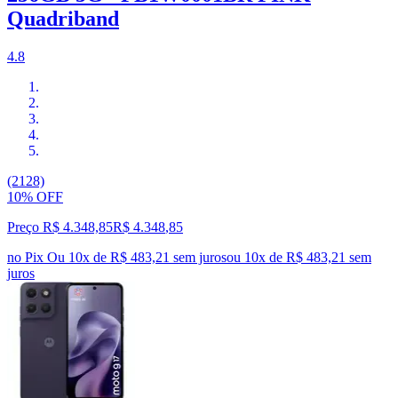
Quadriband
4.8
(2128)
10% OFF
Preço R$ 4.348,85
R$
4.348
,
85
no Pix
Ou 10x de R$ 483,21 sem juros
ou
10
x de
R$ 483,21
sem
juros