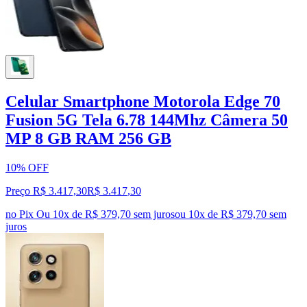
Celular Smartphone Motorola Edge 70
Fusion 5G Tela 6.78 144Mhz Câmera 50
MP 8 GB RAM 256 GB
10% OFF
Preço R$ 3.417,30
R$
3.417
,
30
no Pix
Ou 10x de R$ 379,70 sem juros
ou
10
x de
R$ 379,70
sem
juros