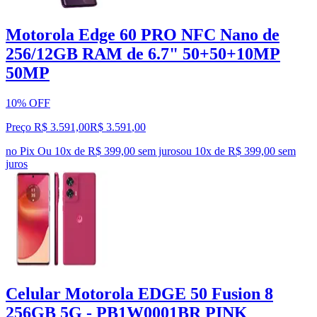
Motorola Edge 60 PRO NFC Nano de
256/12GB RAM de 6.7" 50+50+10MP
50MP
10% OFF
Preço R$ 3.591,00
R$
3.591
,
00
no Pix
Ou 10x de R$ 399,00 sem juros
ou
10
x de
R$ 399,00
sem
juros
Celular Motorola EDGE 50 Fusion 8
256GB 5G - PB1W0001BR PINK