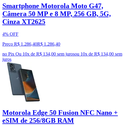
Smartphone Motorola Moto G47,
Câmera 50 MP e 8 MP, 256 GB, 5G,
Cinza XT2625
4% OFF
Preço R$ 1.286,40
R$
1.286
,
40
no Pix
Ou 10x de R$ 134,00 sem juros
ou
10
x de
R$ 134,00
sem
juros
Motorola Edge 50 Fusion NFC Nano +
eSIM de 256/8GB RAM