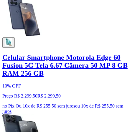
Celular Smartphone Motorola Edge 60
Fusion 5G Tela 6.67 Câmera 50 MP 8 GB
RAM 256 GB
10% OFF
Preço R$ 2.299,50
R$
2.299
,
50
no Pix
Ou 10x de R$ 255,50 sem juros
ou
10
x de
R$ 255,50
sem
juros