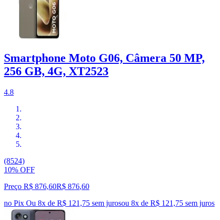
Smartphone Moto G06, Câmera 50 MP,
256 GB, 4G, XT2523
4.8
(8524)
10% OFF
Preço R$ 876,60
R$
876
,
60
no Pix
Ou 8x de R$ 121,75 sem juros
ou
8
x de
R$ 121,75
sem juros