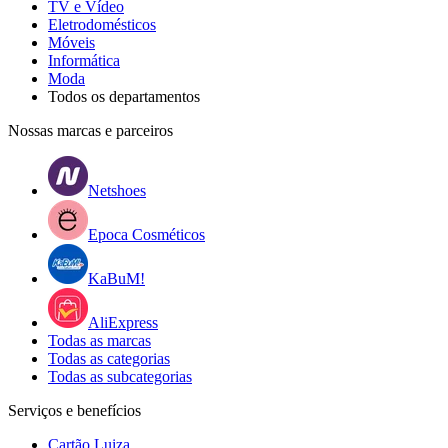
TV e Vídeo
Eletrodomésticos
Móveis
Informática
Moda
Todos os departamentos
Nossas marcas e parceiros
Netshoes
Epoca Cosméticos
KaBuM!
AliExpress
Todas as marcas
Todas as categorias
Todas as subcategorias
Serviços e benefícios
Cartão Luiza