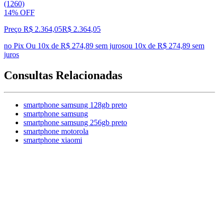
(1260)
14% OFF
Preço R$ 2.364,05
R$
2.364
,
05
no Pix
Ou 10x de R$ 274,89 sem juros
ou
10
x de
R$ 274,89
sem
juros
Consultas Relacionadas
smartphone samsung 128gb preto
smartphone samsung
smartphone samsung 256gb preto
smartphone motorola
smartphone xiaomi