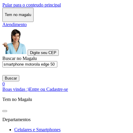
Pular para o conteudo principal
Tem no magalu
Atendimento
Digite seu CEP
Buscar no Magalu
Buscar
0
Boas vindas :)
Entre ou Cadastre-se
Tem no Magalu
Departamentos
Celulares e Smartphones