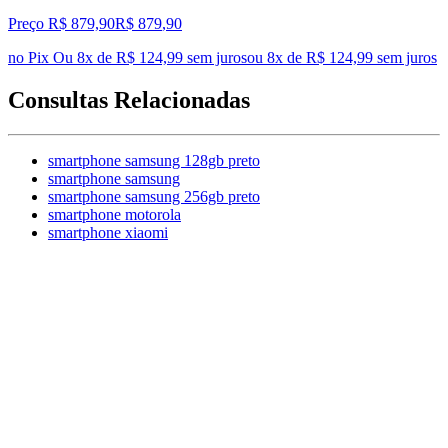
Preço R$ 879,90
R$
879
,
90
no Pix
Ou 8x de R$ 124,99 sem juros
ou
8
x de
R$ 124,99
sem juros
Consultas Relacionadas
smartphone samsung 128gb preto
smartphone samsung
smartphone samsung 256gb preto
smartphone motorola
smartphone xiaomi