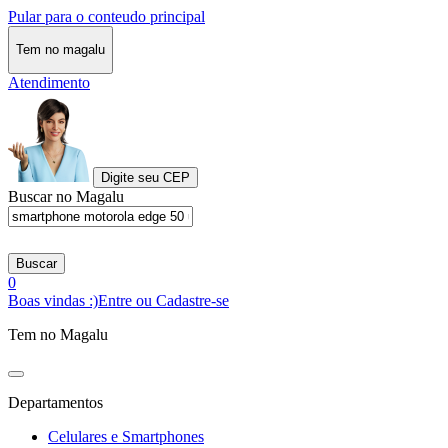
Pular para o conteudo principal
Tem no magalu
Atendimento
Digite seu CEP
Buscar no Magalu
Buscar
0
Boas vindas :)
Entre ou Cadastre-se
Tem no Magalu
Departamentos
Celulares e Smartphones