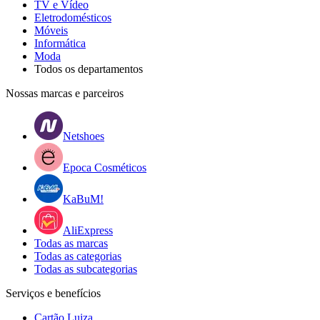
TV e Vídeo
Eletrodomésticos
Móveis
Informática
Moda
Todos os departamentos
Nossas marcas e parceiros
Netshoes
Epoca Cosméticos
KaBuM!
AliExpress
Todas as marcas
Todas as categorias
Todas as subcategorias
Serviços e benefícios
Cartão Luiza