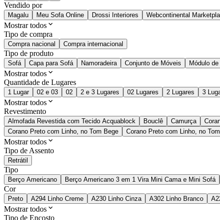
Vendido por
Magalu
Meu Sofa Online
Drossi Interiores
Webcontinental Marketpl
Mostrar todos
Tipo de compra
Compra nacional
Compra internacional
Tipo de produto
Sofá
Capa para Sofá
Namoradeira
Conjunto de Móveis
Módulo de
Mostrar todos
Quantidade de Lugares
1 Lugar
02 e 03
02
2 e 3 Lugares
02 Lugares
2 Lugares
3 Lug
Mostrar todos
Revestimento
Almofada Revestida com Tecido Acquablock
Bouclê
Camurça
Cora
Corano Preto com Linho, no Tom Bege
Corano Preto com Linho, no Tom
Mostrar todos
Tipo de Assento
Retrátil
Tipo
Berço Americano
Berço Americano 3 em 1 Vira Mini Cama e Mini Sofá
Cor
Preto
A294 Linho Creme
A230 Linho Cinza
A302 Linho Branco
A2
Mostrar todos
Tipo de Encosto