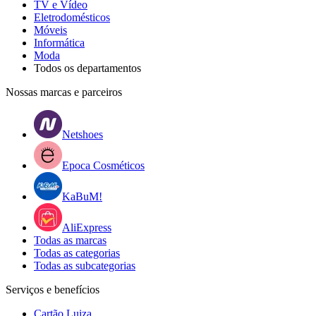
TV e Vídeo
Eletrodomésticos
Móveis
Informática
Moda
Todos os departamentos
Nossas marcas e parceiros
Netshoes
Epoca Cosméticos
KaBuM!
AliExpress
Todas as marcas
Todas as categorias
Todas as subcategorias
Serviços e benefícios
Cartão Luiza