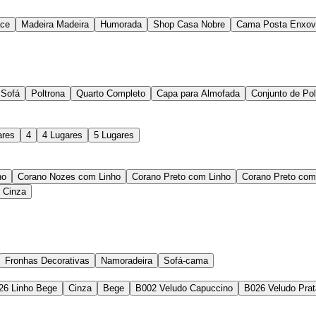
ace
Madeira Madeira
Humorada
Shop Casa Nobre
Cama Posta Enxov
 Sofá
Poltrona
Quarto Completo
Capa para Almofada
Conjunto de Pol
ares
4
4 Lugares
5 Lugares
no
Corano Nozes com Linho
Corano Preto com Linho
Corano Preto com
 Cinza
Fronhas Decorativas
Namoradeira
Sofá-cama
26 Linho Bege
Cinza
Bege
B002 Veludo Capuccino
B026 Veludo Prat