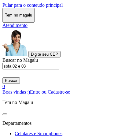
Pular para o conteudo principal
Tem no magalu
Atendimento
Digite seu CEP
Buscar no Magalu
Buscar
0
Boas vindas :)
Entre ou Cadastre-se
Tem no Magalu
Departamentos
Celulares e Smartphones