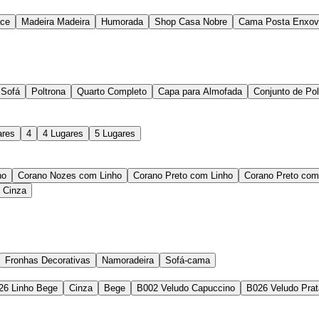
ace
Madeira Madeira
Humorada
Shop Casa Nobre
Cama Posta Enxov
 Sofá
Poltrona
Quarto Completo
Capa para Almofada
Conjunto de Pol
ares
4
4 Lugares
5 Lugares
no
Corano Nozes com Linho
Corano Preto com Linho
Corano Preto com
 Cinza
Fronhas Decorativas
Namoradeira
Sofá-cama
26 Linho Bege
Cinza
Bege
B002 Veludo Capuccino
B026 Veludo Prat