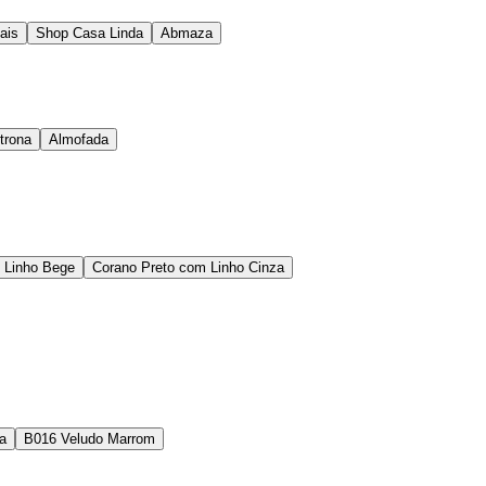
ais
Shop Casa Linda
Abmaza
trona
Almofada
 Linho Bege
Corano Preto com Linho Cinza
a
B016 Veludo Marrom