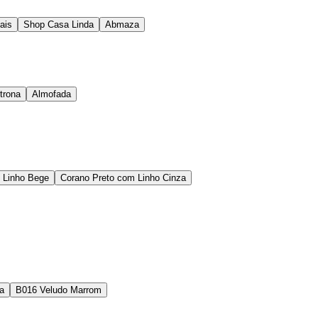
ais
Shop Casa Linda
Abmaza
trona
Almofada
 Linho Bege
Corano Preto com Linho Cinza
a
B016 Veludo Marrom