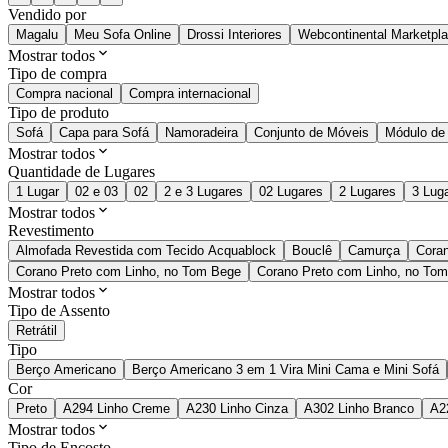
Vendido por
Magalu
Meu Sofa Online
Drossi Interiores
Webcontinental Marketpl
Mostrar todos
Tipo de compra
Compra nacional
Compra internacional
Tipo de produto
Sofá
Capa para Sofá
Namoradeira
Conjunto de Móveis
Módulo de
Mostrar todos
Quantidade de Lugares
1 Lugar
02 e 03
02
2 e 3 Lugares
02 Lugares
2 Lugares
3 Lug
Mostrar todos
Revestimento
Almofada Revestida com Tecido Acquablock
Bouclê
Camurça
Cora
Corano Preto com Linho, no Tom Bege
Corano Preto com Linho, no Tom
Mostrar todos
Tipo de Assento
Retrátil
Tipo
Berço Americano
Berço Americano 3 em 1 Vira Mini Cama e Mini Sofá
Cor
Preto
A294 Linho Creme
A230 Linho Cinza
A302 Linho Branco
A2
Mostrar todos
Tipo de Encosto