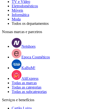
TV e Vídeo
Eletrodomésticos
Móveis
Informática
Moda
Todos os departamentos
Nossas marcas e parceiros
Netshoes
Epoca Cosméticos
KaBuM!
AliExpress
Todas as marcas
Todas as categorias
Todas as subcategorias
Serviços e benefícios
Cartão Luiza