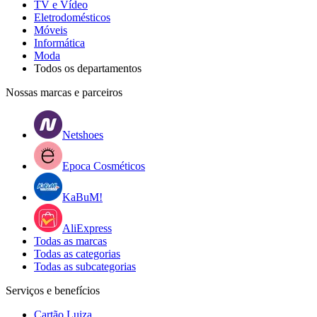
TV e Vídeo
Eletrodomésticos
Móveis
Informática
Moda
Todos os departamentos
Nossas marcas e parceiros
Netshoes
Epoca Cosméticos
KaBuM!
AliExpress
Todas as marcas
Todas as categorias
Todas as subcategorias
Serviços e benefícios
Cartão Luiza