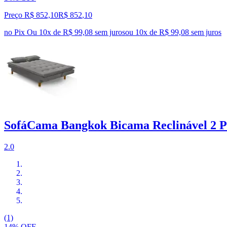
Preço R$ 852,10
R$
852
,
10
no Pix
Ou 10x de R$ 99,08 sem juros
ou
10
x de
R$ 99,08
sem juros
SofáCama Bangkok Bicama Reclinável 2 P
2.0
(1)
14% OFF