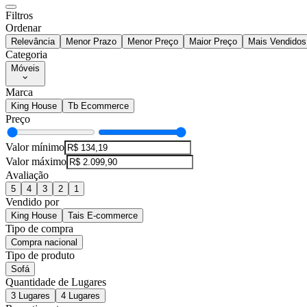
Filtros
Ordenar
Relevância
Menor Prazo
Menor Preço
Maior Preço
Mais Vendidos
Categoria
Móveis
Marca
King House
Tb Ecommerce
Preço
Valor mínimo
Valor máximo
Avaliação
5
4
3
2
1
Vendido por
King House
Tais E-commerce
Tipo de compra
Compra nacional
Tipo de produto
Sofá
Quantidade de Lugares
3 Lugares
4 Lugares