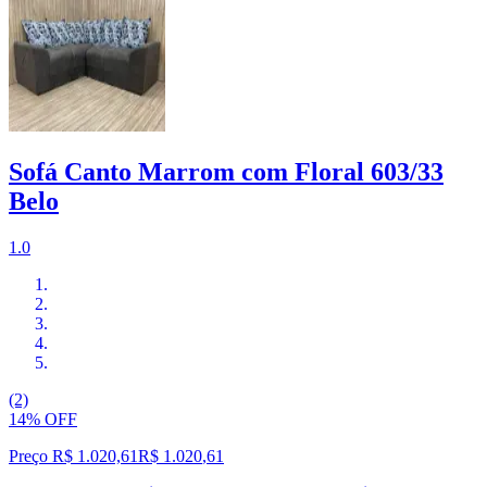
Sofá Canto Marrom com Floral 603/33
Belo
1.0
(2)
14% OFF
Preço R$ 1.020,61
R$
1.020
,
61