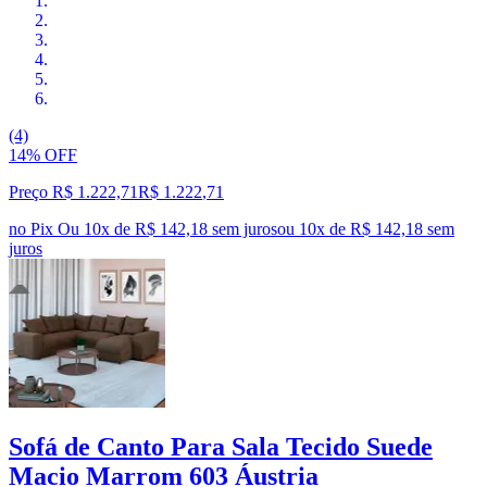
(4)
14% OFF
Preço R$ 1.222,71
R$
1.222
,
71
no Pix
Ou 10x de R$ 142,18 sem juros
ou
10
x de
R$ 142,18
sem
juros
Sofá de Canto Para Sala Tecido Suede
Macio Marrom 603 Áustria