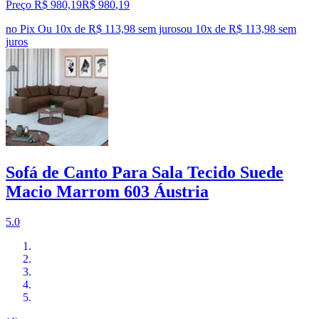
Preço R$ 980,19
R$
980
,
19
no Pix
Ou 10x de R$ 113,98 sem juros
ou
10
x de
R$ 113,98
sem
juros
Sofá de Canto Para Sala Tecido Suede
Macio Marrom 603 Áustria
5.0