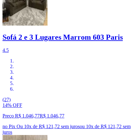
Sofá 2 e 3 Lugares Marrom 603 Paris
4.5
(27)
14% OFF
Preço R$ 1.046,77
R$
1.046
,
77
no Pix
Ou 10x de R$ 121,72 sem juros
ou
10
x de
R$ 121,72
sem
juros