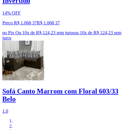
Invertido
14% OFF
Preço R$ 1.068,37
R$
1.068
,
37
no Pix
Ou 10x de R$ 124,23 sem juros
ou
10
x de
R$ 124,23
sem
juros
Sofá Canto Marrom com Floral 603/33
Belo
1.0