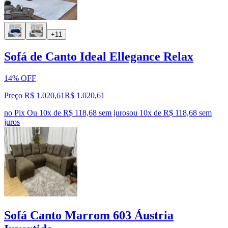
+11
Sofá de Canto Ideal Ellegance Relax
14% OFF
Preço R$ 1.020,61
R$
1.020
,
61
no Pix
Ou 10x de R$ 118,68 sem juros
ou
10
x de
R$ 118,68
sem
juros
Sofá Canto Marrom 603 Áustria