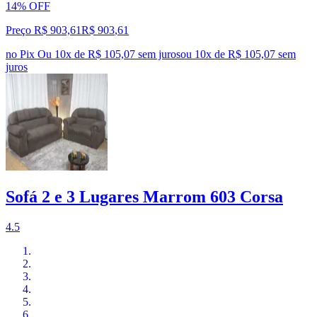
14% OFF
Preço R$ 903,61
R$
903
,
61
no Pix
Ou 10x de R$ 105,07 sem juros
ou
10
x de
R$ 105,07
sem
juros
Sofá 2 e 3 Lugares Marrom 603 Corsa
4.5