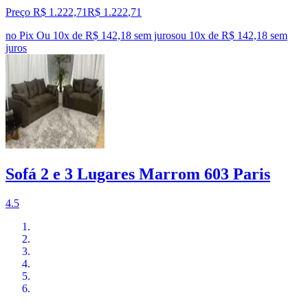
Preço R$ 1.222,71
R$
1.222
,
71
no Pix
Ou 10x de R$ 142,18 sem juros
ou
10
x de
R$ 142,18
sem
juros
Sofá 2 e 3 Lugares Marrom 603 Paris
4.5