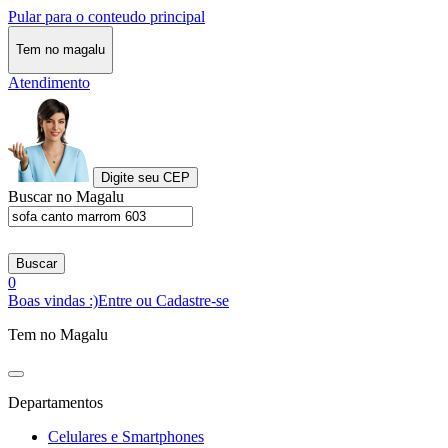
Pular para o conteudo principal
Tem no magalu
Atendimento
Digite seu CEP
Buscar no Magalu
Buscar
0
Boas vindas :)
Entre ou Cadastre-se
Tem no Magalu
Departamentos
Celulares e Smartphones