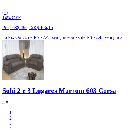
(1)
14% OFF
Preço R$ 466,15
R$
466
,
15
no Pix
Ou 7x de R$ 77,43 sem juros
ou
7
x de
R$ 77,43
sem juros
Sofá 2 e 3 Lugares Marrom 603 Corsa
4.5