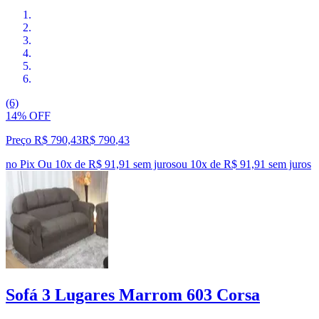
(6)
14% OFF
Preço R$ 790,43
R$
790
,
43
no Pix
Ou 10x de R$ 91,91 sem juros
ou
10
x de
R$ 91,91
sem juros
Sofá 3 Lugares Marrom 603 Corsa