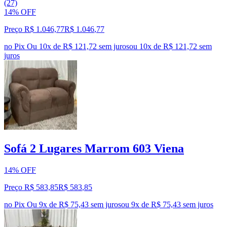
(27)
14% OFF
Preço R$ 1.046,77
R$
1.046
,
77
no Pix
Ou 10x de R$ 121,72 sem juros
ou
10
x de
R$ 121,72
sem
juros
Sofá 2 Lugares Marrom 603 Viena
14% OFF
Preço R$ 583,85
R$
583
,
85
no Pix
Ou 9x de R$ 75,43 sem juros
ou
9
x de
R$ 75,43
sem juros