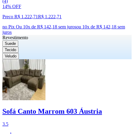
(4)
14% OFF
Preço R$ 1.222,71
R$
1.222
,
71
no Pix
Ou 10x de R$ 142,18 sem juros
ou
10
x de
R$ 142,18
sem
juros
Revestimento
Suede
Tecido
Veludo
Sofá Canto Marrom 603 Áustria
3.5