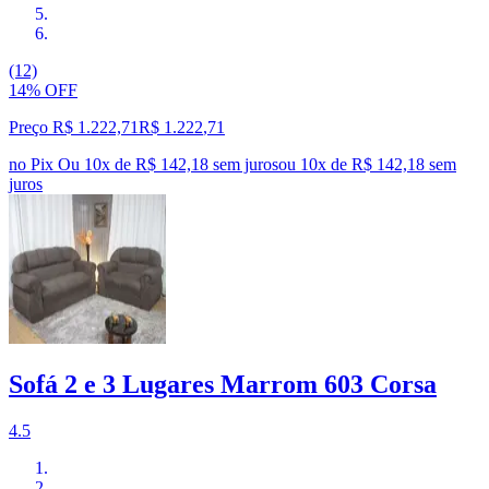
(12)
14% OFF
Preço R$ 1.222,71
R$
1.222
,
71
no Pix
Ou 10x de R$ 142,18 sem juros
ou
10
x de
R$ 142,18
sem
juros
Sofá 2 e 3 Lugares Marrom 603 Corsa
4.5