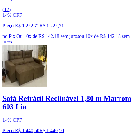
(12)
14% OFF
Preço R$ 1.222,71
R$
1.222
,
71
no Pix
Ou 10x de R$ 142,18 sem juros
ou
10
x de
R$ 142,18
sem
juros
Sofá Retrátil Reclinável 1,80 m Marrom
603 Lia
14% OFF
Preço R$ 1.440,50
R$
1.440
,
50