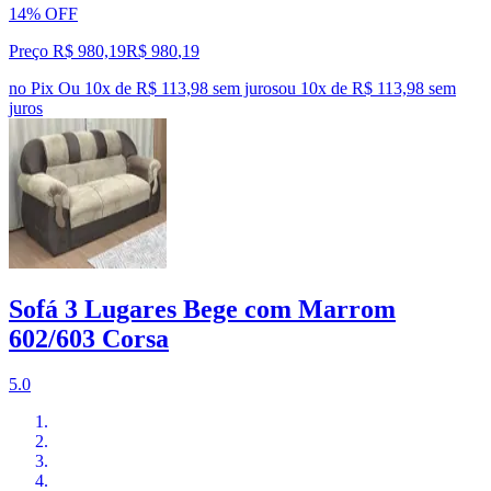
14% OFF
Preço R$ 980,19
R$
980
,
19
no Pix
Ou 10x de R$ 113,98 sem juros
ou
10
x de
R$ 113,98
sem
juros
Sofá 3 Lugares Bege com Marrom
602/603 Corsa
5.0