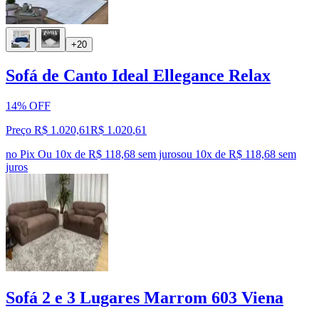
+20
Sofá de Canto Ideal Ellegance Relax
14% OFF
Preço R$ 1.020,61
R$
1.020
,
61
no Pix
Ou 10x de R$ 118,68 sem juros
ou
10
x de
R$ 118,68
sem
juros
Sofá 2 e 3 Lugares Marrom 603 Viena