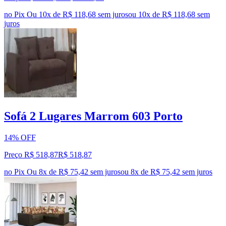
no Pix
Ou 10x de R$ 118,68 sem juros
ou
10
x de
R$ 118,68
sem
juros
Sofá 2 Lugares Marrom 603 Porto
14% OFF
Preço R$ 518,87
R$
518
,
87
no Pix
Ou 8x de R$ 75,42 sem juros
ou
8
x de
R$ 75,42
sem juros