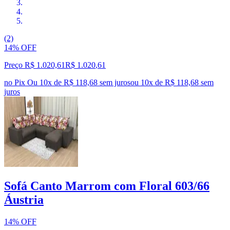
(2)
14% OFF
Preço R$ 1.020,61
R$
1.020
,
61
no Pix
Ou 10x de R$ 118,68 sem juros
ou
10
x de
R$ 118,68
sem
juros
Sofá Canto Marrom com Floral 603/66
Áustria
14% OFF