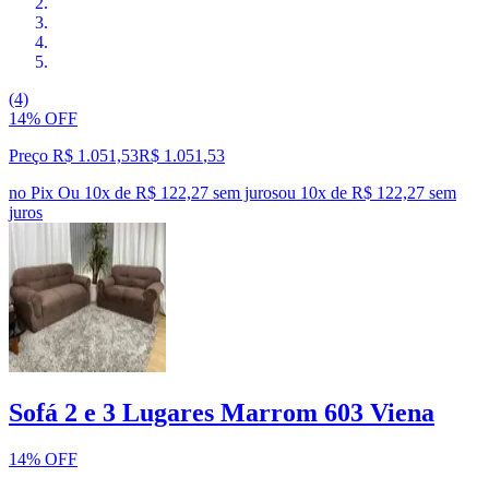
(4)
14% OFF
Preço R$ 1.051,53
R$
1.051
,
53
no Pix
Ou 10x de R$ 122,27 sem juros
ou
10
x de
R$ 122,27
sem
juros
Sofá 2 e 3 Lugares Marrom 603 Viena
14% OFF