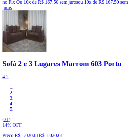
no Pix
Ou 10x de R$ 167,50 sem juros
ou
10
x de
R$ 167,50
sem
juros
Sofá 2 e 3 Lugares Marrom 603 Porto
4.2
(31)
14% OFF
Preço R$ 1.020,61
R$
1.020
,
61