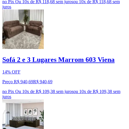
no Pix
Ou 10x de R$ 118,68 sem juros
ou
10
x de
R$ 118,68
sem
juros
Sofá 2 e 3 Lugares Marrom 603 Viena
14% OFF
Preço R$ 940,69
R$
940
,
69
no Pix
Ou 10x de R$ 109,38 sem juros
ou
10
x de
R$ 109,38
sem
juros