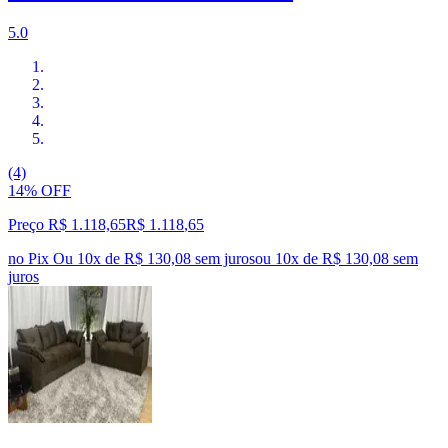
5.0
(4)
14% OFF
Preço R$ 1.118,65
R$
1.118
,
65
no Pix
Ou 10x de R$ 130,08 sem juros
ou
10
x de
R$ 130,08
sem
juros