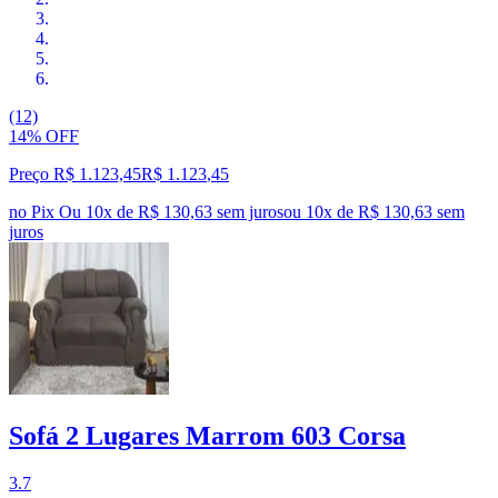
(12)
14% OFF
Preço R$ 1.123,45
R$
1.123
,
45
no Pix
Ou 10x de R$ 130,63 sem juros
ou
10
x de
R$ 130,63
sem
juros
Sofá 2 Lugares Marrom 603 Corsa
3.7