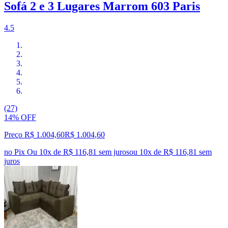
Sofá 2 e 3 Lugares Marrom 603 Paris
4.5
(27)
14% OFF
Preço R$ 1.004,60
R$
1.004
,
60
no Pix
Ou 10x de R$ 116,81 sem juros
ou
10
x de
R$ 116,81
sem
juros