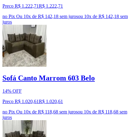
Preço R$ 1.222,71
R$
1.222
,
71
no Pix
Ou 10x de R$ 142,18 sem juros
ou
10
x de
R$ 142,18
sem
juros
Sofá Canto Marrom 603 Belo
14% OFF
Preço R$ 1.020,61
R$
1.020
,
61
no Pix
Ou 10x de R$ 118,68 sem juros
ou
10
x de
R$ 118,68
sem
juros