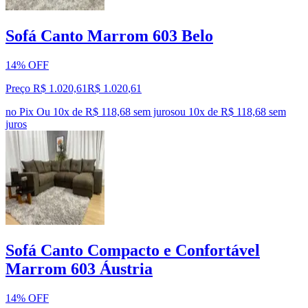
Sofá Canto Marrom 603 Belo
14% OFF
Preço R$ 1.020,61
R$
1.020
,
61
no Pix
Ou 10x de R$ 118,68 sem juros
ou
10
x de
R$ 118,68
sem
juros
Sofá Canto Compacto e Confortável
Marrom 603 Áustria
14% OFF