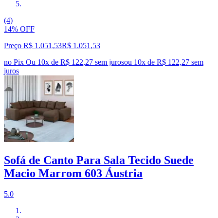
(4)
14% OFF
Preço R$ 1.051,53
R$
1.051
,
53
no Pix
Ou 10x de R$ 122,27 sem juros
ou
10
x de
R$ 122,27
sem
juros
Sofá de Canto Para Sala Tecido Suede
Macio Marrom 603 Áustria
5.0