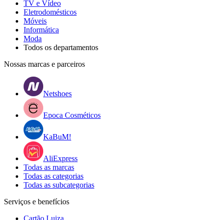
TV e Vídeo
Eletrodomésticos
Móveis
Informática
Moda
Todos os departamentos
Nossas marcas e parceiros
Netshoes
Epoca Cosméticos
KaBuM!
AliExpress
Todas as marcas
Todas as categorias
Todas as subcategorias
Serviços e benefícios
Cartão Luiza