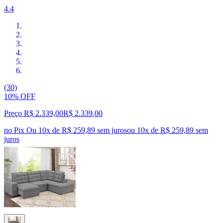
4.4
(30)
10% OFF
Preço R$ 2.339,00
R$
2.339
,
00
no Pix
Ou 10x de R$ 259,89 sem juros
ou
10
x de
R$ 259,89
sem
juros