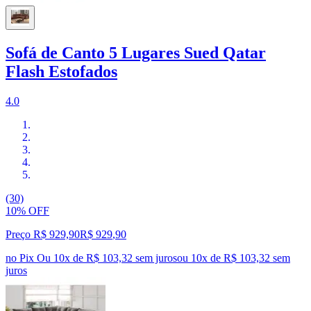
Sofá de Canto 5 Lugares Sued Qatar
Flash Estofados
4.0
(30)
10% OFF
Preço R$ 929,90
R$
929
,
90
no Pix
Ou 10x de R$ 103,32 sem juros
ou
10
x de
R$ 103,32
sem
juros