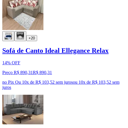
+20
Sofá de Canto Ideal Ellegance Relax
14% OFF
Preço R$ 890,31
R$
890
,
31
no Pix
Ou 10x de R$ 103,52 sem juros
ou
10
x de
R$ 103,52
sem
juros