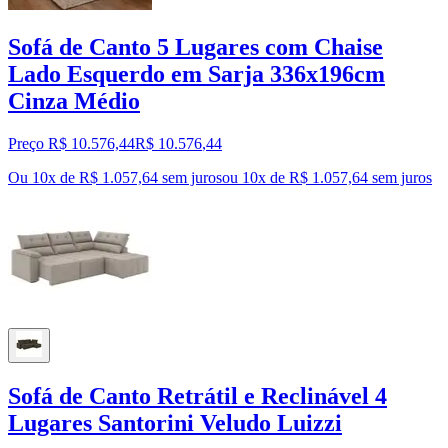
Sofá de Canto 5 Lugares com Chaise
Lado Esquerdo em Sarja 336x196cm
Cinza Médio
Preço R$ 10.576,44
R$
10.576
,
44
Ou 10x de R$ 1.057,64 sem juros
ou
10
x de
R$ 1.057,64
sem juros
Sofá de Canto Retrátil e Reclinável 4
Lugares Santorini Veludo Luizzi