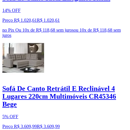
14% OFF
Preço R$ 1.020,61
R$
1.020
,
61
no Pix
Ou 10x de R$ 118,68 sem juros
ou
10
x de
R$ 118,68
sem
juros
Sofá De Canto Retrátil E Reclinável 4
Lugares 220cm Multimóveis CR45346
Bege
5% OFF
Preço R$ 3.609,99
R$
3.609
,
99