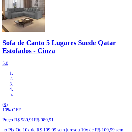
Sofa de Canto 5 Lugares Suede Qatar
Estofados - Cinza
5.0
(9)
10% OFF
Preço R$ 989,91
R$
989
,
91
no Pix
Ou 10x de R$ 109,99 sem juros
ou
10
x de
R$ 109,99
sem