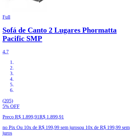
Full
Sofá de Canto 2 Lugares Phormatta
Pacific SMP
4.7
(205)
5% OFF
Preço R$ 1.899,91
R$
1.899
,
91
no Pix
Ou 10x de R$ 199,99 sem juros
ou
10
x de
R$ 199,99
sem
juros