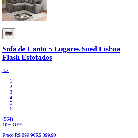
Sofá de Canto 5 Lugares Sued Lisboa
Flash Estofados
4.3
(564)
10% OFF
Preço R$ 899,90
R$
899
,
90