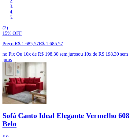
(2)
15% OFF
Preço R$ 1.685,57
R$
1.685
,
57
no Pix
Ou 10x de R$ 198,30 sem juros
ou
10
x de
R$ 198,30
sem
juros
Sofá Canto Ideal Elegante Vermelho 608
Belo
5.0