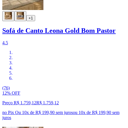
+1
Sofá de Canto Leona Gold Bom Pastor
4.5
(76)
12% OFF
Preço R$ 1.759,12
R$
1.759
,
12
no Pix
Ou 10x de R$ 199,90 sem juros
ou
10
x de
R$ 199,90
sem
juros