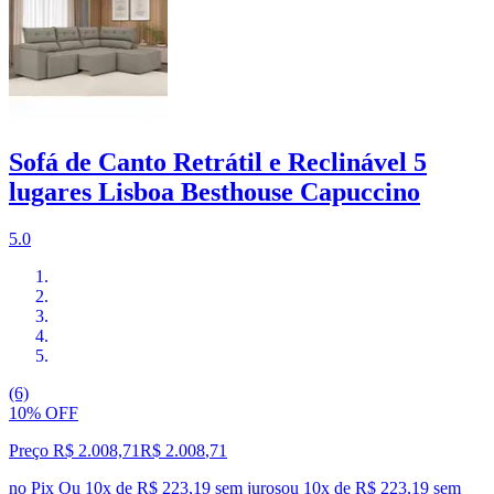
Sofá de Canto Retrátil e Reclinável 5
lugares Lisboa Besthouse Capuccino
5.0
(6)
10% OFF
Preço R$ 2.008,71
R$
2.008
,
71
no Pix
Ou 10x de R$ 223,19 sem juros
ou
10
x de
R$ 223,19
sem