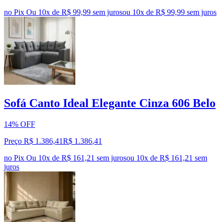
no Pix
Ou 10x de R$ 99,99 sem juros
ou
10
x de
R$ 99,99
sem juros
Sofá Canto Ideal Elegante Cinza 606 Belo
14% OFF
Preço R$ 1.386,41
R$
1.386
,
41
no Pix
Ou 10x de R$ 161,21 sem juros
ou
10
x de
R$ 161,21
sem
juros