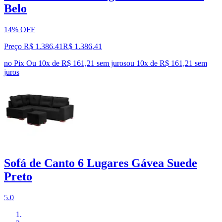
Belo
14% OFF
Preço R$ 1.386,41
R$
1.386
,
41
no Pix
Ou 10x de R$ 161,21 sem juros
ou
10
x de
R$ 161,21
sem
juros
Sofá de Canto 6 Lugares Gávea Suede
Preto
5.0