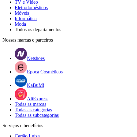
TV e Vídeo
Eletrodomésticos
Móveis
Informática
Moda
Todos os departamentos
Nossas marcas e parceiros
Netshoes
Epoca Cosméticos
KaBuM!
AliExpress
Todas as marcas
Todas as categorias
Todas as subcategorias
Serviços e benefícios
Cartão Luiza