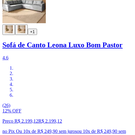
+1
Sofá de Canto Leona Luxo Bom Pastor
4.6
(26)
12% OFF
Preço R$ 2.199,12
R$
2.199
,
12
no Pix
Ou 10x de R$ 249,90 sem juros
ou
10
x de
R$ 249,90
sem