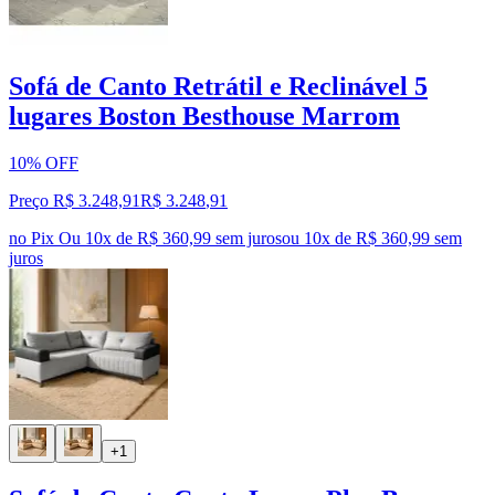
Sofá de Canto Retrátil e Reclinável 5
lugares Boston Besthouse Marrom
10% OFF
Preço R$ 3.248,91
R$
3.248
,
91
no Pix
Ou 10x de R$ 360,99 sem juros
ou
10
x de
R$ 360,99
sem
juros
+1