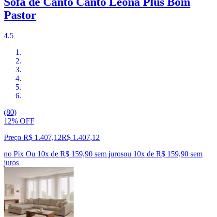
Sofá de Canto Canto Leona Plus Bom
Pastor
4.5
(80)
12% OFF
Preço R$ 1.407,12
R$
1.407
,
12
no Pix
Ou 10x de R$ 159,90 sem juros
ou
10
x de
R$ 159,90
sem
juros