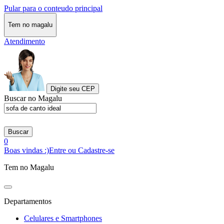
Pular para o conteudo principal
Tem no magalu
Atendimento
Digite seu CEP
Buscar no Magalu
Buscar
0
Boas vindas :)
Entre ou Cadastre-se
Tem no Magalu
Departamentos
Celulares e Smartphones