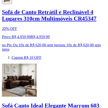
Sofá de Canto Retrátil e Reclinável 4
Lugares 310cm Multimóveis CR45347
20% OFF
Preço R$ 4.959,99
R$
4.959
,
99
no Pix
Ou 10x de R$ 620,00 sem juros
ou
10
x de
R$ 620,00
sem
juros
Cupom R$ 10 OFF
Sofá Canto Ideal Elegante Marrom 603