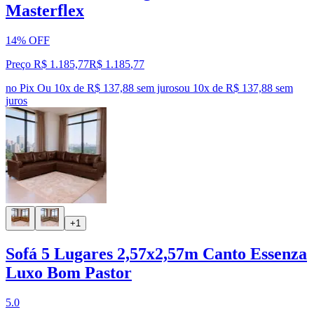
Masterflex
14% OFF
Preço R$ 1.185,77
R$
1.185
,
77
no Pix
Ou 10x de R$ 137,88 sem juros
ou
10
x de
R$ 137,88
sem
juros
+1
Sofá 5 Lugares 2,57x2,57m Canto Essenza
Luxo Bom Pastor
5.0