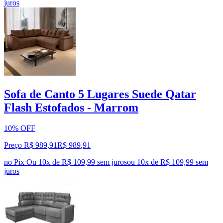
juros
Sofa de Canto 5 Lugares Suede Qatar
Flash Estofados - Marrom
10% OFF
Preço R$ 989,91
R$
989
,
91
no Pix
Ou 10x de R$ 109,99 sem juros
ou
10
x de
R$ 109,99
sem
juros