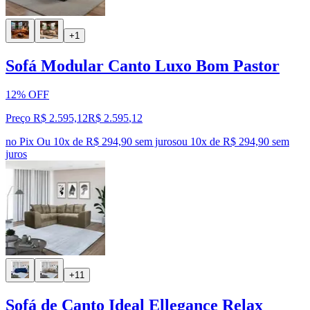
+1
Sofá Modular Canto Luxo Bom Pastor
12% OFF
Preço R$ 2.595,12
R$
2.595
,
12
no Pix
Ou 10x de R$ 294,90 sem juros
ou
10
x de
R$ 294,90
sem
juros
+11
Sofá de Canto Ideal Ellegance Relax