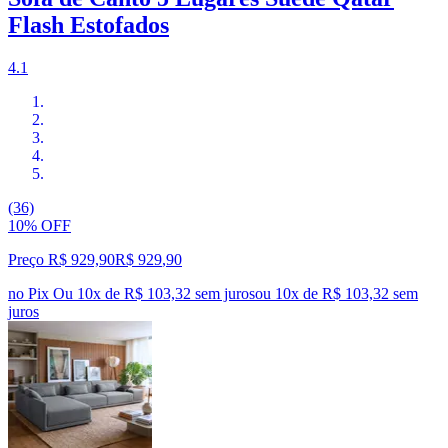
Flash Estofados
4.1
(36)
10% OFF
Preço R$ 929,90
R$
929
,
90
no Pix
Ou 10x de R$ 103,32 sem juros
ou
10
x de
R$ 103,32
sem
juros