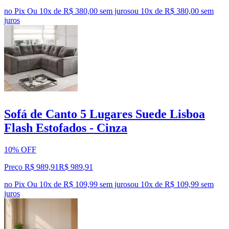
no Pix
Ou 10x de R$ 380,00 sem juros
ou
10
x de
R$ 380,00
sem
juros
Sofá de Canto 5 Lugares Suede Lisboa
Flash Estofados - Cinza
10% OFF
Preço R$ 989,91
R$
989
,
91
no Pix
Ou 10x de R$ 109,99 sem juros
ou
10
x de
R$ 109,99
sem
juros