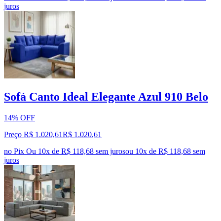
juros
Sofá Canto Ideal Elegante Azul 910 Belo
14% OFF
Preço R$ 1.020,61
R$
1.020
,
61
no Pix
Ou 10x de R$ 118,68 sem juros
ou
10
x de
R$ 118,68
sem
juros