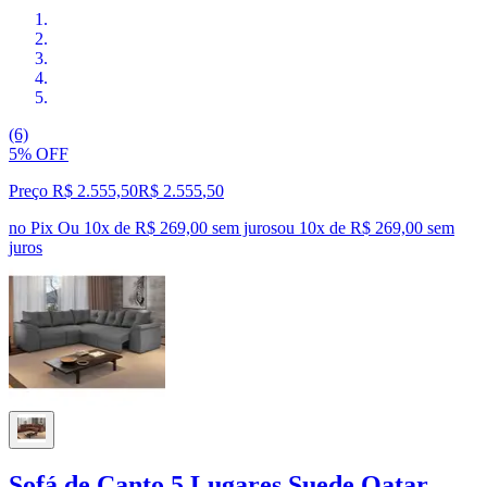
(6)
5% OFF
Preço R$ 2.555,50
R$
2.555
,
50
no Pix
Ou 10x de R$ 269,00 sem juros
ou
10
x de
R$ 269,00
sem
juros
Sofá de Canto 5 Lugares Suede Qatar