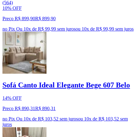
(564)
10% OFF
Preço R$ 899,90
R$
899
,
90
no Pix
Ou 10x de R$ 99,99 sem juros
ou
10
x de
R$ 99,99
sem juros
Sofá Canto Ideal Elegante Bege 607 Belo
14% OFF
Preço R$ 890,31
R$
890
,
31
no Pix
Ou 10x de R$ 103,52 sem juros
ou
10
x de
R$ 103,52
sem
juros