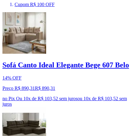
Cupom R$ 100 OFF
Sofá Canto Ideal Elegante Bege 607 Belo
14% OFF
Preço R$ 890,31
R$
890
,
31
no Pix
Ou 10x de R$ 103,52 sem juros
ou
10
x de
R$ 103,52
sem
juros