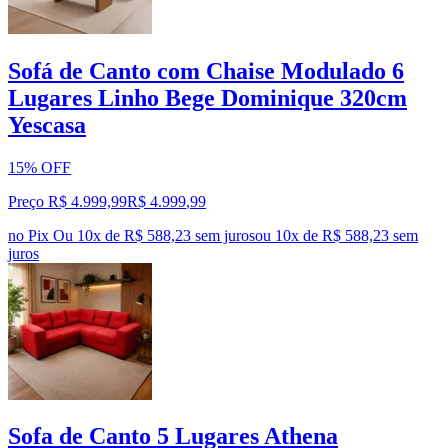
Sofá de Canto com Chaise Modulado 6
Lugares Linho Bege Dominique 320cm
Yescasa
15% OFF
Preço R$ 4.999,99
R$
4.999
,
99
no Pix
Ou 10x de R$ 588,23 sem juros
ou
10
x de
R$ 588,23
sem
juros
Sofa de Canto 5 Lugares Athena