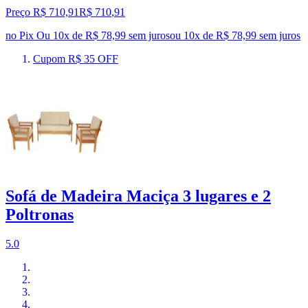
Preço R$ 710,91
R$
710
,
91
no Pix
Ou 10x de R$ 78,99 sem juros
ou
10
x de
R$ 78,99
sem juros
Cupom R$ 35 OFF
Sofá de Madeira Maciça 3 lugares e 2
Poltronas
5.0