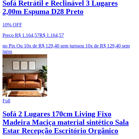
Sofá Retrátil e Reclinável 3 Lugares
2,00m Espuma D28 Preto
10% OFF
Preço R$ 1.164,57
R$
1.164
,
57
no Pix
Ou 10x de R$ 129,40 sem juros
ou
10
x de
R$ 129,40
sem
juros
Full
Sofá 2 Lugares 170cm Living Fixo
Madeira Maciça material sintético Sala
Estar Recepção Escritório Orgânico