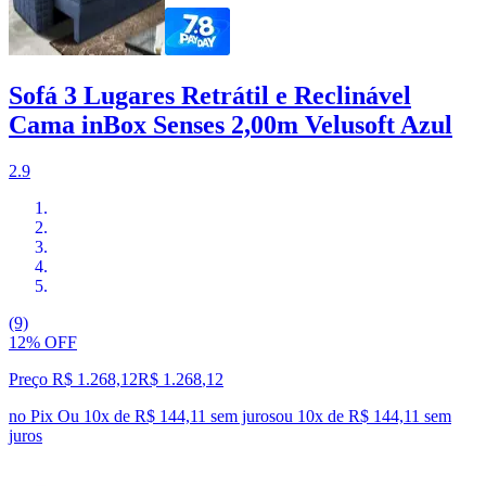
Sofá 3 Lugares Retrátil e Reclinável
Cama inBox Senses 2,00m Velusoft Azul
2.9
(9)
12% OFF
Preço R$ 1.268,12
R$
1.268
,
12
no Pix
Ou 10x de R$ 144,11 sem juros
ou
10
x de
R$ 144,11
sem
juros