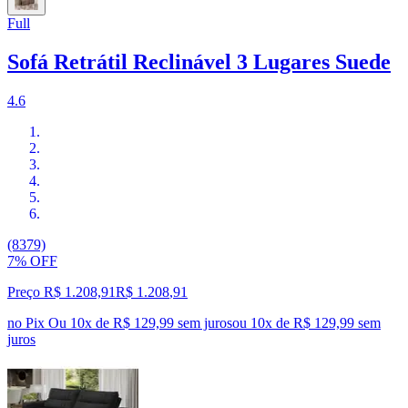
Full
Sofá Retrátil Reclinável 3 Lugares Suede
4.6
(8379)
7% OFF
Preço R$ 1.208,91
R$
1.208
,
91
no Pix
Ou 10x de R$ 129,99 sem juros
ou
10
x de
R$ 129,99
sem
juros