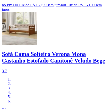
no Pix
Ou 10x de R$ 159,99 sem juros
ou
10
x de
R$ 159,99
sem
juros
Sofá Cama Solteiro Verona Mona
Castanho Estofado Capitonê Veludo Bege
3.7