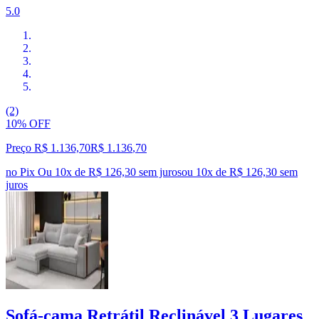
5.0
(2)
10% OFF
Preço R$ 1.136,70
R$
1.136
,
70
no Pix
Ou 10x de R$ 126,30 sem juros
ou
10
x de
R$ 126,30
sem
juros
Sofá-cama Retrátil Reclinável 3 Lugares