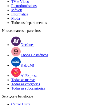
TV e Vídeo
Eletrodomésticos
Móveis
Informática
Moda
Todos os departamentos
Nossas marcas e parceiros
Netshoes
Epoca Cosméticos
KaBuM!
AliExpress
Todas as marcas
Todas as categorias
Todas as subcategorias
Serviços e benefícios
Cartão Luiza