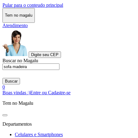
Pular para o conteudo principal
Tem no magalu
Atendimento
Digite seu CEP
Buscar no Magalu
Buscar
0
Boas vindas :)
Entre ou Cadastre-se
Tem no Magalu
Departamentos
Celulares e Smartphones