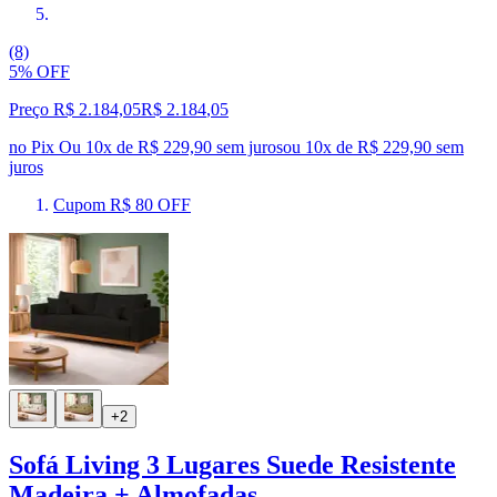
(8)
5% OFF
Preço R$ 2.184,05
R$
2.184
,
05
no Pix
Ou 10x de R$ 229,90 sem juros
ou
10
x de
R$ 229,90
sem
juros
Cupom R$ 80 OFF
+2
Sofá Living 3 Lugares Suede Resistente
Madeira + Almofadas