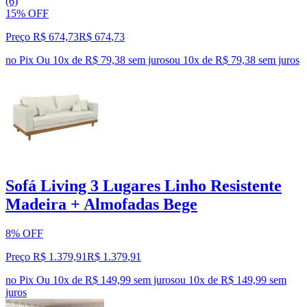
(6)
15% OFF
Preço R$ 674,73
R$
674
,
73
no Pix
Ou 10x de R$ 79,38 sem juros
ou
10
x de
R$ 79,38
sem juros
Sofá Living 3 Lugares Linho Resistente
Madeira + Almofadas Bege
8% OFF
Preço R$ 1.379,91
R$
1.379
,
91
no Pix
Ou 10x de R$ 149,99 sem juros
ou
10
x de
R$ 149,99
sem
juros