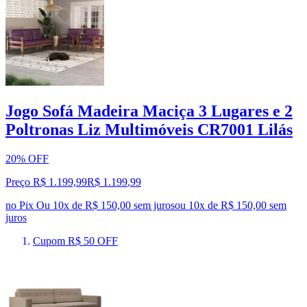
Jogo Sofá Madeira Maciça 3 Lugares e 2
Poltronas Liz Multimóveis CR7001 Lilás
20% OFF
Preço R$ 1.199,99
R$
1.199
,
99
no Pix
Ou 10x de R$ 150,00 sem juros
ou
10
x de
R$ 150,00
sem
juros
Cupom R$ 50 OFF