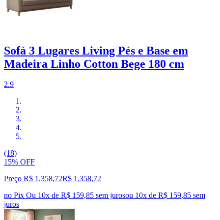
Sofá 3 Lugares Living Pés e Base em
Madeira Linho Cotton Bege 180 cm
2.9
(18)
15% OFF
Preço R$ 1.358,72
R$
1.358
,
72
no Pix
Ou 10x de R$ 159,85 sem juros
ou
10
x de
R$ 159,85
sem
juros