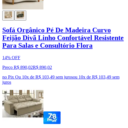
Sofá Orgânico Pé De Madeira Curvo
Feijão Divã Linho Confortável Resistente
Para Salas e Consultório Flora
14% OFF
Preço R$ 890,02
R$
890
,
02
no Pix
Ou 10x de R$ 103,49 sem juros
ou
10
x de
R$ 103,49
sem
juros