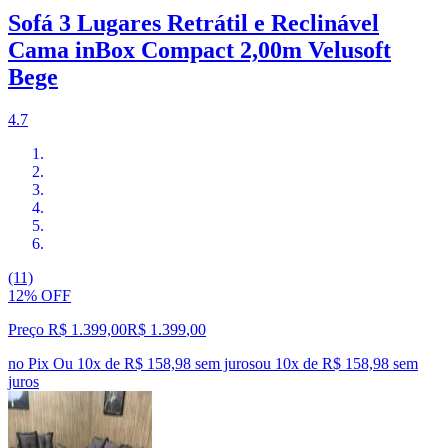
Sofá 3 Lugares Retrátil e Reclinável
Cama inBox Compact 2,00m Velusoft
Bege
4.7
(11)
12% OFF
Preço R$ 1.399,00
R$
1.399
,
00
no Pix
Ou 10x de R$ 158,98 sem juros
ou
10
x de
R$ 158,98
sem
juros