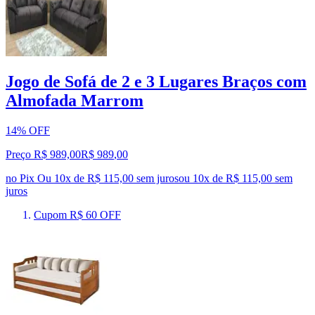
Jogo de Sofá de 2 e 3 Lugares Braços com
Almofada Marrom
14% OFF
Preço R$ 989,00
R$
989
,
00
no Pix
Ou 10x de R$ 115,00 sem juros
ou
10
x de
R$ 115,00
sem
juros
Cupom R$ 60 OFF