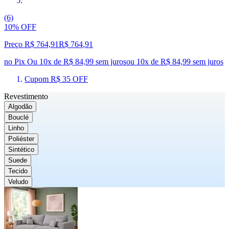
(6)
10% OFF
Preço R$ 764,91
R$
764
,
91
no Pix
Ou 10x de R$ 84,99 sem juros
ou
10
x de
R$ 84,99
sem juros
Cupom R$ 35 OFF
Revestimento
Algodão
Bouclé
Linho
Poliéster
Sintético
Suede
Tecido
Veludo