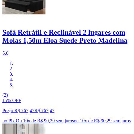
Sofá Retrátil e Reclinável 2 lugares com
Molas 1,50m Eloa Suede Preto Madelina
5.0
(2)
15% OFF
Preço R$ 767,47
R$
767
,
47
no Pix
Ou 10x de R$ 90,29 sem juros
ou
10
x de
R$ 90,29
sem juros