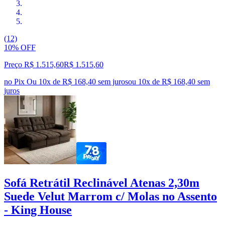
(12)
10% OFF
Preço R$ 1.515,60
R$
1.515
,
60
no Pix
Ou 10x de R$ 168,40 sem juros
ou
10
x de
R$ 168,40
sem
juros
Sofá Retrátil Reclinável Atenas 2,30m
Suede Velut Marrom c/ Molas no Assento
- King House