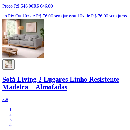
Preço R$ 646,00
R$
646
,
00
no Pix
Ou 10x de R$ 76,00 sem juros
ou
10
x de
R$ 76,00
sem juros
Sofá Living 2 Lugares Linho Resistente
Madeira + Almofadas
3.8