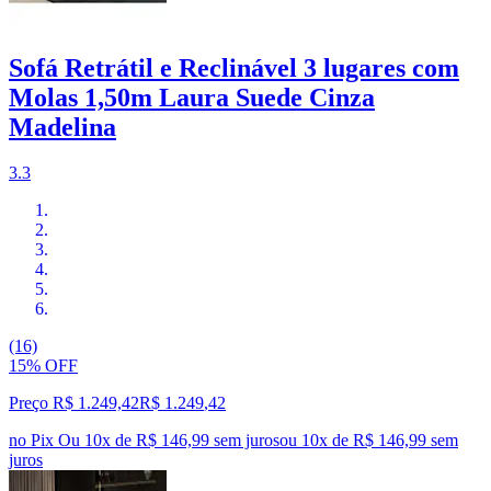
Sofá Retrátil e Reclinável 3 lugares com
Molas 1,50m Laura Suede Cinza
Madelina
3.3
(16)
15% OFF
Preço R$ 1.249,42
R$
1.249
,
42
no Pix
Ou 10x de R$ 146,99 sem juros
ou
10
x de
R$ 146,99
sem
juros