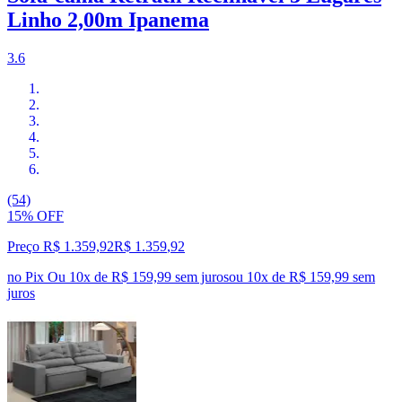
Linho 2,00m Ipanema
3.6
(54)
15% OFF
Preço R$ 1.359,92
R$
1.359
,
92
no Pix
Ou 10x de R$ 159,99 sem juros
ou
10
x de
R$ 159,99
sem
juros