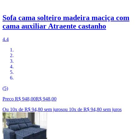
Sofa cama solteiro madeira maciça com
cama auxiliar Atraente castanho
4.4
(5)
Preço R$ 948,00
R$
948
,
00
Ou 10x de R$ 94,80 sem juros
ou
10
x de
R$ 94,80
sem juros