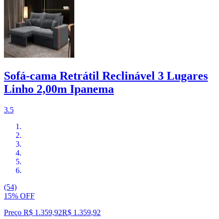
Sofá-cama Retrátil Reclinável 3 Lugares
Linho 2,00m Ipanema
3.5
(54)
15% OFF
Preço R$ 1.359,92
R$
1.359
,
92