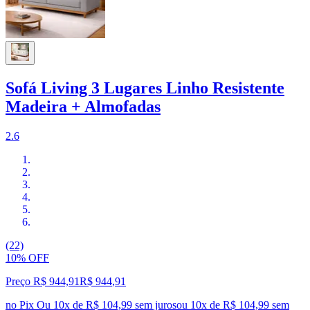
Sofá Living 3 Lugares Linho Resistente
Madeira + Almofadas
2.6
(22)
10% OFF
Preço R$ 944,91
R$
944
,
91
no Pix
Ou 10x de R$ 104,99 sem juros
ou
10
x de
R$ 104,99
sem