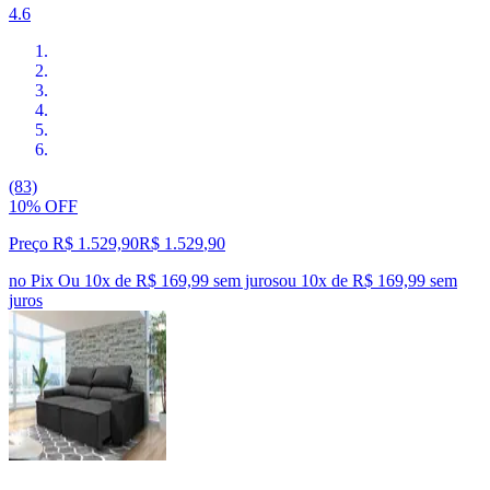
4.6
(83)
10% OFF
Preço R$ 1.529,90
R$
1.529
,
90
no Pix
Ou 10x de R$ 169,99 sem juros
ou
10
x de
R$ 169,99
sem
juros