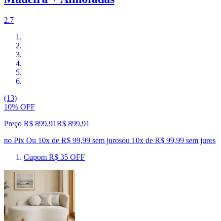
2.7
(13)
10% OFF
Preço R$ 899,91
R$
899
,
91
no Pix
Ou 10x de R$ 99,99 sem juros
ou
10
x de
R$ 99,99
sem juros
Cupom R$ 35 OFF