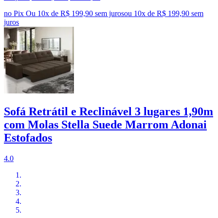
no Pix
Ou 10x de R$ 199,90 sem juros
ou
10
x de
R$ 199,90
sem
juros
Sofá Retrátil e Reclinável 3 lugares 1,90m
com Molas Stella Suede Marrom Adonai
Estofados
4.0