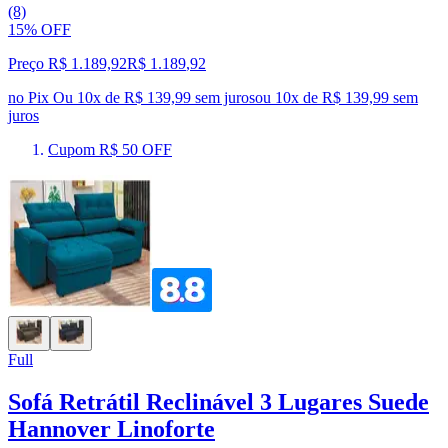
(8)
15% OFF
Preço R$ 1.189,92
R$
1.189
,
92
no Pix
Ou 10x de R$ 139,99 sem juros
ou
10
x de
R$ 139,99
sem
juros
Cupom R$ 50 OFF
Full
Sofá Retrátil Reclinável 3 Lugares Suede
Hannover Linoforte