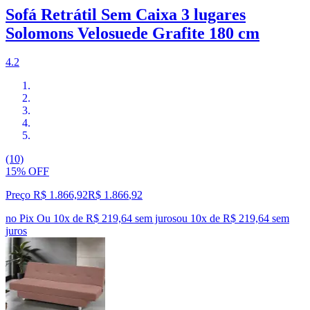
Sofá Retrátil Sem Caixa 3 lugares
Solomons Velosuede Grafite 180 cm
4.2
(10)
15% OFF
Preço R$ 1.866,92
R$
1.866
,
92
no Pix
Ou 10x de R$ 219,64 sem juros
ou
10
x de
R$ 219,64
sem
juros