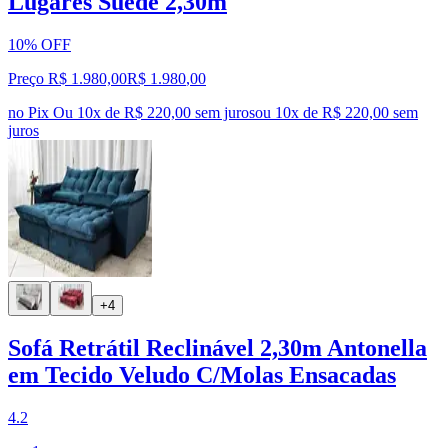
Lugares Suede 2,30m
10% OFF
Preço R$ 1.980,00
R$
1.980
,
00
no Pix
Ou 10x de R$ 220,00 sem juros
ou
10
x de
R$ 220,00
sem
juros
+4
Sofá Retrátil Reclinável 2,30m Antonella
em Tecido Veludo C/Molas Ensacadas
4.2