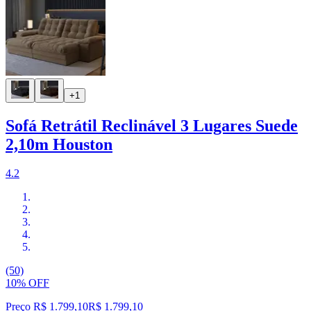
+1
Sofá Retrátil Reclinável 3 Lugares Suede
2,10m Houston
4.2
(50)
10% OFF
Preço R$ 1.799,10
R$
1.799
,
10