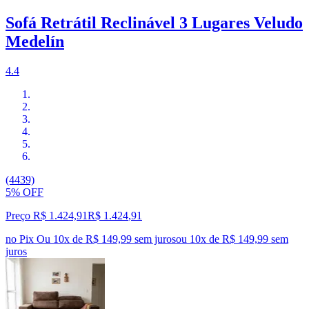
Sofá Retrátil Reclinável 3 Lugares Veludo
Medelín
4.4
(4439)
5% OFF
Preço R$ 1.424,91
R$
1.424
,
91
no Pix
Ou 10x de R$ 149,99 sem juros
ou
10
x de
R$ 149,99
sem
juros