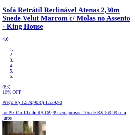
Sofá Retrátil Reclinável Atenas 2,30m
Suede Velut Marrom c/ Molas no Assento
- King House
4.6
(83)
10% OFF
Preço R$ 1.529,90
R$
1.529
,
90
no Pix
Ou 10x de R$ 169,99 sem juros
ou
10
x de
R$ 169,99
sem
juros