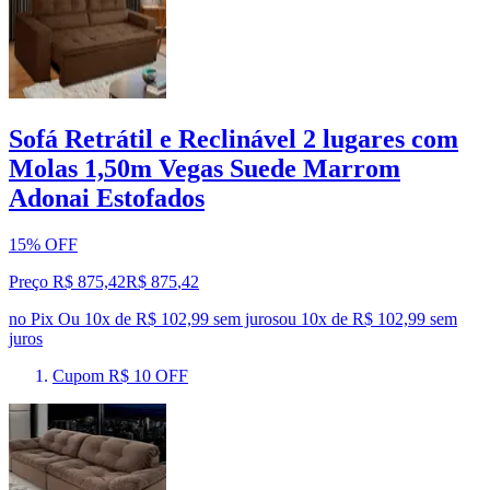
Sofá Retrátil e Reclinável 2 lugares com
Molas 1,50m Vegas Suede Marrom
Adonai Estofados
15% OFF
Preço R$ 875,42
R$
875
,
42
no Pix
Ou 10x de R$ 102,99 sem juros
ou
10
x de
R$ 102,99
sem
juros
Cupom R$ 10 OFF