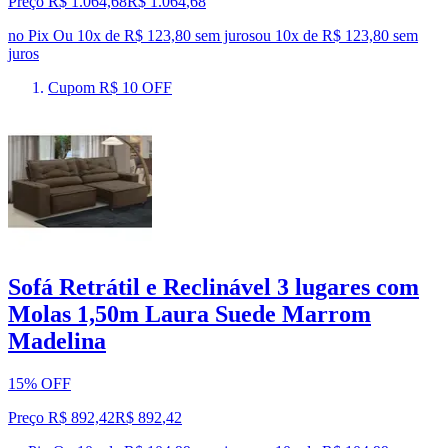
Preço R$ 1.064,68
R$
1.064
,
68
no Pix
Ou 10x de R$ 123,80 sem juros
ou
10
x de
R$ 123,80
sem
juros
Cupom R$ 10 OFF
Sofá Retrátil e Reclinável 3 lugares com
Molas 1,50m Laura Suede Marrom
Madelina
15% OFF
Preço R$ 892,42
R$
892
,
42