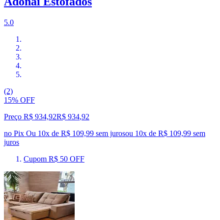
Adonai Estofados
5.0
(2)
15% OFF
Preço R$ 934,92
R$
934
,
92
no Pix
Ou 10x de R$ 109,99 sem juros
ou
10
x de
R$ 109,99
sem
juros
Cupom R$ 50 OFF