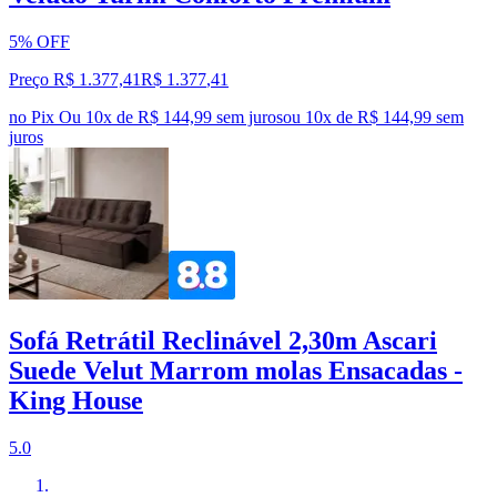
5% OFF
Preço R$ 1.377,41
R$
1.377
,
41
no Pix
Ou 10x de R$ 144,99 sem juros
ou
10
x de
R$ 144,99
sem
juros
Sofá Retrátil Reclinável 2,30m Ascari
Suede Velut Marrom molas Ensacadas -
King House
5.0