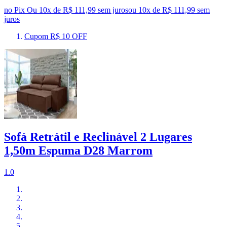
no Pix
Ou 10x de R$ 111,99 sem juros
ou
10
x de
R$ 111,99
sem
juros
Cupom R$ 10 OFF
Sofá Retrátil e Reclinável 2 Lugares
1,50m Espuma D28 Marrom
1.0