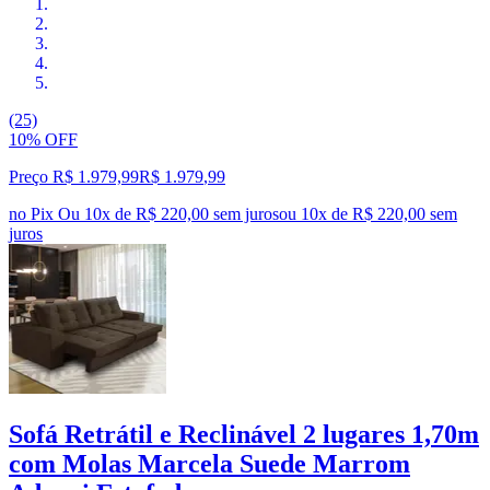
(25)
10% OFF
Preço R$ 1.979,99
R$
1.979
,
99
no Pix
Ou 10x de R$ 220,00 sem juros
ou
10
x de
R$ 220,00
sem
juros
Sofá Retrátil e Reclinável 2 lugares 1,70m
com Molas Marcela Suede Marrom