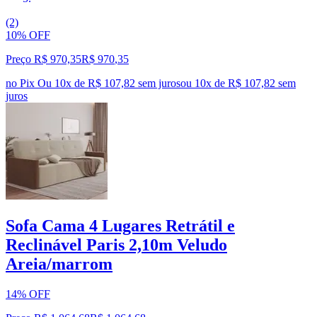
(2)
10% OFF
Preço R$ 970,35
R$
970
,
35
no Pix
Ou 10x de R$ 107,82 sem juros
ou
10
x de
R$ 107,82
sem
juros
Sofa Cama 4 Lugares Retrátil e
Reclinável Paris 2,10m Veludo
Areia/marrom
14% OFF