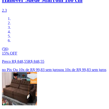
Hanôver Suede Marrom 180 cm
2.3
(56)
15% OFF
Preço R$ 848,55
R$
848
,
55
no Pix
Ou 10x de R$ 99,83 sem juros
ou
10
x de
R$ 99,83
sem juros