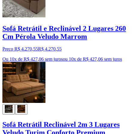
Sofá Retrátil e Reclinável 2 Lugares 260
Cm Pérola Veludo Marrom
Preço R$ 4.270,55
R$
4.270
,
55
Ou 10x de R$ 427,06 sem juros
ou
10
x de
R$ 427,06
sem juros
Sofá Retrátil Reclinável 2m 3 Lugares
Veludo Turim Conforto Premium