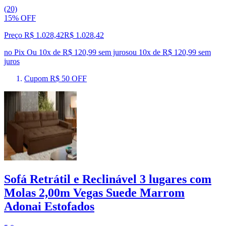
(20)
15% OFF
Preço R$ 1.028,42
R$
1.028
,
42
no Pix
Ou 10x de R$ 120,99 sem juros
ou
10
x de
R$ 120,99
sem
juros
Cupom R$ 50 OFF
Sofá Retrátil e Reclinável 3 lugares com
Molas 2,00m Vegas Suede Marrom
Adonai Estofados