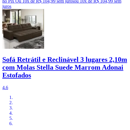
no Pix
Ou 10x de R$ 104,99 sem juros
ou
10
x de
R$ 104,99
sem
juros
Sofá Retrátil e Reclinável 3 lugares 2,10m
com Molas Stella Suede Marrom Adonai
Estofados
4.6