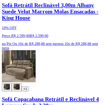
Sofá Retrátil Reclinável 3,00m Albany
Suede Velut Marrom Molas Ensacadas -
King House
10% OFF
Preço R$ 2.599,90
R$
2.599
,
90
no Pix
Ou 10x de R$ 288,88 sem juros
ou
10
x de
R$ 288,88
sem
juros
+1
Sofá Copacabana Retrátil e Reclinável 4