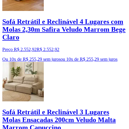
Sofá Retrátil e Reclinável 4 Lugares com
Molas 2,30m Safira Veludo Marrom Bege
Claro
Preço R$ 2.552,92
R$
2.552
,
92
Ou 10x de R$ 255,29 sem juros
ou
10
x de
R$ 255,29
sem juros
Sofá Retrátil e Reclinável 3 Lugares
Molas Ensacadas 200cm Veludo Malta
Marrom Capuccino