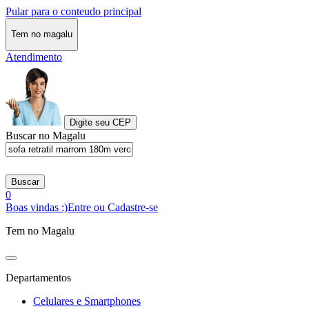
Pular para o conteudo principal
Tem no magalu
Atendimento
Digite seu CEP
Buscar no Magalu
Buscar
0
Boas vindas :)
Entre ou Cadastre-se
Tem no Magalu
Departamentos
Celulares e Smartphones