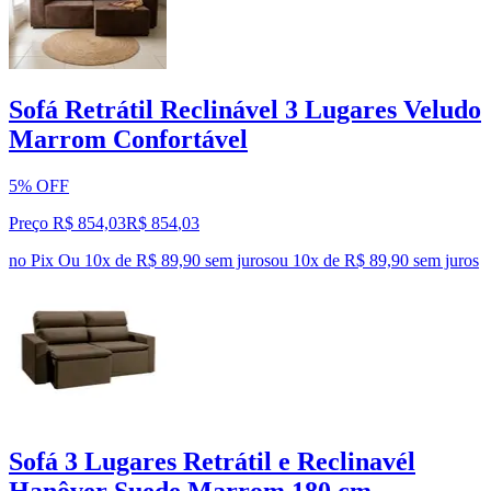
Sofá Retrátil Reclinável 3 Lugares Veludo
Marrom Confortável
5% OFF
Preço R$ 854,03
R$
854
,
03
no Pix
Ou 10x de R$ 89,90 sem juros
ou
10
x de
R$ 89,90
sem juros
Sofá 3 Lugares Retrátil e Reclinavél