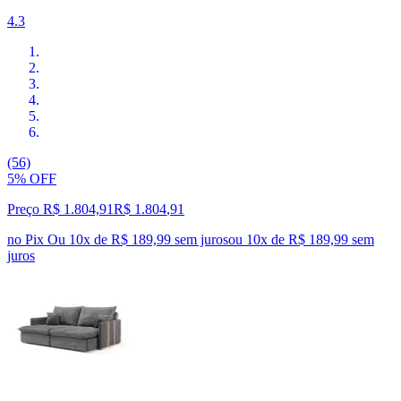
4.3
(56)
5% OFF
Preço R$ 1.804,91
R$
1.804
,
91
no Pix
Ou 10x de R$ 189,99 sem juros
ou
10
x de
R$ 189,99
sem
juros