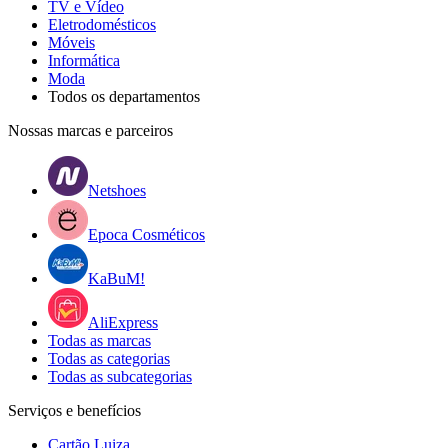
TV e Vídeo
Eletrodomésticos
Móveis
Informática
Moda
Todos os departamentos
Nossas marcas e parceiros
Netshoes
Epoca Cosméticos
KaBuM!
AliExpress
Todas as marcas
Todas as categorias
Todas as subcategorias
Serviços e benefícios
Cartão Luiza