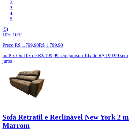
(5)
10% OFF
Preço R$ 1.799,90
R$
1.799
,
90
no Pix
Ou 10x de R$ 199,99 sem juros
ou
10
x de
R$ 199,99
sem
juros
Sofá Retrátil e Reclinável New York 2 m
Marrom