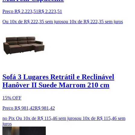
Preço R$ 2.223,51
R$
2.223
,
51
Ou 10x de R$ 222,35 sem juros
ou
10
x de
R$ 222,35
sem juros
Sofá 3 Lugares Retrátil e Reclinável
Hanôver II Suede Marrom 210 cm
15% OFF
Preço R$ 981,42
R$
981
,
42
no Pix
Ou 10x de R$ 115,46 sem juros
ou
10
x de
R$ 115,46
sem
juros