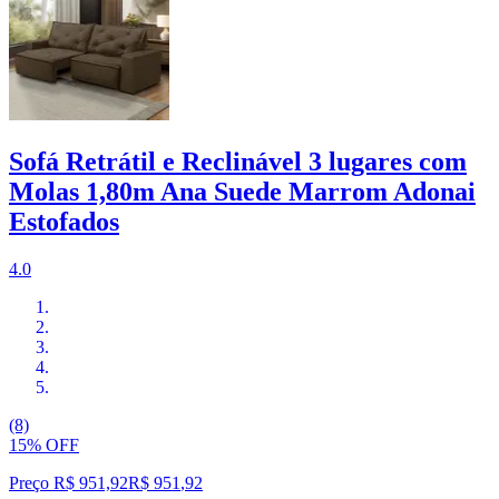
Sofá Retrátil e Reclinável 3 lugares com
Molas 1,80m Ana Suede Marrom Adonai
Estofados
4.0
(8)
15% OFF
Preço R$ 951,92
R$
951
,
92