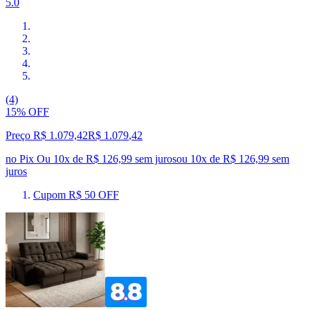
5.0
(4)
15% OFF
Preço R$ 1.079,42
R$
1.079
,
42
no Pix
Ou 10x de R$ 126,99 sem juros
ou
10
x de
R$ 126,99
sem
juros
Cupom R$ 50 OFF