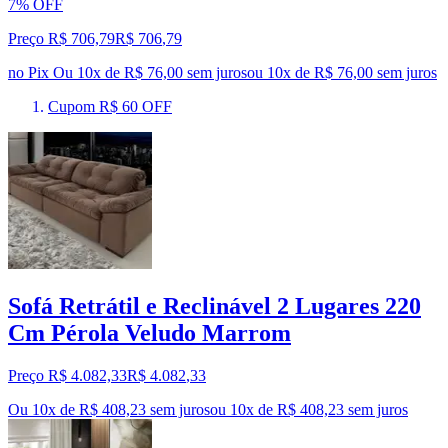
7% OFF
Preço R$ 706,79
R$
706
,
79
no Pix
Ou 10x de R$ 76,00 sem juros
ou
10
x de
R$ 76,00
sem juros
Cupom R$ 60 OFF
Sofá Retrátil e Reclinável 2 Lugares 220
Cm Pérola Veludo Marrom
Preço R$ 4.082,33
R$
4.082
,
33
Ou 10x de R$ 408,23 sem juros
ou
10
x de
R$ 408,23
sem juros