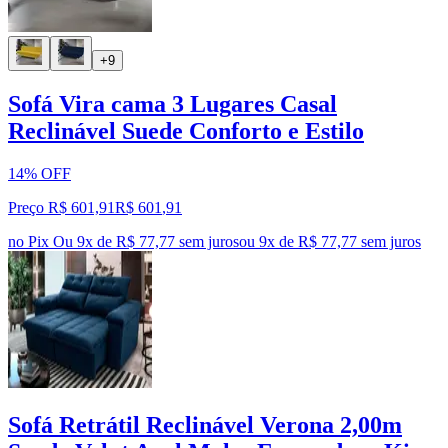
+9
Sofá Vira cama 3 Lugares Casal
Reclinável Suede Conforto e Estilo
14% OFF
Preço R$ 601,91
R$
601
,
91
no Pix
Ou 9x de R$ 77,77 sem juros
ou
9
x de
R$ 77,77
sem juros
Sofá Retrátil Reclinável Verona 2,00m