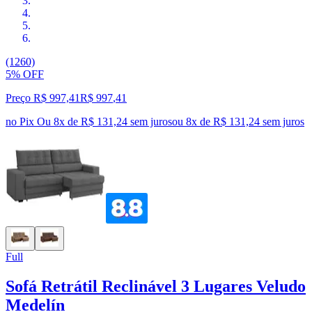
(1260)
5% OFF
Preço R$ 997,41
R$
997
,
41
no Pix
Ou 8x de R$ 131,24 sem juros
ou
8
x de
R$ 131,24
sem juros
Full
Sofá Retrátil Reclinável 3 Lugares Veludo
Medelín