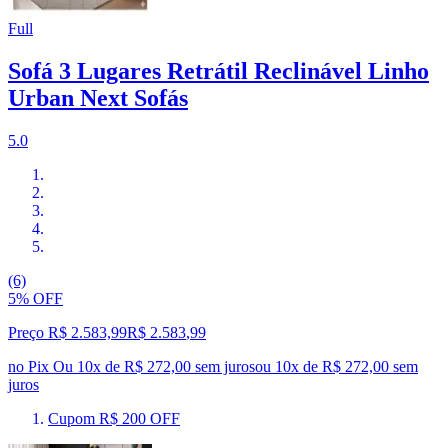
Full
Sofá 3 Lugares Retrátil Reclinável Linho
Urban Next Sofás
5.0
(6)
5% OFF
Preço R$ 2.583,99
R$
2.583
,
99
no Pix
Ou 10x de R$ 272,00 sem juros
ou
10
x de
R$ 272,00
sem
juros
Cupom R$ 200 OFF