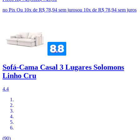
no Pix
Ou 10x de R$ 78,94 sem juros
ou
10
x de
R$ 78,94
sem juros
Sofá-Cama Casal 3 Lugares Solomons
Linho Cru
4.4
(90)