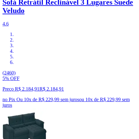
Sofá Retrátil Reclinável 3 Lugares Suede
Veludo
4.6
(2460)
5% OFF
Preço R$ 2.184,91
R$
2.184
,
91
no Pix
Ou 10x de R$ 229,99 sem juros
ou
10
x de
R$ 229,99
sem
juros