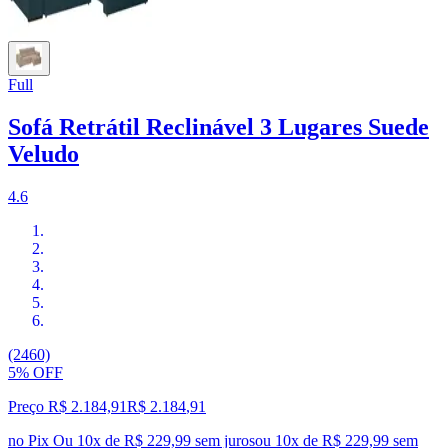
Full
Sofá Retrátil Reclinável 3 Lugares Suede
Veludo
4.6
(2460)
5% OFF
Preço R$ 2.184,91
R$
2.184
,
91
no Pix
Ou 10x de R$ 229,99 sem juros
ou
10
x de
R$ 229,99
sem