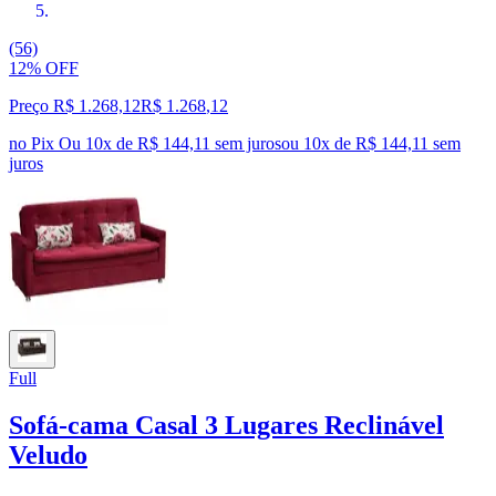
(56)
12% OFF
Preço R$ 1.268,12
R$
1.268
,
12
no Pix
Ou 10x de R$ 144,11 sem juros
ou
10
x de
R$ 144,11
sem
juros
Full
Sofá-cama Casal 3 Lugares Reclinável
Veludo