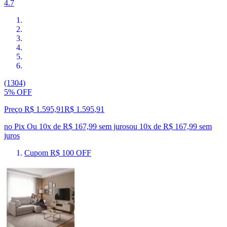
4.7
(1304)
5% OFF
Preço R$ 1.595,91
R$
1.595
,
91
no Pix
Ou 10x de R$ 167,99 sem juros
ou
10
x de
R$ 167,99
sem
juros
Cupom R$ 100 OFF