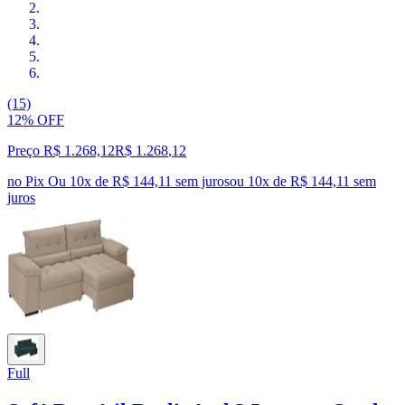
(15)
12% OFF
Preço R$ 1.268,12
R$
1.268
,
12
no Pix
Ou 10x de R$ 144,11 sem juros
ou
10
x de
R$ 144,11
sem
juros
Full