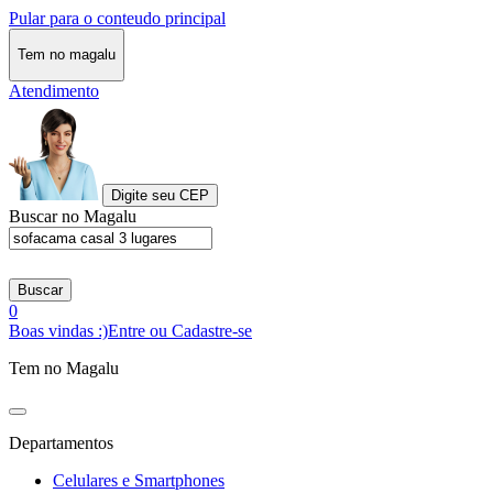
Pular para o conteudo principal
Tem no magalu
Atendimento
Digite seu CEP
Buscar no Magalu
Buscar
0
Boas vindas :)
Entre ou Cadastre-se
Tem no Magalu
Departamentos
Celulares e Smartphones