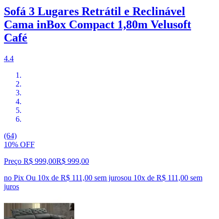
Sofá 3 Lugares Retrátil e Reclinável
Cama inBox Compact 1,80m Velusoft
Café
4.4
(64)
10% OFF
Preço R$ 999,00
R$
999
,
00
no Pix
Ou 10x de R$ 111,00 sem juros
ou
10
x de
R$ 111,00
sem
juros