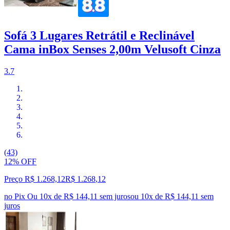
Sofá 3 Lugares Retrátil e Reclinável
Cama inBox Senses 2,00m Velusoft Cinza
3.7
(43)
12% OFF
Preço R$ 1.268,12
R$
1.268
,
12
no Pix
Ou 10x de R$ 144,11 sem juros
ou
10
x de
R$ 144,11
sem
juros