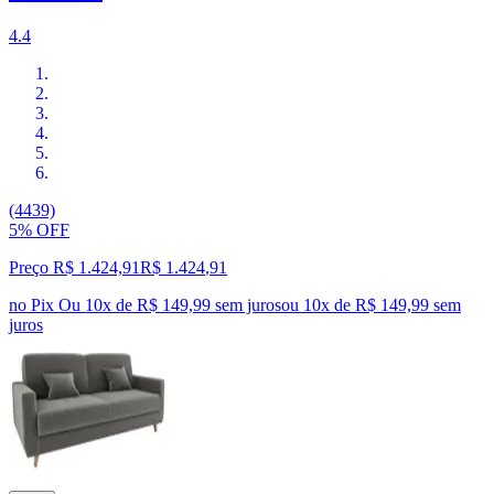
4.4
(4439)
5% OFF
Preço R$ 1.424,91
R$
1.424
,
91
no Pix
Ou 10x de R$ 149,99 sem juros
ou
10
x de
R$ 149,99
sem
juros