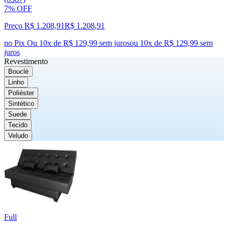
7% OFF
Preço R$ 1.208,91
R$
1.208
,
91
no Pix
Ou 10x de R$ 129,99 sem juros
ou
10
x de
R$ 129,99
sem
juros
Revestimento
Bouclé
Linho
Poliéster
Sintético
Suede
Tecido
Veludo
Full