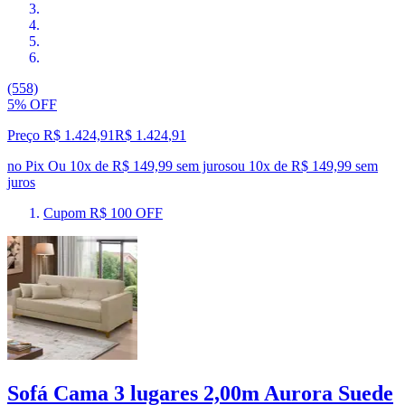
(558)
5% OFF
Preço R$ 1.424,91
R$
1.424
,
91
no Pix
Ou 10x de R$ 149,99 sem juros
ou
10
x de
R$ 149,99
sem
juros
Cupom R$ 100 OFF
Sofá Cama 3 lugares 2,00m Aurora Suede