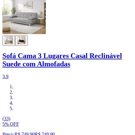
Sofá Cama 3 Lugares Casal Reclinável
Suede com Almofadas
3.9
(33)
5% OFF
Preço R$ 749,90
R$
749
,
90