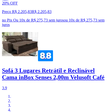
20% OFF
Preço R$ 2.205,83
R$
2.205
,
83
no Pix
Ou 10x de R$ 275,73 sem juros
ou
10
x de
R$ 275,73
sem
juros
Sofá 3 Lugares Retrátil e Reclinável
Cama inBox Senses 2,00m Velusoft Café
3.9