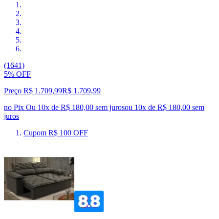
(1641)
5% OFF
Preço R$ 1.709,99
R$
1.709
,
99
no Pix
Ou 10x de R$ 180,00 sem juros
ou
10
x de
R$ 180,00
sem
juros
Cupom R$ 100 OFF