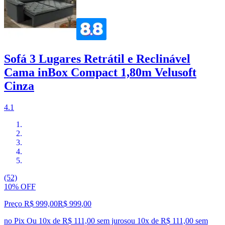
Sofá 3 Lugares Retrátil e Reclinável
Cama inBox Compact 1,80m Velusoft
Cinza
4.1
(52)
10% OFF
Preço R$ 999,00
R$
999
,
00
no Pix
Ou 10x de R$ 111,00 sem juros
ou
10
x de
R$ 111,00
sem