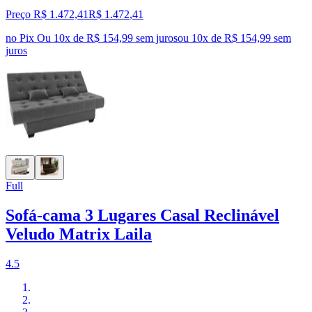
Preço R$ 1.472,41
R$
1.472
,
41
no Pix
Ou 10x de R$ 154,99 sem juros
ou
10
x de
R$ 154,99
sem
juros
Full
Sofá-cama 3 Lugares Casal Reclinável
Veludo Matrix Laila
4.5