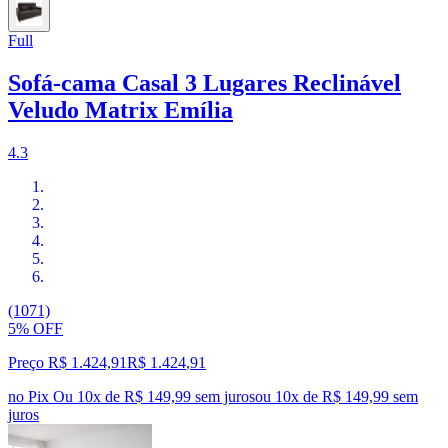
Full
Sofá-cama Casal 3 Lugares Reclinável
Veludo Matrix Emília
4.3
(1071)
5% OFF
Preço R$ 1.424,91
R$
1.424
,
91
no Pix
Ou 10x de R$ 149,99 sem juros
ou
10
x de
R$ 149,99
sem
juros