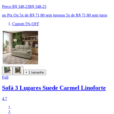
Preço R$ 348,23
R$
348
,
23
no Pix
Ou 5x de R$ 71,80 sem juros
ou
5
x de
R$ 71,80
sem juros
Cupom 5% OFF
+ 1 tamanho
Full
Sofá 3 Lugares Suede Carmel Linoforte
4.7