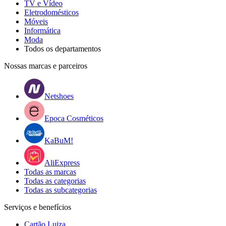
TV e Vídeo
Eletrodomésticos
Móveis
Informática
Moda
Todos os departamentos
Nossas marcas e parceiros
Netshoes
Epoca Cosméticos
KaBuM!
AliExpress
Todas as marcas
Todas as categorias
Todas as subcategorias
Serviços e benefícios
Cartão Luiza