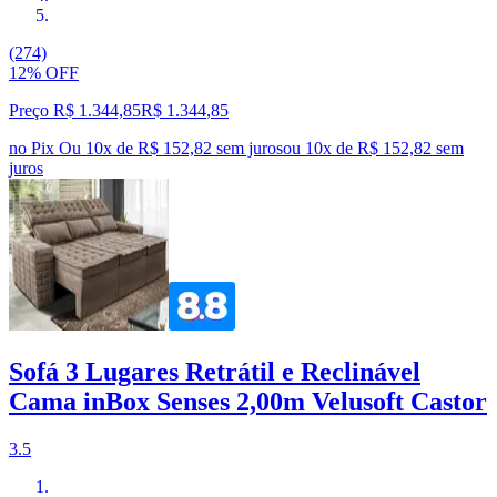
(274)
12% OFF
Preço R$ 1.344,85
R$
1.344
,
85
no Pix
Ou 10x de R$ 152,82 sem juros
ou
10
x de
R$ 152,82
sem
juros
Sofá 3 Lugares Retrátil e Reclinável
Cama inBox Senses 2,00m Velusoft Castor
3.5