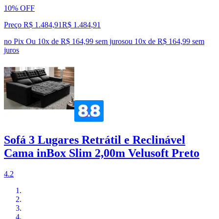
10% OFF
Preço R$ 1.484,91
R$
1.484
,
91
no Pix
Ou 10x de R$ 164,99 sem juros
ou
10
x de
R$ 164,99
sem
juros
Sofá 3 Lugares Retrátil e Reclinável
Cama inBox Slim 2,00m Velusoft Preto
4.2