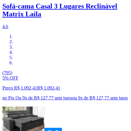
Sofá-cama Casal 3 Lugares Reclinável
Matrix Laila
4.6
(795)
5% OFF
Preço R$ 1.092,41
R$
1.092
,
41
no Pix
Ou 9x de R$ 127,77 sem juros
ou
9
x de
R$ 127,77
sem juros