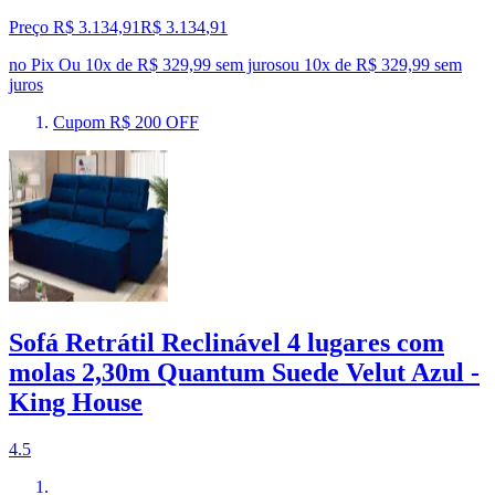
Preço R$ 3.134,91
R$
3.134
,
91
no Pix
Ou 10x de R$ 329,99 sem juros
ou
10
x de
R$ 329,99
sem
juros
Cupom R$ 200 OFF
Sofá Retrátil Reclinável 4 lugares com
molas 2,30m Quantum Suede Velut Azul -
King House
4.5