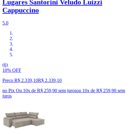
Lugares Santorini Veludo Luizzi
Cappuccino
5.0
(6)
10% OFF
Preço R$ 2.339,10
R$
2.339
,
10
no Pix
Ou 10x de R$ 259,90 sem juros
ou
10
x de
R$ 259,90
sem
juros