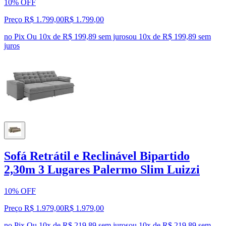
10% OFF
Preço R$ 1.799,00
R$
1.799
,
00
no Pix
Ou 10x de R$ 199,89 sem juros
ou
10
x de
R$ 199,89
sem
juros
Sofá Retrátil e Reclinável Bipartido
2,30m 3 Lugares Palermo Slim Luizzi
10% OFF
Preço R$ 1.979,00
R$
1.979
,
00
no Pix
Ou 10x de R$ 219,89 sem juros
ou
10
x de
R$ 219,89
sem