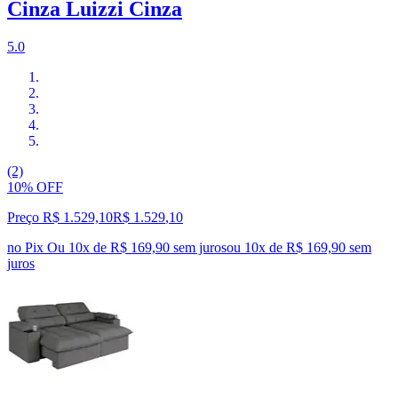
Cinza Luizzi Cinza
5.0
(2)
10% OFF
Preço R$ 1.529,10
R$
1.529
,
10
no Pix
Ou 10x de R$ 169,90 sem juros
ou
10
x de
R$ 169,90
sem
juros