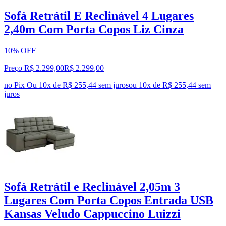
Sofá Retrátil E Reclinável 4 Lugares
2,40m Com Porta Copos Liz Cinza
10% OFF
Preço R$ 2.299,00
R$
2.299
,
00
no Pix
Ou 10x de R$ 255,44 sem juros
ou
10
x de
R$ 255,44
sem
juros
Sofá Retrátil e Reclinável 2,05m 3
Lugares Com Porta Copos Entrada USB
Kansas Veludo Cappuccino Luizzi