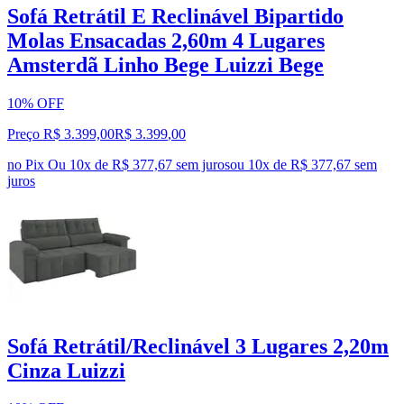
Sofá Retrátil E Reclinável Bipartido
Molas Ensacadas 2,60m 4 Lugares
Amsterdã Linho Bege Luizzi Bege
10% OFF
Preço R$ 3.399,00
R$
3.399
,
00
no Pix
Ou 10x de R$ 377,67 sem juros
ou
10
x de
R$ 377,67
sem
juros
Sofá Retrátil/Reclinável 3 Lugares 2,20m
Cinza Luizzi