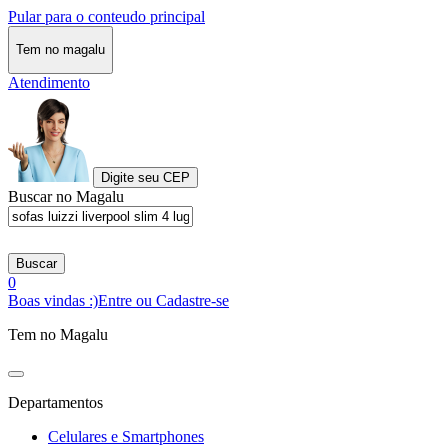
Pular para o conteudo principal
Tem no magalu
Atendimento
Digite seu CEP
Buscar no Magalu
Buscar
0
Boas vindas :)
Entre ou Cadastre-se
Tem no Magalu
Departamentos
Celulares e Smartphones