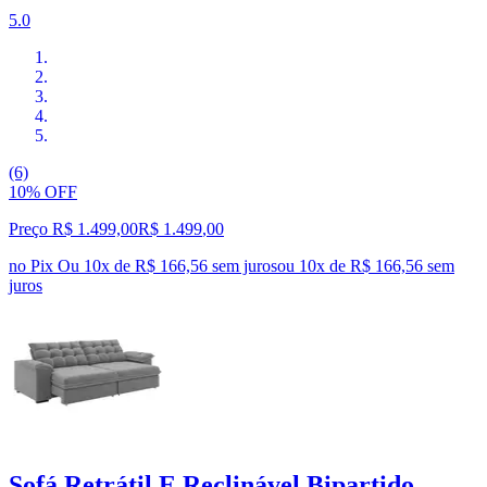
5.0
(6)
10% OFF
Preço R$ 1.499,00
R$
1.499
,
00
no Pix
Ou 10x de R$ 166,56 sem juros
ou
10
x de
R$ 166,56
sem
juros
Sofá Retrátil E Reclinável Bipartido