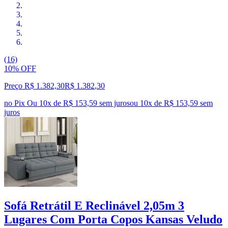
(16)
10% OFF
Preço R$ 1.382,30
R$
1.382
,
30
no Pix
Ou 10x de R$ 153,59 sem juros
ou
10
x de
R$ 153,59
sem
juros
Sofá Retrátil E Reclinável 2,05m 3
Lugares Com Porta Copos Kansas Veludo