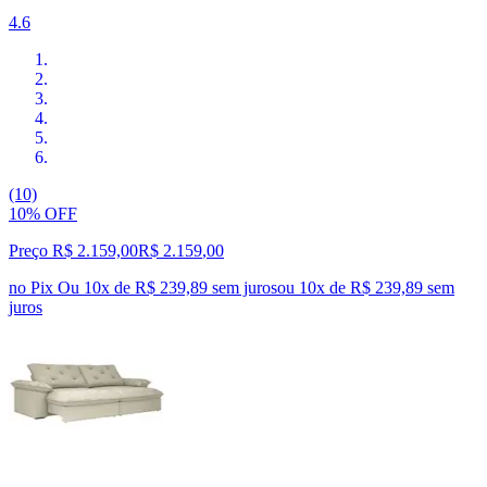
4.6
(10)
10% OFF
Preço R$ 2.159,00
R$
2.159
,
00
no Pix
Ou 10x de R$ 239,89 sem juros
ou
10
x de
R$ 239,89
sem
juros