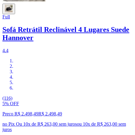
Full
Sofá Retrátil Reclinável 4 Lugares Suede
Hannover
4.4
(116)
5% OFF
Preço R$ 2.498,49
R$
2.498
,
49
no Pix
Ou 10x de R$ 263,00 sem juros
ou
10
x de
R$ 263,00
sem
juros