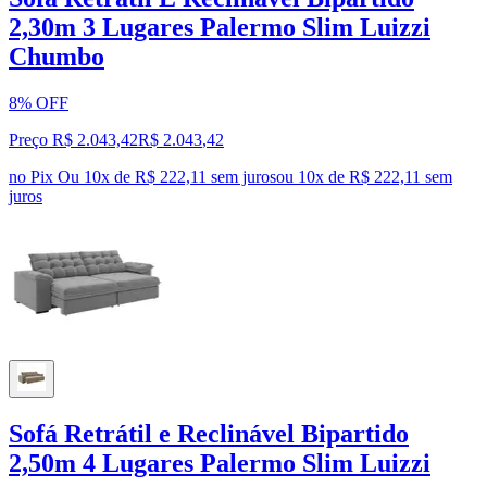
2,30m 3 Lugares Palermo Slim Luizzi
Chumbo
8% OFF
Preço R$ 2.043,42
R$
2.043
,
42
no Pix
Ou 10x de R$ 222,11 sem juros
ou
10
x de
R$ 222,11
sem
juros
Sofá Retrátil e Reclinável Bipartido
2,50m 4 Lugares Palermo Slim Luizzi