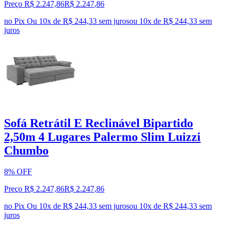
Preço R$ 2.247,86
R$
2.247
,
86
no Pix
Ou 10x de R$ 244,33 sem juros
ou
10
x de
R$ 244,33
sem
juros
Sofá Retrátil E Reclinável Bipartido
2,50m 4 Lugares Palermo Slim Luizzi
Chumbo
8% OFF
Preço R$ 2.247,86
R$
2.247
,
86
no Pix
Ou 10x de R$ 244,33 sem juros
ou
10
x de
R$ 244,33
sem
juros