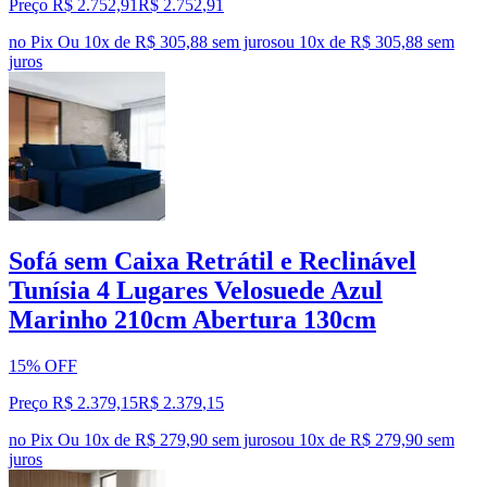
Preço R$ 2.752,91
R$
2.752
,
91
no Pix
Ou 10x de R$ 305,88 sem juros
ou
10
x de
R$ 305,88
sem
juros
Sofá sem Caixa Retrátil e Reclinável
Tunísia 4 Lugares Velosuede Azul
Marinho 210cm Abertura 130cm
15% OFF
Preço R$ 2.379,15
R$
2.379
,
15
no Pix
Ou 10x de R$ 279,90 sem juros
ou
10
x de
R$ 279,90
sem
juros