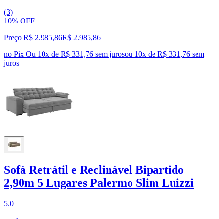
(3)
10% OFF
Preço R$ 2.985,86
R$
2.985
,
86
no Pix
Ou 10x de R$ 331,76 sem juros
ou
10
x de
R$ 331,76
sem
juros
Sofá Retrátil e Reclinável Bipartido
2,90m 5 Lugares Palermo Slim Luizzi
5.0