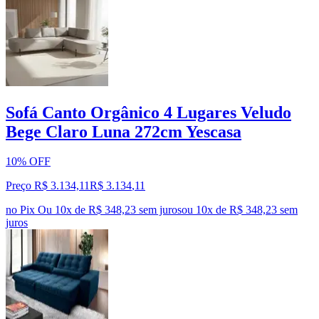
Sofá Canto Orgânico 4 Lugares Veludo
Bege Claro Luna 272cm Yescasa
10% OFF
Preço R$ 3.134,11
R$
3.134
,
11
no Pix
Ou 10x de R$ 348,23 sem juros
ou
10
x de
R$ 348,23
sem
juros