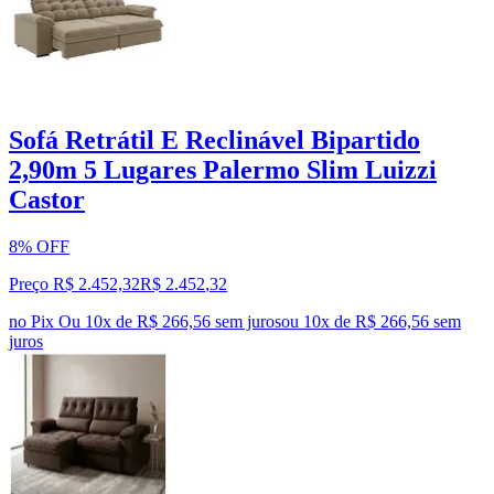
Sofá Retrátil E Reclinável Bipartido
2,90m 5 Lugares Palermo Slim Luizzi
Castor
8% OFF
Preço R$ 2.452,32
R$
2.452
,
32
no Pix
Ou 10x de R$ 266,56 sem juros
ou
10
x de
R$ 266,56
sem
juros