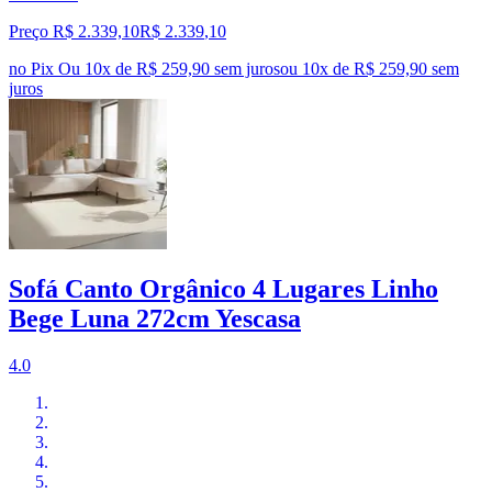
Preço R$ 2.339,10
R$
2.339
,
10
no Pix
Ou 10x de R$ 259,90 sem juros
ou
10
x de
R$ 259,90
sem
juros
Sofá Canto Orgânico 4 Lugares Linho
Bege Luna 272cm Yescasa
4.0