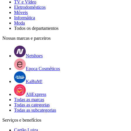
TV e Vídeo
Eletrodomésticos
Móveis
Informática
Moda
Todos os departamentos
Nossas marcas e parceiros
Netshoes
Epoca Cosméticos
KaBuM!
AliExpress
Todas as marcas
Todas as categorias
Todas as subcategorias
Serviços e benefícios
Cartão Luiza