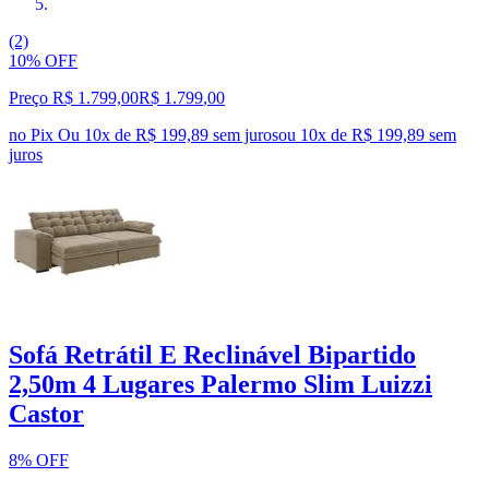
(2)
10% OFF
Preço R$ 1.799,00
R$
1.799
,
00
no Pix
Ou 10x de R$ 199,89 sem juros
ou
10
x de
R$ 199,89
sem
juros
Sofá Retrátil E Reclinável Bipartido
2,50m 4 Lugares Palermo Slim Luizzi
Castor
8% OFF