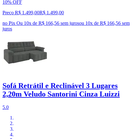
10% OFF
Preço R$ 1.499,00
R$
1.499
,
00
no Pix
Ou 10x de R$ 166,56 sem juros
ou
10
x de
R$ 166,56
sem
juros
Sofá Retrátil e Reclinável 3 Lugares
2,20m Veludo Santorini Cinza Luizzi
5.0