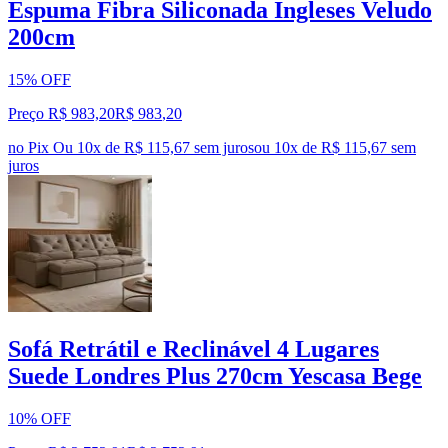
Espuma Fibra Siliconada Ingleses Veludo
200cm
15% OFF
Preço R$ 983,20
R$
983
,
20
no Pix
Ou 10x de R$ 115,67 sem juros
ou
10
x de
R$ 115,67
sem
juros
Sofá Retrátil e Reclinável 4 Lugares
Suede Londres Plus 270cm Yescasa Bege
10% OFF