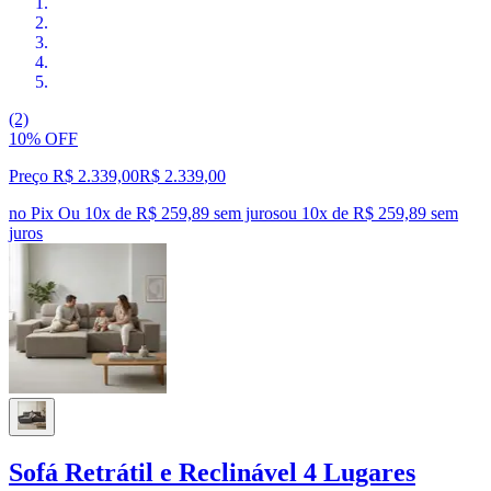
(2)
10% OFF
Preço R$ 2.339,00
R$
2.339
,
00
no Pix
Ou 10x de R$ 259,89 sem juros
ou
10
x de
R$ 259,89
sem
juros
Sofá Retrátil e Reclinável 4 Lugares