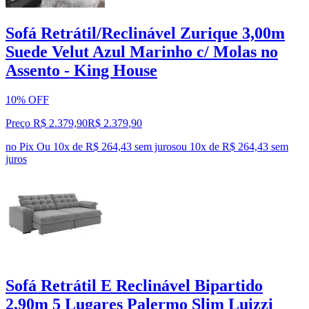
Sofá Retrátil/Reclinável Zurique 3,00m
Suede Velut Azul Marinho c/ Molas no
Assento - King House
10% OFF
Preço R$ 2.379,90
R$
2.379
,
90
no Pix
Ou 10x de R$ 264,43 sem juros
ou
10
x de
R$ 264,43
sem
juros
Sofá Retrátil E Reclinável Bipartido
2,90m 5 Lugares Palermo Slim Luizzi