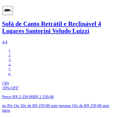
Sofá de Canto Retrátil e Reclinável 4
Lugares Santorini Veludo Luizzi
4.4
(30)
10% OFF
Preço R$ 2.339,00
R$
2.339
,
00
no Pix
Ou 10x de R$ 259,89 sem juros
ou
10
x de
R$ 259,89
sem
juros