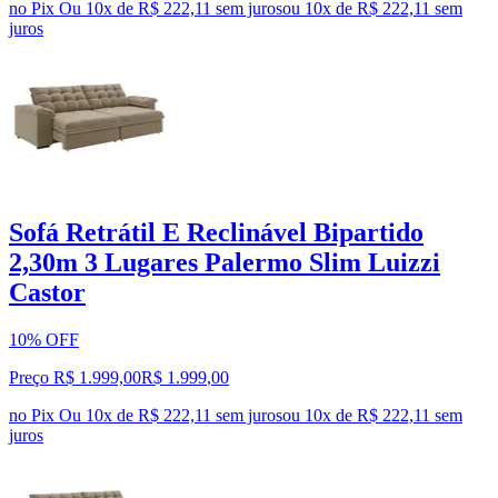
no Pix
Ou 10x de R$ 222,11 sem juros
ou
10
x de
R$ 222,11
sem
juros
Sofá Retrátil E Reclinável Bipartido
2,30m 3 Lugares Palermo Slim Luizzi
Castor
10% OFF
Preço R$ 1.999,00
R$
1.999
,
00
no Pix
Ou 10x de R$ 222,11 sem juros
ou
10
x de
R$ 222,11
sem
juros