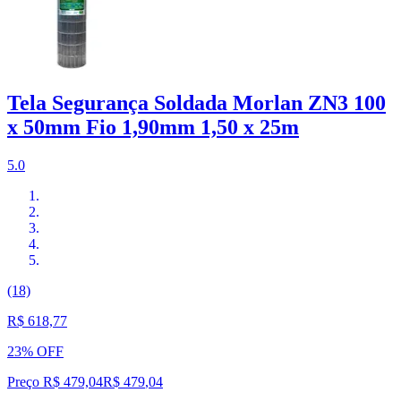
Tela Segurança Soldada Morlan ZN3 100
x 50mm Fio 1,90mm 1,50 x 25m
5.0
(18)
R$ 618,77
23% OFF
Preço R$ 479,04
R$
479
,
04