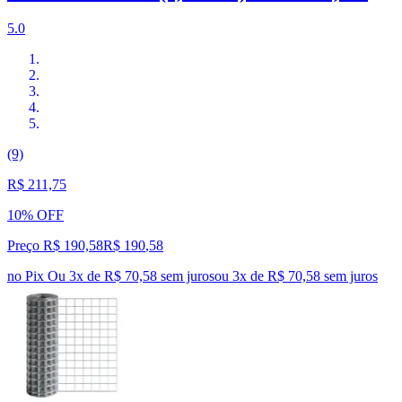
5.0
(9)
R$ 211,75
10% OFF
Preço R$ 190,58
R$
190
,
58
no Pix
Ou 3x de R$ 70,58 sem juros
ou
3
x de
R$ 70,58
sem juros