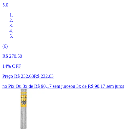
5.0
(6)
R$ 270,50
14% OFF
Preço R$ 232,63
R$
232
,
63
no Pix
Ou 3x de R$ 90,17 sem juros
ou
3
x de
R$ 90,17
sem juros