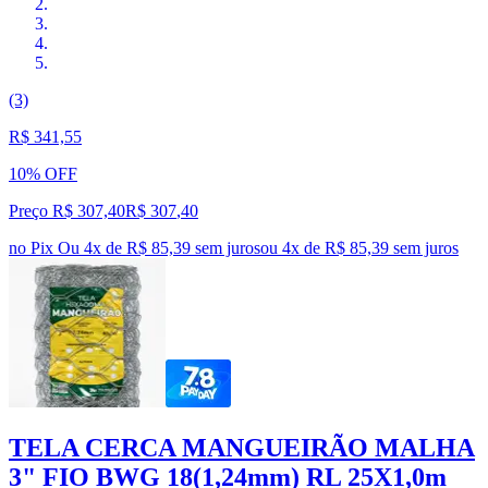
(3)
R$ 341,55
10% OFF
Preço R$ 307,40
R$
307
,
40
no Pix
Ou 4x de R$ 85,39 sem juros
ou
4
x de
R$ 85,39
sem juros
TELA CERCA MANGUEIRÃO MALHA
3" FIO BWG 18(1,24mm) RL 25X1,0m