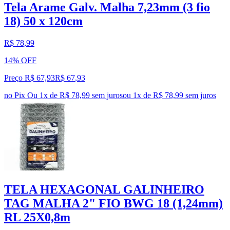
Tela Arame Galv. Malha 7,23mm (3 fio
18) 50 x 120cm
R$ 78,99
14% OFF
Preço R$ 67,93
R$
67
,
93
no Pix
Ou 1x de R$ 78,99 sem juros
ou
1
x de
R$ 78,99
sem juros
TELA HEXAGONAL GALINHEIRO
TAG MALHA 2" FIO BWG 18 (1,24mm)
RL 25X0,8m