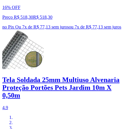
16% OFF
Preço R$ 518,30
R$
518
,
30
no Pix
Ou 7x de R$ 77,13 sem juros
ou
7
x de
R$ 77,13
sem juros
Tela Soldada 25mm Multiuso Alvenaria
Proteção Portões Pets Jardim 10m X
0,50m
4.9