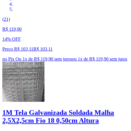
(21)
R$ 119,90
14% OFF
Preço R$ 103,11
R$
103
,
11
no Pix
Ou 1x de R$ 119,90 sem juros
ou
1
x de
R$ 119,90
sem juros
1M Tela Galvanizada Soldada Malha
2,5X2,5cm Fio 18 0,50cm Altura