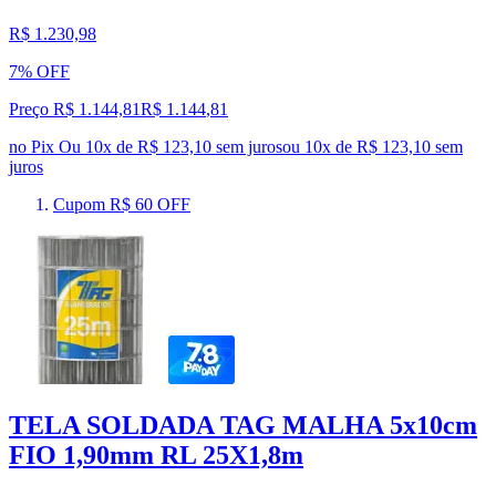
R$ 1.230,98
7% OFF
Preço R$ 1.144,81
R$
1.144
,
81
no Pix
Ou 10x de R$ 123,10 sem juros
ou
10
x de
R$ 123,10
sem
juros
Cupom R$ 60 OFF
TELA SOLDADA TAG MALHA 5x10cm
FIO 1,90mm RL 25X1,8m