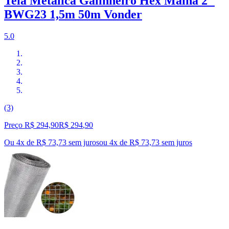
Tela Metálica Galinheiro Hex Malha 2''
BWG23 1,5m 50m Vonder
5.0
(3)
Preço R$ 294,90
R$
294
,
90
Ou 4x de R$ 73,73 sem juros
ou
4
x de
R$ 73,73
sem juros