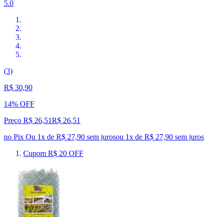
5.0
(3)
R$ 30,90
14% OFF
Preço R$ 26,51
R$
26
,
51
no Pix
Ou 1x de R$ 27,90 sem juros
ou
1
x de
R$ 27,90
sem juros
Cupom R$ 20 OFF