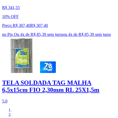
R$ 341,55
10% OFF
Preço R$ 307,40
R$
307
,
40
no Pix
Ou 4x de R$ 85,39 sem juros
ou
4
x de
R$ 85,39
sem juros
TELA SOLDADA TAG MALHA
6,5x15cm FIO 2,30mm RL 25X1,5m
5.0