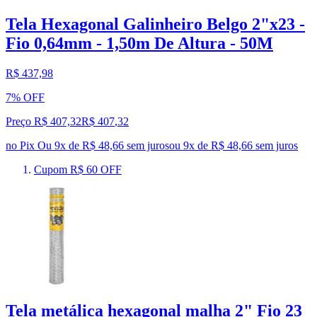
Tela Hexagonal Galinheiro Belgo 2"x23 -
Fio 0,64mm - 1,50m De Altura - 50M
R$ 437,98
7% OFF
Preço R$ 407,32
R$
407
,
32
no Pix
Ou 9x de R$ 48,66 sem juros
ou
9
x de
R$ 48,66
sem juros
Cupom R$ 60 OFF
Tela metálica hexagonal malha 2" Fio 23