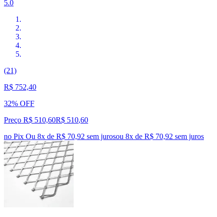
5.0
(21)
R$ 752,40
32% OFF
Preço R$ 510,60
R$
510
,
60
no Pix
Ou 8x de R$ 70,92 sem juros
ou
8
x de
R$ 70,92
sem juros