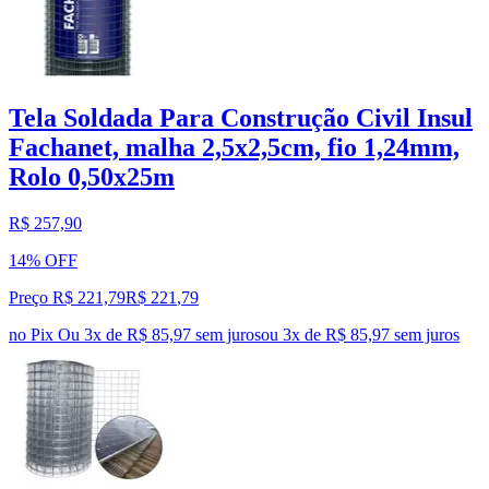
Tela Soldada Para Construção Civil Insul
Fachanet, malha 2,5x2,5cm, fio 1,24mm,
Rolo 0,50x25m
R$ 257,90
14% OFF
Preço R$ 221,79
R$
221
,
79
no Pix
Ou 3x de R$ 85,97 sem juros
ou
3
x de
R$ 85,97
sem juros