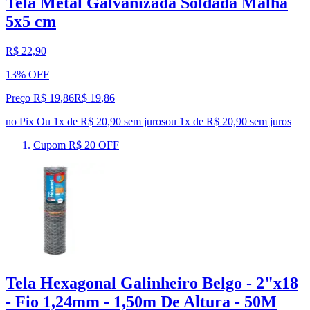
Tela Metal Galvanizada Soldada Malha
5x5 cm
R$ 22,90
13% OFF
Preço R$ 19,86
R$
19
,
86
no Pix
Ou 1x de R$ 20,90 sem juros
ou
1
x de
R$ 20,90
sem juros
Cupom R$ 20 OFF
Tela Hexagonal Galinheiro Belgo - 2"x18
- Fio 1,24mm - 1,50m De Altura - 50M