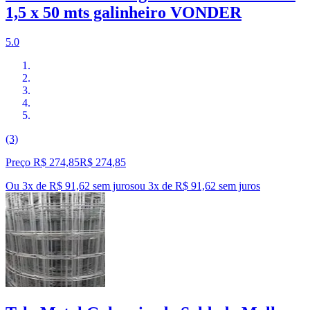
1,5 x 50 mts galinheiro VONDER
5.0
(3)
Preço R$ 274,85
R$
274
,
85
Ou 3x de R$ 91,62 sem juros
ou
3
x de
R$ 91,62
sem juros