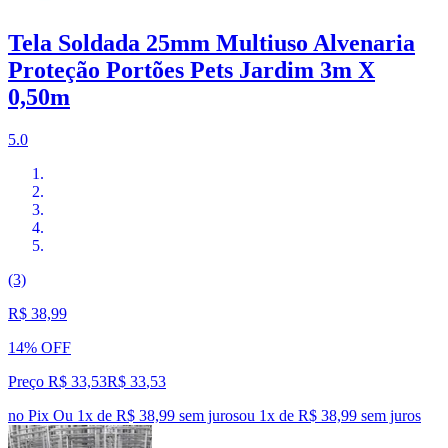
Tela Soldada 25mm Multiuso Alvenaria
Proteção Portões Pets Jardim 3m X
0,50m
5.0
(3)
R$ 38,99
14% OFF
Preço R$ 33,53
R$
33
,
53
no Pix
Ou 1x de R$ 38,99 sem juros
ou
1
x de
R$ 38,99
sem juros