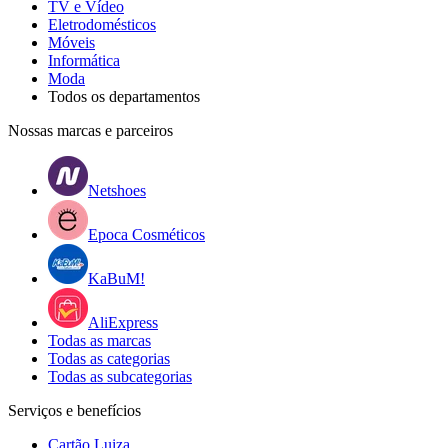
TV e Vídeo
Eletrodomésticos
Móveis
Informática
Moda
Todos os departamentos
Nossas marcas e parceiros
Netshoes
Epoca Cosméticos
KaBuM!
AliExpress
Todas as marcas
Todas as categorias
Todas as subcategorias
Serviços e benefícios
Cartão Luiza