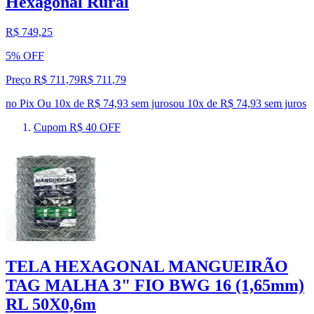
Hexagonal Rural
R$ 749,25
5% OFF
Preço R$ 711,79
R$
711
,
79
no Pix
Ou 10x de R$ 74,93 sem juros
ou
10
x de
R$ 74,93
sem juros
Cupom R$ 40 OFF
TELA HEXAGONAL MANGUEIRÃO
TAG MALHA 3" FIO BWG 16 (1,65mm)
RL 50X0,6m