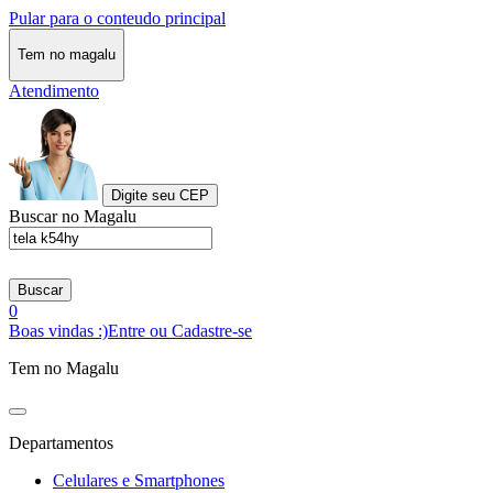
Pular para o conteudo principal
Tem no magalu
Atendimento
Digite seu CEP
Buscar no Magalu
Buscar
0
Boas vindas :)
Entre ou Cadastre-se
Tem no Magalu
Departamentos
Celulares e Smartphones