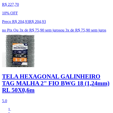
R$ 227,70
10% OFF
Preço R$ 204,93
R$
204
,
93
no Pix
Ou 3x de R$ 75,90 sem juros
ou
3
x de
R$ 75,90
sem juros
TELA HEXAGONAL GALINHEIRO
TAG MALHA 2" FIO BWG 18 (1,24mm)
RL 50X0,6m
5.0