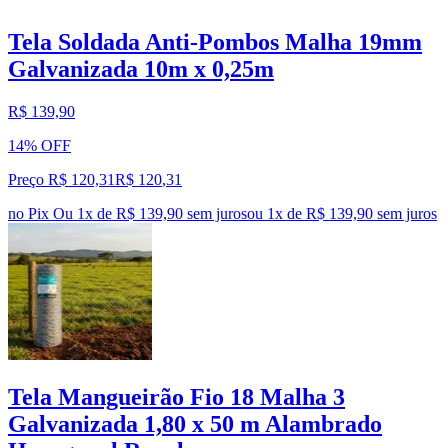
Tela Soldada Anti-Pombos Malha 19mm
Galvanizada 10m x 0,25m
R$ 139,90
14% OFF
Preço R$ 120,31
R$
120
,
31
no Pix
Ou 1x de R$ 139,90 sem juros
ou
1
x de
R$ 139,90
sem juros
Tela Mangueirão Fio 18 Malha 3
Galvanizada 1,80 x 50 m Alambrado