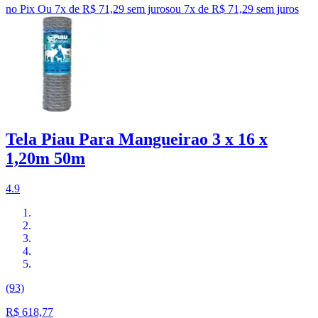
no Pix
Ou 7x de R$ 71,29 sem juros
ou
7
x de
R$ 71,29
sem juros
Tela Piau Para Mangueirao 3 x 16 x
1,20m 50m
4.9
(93)
R$ 618,77