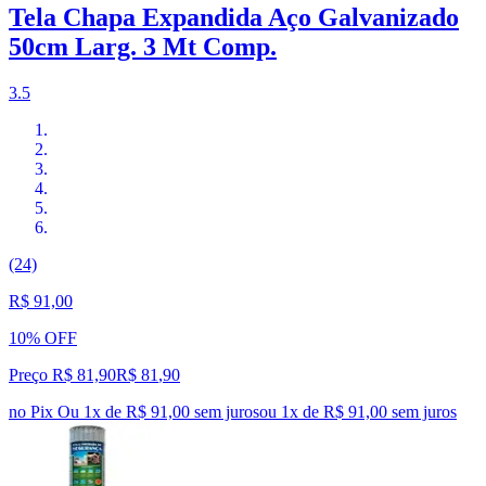
Tela Chapa Expandida Aço Galvanizado
50cm Larg. 3 Mt Comp.
3.5
(24)
R$ 91,00
10% OFF
Preço R$ 81,90
R$
81
,
90
no Pix
Ou 1x de R$ 91,00 sem juros
ou
1
x de
R$ 91,00
sem juros