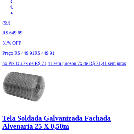
(90)
R$ 649,69
31% OFF
Preço R$ 449,91
R$
449
,
91
no Pix
Ou 7x de R$ 71,41 sem juros
ou
7
x de
R$ 71,41
sem juros
Tela Soldada Galvanizada Fachada
Alvenaria 25 X 0,50m