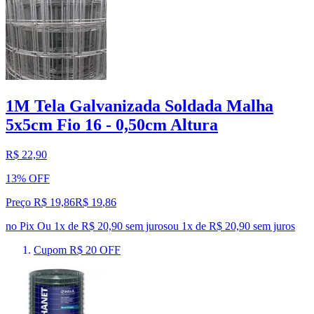
1M Tela Galvanizada Soldada Malha
5x5cm Fio 16 - 0,50cm Altura
R$ 22,90
13% OFF
Preço R$ 19,86
R$
19
,
86
no Pix
Ou 1x de R$ 20,90 sem juros
ou
1
x de
R$ 20,90
sem juros
Cupom R$ 20 OFF