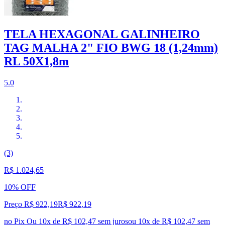
TELA HEXAGONAL GALINHEIRO
TAG MALHA 2" FIO BWG 18 (1,24mm)
RL 50X1,8m
5.0
(3)
R$ 1.024,65
10% OFF
Preço R$ 922,19
R$
922
,
19
no Pix
Ou 10x de R$ 102,47 sem juros
ou
10
x de
R$ 102,47
sem