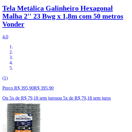
Tela Metálica Galinheiro Hexagonal
Malha 2'' 23 Bwg x 1,8m com 50 metros
Vonder
4.0
(1)
Preço R$ 395,90
R$
395
,
90
Ou 5x de R$ 79,18 sem juros
ou
5
x de
R$ 79,18
sem juros