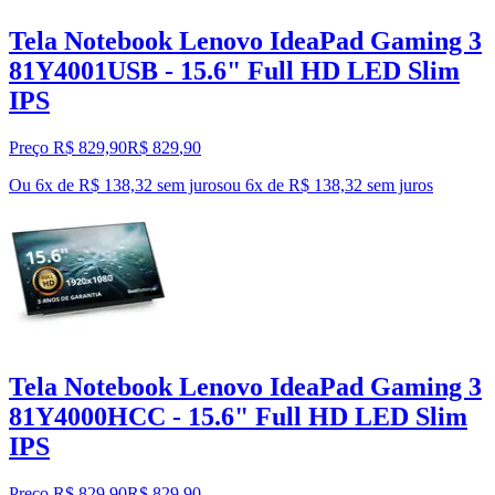
Tela Notebook Lenovo IdeaPad Gaming 3
81Y4001USB - 15.6" Full HD LED Slim
IPS
Preço R$ 829,90
R$
829
,
90
Ou 6x de R$ 138,32 sem juros
ou
6
x de
R$ 138,32
sem juros
Tela Notebook Lenovo IdeaPad Gaming 3
81Y4000HCC - 15.6" Full HD LED Slim
IPS
Preço R$ 829,90
R$
829
,
90