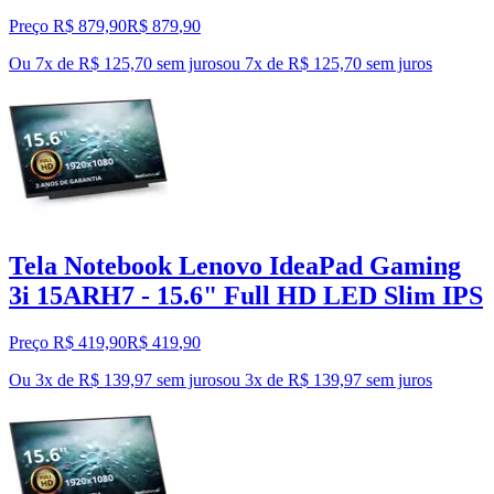
Preço R$ 879,90
R$
879
,
90
Ou 7x de R$ 125,70 sem juros
ou
7
x de
R$ 125,70
sem juros
Tela Notebook Lenovo IdeaPad Gaming
3i 15ARH7 - 15.6" Full HD LED Slim IPS
Preço R$ 419,90
R$
419
,
90
Ou 3x de R$ 139,97 sem juros
ou
3
x de
R$ 139,97
sem juros