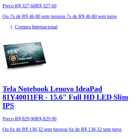
Preço R$ 327,60
R$
327
,
60
Ou 7x de R$ 46,80 sem juros
ou
7
x de
R$ 46,80
sem juros
Compra Internacional
Tela Notebook Lenovo IdeaPad
81Y40011FR - 15.6" Full HD LED Slim
IPS
Preço R$ 829,90
R$
829
,
90
Ou 6x de R$ 138,32 sem juros
ou
6
x de
R$ 138,32
sem juros