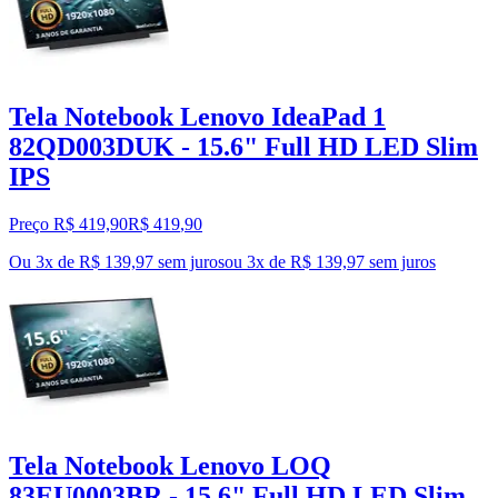
Tela Notebook Lenovo IdeaPad 1
82QD003DUK - 15.6" Full HD LED Slim
IPS
Preço R$ 419,90
R$
419
,
90
Ou 3x de R$ 139,97 sem juros
ou
3
x de
R$ 139,97
sem juros
Tela Notebook Lenovo LOQ
83EU0003BR - 15.6" Full HD LED Slim