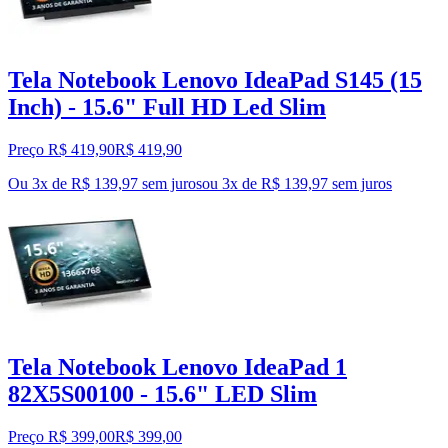
Tela Notebook Lenovo IdeaPad S145 (15
Inch) - 15.6" Full HD Led Slim
Preço R$ 419,90
R$
419
,
90
Ou 3x de R$ 139,97 sem juros
ou
3
x de
R$ 139,97
sem juros
Tela Notebook Lenovo IdeaPad 1
82X5S00100 - 15.6" LED Slim
Preço R$ 399,00
R$
399
,
00