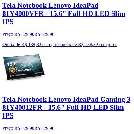
Tela Notebook Lenovo IdeaPad
81Y4000VFR - 15.6" Full HD LED Slim
IPS
Preço R$ 829,90
R$
829
,
90
Ou 6x de R$ 138,32 sem juros
ou
6
x de
R$ 138,32
sem juros
Tela Notebook Lenovo IdeaPad Gaming 3
81Y40012FR - 15.6" Full HD LED Slim
IPS
Preço R$ 829,90
R$
829
,
90