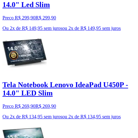
14.0" Led Slim
Preço R$ 299,90
R$
299
,
90
Ou 2x de R$ 149,95 sem juros
ou
2
x de
R$ 149,95
sem juros
Tela Notebook Lenovo IdeaPad U450P -
14.0" LED Slim
Preço R$ 269,90
R$
269
,
90
Ou 2x de R$ 134,95 sem juros
ou
2
x de
R$ 134,95
sem juros