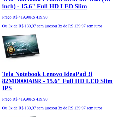
inch) - 15.6" Full HD LED Slim
Preço R$ 419,90
R$
419
,
90
Ou 3x de R$ 139,97 sem juros
ou
3
x de
R$ 139,97
sem juros
Tela Notebook Lenovo IdeaPad 3i
82MD000ABR - 15.6" Full HD LED Slim
IPS
Preço R$ 419,90
R$
419
,
90
Ou 3x de R$ 139,97 sem juros
ou
3
x de
R$ 139,97
sem juros