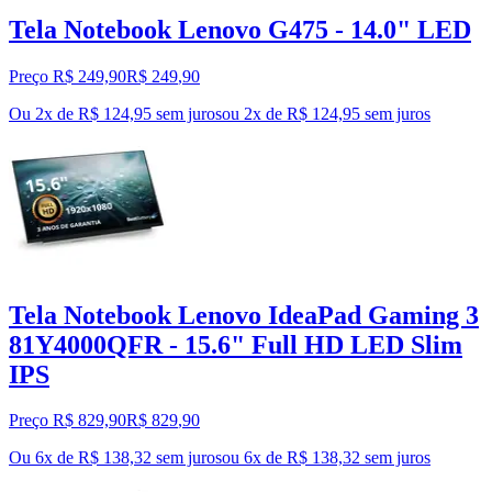
Tela Notebook Lenovo G475 - 14.0" LED
Preço R$ 249,90
R$
249
,
90
Ou 2x de R$ 124,95 sem juros
ou
2
x de
R$ 124,95
sem juros
Tela Notebook Lenovo IdeaPad Gaming 3
81Y4000QFR - 15.6" Full HD LED Slim
IPS
Preço R$ 829,90
R$
829
,
90
Ou 6x de R$ 138,32 sem juros
ou
6
x de
R$ 138,32
sem juros