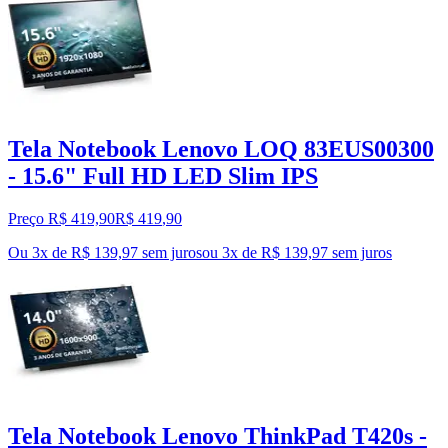
Tela Notebook Lenovo LOQ 83EUS00300
- 15.6" Full HD LED Slim IPS
Preço R$ 419,90
R$
419
,
90
Ou 3x de R$ 139,97 sem juros
ou
3
x de
R$ 139,97
sem juros
Tela Notebook Lenovo ThinkPad T420s -