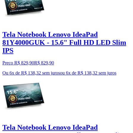
Tela Notebook Lenovo IdeaPad
81Y4000GUK - 15.6" Full HD LED Slim
IPS
Preço R$ 829,90
R$
829
,
90
Ou 6x de R$ 138,32 sem juros
ou
6
x de
R$ 138,32
sem juros
Tela Notebook Lenovo IdeaPad