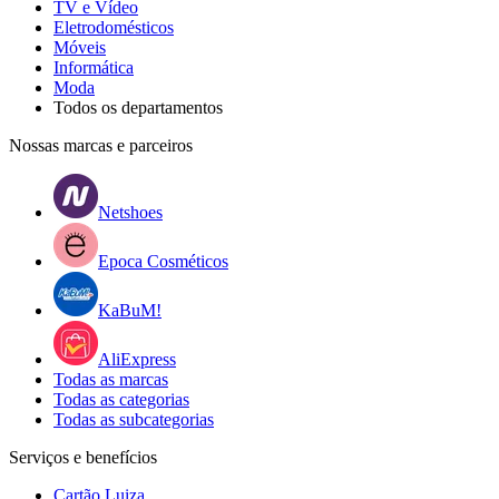
TV e Vídeo
Eletrodomésticos
Móveis
Informática
Moda
Todos os departamentos
Nossas marcas e parceiros
Netshoes
Epoca Cosméticos
KaBuM!
AliExpress
Todas as marcas
Todas as categorias
Todas as subcategorias
Serviços e benefícios
Cartão Luiza