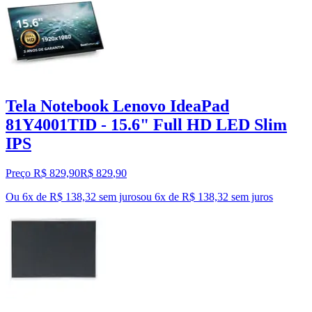
Tela Notebook Lenovo IdeaPad
81Y4001TID - 15.6" Full HD LED Slim
IPS
Preço R$ 829,90
R$
829
,
90
Ou 6x de R$ 138,32 sem juros
ou
6
x de
R$ 138,32
sem juros