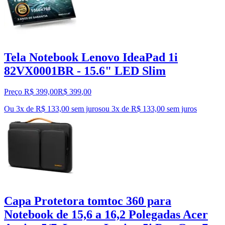
Tela Notebook Lenovo IdeaPad 1i
82VX0001BR - 15.6" LED Slim
Preço R$ 399,00
R$
399
,
00
Ou 3x de R$ 133,00 sem juros
ou
3
x de
R$ 133,00
sem juros
Capa Protetora tomtoc 360 para
Notebook de 15,6 a 16,2 Polegadas Acer