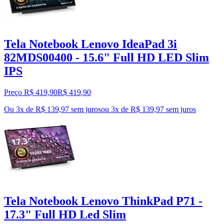
Tela Notebook Lenovo IdeaPad 3i
82MDS00400 - 15.6" Full HD LED Slim
IPS
Preço R$ 419,90
R$
419
,
90
Ou 3x de R$ 139,97 sem juros
ou
3
x de
R$ 139,97
sem juros
Tela Notebook Lenovo ThinkPad P71 -
17.3" Full HD Led Slim