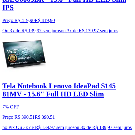
IPS
Preço R$ 419,90
R$
419
,
90
Ou 3x de R$ 139,97 sem juros
ou
3
x de
R$ 139,97
sem juros
Tela Notebook Lenovo IdeaPad S145
81MV - 15.6" Full HD LED Slim
7% OFF
Preço R$ 390,51
R$
390
,
51
no Pix
Ou 3x de R$ 139,97 sem juros
ou
3
x de
R$ 139,97
sem juros