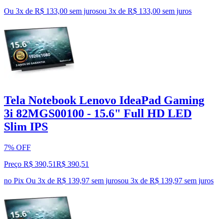
Ou 3x de R$ 133,00 sem juros
ou
3
x de
R$ 133,00
sem juros
Tela Notebook Lenovo IdeaPad Gaming
3i 82MGS00100 - 15.6" Full HD LED
Slim IPS
7% OFF
Preço R$ 390,51
R$
390
,
51
no Pix
Ou 3x de R$ 139,97 sem juros
ou
3
x de
R$ 139,97
sem juros