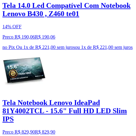
Tela 14.0 Led Compatível Com Notebook
Lenovo B430 , Z460 te01
14% OFF
Preço R$ 190,06
R$
190
,
06
no Pix
Ou 1x de R$ 221,00 sem juros
ou
1
x de
R$ 221,00
sem juros
Tela Notebook Lenovo IdeaPad
81Y4002TCL - 15.6" Full HD LED Slim
IPS
Preço R$ 829,90
R$
829
,
90