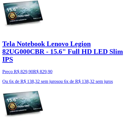
Tela Notebook Lenovo Legion
82UG000CBR - 15.6" Full HD LED Slim
IPS
Preço R$ 829,90
R$
829
,
90
Ou 6x de R$ 138,32 sem juros
ou
6
x de
R$ 138,32
sem juros