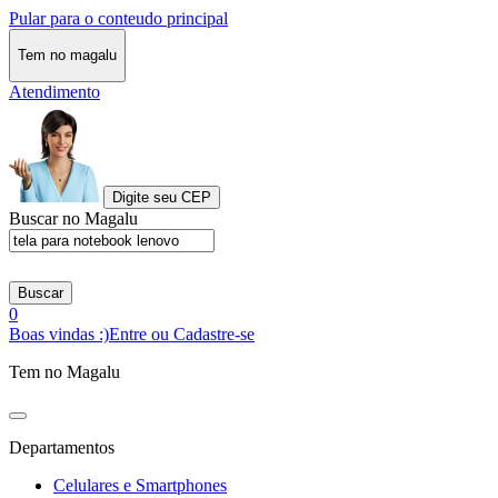
Pular para o conteudo principal
Tem no magalu
Atendimento
Digite seu CEP
Buscar no Magalu
Buscar
0
Boas vindas :)
Entre ou Cadastre-se
Tem no Magalu
Departamentos
Celulares e Smartphones