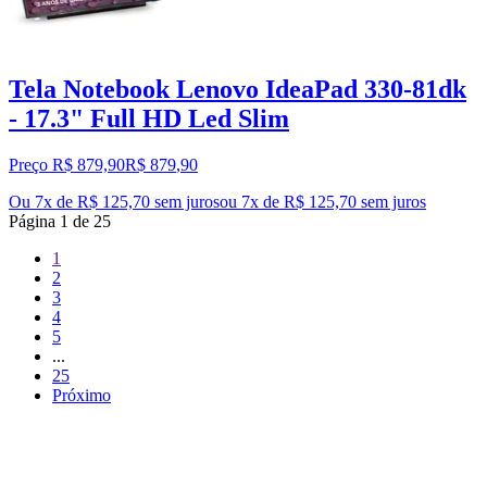
Tela Notebook Lenovo IdeaPad 330-81dk
- 17.3" Full HD Led Slim
Preço R$ 879,90
R$
879
,
90
Ou 7x de R$ 125,70 sem juros
ou
7
x de
R$ 125,70
sem juros
Página
1
de
25
1
2
3
4
5
...
25
Próximo