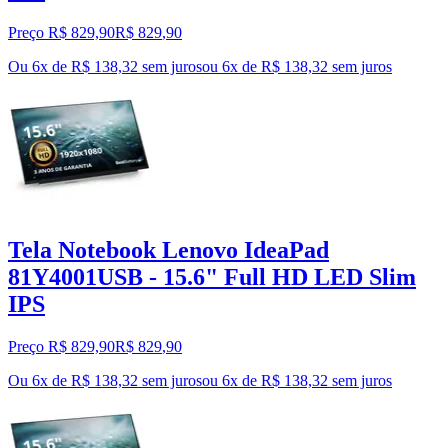
Preço R$ 829,90
R$
829
,
90
Ou 6x de R$ 138,32 sem juros
ou
6
x de
R$ 138,32
sem juros
Tela Notebook Lenovo IdeaPad
81Y4001USB - 15.6" Full HD LED Slim
IPS
Preço R$ 829,90
R$
829
,
90
Ou 6x de R$ 138,32 sem juros
ou
6
x de
R$ 138,32
sem juros