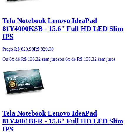
Tela Notebook Lenovo IdeaPad
81Y4000KSB - 15.6" Full HD LED Slim
IPS
Preço R$ 829,90
R$
829
,
90
Ou 6x de R$ 138,32 sem juros
ou
6
x de
R$ 138,32
sem juros
Tela Notebook Lenovo IdeaPad
81Y4001BFR - 15.6" Full HD LED Slim
IPS