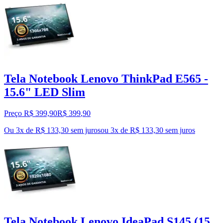
Tela Notebook Lenovo ThinkPad E565 -
15.6" LED Slim
Preço R$ 399,90
R$
399
,
90
Ou 3x de R$ 133,30 sem juros
ou
3
x de
R$ 133,30
sem juros
Tela Notebook Lenovo IdeaPad S145 (15