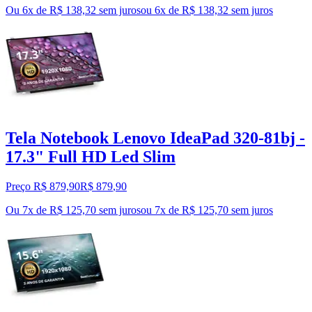
Ou 6x de R$ 138,32 sem juros
ou
6
x de
R$ 138,32
sem juros
Tela Notebook Lenovo IdeaPad 320-81bj -
17.3" Full HD Led Slim
Preço R$ 879,90
R$
879
,
90
Ou 7x de R$ 125,70 sem juros
ou
7
x de
R$ 125,70
sem juros