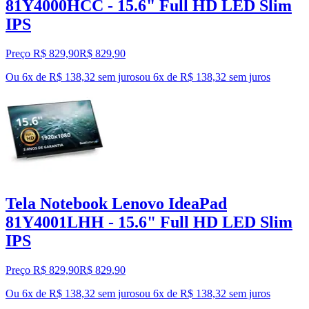
81Y4000HCC - 15.6" Full HD LED Slim
IPS
Preço R$ 829,90
R$
829
,
90
Ou 6x de R$ 138,32 sem juros
ou
6
x de
R$ 138,32
sem juros
Tela Notebook Lenovo IdeaPad
81Y4001LHH - 15.6" Full HD LED Slim
IPS
Preço R$ 829,90
R$
829
,
90
Ou 6x de R$ 138,32 sem juros
ou
6
x de
R$ 138,32
sem juros