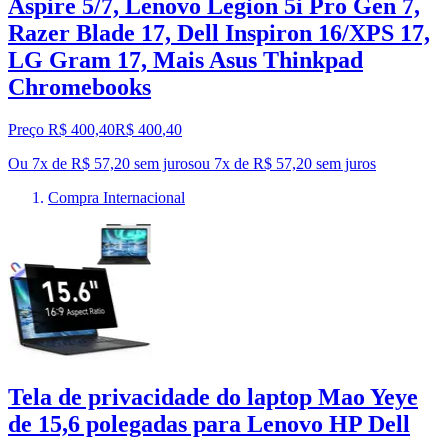
Aspire 5/7, Lenovo Legion 5i Pro Gen 7,
Razer Blade 17, Dell Inspiron 16/XPS 17,
LG Gram 17, Mais Asus Thinkpad
Chromebooks
Preço R$ 400,40
R$
400
,
40
Ou 7x de R$ 57,20 sem juros
ou
7
x de
R$ 57,20
sem juros
Compra Internacional
Tela de privacidade do laptop Mao Yeye
de 15,6 polegadas para Lenovo HP Dell