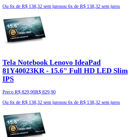
Ou 6x de R$ 138,32 sem juros
ou
6
x de
R$ 138,32
sem juros
Tela Notebook Lenovo IdeaPad
81Y40023KR - 15.6" Full HD LED Slim
IPS
Preço R$ 829,90
R$
829
,
90
Ou 6x de R$ 138,32 sem juros
ou
6
x de
R$ 138,32
sem juros