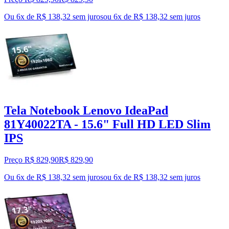
Ou 6x de R$ 138,32 sem juros
ou
6
x de
R$ 138,32
sem juros
Tela Notebook Lenovo IdeaPad
81Y40022TA - 15.6" Full HD LED Slim
IPS
Preço R$ 829,90
R$
829
,
90
Ou 6x de R$ 138,32 sem juros
ou
6
x de
R$ 138,32
sem juros