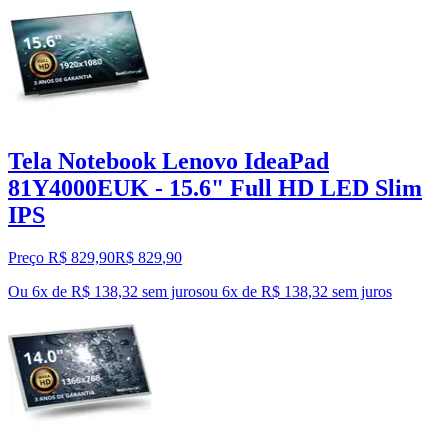
Tela Notebook Lenovo IdeaPad
81Y4000EUK - 15.6" Full HD LED Slim
IPS
Preço R$ 829,90
R$
829
,
90
Ou 6x de R$ 138,32 sem juros
ou
6
x de
R$ 138,32
sem juros