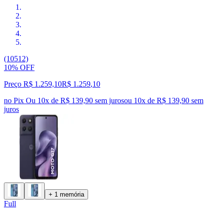
(10512)
10% OFF
Preço R$ 1.259,10
R$
1.259
,
10
no Pix
Ou 10x de R$ 139,90 sem juros
ou
10
x de
R$ 139,90
sem
juros
+ 1 memória
Full