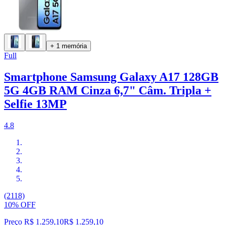
+ 1 memória
Full
Smartphone Samsung Galaxy A17 128GB
5G 4GB RAM Cinza 6,7" Câm. Tripla +
Selfie 13MP
4.8
(2118)
10% OFF
Preço R$ 1.259,10
R$
1.259
,
10