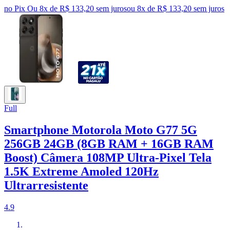
no Pix
Ou 8x de R$ 133,20 sem juros
ou
8
x de
R$ 133,20
sem juros
Full
Smartphone Motorola Moto G77 5G
256GB 24GB (8GB RAM + 16GB RAM
Boost) Câmera 108MP Ultra-Pixel Tela
1.5K Extreme Amoled 120Hz
Ultrarresistente
4.9