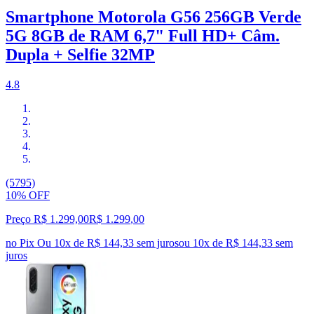
Smartphone Motorola G56 256GB Verde
5G 8GB de RAM 6,7" Full HD+ Câm.
Dupla + Selfie 32MP
4.8
(5795)
10% OFF
Preço R$ 1.299,00
R$
1.299
,
00
no Pix
Ou 10x de R$ 144,33 sem juros
ou
10
x de
R$ 144,33
sem
juros