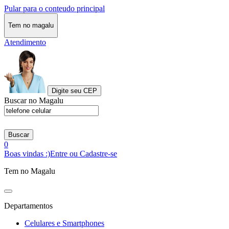
Pular para o conteudo principal
Tem no magalu
Atendimento
Digite seu CEP
Buscar no Magalu
Buscar
0
Boas vindas :)
Entre ou Cadastre-se
Tem no Magalu
Departamentos
Celulares e Smartphones