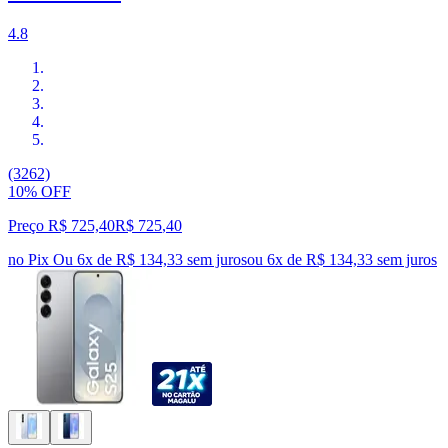
4.8
(3262)
10% OFF
Preço R$ 725,40
R$
725
,
40
no Pix
Ou 6x de R$ 134,33 sem juros
ou
6
x de
R$ 134,33
sem juros