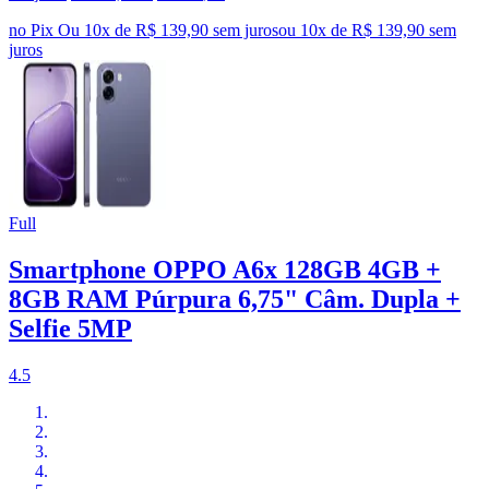
no Pix
Ou 10x de R$ 139,90 sem juros
ou
10
x de
R$ 139,90
sem
juros
Full
Smartphone OPPO A6x 128GB 4GB +
8GB RAM Púrpura 6,75" Câm. Dupla +
Selfie 5MP
4.5