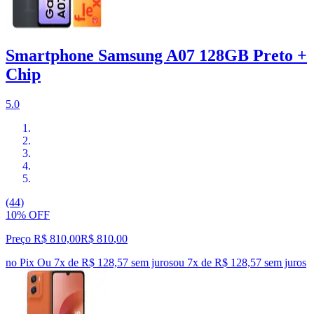
Smartphone Samsung A07 128GB Preto +
Chip
5.0
(44)
10% OFF
Preço R$ 810,00
R$
810
,
00
no Pix
Ou 7x de R$ 128,57 sem juros
ou
7
x de
R$ 128,57
sem juros