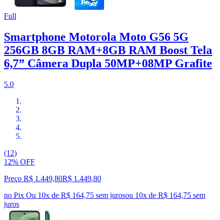
Full
Smartphone Motorola Moto G56 5G
256GB 8GB RAM+8GB RAM Boost Tela
6,7” Câmera Dupla 50MP+08MP Grafite
5.0
(12)
12% OFF
Preço R$ 1.449,80
R$
1.449
,
80
no Pix
Ou 10x de R$ 164,75 sem juros
ou
10
x de
R$ 164,75
sem
juros