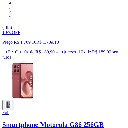
(188)
10% OFF
Preço R$ 1.709,10
R$
1.709
,
10
no Pix
Ou 10x de R$ 189,90 sem juros
ou
10
x de
R$ 189,90
sem
juros
Full
Smartphone Motorola G86 256GB