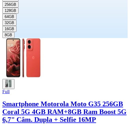
256GB
128GB
64GB
32GB
16GB
8GB
Full
Smartphone Motorola Moto G35 256GB
Coral 5G 4GB RAM+8GB Ram Boost 5G
6,7" Câm. Dupla + Selfie 16MP