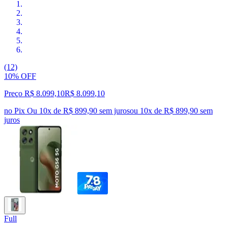
(12)
10% OFF
Preço R$ 8.099,10
R$
8.099
,
10
no Pix
Ou 10x de R$ 899,90 sem juros
ou
10
x de
R$ 899,90
sem
juros
Full