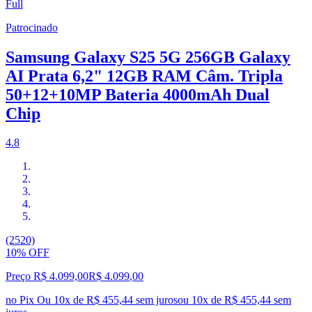
Full
Patrocinado
Samsung Galaxy S25 5G 256GB Galaxy
AI Prata 6,2" 12GB RAM Câm. Tripla
50+12+10MP Bateria 4000mAh Dual
Chip
4.8
(2520)
10% OFF
Preço R$ 4.099,00
R$
4.099
,
00
no Pix
Ou 10x de R$ 455,44 sem juros
ou
10
x de
R$ 455,44
sem