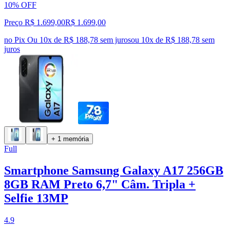
10% OFF
Preço R$ 1.699,00
R$
1.699
,
00
no Pix
Ou 10x de R$ 188,78 sem juros
ou
10
x de
R$ 188,78
sem
juros
+ 1 memória
Full
Smartphone Samsung Galaxy A17 256GB
8GB RAM Preto 6,7" Câm. Tripla +
Selfie 13MP
4.9