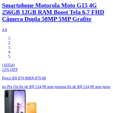
Smartphone Motorola Moto G15 4G
256GB 12GB RAM Boost Tela 6.7 FHD
Câmera Dupla 50MP 5MP Grafite
4.8
(10354)
12% OFF
Preço R$ 879,90
R$
879
,
90
no Pix
Ou 8x de R$ 124,99 sem juros
ou
8
x de
R$ 124,99
sem juros