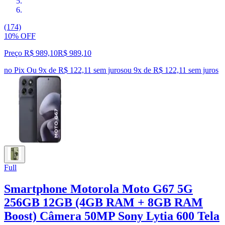
(174)
10% OFF
Preço R$ 989,10
R$
989
,
10
no Pix
Ou 9x de R$ 122,11 sem juros
ou
9
x de
R$ 122,11
sem juros
Full
Smartphone Motorola Moto G67 5G
256GB 12GB (4GB RAM + 8GB RAM
Boost) Câmera 50MP Sony Lytia 600 Tela