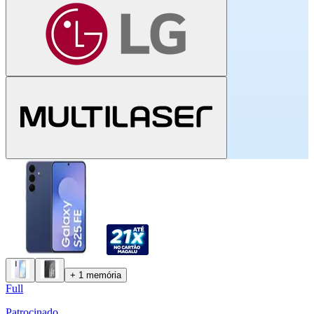
+ 1 memória
Full
Patrocinado