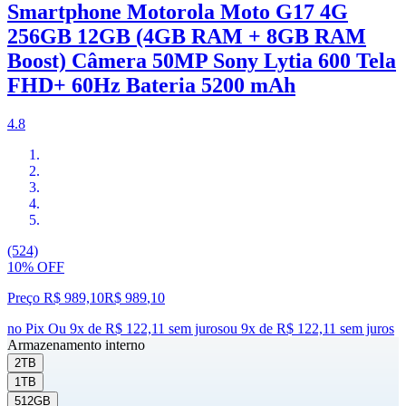
Smartphone Motorola Moto G17 4G
256GB 12GB (4GB RAM + 8GB RAM
Boost) Câmera 50MP Sony Lytia 600 Tela
FHD+ 60Hz Bateria 5200 mAh
4.8
(524)
10% OFF
Preço R$ 989,10
R$
989
,
10
no Pix
Ou 9x de R$ 122,11 sem juros
ou
9
x de
R$ 122,11
sem juros
Armazenamento interno
2TB
1TB
512GB