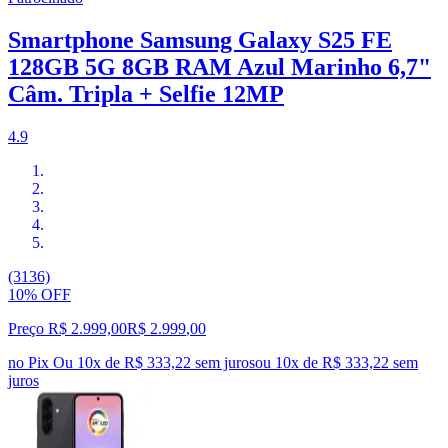
Smartphone Samsung Galaxy S25 FE
128GB 5G 8GB RAM Azul Marinho 6,7"
Câm. Tripla + Selfie 12MP
4.9
(3136)
10% OFF
Preço R$ 2.999,00
R$
2.999
,
00
no Pix
Ou 10x de R$ 333,22 sem juros
ou
10
x de
R$ 333,22
sem
juros