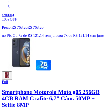
(28004)
10% OFF
Preço R$ 763,20
R$
763
,
20
no Pix
Ou 7x de R$ 121,14 sem juros
ou
7
x de
R$ 121,14
sem juros
Full
Smartphone Motorola Moto g05 256GB
4GB RAM Grafite 6,7" Câm. 50MP +
Selfie 8MP