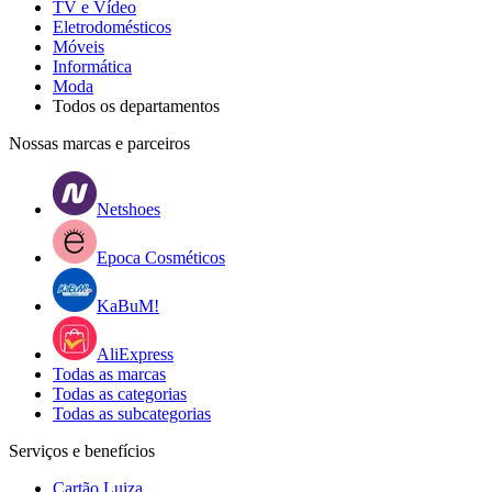
TV e Vídeo
Eletrodomésticos
Móveis
Informática
Moda
Todos os departamentos
Nossas marcas e parceiros
Netshoes
Epoca Cosméticos
KaBuM!
AliExpress
Todas as marcas
Todas as categorias
Todas as subcategorias
Serviços e benefícios
Cartão Luiza