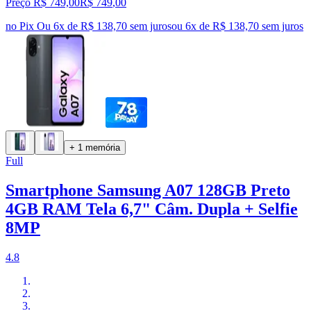
Preço R$ 749,00
R$
749
,
00
no Pix
Ou 6x de R$ 138,70 sem juros
ou
6
x de
R$ 138,70
sem juros
+ 1 memória
Full
Smartphone Samsung A07 128GB Preto
4GB RAM Tela 6,7" Câm. Dupla + Selfie
8MP
4.8