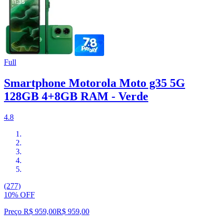
Full
Smartphone Motorola Moto g35 5G
128GB 4+8GB RAM - Verde
4.8
(277)
10% OFF
Preço R$ 959,00
R$
959
,
00