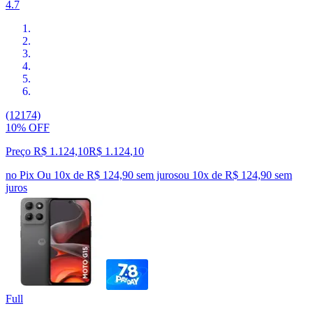
4.7
(12174)
10% OFF
Preço R$ 1.124,10
R$
1.124
,
10
no Pix
Ou 10x de R$ 124,90 sem juros
ou
10
x de
R$ 124,90
sem
juros
Full