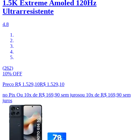
1.5K Extreme Amoled 120Hz
Ultrarresistente
4.8
(262)
10% OFF
Preço R$ 1.529,10
R$
1.529
,
10
no Pix
Ou 10x de R$ 169,90 sem juros
ou
10
x de
R$ 169,90
sem
juros