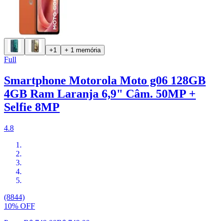
+1
+ 1 memória
Full
Smartphone Motorola Moto g06 128GB
4GB Ram Laranja 6,9" Câm. 50MP +
Selfie 8MP
4.8
(8844)
10% OFF