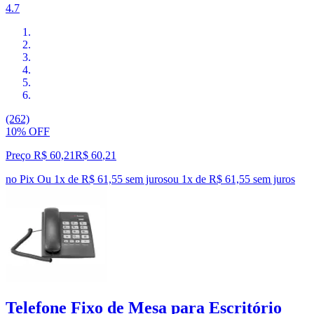
4.7
(262)
10% OFF
Preço R$ 60,21
R$
60
,
21
no Pix
Ou 1x de R$ 61,55 sem juros
ou
1
x de
R$ 61,55
sem juros
Telefone Fixo de Mesa para Escritório