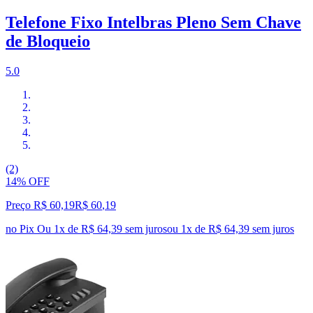
Telefone Fixo Intelbras Pleno Sem Chave
de Bloqueio
5.0
(2)
14% OFF
Preço R$ 60,19
R$
60
,
19
no Pix
Ou 1x de R$ 64,39 sem juros
ou
1
x de
R$ 64,39
sem juros