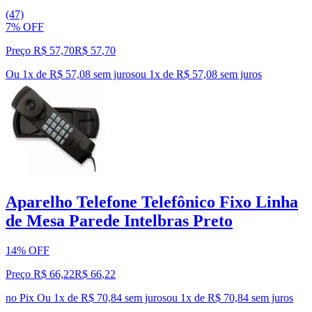
(47)
7% OFF
Preço R$ 57,70
R$
57
,
70
Ou 1x de R$ 57,08 sem juros
ou
1
x de
R$ 57,08
sem juros
Aparelho Telefone Telefônico Fixo Linha
de Mesa Parede Intelbras Preto
14% OFF
Preço R$ 66,22
R$
66
,
22
no Pix
Ou 1x de R$ 70,84 sem juros
ou
1
x de
R$ 70,84
sem juros