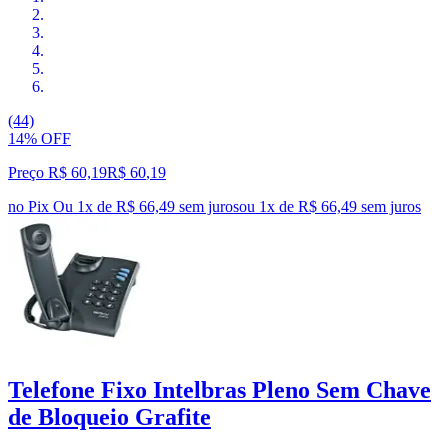
(44)
14% OFF
Preço R$ 60,19
R$
60
,
19
no Pix
Ou 1x de R$ 66,49 sem juros
ou
1
x de
R$ 66,49
sem juros
Telefone Fixo Intelbras Pleno Sem Chave
de Bloqueio Grafite