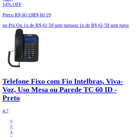
14% OFF
Preço R$ 60,19
R$
60
,
19
no Pix
Ou 1x de R$ 61,59 sem juros
ou
1
x de
R$ 61,59
sem juros
Telefone Fixo com Fio Intelbras, Viva-
Voz, Uso Mesa ou Parede TC 60 ID -
Preto
4.7