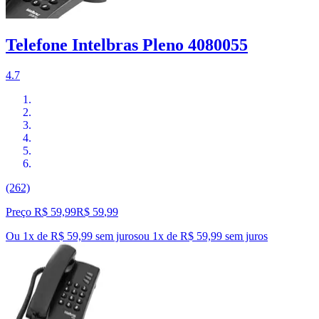
Telefone Intelbras Pleno 4080055
4.7
(262)
Preço R$ 59,99
R$
59
,
99
Ou 1x de R$ 59,99 sem juros
ou
1
x de
R$ 59,99
sem juros