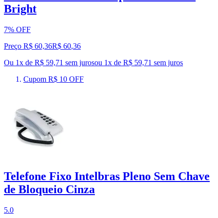
Bright
7% OFF
Preço R$ 60,36
R$
60
,
36
Ou 1x de R$ 59,71 sem juros
ou
1
x de
R$ 59,71
sem juros
Cupom R$ 10 OFF
Telefone Fixo Intelbras Pleno Sem Chave
de Bloqueio Cinza
5.0