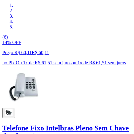
(6)
14% OFF
Preço R$ 60,11
R$
60
,
11
no Pix
Ou 1x de R$ 61,51 sem juros
ou
1
x de
R$ 61,51
sem juros
Telefone Fixo Intelbras Pleno Sem Chave