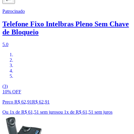
Patrocinado
Telefone Fixo Intelbras Pleno Sem Chave
de Bloqueio
5.0
(3)
10% OFF
Preço R$ 62,91
R$
62
,
91
Ou 1x de R$ 61,51 sem juros
ou
1
x de
R$ 61,51
sem juros