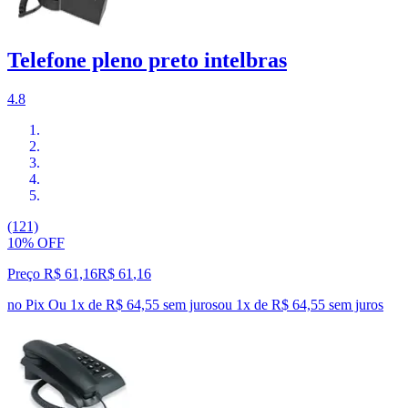
Telefone pleno preto intelbras
4.8
(121)
10% OFF
Preço R$ 61,16
R$
61
,
16
no Pix
Ou 1x de R$ 64,55 sem juros
ou
1
x de
R$ 64,55
sem juros