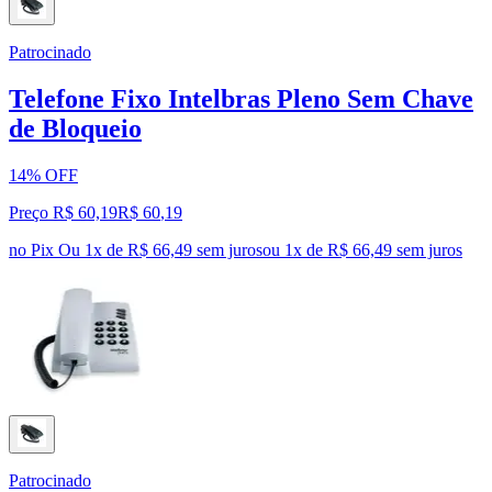
Patrocinado
Telefone Fixo Intelbras Pleno Sem Chave
de Bloqueio
14% OFF
Preço R$ 60,19
R$
60
,
19
no Pix
Ou 1x de R$ 66,49 sem juros
ou
1
x de
R$ 66,49
sem juros
Patrocinado