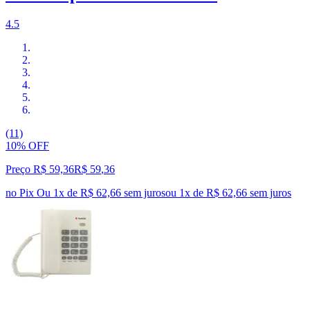
4.5
(11)
10% OFF
Preço R$ 59,36
R$
59
,
36
no Pix
Ou 1x de R$ 62,66 sem juros
ou
1
x de
R$ 62,66
sem juros