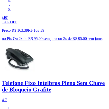
(49)
14% OFF
Preço R$ 163,39
R$
163
,
39
no Pix
Ou 2x de R$ 95,00 sem juros
ou
2
x de
R$ 95,00
sem juros
Telefone Fixo Intelbras Pleno Sem Chave
de Bloqueio Grafite
4.7