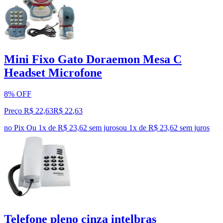
Mini Fixo Gato Doraemon Mesa C
Headset Microfone
8% OFF
Preço R$ 22,63
R$
22
,
63
no Pix
Ou 1x de R$ 23,62 sem juros
ou
1
x de
R$ 23,62
sem juros
Telefone pleno cinza intelbras