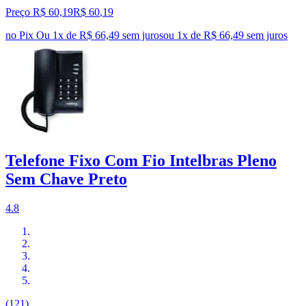
Preço R$ 60,19
R$
60
,
19
no Pix
Ou 1x de R$ 66,49 sem juros
ou
1
x de
R$ 66,49
sem juros
Telefone Fixo Com Fio Intelbras Pleno
Sem Chave Preto
4.8
(121)