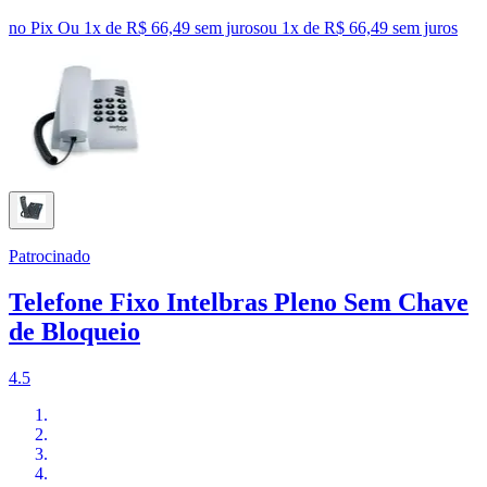
no Pix
Ou 1x de R$ 66,49 sem juros
ou
1
x de
R$ 66,49
sem juros
Patrocinado
Telefone Fixo Intelbras Pleno Sem Chave
de Bloqueio
4.5