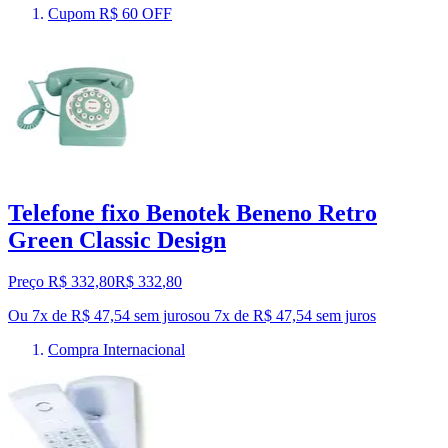
Cupom R$ 60 OFF
Telefone fixo Benotek Beneno Retro
Green Classic Design
Preço R$ 332,80
R$
332
,
80
Ou 7x de R$ 47,54 sem juros
ou
7
x de
R$ 47,54
sem juros
Compra Internacional