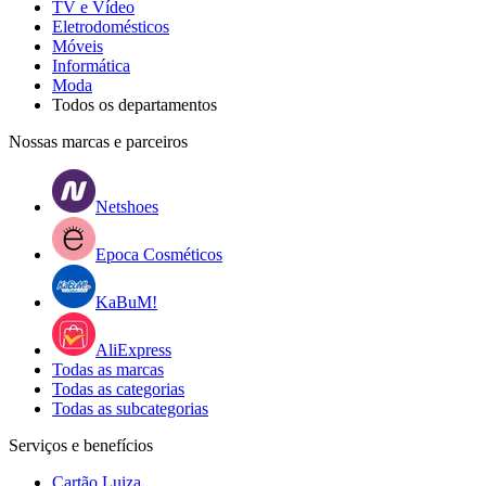
TV e Vídeo
Eletrodomésticos
Móveis
Informática
Moda
Todos os departamentos
Nossas marcas e parceiros
Netshoes
Epoca Cosméticos
KaBuM!
AliExpress
Todas as marcas
Todas as categorias
Todas as subcategorias
Serviços e benefícios
Cartão Luiza