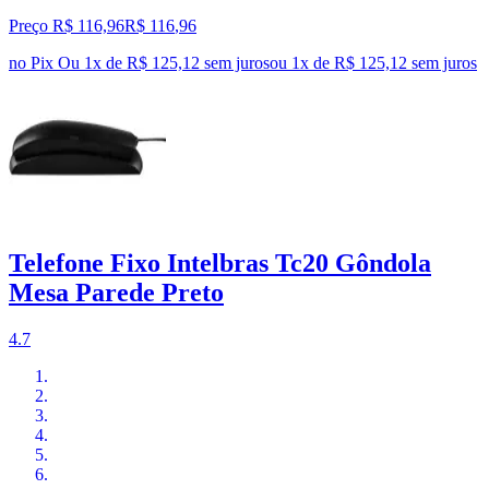
Preço R$ 116,96
R$
116
,
96
no Pix
Ou 1x de R$ 125,12 sem juros
ou
1
x de
R$ 125,12
sem juros
Telefone Fixo Intelbras Tc20 Gôndola
Mesa Parede Preto
4.7