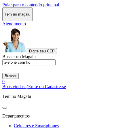
Pular para o conteudo principal
Tem no magalu
Atendimento
Digite seu CEP
Buscar no Magalu
Buscar
0
Boas vindas :)
Entre ou Cadastre-se
Tem no Magalu
Departamentos
Celulares e Smartphones