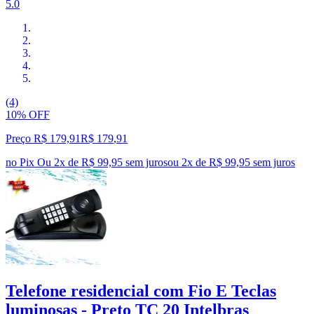
5.0
(4)
10% OFF
Preço R$ 179,91
R$
179
,
91
no Pix
Ou 2x de R$ 99,95 sem juros
ou
2
x de
R$ 99,95
sem juros
Telefone residencial com Fio E Teclas
luminosas - Preto TC 20 Intelbras