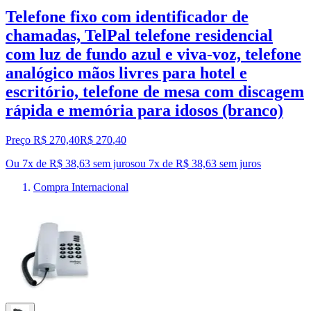
Telefone fixo com identificador de
chamadas, TelPal telefone residencial
com luz de fundo azul e viva-voz, telefone
analógico mãos livres para hotel e
escritório, telefone de mesa com discagem
rápida e memória para idosos (branco)
Preço R$ 270,40
R$
270
,
40
Ou 7x de R$ 38,63 sem juros
ou
7
x de
R$ 38,63
sem juros
Compra Internacional