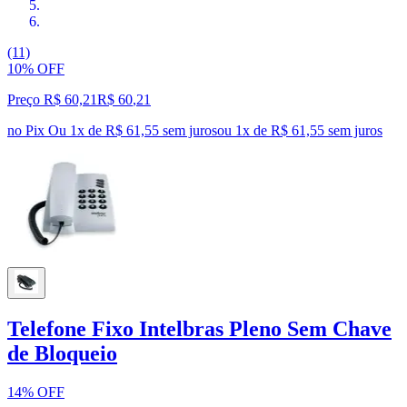
(11)
10% OFF
Preço R$ 60,21
R$
60
,
21
no Pix
Ou 1x de R$ 61,55 sem juros
ou
1
x de
R$ 61,55
sem juros
Telefone Fixo Intelbras Pleno Sem Chave
de Bloqueio
14% OFF