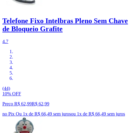
Telefone Fixo Intelbras Pleno Sem Chave
de Bloqueio Grafite
4.7
(44)
10% OFF
Preço R$ 62,99
R$
62
,
99
no Pix
Ou 1x de R$ 66,49 sem juros
ou
1
x de
R$ 66,49
sem juros