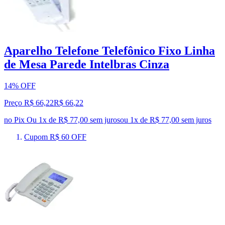
Aparelho Telefone Telefônico Fixo Linha
de Mesa Parede Intelbras Cinza
14% OFF
Preço R$ 66,22
R$
66
,
22
no Pix
Ou 1x de R$ 77,00 sem juros
ou
1
x de
R$ 77,00
sem juros
Cupom R$ 60 OFF