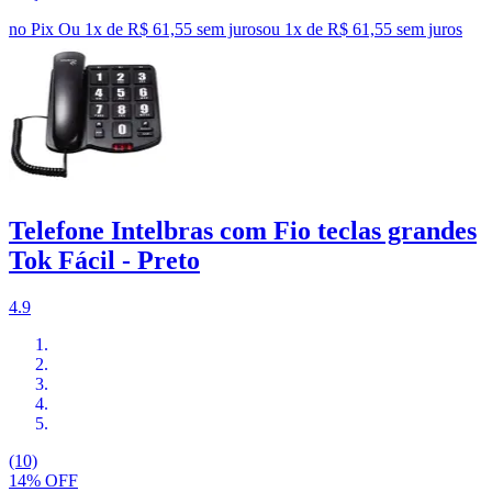
no Pix
Ou 1x de R$ 61,55 sem juros
ou
1
x de
R$ 61,55
sem juros
Telefone Intelbras com Fio teclas grandes
Tok Fácil - Preto
4.9
(10)
14% OFF