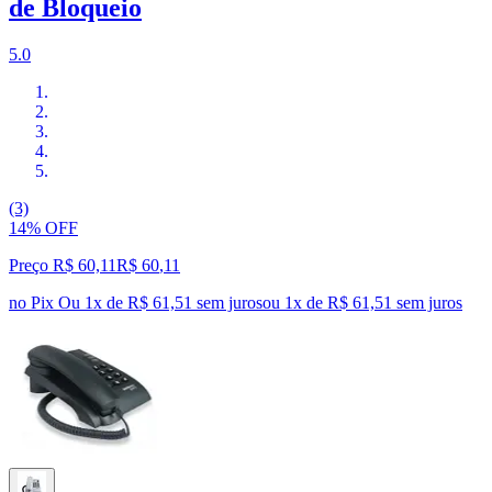
de Bloqueio
5.0
(3)
14% OFF
Preço R$ 60,11
R$
60
,
11
no Pix
Ou 1x de R$ 61,51 sem juros
ou
1
x de
R$ 61,51
sem juros