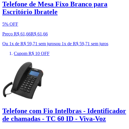
Telefone de Mesa Fixo Branco para
Escritório Ibratele
5% OFF
Preço R$ 61,66
R$
61
,
66
Ou 1x de R$ 59,71 sem juros
ou
1
x de
R$ 59,71
sem juros
Cupom R$ 10 OFF
Telefone com Fio Intelbras - Identificador
de chamadas - TC 60 ID - Viva-Voz