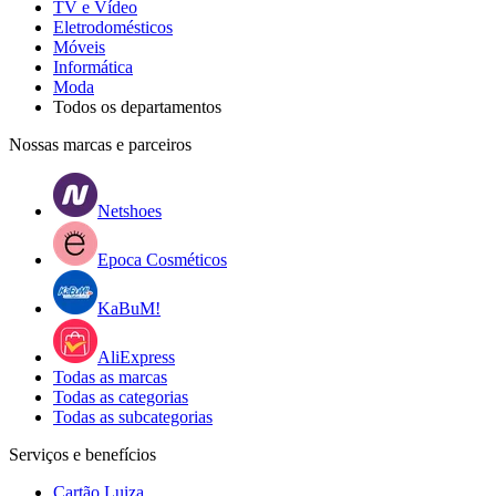
TV e Vídeo
Eletrodomésticos
Móveis
Informática
Moda
Todos os departamentos
Nossas marcas e parceiros
Netshoes
Epoca Cosméticos
KaBuM!
AliExpress
Todas as marcas
Todas as categorias
Todas as subcategorias
Serviços e benefícios
Cartão Luiza