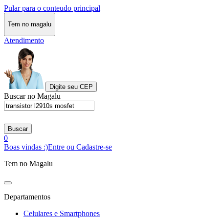
Pular para o conteudo principal
Tem no magalu
Atendimento
Digite seu CEP
Buscar no Magalu
Buscar
0
Boas vindas :)
Entre ou Cadastre-se
Tem no Magalu
Departamentos
Celulares e Smartphones