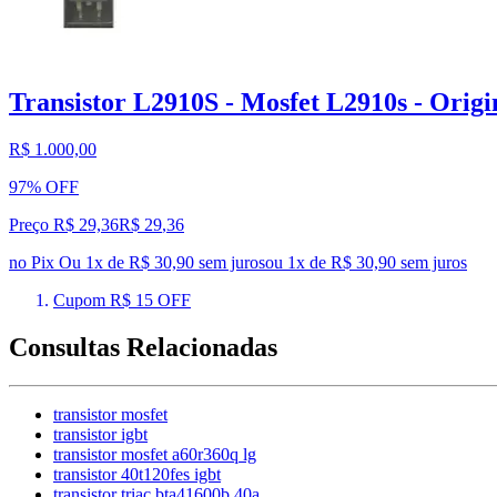
Transistor L2910S - Mosfet L2910s - Origin
R$ 1.000,00
97% OFF
Preço R$ 29,36
R$
29
,
36
no Pix
Ou 1x de R$ 30,90 sem juros
ou
1
x de
R$ 30,90
sem juros
Cupom R$ 15 OFF
Consultas Relacionadas
transistor mosfet
transistor igbt
transistor mosfet a60r360q lg
transistor 40t120fes igbt
transistor triac bta41600b 40a