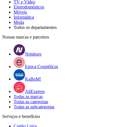
TV e Vídeo
Eletrodomésticos
Móveis
Informática
Moda
Todos os departamentos
Nossas marcas e parceiros
Netshoes
Epoca Cosméticos
KaBuM!
AliExpress
Todas as marcas
Todas as categorias
Todas as subcategorias
Serviços e benefícios
Cartão Luiza