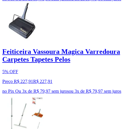
Feiticeira Vassoura Magica Varredoura
Carpetes Tapetes Pelos
5% OFF
Preço R$ 227,91
R$
227
,
91
no Pix
Ou 3x de R$ 79,97 sem juros
ou
3
x de
R$ 79,97
sem juros