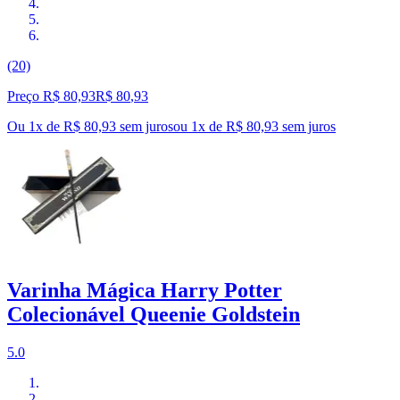
(20)
Preço R$ 80,93
R$
80
,
93
Ou 1x de R$ 80,93 sem juros
ou
1
x de
R$ 80,93
sem juros
Varinha Mágica Harry Potter
Colecionável Queenie Goldstein
5.0