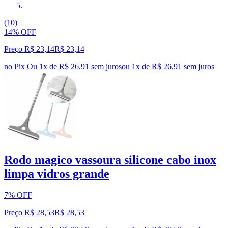
(10)
14% OFF
Preço R$ 23,14
R$
23
,
14
no Pix
Ou 1x de R$ 26,91 sem juros
ou
1
x de
R$ 26,91
sem juros
Rodo magico vassoura silicone cabo inox
limpa vidros grande
7% OFF
Preço R$ 28,53
R$
28
,
53