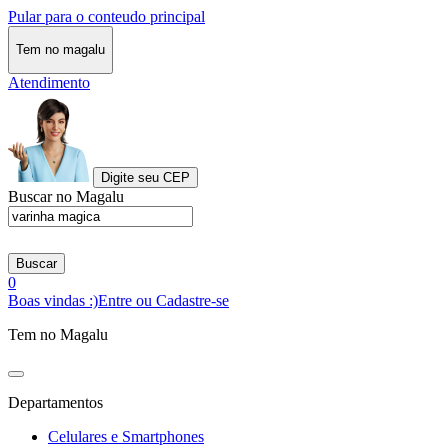
Pular para o conteudo principal
Tem no magalu
Atendimento
Digite seu CEP
Buscar no Magalu
Buscar
0
Boas vindas :)
Entre ou Cadastre-se
Tem no Magalu
Departamentos
Celulares e Smartphones