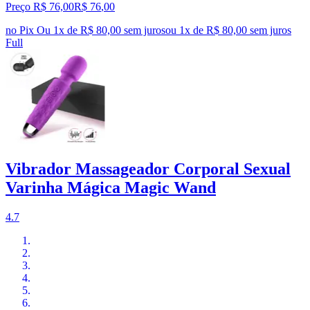
Preço R$ 76,00
R$
76
,
00
no Pix
Ou 1x de R$ 80,00 sem juros
ou
1
x de
R$ 80,00
sem juros
Full
Vibrador Massageador Corporal Sexual
Varinha Mágica Magic Wand
4.7