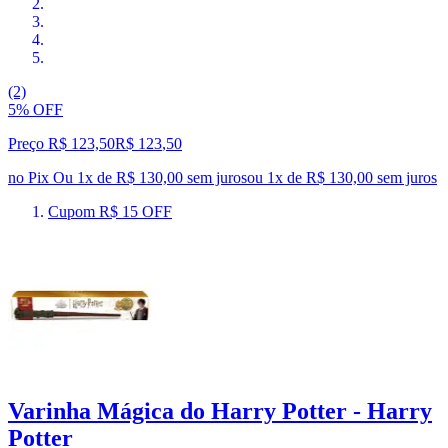
(2)
5% OFF
Preço R$ 123,50
R$
123
,
50
no Pix
Ou 1x de R$ 130,00 sem juros
ou
1
x de
R$ 130,00
sem juros
Cupom R$ 15 OFF
Varinha Mágica do Harry Potter - Harry
Potter