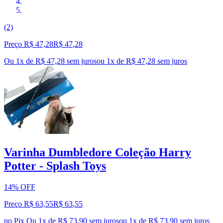
(2)
Preço R$ 47,28
R$
47
,
28
Ou 1x de R$ 47,28 sem juros
ou
1
x de
R$ 47,28
sem juros
Varinha Dumbledore Coleção Harry
Potter - Splash Toys
14% OFF
Preço R$ 63,55
R$
63
,
55
no Pix
Ou 1x de R$ 73,90 sem juros
ou
1
x de
R$ 73,90
sem juros