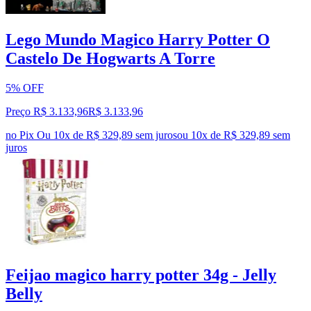
Lego Mundo Magico Harry Potter O
Castelo De Hogwarts A Torre
5% OFF
Preço R$ 3.133,96
R$
3.133
,
96
no Pix
Ou 10x de R$ 329,89 sem juros
ou
10
x de
R$ 329,89
sem
juros
Feijao magico harry potter 34g - Jelly
Belly