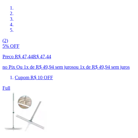
(2)
5% OFF
Preço R$ 47,44
R$
47
,
44
no Pix
Ou 1x de R$ 49,94 sem juros
ou
1
x de
R$ 49,94
sem juros
Cupom R$ 10 OFF
Full