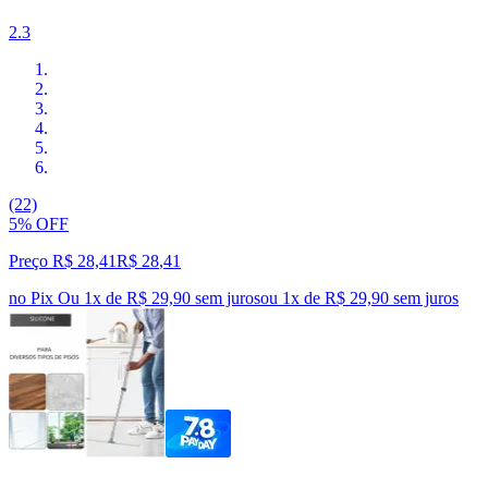
2.3
(22)
5% OFF
Preço R$ 28,41
R$
28
,
41
no Pix
Ou 1x de R$ 29,90 sem juros
ou
1
x de
R$ 29,90
sem juros