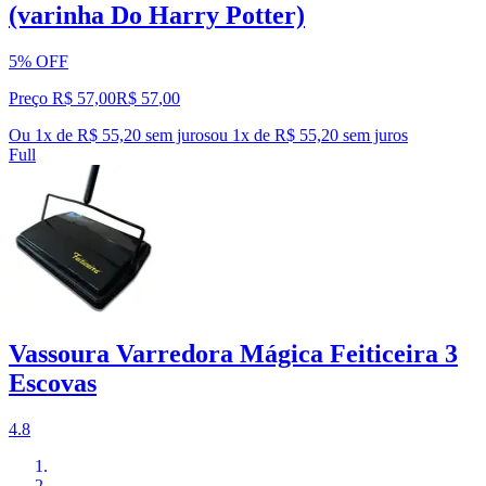
(varinha Do Harry Potter)
5% OFF
Preço R$ 57,00
R$
57
,
00
Ou 1x de R$ 55,20 sem juros
ou
1
x de
R$ 55,20
sem juros
Full
Vassoura Varredora Mágica Feiticeira 3
Escovas
4.8