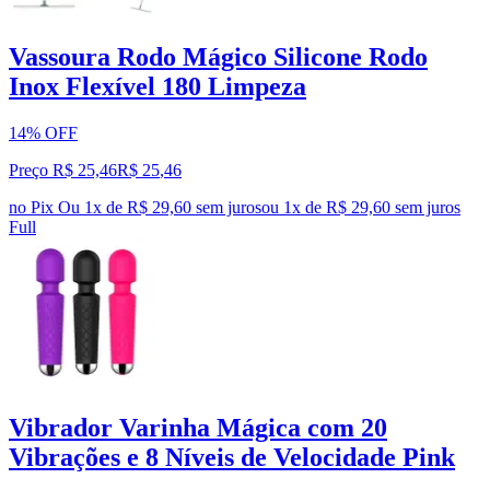
Vassoura Rodo Mágico Silicone Rodo
Inox Flexível 180 Limpeza
14% OFF
Preço R$ 25,46
R$
25
,
46
no Pix
Ou 1x de R$ 29,60 sem juros
ou
1
x de
R$ 29,60
sem juros
Full
Vibrador Varinha Mágica com 20
Vibrações e 8 Níveis de Velocidade Pink