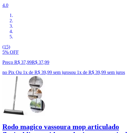
4.0
(15)
5% OFF
Preço R$ 37,99
R$
37
,
99
no Pix
Ou 1x de R$ 39,99 sem juros
ou
1
x de
R$ 39,99
sem juros
Rodo magico vassoura mop articulado