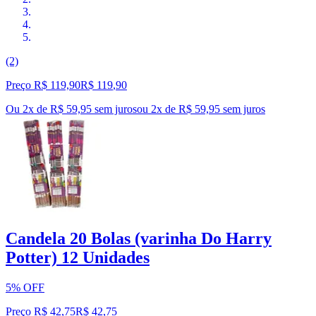
(2)
Preço R$ 119,90
R$
119
,
90
Ou 2x de R$ 59,95 sem juros
ou
2
x de
R$ 59,95
sem juros
Candela 20 Bolas (varinha Do Harry
Potter) 12 Unidades
5% OFF
Preço R$ 42,75
R$
42
,
75