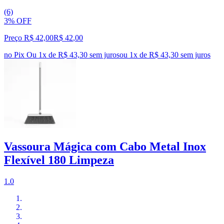
(6)
3% OFF
Preço R$ 42,00
R$
42
,
00
no Pix
Ou 1x de R$ 43,30 sem juros
ou
1
x de
R$ 43,30
sem juros
Vassoura Mágica com Cabo Metal Inox
Flexível 180 Limpeza
1.0