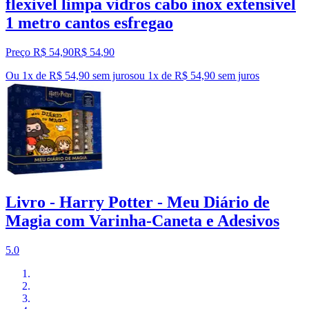
flexivel limpa vidros cabo inox extensivel
1 metro cantos esfregao
Preço R$ 54,90
R$
54
,
90
Ou 1x de R$ 54,90 sem juros
ou
1
x de
R$ 54,90
sem juros
Livro - Harry Potter - Meu Diário de
Magia com Varinha-Caneta e Adesivos
5.0