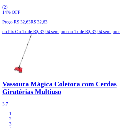
(2)
14% OFF
Preço R$ 32,63
R$
32
,
63
no Pix
Ou 1x de R$ 37,94 sem juros
ou
1
x de
R$ 37,94
sem juros
Vassoura Mágica Coletora com Cerdas
Giratórias Multiuso
3.7