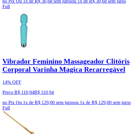
no Pix
Ou 1x de R$ 30,68 sem juros
ou
1
x de
R$ 30,68
sem juros
Full
Vibrador Feminino Massageador Clitóris
Corporal Varinha Magica Recarregável
14% OFF
Preço R$ 110,94
R$
110
,
94
no Pix
Ou 1x de R$ 129,00 sem juros
ou
1
x de
R$ 129,00
sem juros
Full