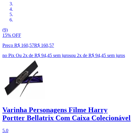
(9)
15% OFF
Preço R$ 160,57
R$
160
,
57
no Pix
Ou 2x de R$ 94,45 sem juros
ou
2
x de
R$ 94,45
sem juros
Varinha Personagens Filme Harry
Portter Bellatrix Com Caixa Colecionável
5.0