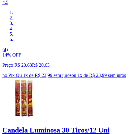
4.5
(4)
14% OFF
Preço R$ 20,63
R$
20
,
63
no Pix
Ou 1x de R$ 23,99 sem juros
ou
1
x de
R$ 23,99
sem juros
Candela Luminosa 30 Tiros/12 Uni