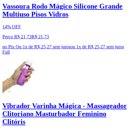
Vassoura Rodo Mágico Silicone Grande
Multiuso Pisos Vidros
14% OFF
Preço R$ 21,73
R$
21
,
73
no Pix
Ou 1x de R$ 25,27 sem juros
ou
1
x de
R$ 25,27
sem juros
Full
Vibrador Varinha Mágica - Massageador
Clitoriano Masturbador Feminino
Clitóris