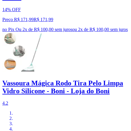
14% OFF
Preço R$ 171,99
R$
171
,
99
no Pix
Ou 2x de R$ 100,00 sem juros
ou
2
x de
R$ 100,00
sem juros
Vassoura Mágica Rodo Tira Pelo Limpa
Vidro Silicone - Boni - Loja do Boni
4.2