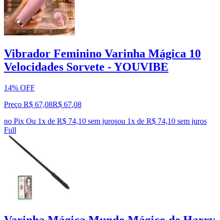
Vibrador Feminino Varinha Mágica 10
Velocidades Sorvete - YOUVIBE
14% OFF
Preço R$ 67,08
R$
67
,
08
no Pix
Ou 1x de R$ 74,10 sem juros
ou
1
x de
R$ 74,10
sem juros
Full