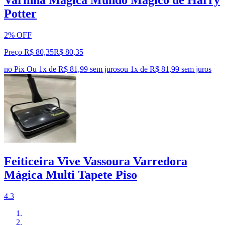
Varinha Mágica Mundo Mágico de Harry
Potter
2% OFF
Preço R$ 80,35
R$
80
,
35
no Pix
Ou 1x de R$ 81,99 sem juros
ou
1
x de
R$ 81,99
sem juros
Feiticeira Vive Vassoura Varredora
Mágica Multi Tapete Piso
4.3