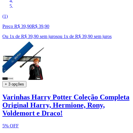
(1)
Preço R$ 39,90
R$
39
,
90
Ou 1x de R$ 39,90 sem juros
ou
1
x de
R$ 39,90
sem juros
+ 3 opções
Varinhas Harry Potter Coleção Completa
Original Harry, Hermione, Rony,
Voldemort e Draco!
5% OFF