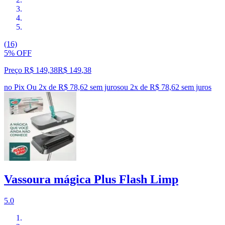
(16)
5% OFF
Preço R$ 149,38
R$
149
,
38
no Pix
Ou 2x de R$ 78,62 sem juros
ou
2
x de
R$ 78,62
sem juros
Vassoura mágica Plus Flash Limp
5.0