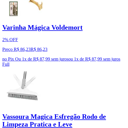
Varinha Mágica Voldemort
2% OFF
Preço R$ 86,23
R$
86
,
23
no Pix
Ou 1x de R$ 87,99 sem juros
ou
1
x de
R$ 87,99
sem juros
Full
Vassoura Magica Esfregão Rodo de
Limpeza Pratica e Leve