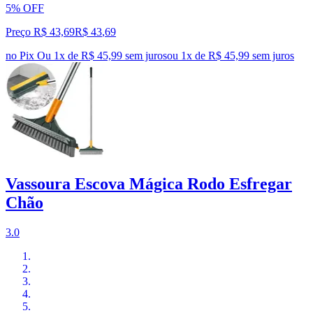
5% OFF
Preço R$ 43,69
R$
43
,
69
no Pix
Ou 1x de R$ 45,99 sem juros
ou
1
x de
R$ 45,99
sem juros
Vassoura Escova Mágica Rodo Esfregar
Chão
3.0