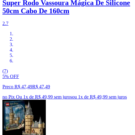
Super Rodo Vassoura Mágica De Silicone
50cm Cabo De 160cm
2.7
(7)
5% OFF
Preço R$ 47,49
R$
47
,
49
no Pix
Ou 1x de R$ 49,99 sem juros
ou
1
x de
R$ 49,99
sem juros