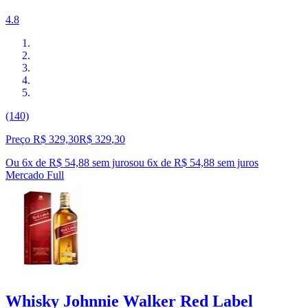
4.8
(140)
Preço R$ 329,30
R$
329
,
30
Ou 6x de R$ 54,88 sem juros
ou
6
x de
R$ 54,88
sem juros
Mercado Full
Whisky Johnnie Walker Red Label