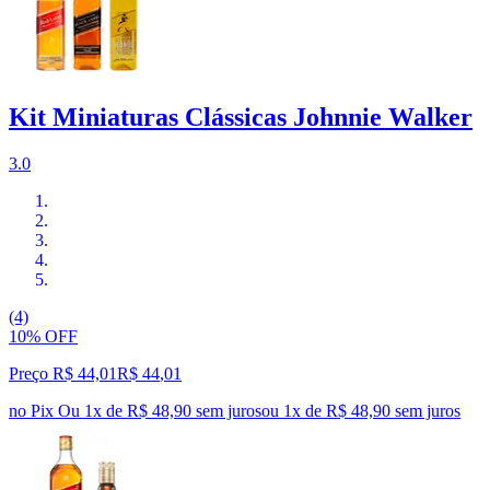
Kit Miniaturas Clássicas Johnnie Walker
3.0
(4)
10% OFF
Preço R$ 44,01
R$
44
,
01
no Pix
Ou 1x de R$ 48,90 sem juros
ou
1
x de
R$ 48,90
sem juros