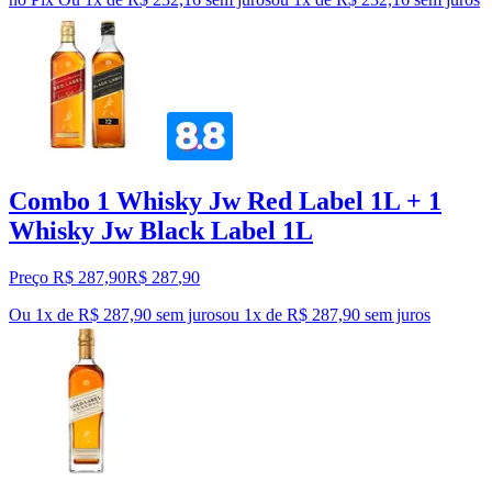
Combo 1 Whisky Jw Red Label 1L + 1
Whisky Jw Black Label 1L
Preço R$ 287,90
R$
287
,
90
Ou 1x de R$ 287,90 sem juros
ou
1
x de
R$ 287,90
sem juros