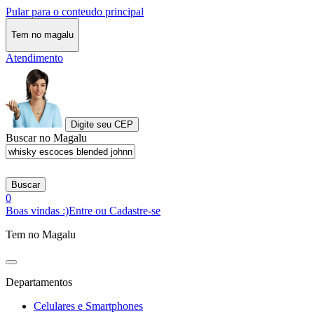
Pular para o conteudo principal
Tem no magalu
Atendimento
Digite seu CEP
Buscar no Magalu
Buscar
0
Boas vindas :)
Entre ou Cadastre-se
Tem no Magalu
Departamentos
Celulares e Smartphones