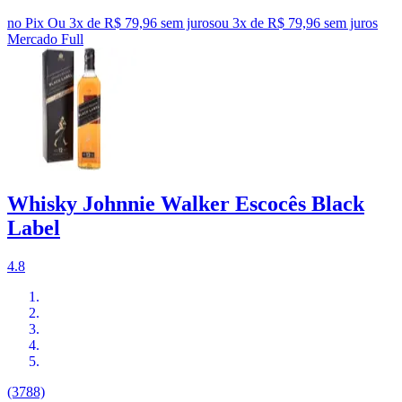
no Pix
Ou 3x de R$ 79,96 sem juros
ou
3
x de
R$ 79,96
sem juros
Mercado Full
Whisky Johnnie Walker Escocês Black
Label
4.8
(3788)