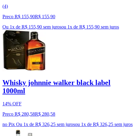
(4)
Preço R$ 155,90
R$
155
,
90
Ou 1x de R$ 155,90 sem juros
ou
1
x de
R$ 155,90
sem juros
Whisky johnnie walker black label
1000ml
14% OFF
Preço R$ 280,58
R$
280
,
58
no Pix
Ou 1x de R$ 326,25 sem juros
ou
1
x de
R$ 326,25
sem juros