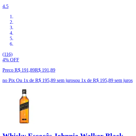
4.5
(116)
4% OFF
Preço R$ 191,89
R$
191
,
89
no Pix
Ou 1x de R$ 195,89 sem juros
ou
1
x de
R$ 195,89
sem juros
Whisky Escocês Johnnie Walker Black