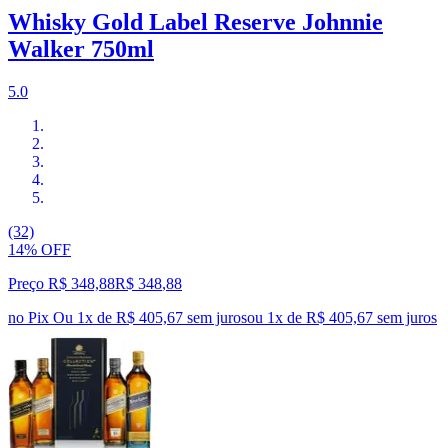
Whisky Gold Label Reserve Johnnie
Walker 750ml
5.0
(32)
14% OFF
Preço R$ 348,88
R$
348
,
88
no Pix
Ou 1x de R$ 405,67 sem juros
ou
1
x de
R$ 405,67
sem juros