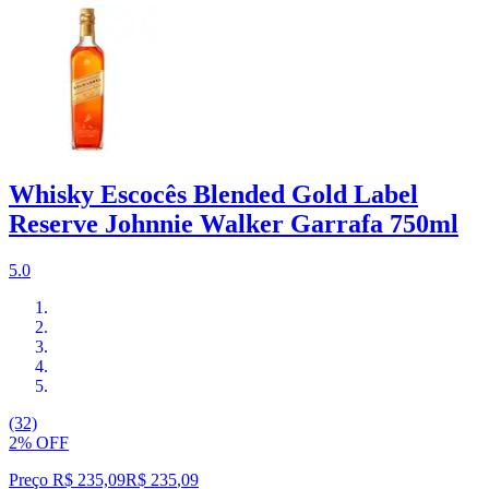
Whisky Escocês Blended Gold Label
Reserve Johnnie Walker Garrafa 750ml
5.0
(32)
2% OFF
Preço R$ 235,09
R$
235
,
09