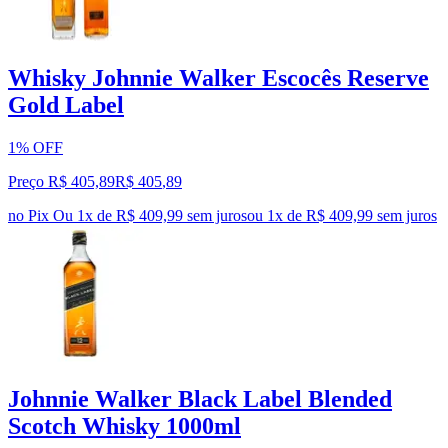
Whisky Johnnie Walker Escocês Reserve
Gold Label
1% OFF
Preço R$ 405,89
R$
405
,
89
no Pix
Ou 1x de R$ 409,99 sem juros
ou
1
x de
R$ 409,99
sem juros
Johnnie Walker Black Label Blended
Scotch Whisky 1000ml