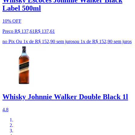
Label 500ml
10% OFF
Preço R$ 137,61
R$
137
,
61
no Pix
Ou 1x de R$ 152,90 sem juros
ou
1
x de
R$ 152,90
sem juros
Whisky Johnnie Walker Double Black 1l
4.8