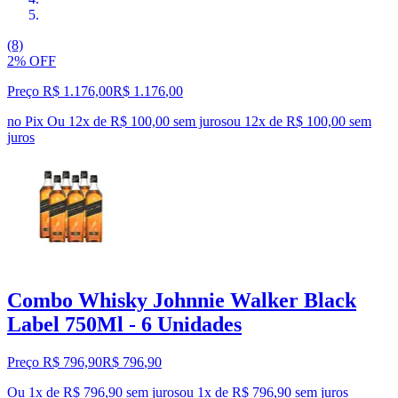
(8)
2% OFF
Preço R$ 1.176,00
R$
1.176
,
00
no Pix
Ou 12x de R$ 100,00 sem juros
ou
12
x de
R$ 100,00
sem
juros
Combo Whisky Johnnie Walker Black
Label 750Ml - 6 Unidades
Preço R$ 796,90
R$
796
,
90
Ou 1x de R$ 796,90 sem juros
ou
1
x de
R$ 796,90
sem juros