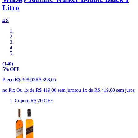
Litro
4.8
(140)
5% OFF
Preço R$ 398,05
R$
398
,
05
no Pix
Ou 1x de R$ 419,00 sem juros
ou
1
x de
R$ 419,00
sem juros
Cupom R$ 20 OFF