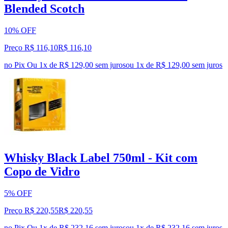
Blended Scotch
10% OFF
Preço R$ 116,10
R$
116
,
10
no Pix
Ou 1x de R$ 129,00 sem juros
ou
1
x de
R$ 129,00
sem juros
Whisky Black Label 750ml - Kit com
Copo de Vidro
5% OFF
Preço R$ 220,55
R$
220
,
55
no Pix
Ou 1x de R$ 232,16 sem juros
ou
1
x de
R$ 232,16
sem juros