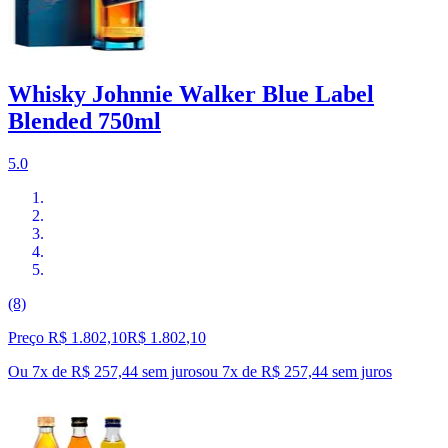
Whisky Johnnie Walker Blue Label
Blended 750ml
5.0
(8)
Preço R$ 1.802,10
R$
1.802
,
10
Ou 7x de R$ 257,44 sem juros
ou
7
x de
R$ 257,44
sem juros