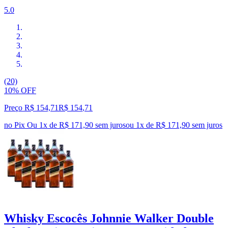
5.0
(20)
10% OFF
Preço R$ 154,71
R$
154
,
71
no Pix
Ou 1x de R$ 171,90 sem juros
ou
1
x de
R$ 171,90
sem juros
Whisky Escocês Johnnie Walker Double