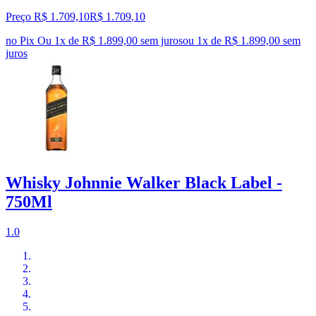
Preço R$ 1.709,10
R$
1.709
,
10
no Pix
Ou 1x de R$ 1.899,00 sem juros
ou
1
x de
R$ 1.899,00
sem
juros
Whisky Johnnie Walker Black Label -
750Ml
1.0