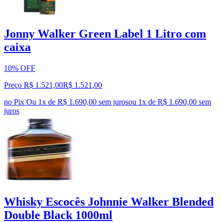
Jonny Walker Green Label 1 Litro com
caixa
10% OFF
Preço R$ 1.521,00
R$
1.521
,
00
no Pix
Ou 1x de R$ 1.690,00 sem juros
ou
1
x de
R$ 1.690,00
sem
juros
Whisky Escocês Johnnie Walker Blended
Double Black 1000ml