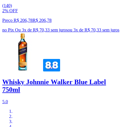
(140)
2% OFF
Preço R$ 206,78
R$
206
,
78
no Pix
Ou 3x de R$ 70,33 sem juros
ou
3
x de
R$ 70,33
sem juros
Whisky Johnnie Walker Blue Label
750ml
5.0