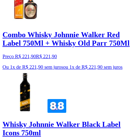
Combo Whisky Johnnie Walker Red
Label 750Ml + Whisky Old Parr 750Ml
Preço R$ 221,90
R$
221
,
90
Ou 1x de R$ 221,90 sem juros
ou
1
x de
R$ 221,90
sem juros
Whisky Johnnie Walker Black Label
Icons 750ml