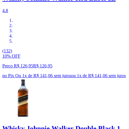
4.8
(132)
10% OFF
Preço R$ 126,95
R$
126
,
95
no Pix
Ou 1x de R$ 141,06 sem juros
ou
1
x de
R$ 141,06
sem juros
Whisky Johnnie Walker Double Black 1