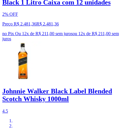
Black 1 Litro Caixa com 12 unidades
2% OFF
Preço R$ 2.481,36
R$
2.481
,
36
no Pix
Ou 12x de R$ 211,00 sem juros
ou
12
x de
R$ 211,00
sem
juros
Johnnie Walker Black Label Blended
Scotch Whisky 1000ml
4.5