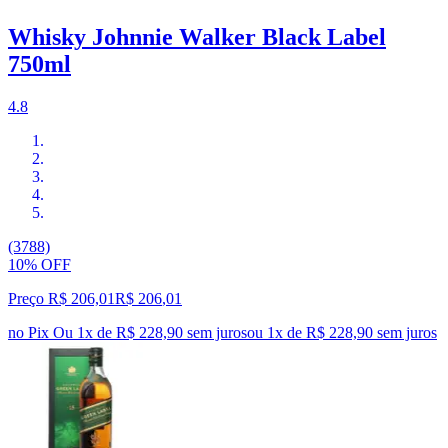
Whisky Johnnie Walker Black Label
750ml
4.8
(3788)
10% OFF
Preço R$ 206,01
R$
206
,
01
no Pix
Ou 1x de R$ 228,90 sem juros
ou
1
x de
R$ 228,90
sem juros