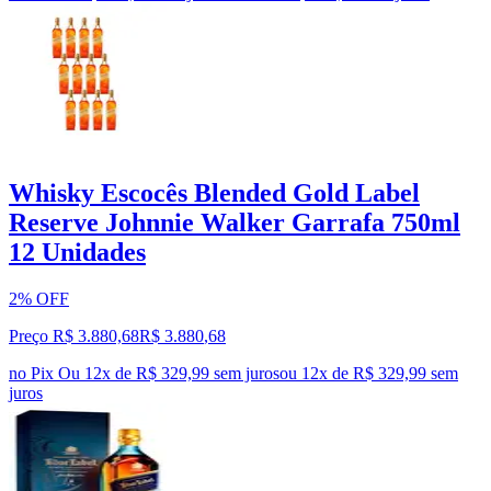
Whisky Escocês Blended Gold Label
Reserve Johnnie Walker Garrafa 750ml
12 Unidades
2% OFF
Preço R$ 3.880,68
R$
3.880
,
68
no Pix
Ou 12x de R$ 329,99 sem juros
ou
12
x de
R$ 329,99
sem
juros