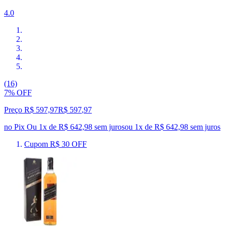
4.0
(16)
7% OFF
Preço R$ 597,97
R$
597
,
97
no Pix
Ou 1x de R$ 642,98 sem juros
ou
1
x de
R$ 642,98
sem juros
Cupom R$ 30 OFF