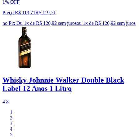
1% OFF
Preço R$ 119,71
R$
119
,
71
no Pix
Ou 1x de R$ 120,92 sem juros
ou
1
x de
R$ 120,92
sem juros
Whisky Johnnie Walker Double Black
Label 12 Anos 1 Litro
4.8