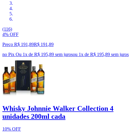
(116)
4% OFF
Preço R$ 191,89
R$
191
,
89
no Pix
Ou 1x de R$ 195,89 sem juros
ou
1
x de
R$ 195,89
sem juros
Whisky Johnnie Walker Collection 4
unidades 200ml cada
10% OFF