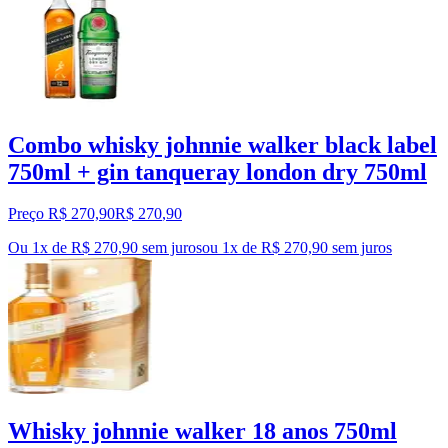
Combo whisky johnnie walker black label
750ml + gin tanqueray london dry 750ml
Preço R$ 270,90
R$
270
,
90
Ou 1x de R$ 270,90 sem juros
ou
1
x de
R$ 270,90
sem juros
Whisky johnnie walker 18 anos 750ml