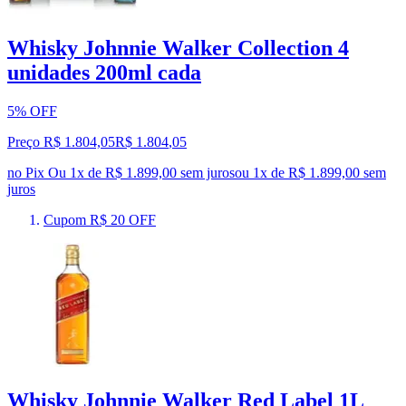
Whisky Johnnie Walker Collection 4
unidades 200ml cada
5% OFF
Preço R$ 1.804,05
R$
1.804
,
05
no Pix
Ou 1x de R$ 1.899,00 sem juros
ou
1
x de
R$ 1.899,00
sem
juros
Cupom R$ 20 OFF
Whisky Johnnie Walker Red Label 1L