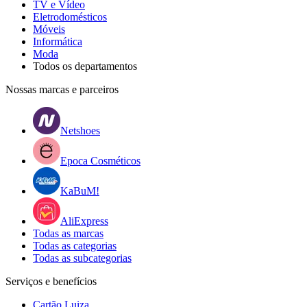
TV e Vídeo
Eletrodomésticos
Móveis
Informática
Moda
Todos os departamentos
Nossas marcas e parceiros
Netshoes
Epoca Cosméticos
KaBuM!
AliExpress
Todas as marcas
Todas as categorias
Todas as subcategorias
Serviços e benefícios
Cartão Luiza