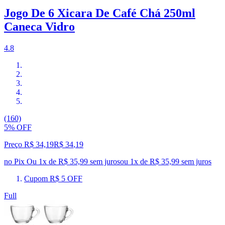
Jogo De 6 Xicara De Café Chá 250ml
Caneca Vidro
4.8
(160)
5% OFF
Preço R$ 34,19
R$
34
,
19
no Pix
Ou 1x de R$ 35,99 sem juros
ou
1
x de
R$ 35,99
sem juros
Cupom R$ 5 OFF
Full