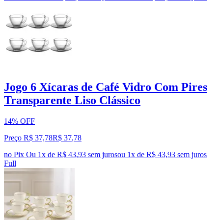
Jogo 6 Xícaras de Café Vidro Com Pires
Transparente Liso Clássico
14% OFF
Preço R$ 37,78
R$
37
,
78
no Pix
Ou 1x de R$ 43,93 sem juros
ou
1
x de
R$ 43,93
sem juros
Full