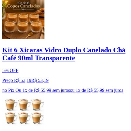
Kit 6 Xicaras Vidro Duplo Canelado Chá
Café 90ml Transparente
5% OFF
Preço R$ 53,19
R$
53
,
19
no Pix
Ou 1x de R$ 55,99 sem juros
ou
1
x de
R$ 55,99
sem juros