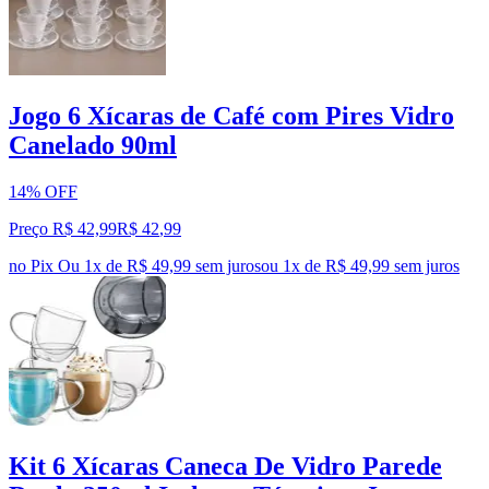
Jogo 6 Xícaras de Café com Pires Vidro
Canelado 90ml
14% OFF
Preço R$ 42,99
R$
42
,
99
no Pix
Ou 1x de R$ 49,99 sem juros
ou
1
x de
R$ 49,99
sem juros
Kit 6 Xícaras Caneca De Vidro Parede