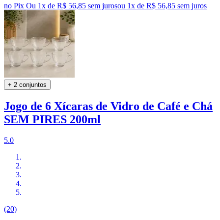
no Pix
Ou 1x de R$ 56,85 sem juros
ou
1
x de
R$ 56,85
sem juros
+ 2 conjuntos
Jogo de 6 Xícaras de Vidro de Café e Chá
SEM PIRES 200ml
5.0
(20)