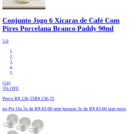
Conjunto Jogo 6 Xícaras de Café Com
Pires Porcelana Branco Paddy 90ml
5.0
(14)
5% OFF
Preço R$ 236,55
R$
236
,
55
no Pix
Ou 3x de R$ 83,00 sem juros
ou
3
x de
R$ 83,00
sem juros