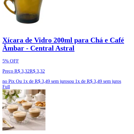
Xícara de Vidro 200ml para Chá e Café
Âmbar - Central Astral
5% OFF
Preço R$ 3,32
R$
3
,
32
no Pix
Ou 1x de R$ 3,49 sem juros
ou
1
x de
R$ 3,49
sem juros
Full