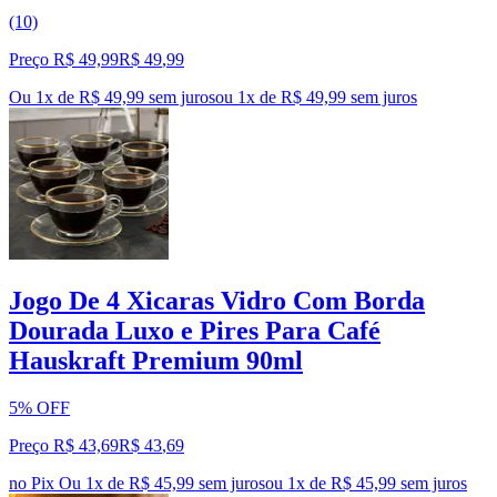
(10)
Preço R$ 49,99
R$
49
,
99
Ou 1x de R$ 49,99 sem juros
ou
1
x de
R$ 49,99
sem juros
Jogo De 4 Xicaras Vidro Com Borda
Dourada Luxo e Pires Para Café
Hauskraft Premium 90ml
5% OFF
Preço R$ 43,69
R$
43
,
69
no Pix
Ou 1x de R$ 45,99 sem juros
ou
1
x de
R$ 45,99
sem juros