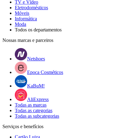
TV e Vídeo
Eletrodomésticos
Móveis
Informática
Moda
Todos os departamentos
Nossas marcas e parceiros
Netshoes
Epoca Cosméticos
KaBuM!
AliExpress
Todas as marcas
Todas as categorias
Todas as subcategorias
Serviços e benefícios
Cartão Luiza