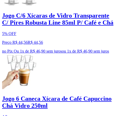
Jogo C/6 Xícaras de Vidro Transparente
C/ Pires Robusta Line 85ml P/ Café e Chá
5% OFF
Preço R$ 44,56
R$
44
,
56
no Pix
Ou 1x de R$ 46,90 sem juros
ou
1
x de
R$ 46,90
sem juros
Jogo 6 Caneca Xícara de Café Capuccino
Chá Vidro 250ml