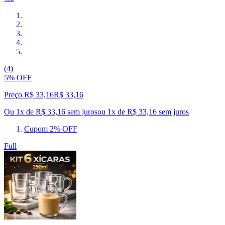
(4)
5% OFF
Preço R$ 33,16
R$
33
,
16
Ou 1x de R$ 33,16 sem juros
ou
1
x de
R$ 33,16
sem juros
Cupom 2% OFF
Full