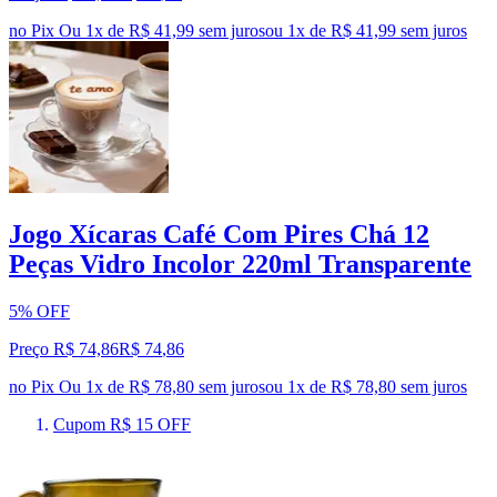
no Pix
Ou 1x de R$ 41,99 sem juros
ou
1
x de
R$ 41,99
sem juros
Jogo Xícaras Café Com Pires Chá 12
Peças Vidro Incolor 220ml Transparente
5% OFF
Preço R$ 74,86
R$
74
,
86
no Pix
Ou 1x de R$ 78,80 sem juros
ou
1
x de
R$ 78,80
sem juros
Cupom R$ 15 OFF