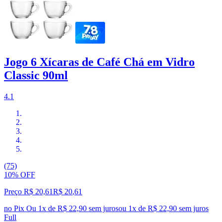
Jogo 6 Xícaras de Café Chá em Vidro
Classic 90ml
4.1
(75)
10% OFF
Preço R$ 20,61
R$
20
,
61
no Pix
Ou 1x de R$ 22,90 sem juros
ou
1
x de
R$ 22,90
sem juros
Full