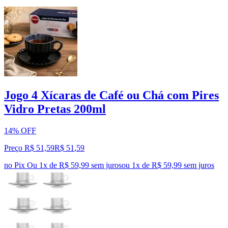
Jogo 4 Xícaras de Café ou Chá com Pires
Vidro Pretas 200ml
14% OFF
Preço R$ 51,59
R$
51
,
59
no Pix
Ou 1x de R$ 59,99 sem juros
ou
1
x de
R$ 59,99
sem juros