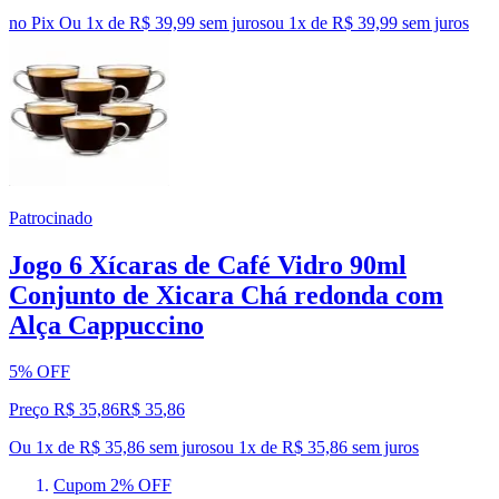
no Pix
Ou 1x de R$ 39,99 sem juros
ou
1
x de
R$ 39,99
sem juros
Patrocinado
Jogo 6 Xícaras de Café Vidro 90ml
Conjunto de Xicara Chá redonda com
Alça Cappuccino
5% OFF
Preço R$ 35,86
R$
35
,
86
Ou 1x de R$ 35,86 sem juros
ou
1
x de
R$ 35,86
sem juros
Cupom 2% OFF