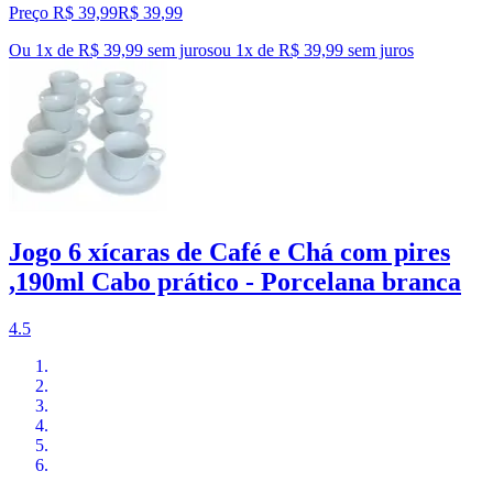
Preço R$ 39,99
R$
39
,
99
Ou 1x de R$ 39,99 sem juros
ou
1
x de
R$ 39,99
sem juros
Jogo 6 xícaras de Café e Chá com pires
,190ml Cabo prático - Porcelana branca
4.5