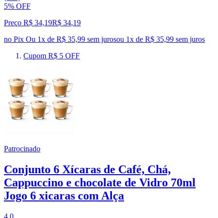
5% OFF
Preço R$ 34,19
R$
34
,
19
no Pix
Ou 1x de R$ 35,99 sem juros
ou
1
x de
R$ 35,99
sem juros
Cupom R$ 5 OFF
Patrocinado
Conjunto 6 Xícaras de Café, Chá,
Cappuccino e chocolate de Vidro 70ml
Jogo 6 xicaras com Alça
4.0