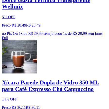
Wellmix
5% OFF
Preço R$ 28,49
R$
28
,
49
no Pix
Ou 1x de R$ 29,99 sem juros
ou
1
x de
R$ 29,99
sem juros
Full
Xícara Parede Dupla de Vidro 350 ML
para Café Expresso Chá Cappuccino
14% OFF
Preço R$ 36,11
R$
36
,
11