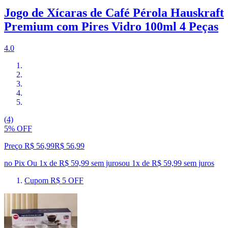
Jogo de Xícaras de Café Pérola Hauskraft
Premium com Pires Vidro 100ml 4 Peças
4.0
(4)
5% OFF
Preço R$ 56,99
R$
56
,
99
no Pix
Ou 1x de R$ 59,99 sem juros
ou
1
x de
R$ 59,99
sem juros
Cupom R$ 5 OFF