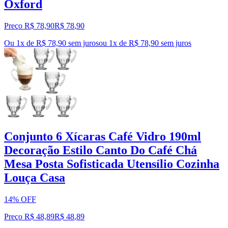
Oxford
Preço R$ 78,90
R$
78
,
90
Ou 1x de R$ 78,90 sem juros
ou
1
x de
R$ 78,90
sem juros
Conjunto 6 Xícaras Café Vidro 190ml
Decoração Estilo Canto Do Café Chá
Mesa Posta Sofisticada Utensílio Cozinha
Louça Casa
14% OFF
Preço R$ 48,89
R$
48
,
89