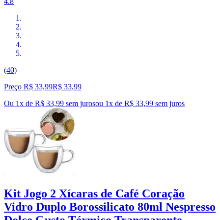
4.8
(40)
Preço R$ 33,99
R$
33
,
99
Ou 1x de R$ 33,99 sem juros
ou
1
x de
R$ 33,99
sem juros
Kit Jogo 2 Xícaras de Café Coração
Vidro Duplo Borossilicato 80ml Nespresso
Dolce Gusto Térmico Transparente