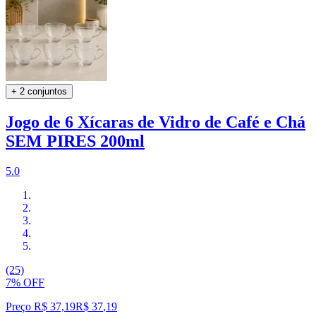
+ 2 conjuntos
Jogo de 6 Xícaras de Vidro de Café e Chá
SEM PIRES 200ml
5.0
(25)
7% OFF
Preço R$ 37,19
R$
37
,
19