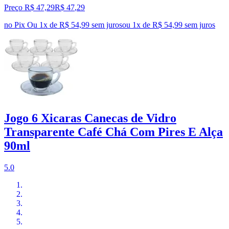
Preço R$ 47,29
R$
47
,
29
no Pix
Ou 1x de R$ 54,99 sem juros
ou
1
x de
R$ 54,99
sem juros
Jogo 6 Xicaras Canecas de Vidro
Transparente Café Chá Com Pires E Alça
90ml
5.0