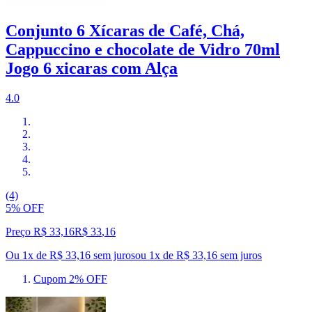
Conjunto 6 Xícaras de Café, Chá,
Cappuccino e chocolate de Vidro 70ml
Jogo 6 xicaras com Alça
4.0
(4)
5% OFF
Preço R$ 33,16
R$
33
,
16
Ou 1x de R$ 33,16 sem juros
ou
1
x de
R$ 33,16
sem juros
Cupom 2% OFF