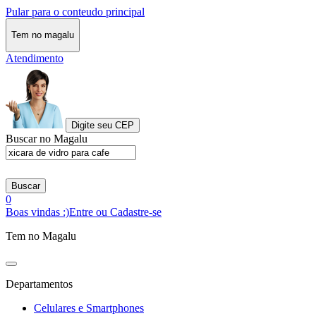
Pular para o conteudo principal
Tem no magalu
Atendimento
Digite seu CEP
Buscar no Magalu
Buscar
0
Boas vindas :)
Entre ou Cadastre-se
Tem no Magalu
Departamentos
Celulares e Smartphones