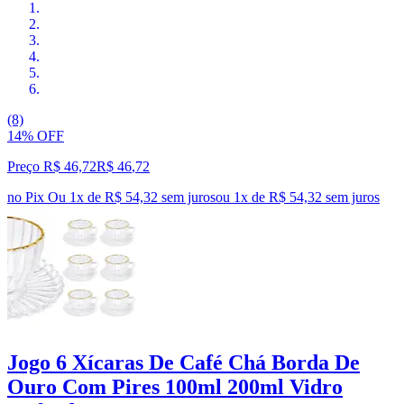
(8)
14% OFF
Preço R$ 46,72
R$
46
,
72
no Pix
Ou 1x de R$ 54,32 sem juros
ou
1
x de
R$ 54,32
sem juros
Jogo 6 Xícaras De Café Chá Borda De
Ouro Com Pires 100ml 200ml Vidro