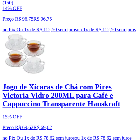
(150)
14% OFF
Preço R$ 96,75
R$
96
,
75
no Pix
Ou 1x de R$ 112,50 sem juros
ou
1
x de
R$ 112,50
sem juros
Jogo de Xícaras de Chá com Pires
Victoria Vidro 200ML para Café e
Cappuccino Transparente Hauskraft
15% OFF
Preço R$ 69,62
R$
69
,
62
no Pix
Ou 1x de R$ 78,62 sem juros
ou
1
x de
R$ 78,62
sem juros