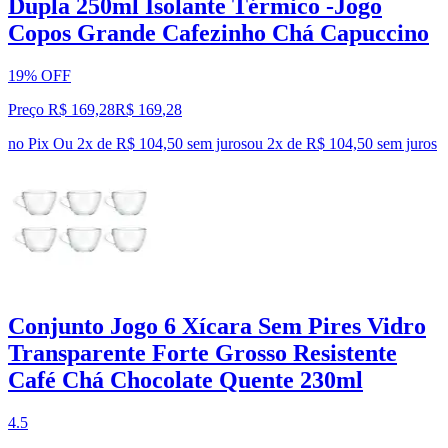
Dupla 250ml Isolante Térmico -Jogo
Copos Grande Cafezinho Chá Capuccino
19% OFF
Preço R$ 169,28
R$
169
,
28
no Pix
Ou 2x de R$ 104,50 sem juros
ou
2
x de
R$ 104,50
sem juros
Conjunto Jogo 6 Xícara Sem Pires Vidro
Transparente Forte Grosso Resistente
Café Chá Chocolate Quente 230ml
4.5