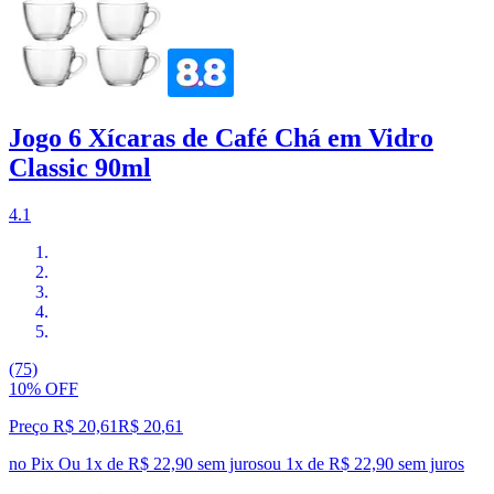
Jogo 6 Xícaras de Café Chá em Vidro
Classic 90ml
4.1
(75)
10% OFF
Preço R$ 20,61
R$
20
,
61
no Pix
Ou 1x de R$ 22,90 sem juros
ou
1
x de
R$ 22,90
sem juros