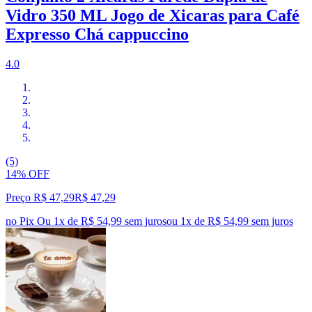
Vidro 350 ML Jogo de Xicaras para Café
Expresso Chá cappuccino
4.0
(5)
14% OFF
Preço R$ 47,29
R$
47
,
29
no Pix
Ou 1x de R$ 54,99 sem juros
ou
1
x de
R$ 54,99
sem juros