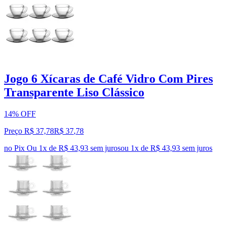
Jogo 6 Xícaras de Café Vidro Com Pires
Transparente Liso Clássico
14% OFF
Preço R$ 37,78
R$
37
,
78
no Pix
Ou 1x de R$ 43,93 sem juros
ou
1
x de
R$ 43,93
sem juros