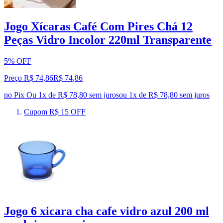
Jogo Xícaras Café Com Pires Chá 12
Peças Vidro Incolor 220ml Transparente
5% OFF
Preço R$ 74,86
R$
74
,
86
no Pix
Ou 1x de R$ 78,80 sem juros
ou
1
x de
R$ 78,80
sem juros
Cupom R$ 15 OFF
Jogo 6 xicara cha cafe vidro azul 200 ml