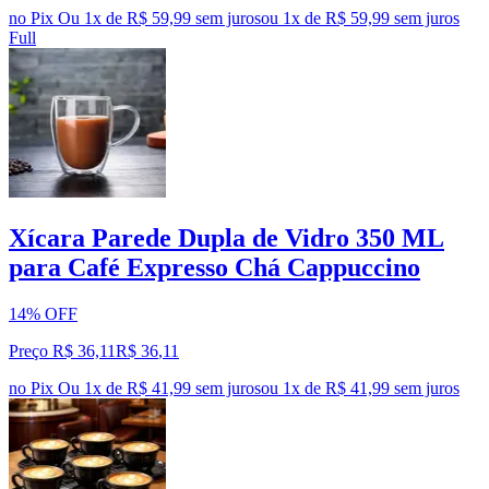
no Pix
Ou 1x de R$ 59,99 sem juros
ou
1
x de
R$ 59,99
sem juros
Full
Xícara Parede Dupla de Vidro 350 ML
para Café Expresso Chá Cappuccino
14% OFF
Preço R$ 36,11
R$
36
,
11
no Pix
Ou 1x de R$ 41,99 sem juros
ou
1
x de
R$ 41,99
sem juros