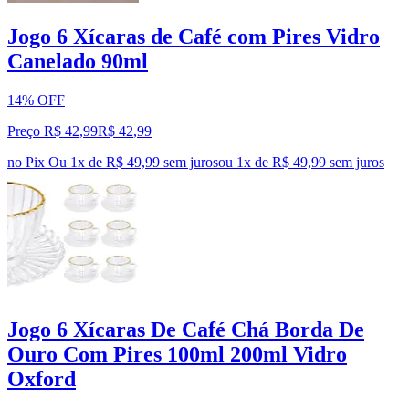
Jogo 6 Xícaras de Café com Pires Vidro
Canelado 90ml
14% OFF
Preço R$ 42,99
R$
42
,
99
no Pix
Ou 1x de R$ 49,99 sem juros
ou
1
x de
R$ 49,99
sem juros
Jogo 6 Xícaras De Café Chá Borda De
Ouro Com Pires 100ml 200ml Vidro
Oxford