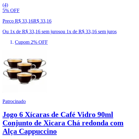
(4)
5% OFF
Preço R$ 33,16
R$
33
,
16
Ou 1x de R$ 33,16 sem juros
ou
1
x de
R$ 33,16
sem juros
Cupom 2% OFF
Patrocinado
Jogo 6 Xícaras de Café Vidro 90ml
Conjunto de Xicara Chá redonda com
Alça Cappuccino