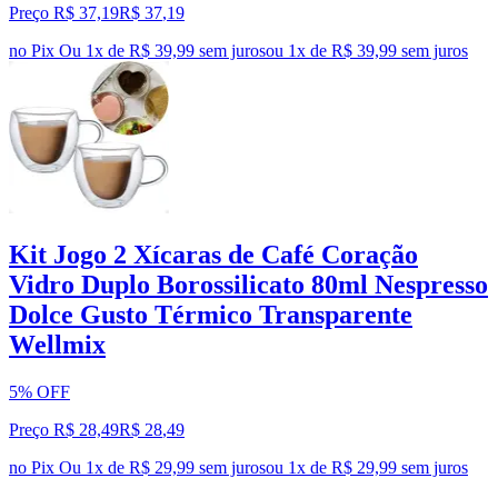
Preço R$ 37,19
R$
37
,
19
no Pix
Ou 1x de R$ 39,99 sem juros
ou
1
x de
R$ 39,99
sem juros
Kit Jogo 2 Xícaras de Café Coração
Vidro Duplo Borossilicato 80ml Nespresso
Dolce Gusto Térmico Transparente
Wellmix
5% OFF
Preço R$ 28,49
R$
28
,
49
no Pix
Ou 1x de R$ 29,99 sem juros
ou
1
x de
R$ 29,99
sem juros