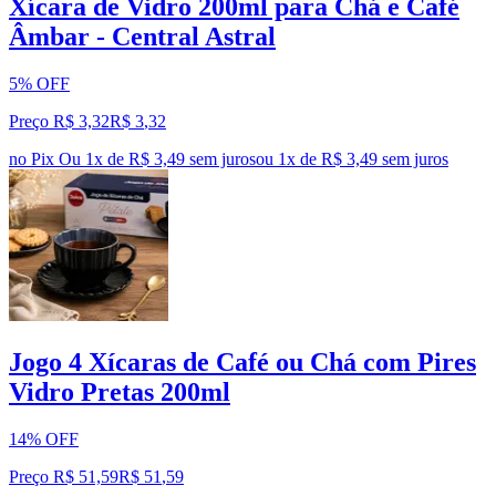
Xícara de Vidro 200ml para Chá e Café
Âmbar - Central Astral
5% OFF
Preço R$ 3,32
R$
3
,
32
no Pix
Ou 1x de R$ 3,49 sem juros
ou
1
x de
R$ 3,49
sem juros
Jogo 4 Xícaras de Café ou Chá com Pires
Vidro Pretas 200ml
14% OFF
Preço R$ 51,59
R$
51
,
59