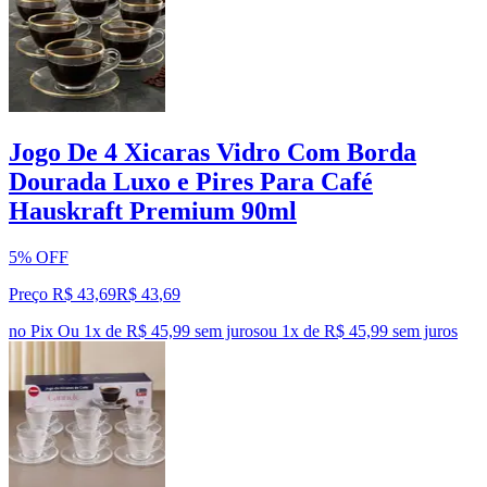
Jogo De 4 Xicaras Vidro Com Borda
Dourada Luxo e Pires Para Café
Hauskraft Premium 90ml
5% OFF
Preço R$ 43,69
R$
43
,
69
no Pix
Ou 1x de R$ 45,99 sem juros
ou
1
x de
R$ 45,99
sem juros