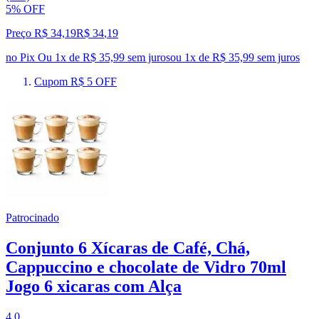
5% OFF
Preço R$ 34,19
R$
34
,
19
no Pix
Ou 1x de R$ 35,99 sem juros
ou
1
x de
R$ 35,99
sem juros
Cupom R$ 5 OFF
Patrocinado
Conjunto 6 Xícaras de Café, Chá,
Cappuccino e chocolate de Vidro 70ml
Jogo 6 xicaras com Alça
4.0