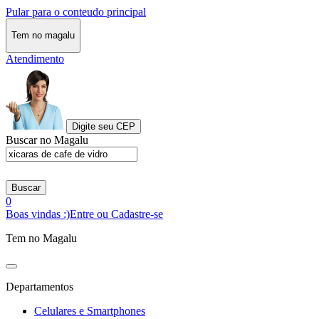
Pular para o conteudo principal
Tem no magalu
Atendimento
Digite seu CEP
Buscar no Magalu
Buscar
0
Boas vindas :)
Entre ou Cadastre-se
Tem no Magalu
Departamentos
Celulares e Smartphones