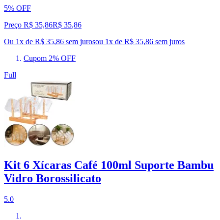
5% OFF
Preço R$ 35,86
R$
35
,
86
Ou 1x de R$ 35,86 sem juros
ou
1
x de
R$ 35,86
sem juros
Cupom 2% OFF
Full
Kit 6 Xícaras Café 100ml Suporte Bambu
Vidro Borossilicato
5.0