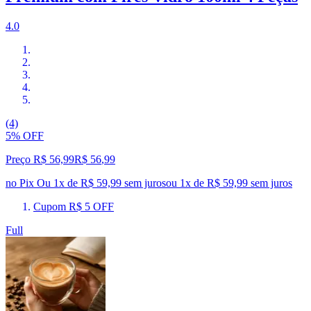
4.0
(4)
5% OFF
Preço R$ 56,99
R$
56
,
99
no Pix
Ou 1x de R$ 59,99 sem juros
ou
1
x de
R$ 59,99
sem juros
Cupom R$ 5 OFF
Full