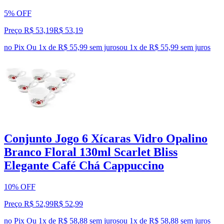
5% OFF
Preço R$ 53,19
R$
53
,
19
no Pix
Ou 1x de R$ 55,99 sem juros
ou
1
x de
R$ 55,99
sem juros
Conjunto Jogo 6 Xícaras Vidro Opalino
Branco Floral 130ml Scarlet Bliss
Elegante Café Chá Cappuccino
10% OFF
Preço R$ 52,99
R$
52
,
99
no Pix
Ou 1x de R$ 58,88 sem juros
ou
1
x de
R$ 58,88
sem juros