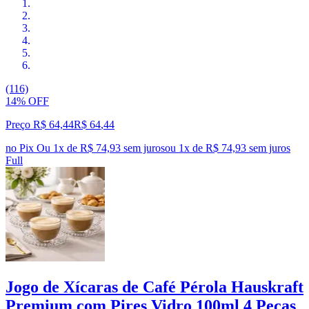
(116)
14% OFF
Preço R$ 64,44
R$
64
,
44
no Pix
Ou 1x de R$ 74,93 sem juros
ou
1
x de
R$ 74,93
sem juros
Full
Jogo de Xícaras de Café Pérola Hauskraft
Premium com Pires Vidro 100ml 4 Peças