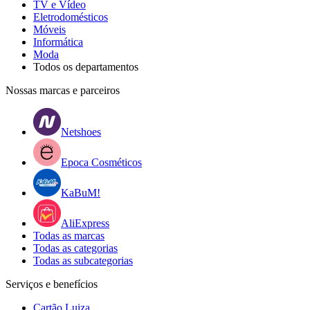
TV e Vídeo
Eletrodomésticos
Móveis
Informática
Moda
Todos os departamentos
Nossas marcas e parceiros
Netshoes
Epoca Cosméticos
KaBuM!
AliExpress
Todas as marcas
Todas as categorias
Todas as subcategorias
Serviços e benefícios
Cartão Luiza