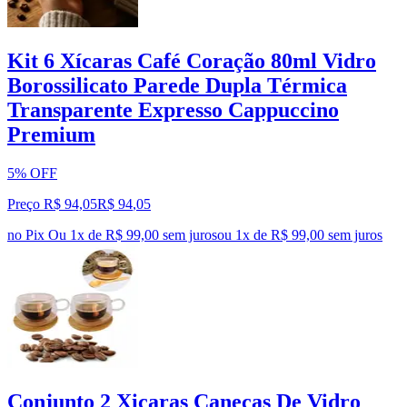
Kit 6 Xícaras Café Coração 80ml Vidro
Borossilicato Parede Dupla Térmica
Transparente Expresso Cappuccino
Premium
5% OFF
Preço R$ 94,05
R$
94
,
05
no Pix
Ou 1x de R$ 99,00 sem juros
ou
1
x de
R$ 99,00
sem juros
Conjunto 2 Xicaras Canecas De Vidro