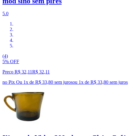
mod sino sem pires
5.0
(4)
5% OFF
Preço R$ 32,11
R$
32
,
11
no Pix
Ou 1x de R$ 33,80 sem juros
ou
1
x de
R$ 33,80
sem juros