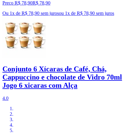
Preço R$ 78,90
R$
78
,
90
Ou 1x de R$ 78,90 sem juros
ou
1
x de
R$ 78,90
sem juros
Conjunto 6 Xícaras de Café, Chá,
Cappuccino e chocolate de Vidro 70ml
Jogo 6 xicaras com Alça
4.0