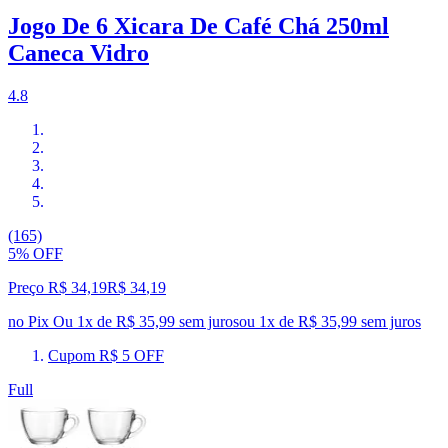
Jogo De 6 Xicara De Café Chá 250ml
Caneca Vidro
4.8
(165)
5% OFF
Preço R$ 34,19
R$
34
,
19
no Pix
Ou 1x de R$ 35,99 sem juros
ou
1
x de
R$ 35,99
sem juros
Cupom R$ 5 OFF
Full