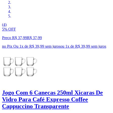
(4)
5% OFF
Preço R$ 37,99
R$
37
,
99
no Pix
Ou 1x de R$ 39,99 sem juros
ou
1
x de
R$ 39,99
sem juros
Jogo Com 6 Canecas 250ml Xicaras De
Vidro Para Café Expresso Coffee
Cappuccino Transparente