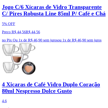
Jogo C/6 Xícaras de Vidro Transparente
C/ Pires Robusta Line 85ml P/ Café e Chá
5% OFF
Preço R$ 44,56
R$
44
,
56
no Pix
Ou 1x de R$ 46,90 sem juros
ou
1
x de
R$ 46,90
sem juros
4 Xicaras de Café Vidro Duplo Coração
80ml Nespresso Dolce Gusto
4.6