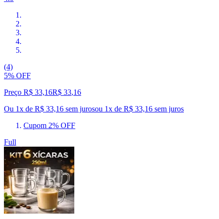
(4)
5% OFF
Preço R$ 33,16
R$
33
,
16
Ou 1x de R$ 33,16 sem juros
ou
1
x de
R$ 33,16
sem juros
Cupom 2% OFF
Full