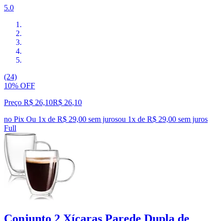
5.0
(24)
10% OFF
Preço R$ 26,10
R$
26
,
10
no Pix
Ou 1x de R$ 29,00 sem juros
ou
1
x de
R$ 29,00
sem juros
Full
Conjunto 2 Xícaras Parede Dupla de