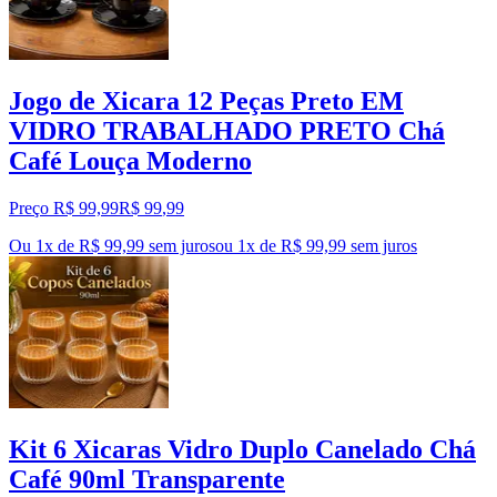
Jogo de Xicara 12 Peças Preto EM
VIDRO TRABALHADO PRETO Chá
Café Louça Moderno
Preço R$ 99,99
R$
99
,
99
Ou 1x de R$ 99,99 sem juros
ou
1
x de
R$ 99,99
sem juros
Kit 6 Xicaras Vidro Duplo Canelado Chá
Café 90ml Transparente