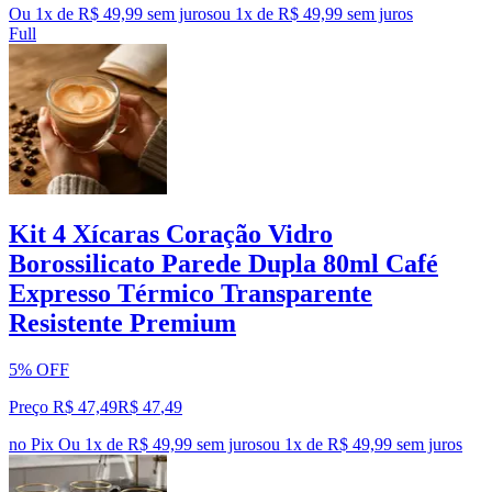
Ou 1x de R$ 49,99 sem juros
ou
1
x de
R$ 49,99
sem juros
Full
Kit 4 Xícaras Coração Vidro
Borossilicato Parede Dupla 80ml Café
Expresso Térmico Transparente
Resistente Premium
5% OFF
Preço R$ 47,49
R$
47
,
49
no Pix
Ou 1x de R$ 49,99 sem juros
ou
1
x de
R$ 49,99
sem juros