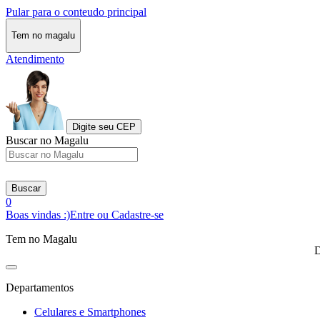
Pular para o conteudo principal
Tem no magalu
Atendimento
Digite seu CEP
Buscar no Magalu
Buscar
0
Boas vindas :)
Entre ou Cadastre-se
Tem no Magalu
D
Departamentos
Celulares e Smartphones