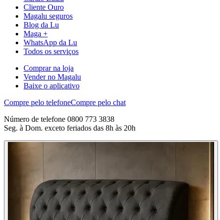
Cliente Ouro
Magalu seguros
Blog da Lu
Maga +
WhatsApp da Lu
Todos os serviços
Comprar na loja
Vender no Magalu
Baixe o aplicativo
Compre pelo telefone
Compre pelo chat
Número de telefone 0800 773 3838
Seg. à Dom. exceto feriados das 8h às 20h