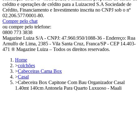
crédito e operações de crédito para a Luizacred S.A Sociedade de
Crédito, Financiamento e Investimento inscrita no CNPJ sob o nº
02.206.577/0001-80.
Compre pelo chat
ou compre pelo telefone:
0800 773 3838
Magazine Luiza S/A - CNPJ: 47.960.950/1088-36 - Endereço: Rua
Arnulfo de Lima, 2385 - Vila Santa Cruz, Franca/SP - CEP 14.403-
471 ® Magazine Luiza – Todos os direitos reservados.
Home
>
colchões
>
Cabeceiras Cama Box
>
Casal
>
Cabeceira Box Capitone Com Bau Organizador Casal
1.40mt 140cm Antonela Para Quarto Luxuoso - Maali