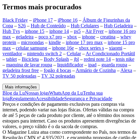
Termos mais procurados
Black Friday
–
iPhone 17
–
iPhone 16
–
Álbum de Figurinhas da
Copa
–
S26
–
Hub de Conteúdo
–
Hub Celulares
–
Hub Geladeira
–
Hub Tvs
–
iphone 15
–
iphone 14
–
ps5
–
Air Fryer
–
iphone 16 pro
max
–
geladeira
–
poco x7 pro
–
xbox
–
iphone
–
creatina
–
whey
protein
–
microondas
–
kindle
–
iphone 17 pro max
–
iphone 15 pro
max
–
celular samsung
–
iphone 16e
–
xbox series s
–
xiaomi
–
ventilador
–
nintendo switch 2
–
Celular
–
Ar Condicionado Portátil
–
tablet
–
Bicicleta
–
Body Splash
–
jbl
–
redmi note 14
–
tenis nike
–
maquina de lavar roupa
–
liquidificador
–
ipad
–
guarda roupa
–
geladeira frost free
–
fogão 4 bocas
–
Armário de Cozinha
–
Alexa
–
TV 50 polegadas
–
TV 32 polegadas
Mais informações
Blog da Lu
Nossas lojas
WhatsApp da Lu
Tenha sua
loja
Regulamento
Acessibilidade
Segurança e Privacidade
Preços e condições de pagamento exclusivos para compras via
internet, podendo variar nas lojas físicas. Ofertas válidas na compra
de até 5 peças de cada produto por cliente, até o término dos nossos
estoques para internet. Caso os produtos apresentem divergências de
valores, o preço válido é o da sacola de compras.
O Magazine Luiza atua como correspondente no País, nos termos da
Resolução CMN nº 4.935/2021, e encaminha propostas de cartão de