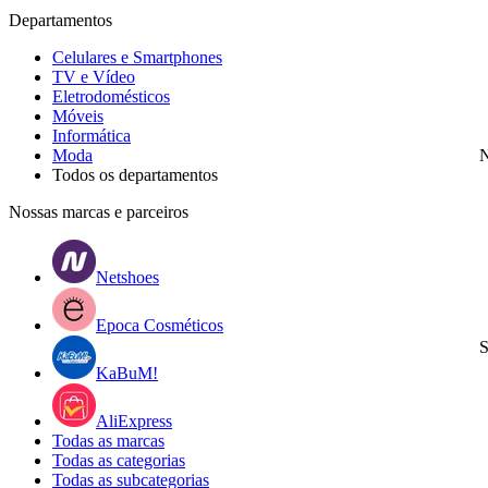
Departamentos
Celulares e Smartphones
TV e Vídeo
Eletrodomésticos
Móveis
Informática
Moda
N
Todos os departamentos
Nossas marcas e parceiros
Netshoes
Epoca Cosméticos
S
KaBuM!
AliExpress
Todas as marcas
Todas as categorias
Todas as subcategorias