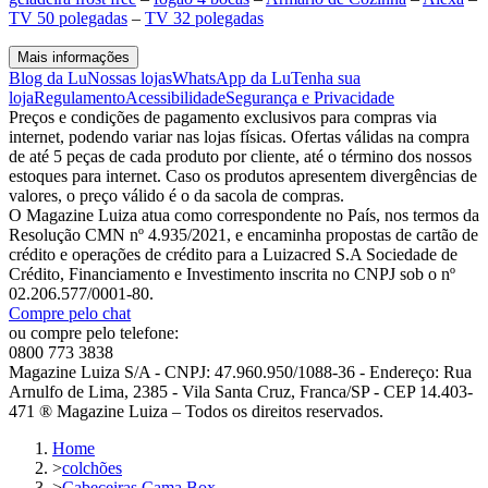
TV 50 polegadas
–
TV 32 polegadas
Mais informações
Blog da Lu
Nossas lojas
WhatsApp da Lu
Tenha sua
loja
Regulamento
Acessibilidade
Segurança e Privacidade
Preços e condições de pagamento exclusivos para compras via
internet, podendo variar nas lojas físicas. Ofertas válidas na compra
de até 5 peças de cada produto por cliente, até o término dos nossos
estoques para internet. Caso os produtos apresentem divergências de
valores, o preço válido é o da sacola de compras.
O Magazine Luiza atua como correspondente no País, nos termos da
Resolução CMN nº 4.935/2021, e encaminha propostas de cartão de
crédito e operações de crédito para a Luizacred S.A Sociedade de
Crédito, Financiamento e Investimento inscrita no CNPJ sob o nº
02.206.577/0001-80.
Compre pelo chat
ou compre pelo telefone:
0800 773 3838
Magazine Luiza S/A - CNPJ: 47.960.950/1088-36 - Endereço: Rua
Arnulfo de Lima, 2385 - Vila Santa Cruz, Franca/SP - CEP 14.403-
471 ® Magazine Luiza – Todos os direitos reservados.
Home
>
colchões
>
Cabeceiras Cama Box