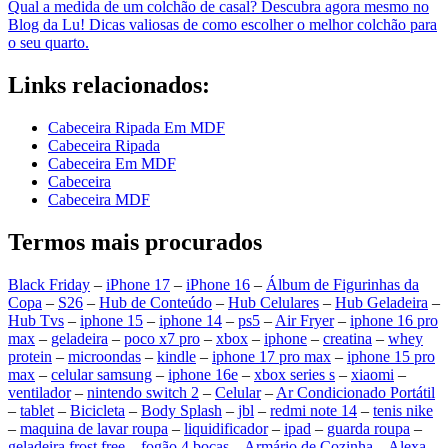
Qual a medida de um colchão de casal? Descubra agora mesmo no
Blog da Lu! Dicas valiosas de como escolher o melhor colchão para
o seu quarto.
Links relacionados:
Cabeceira Ripada Em MDF
Cabeceira Ripada
Cabeceira Em MDF
Cabeceira
Cabeceira MDF
Termos mais procurados
Black Friday
–
iPhone 17
–
iPhone 16
–
Álbum de Figurinhas da
Copa
–
S26
–
Hub de Conteúdo
–
Hub Celulares
–
Hub Geladeira
–
Hub Tvs
–
iphone 15
–
iphone 14
–
ps5
–
Air Fryer
–
iphone 16 pro
max
–
geladeira
–
poco x7 pro
–
xbox
–
iphone
–
creatina
–
whey
protein
–
microondas
–
kindle
–
iphone 17 pro max
–
iphone 15 pro
max
–
celular samsung
–
iphone 16e
–
xbox series s
–
xiaomi
–
ventilador
–
nintendo switch 2
–
Celular
–
Ar Condicionado Portátil
–
tablet
–
Bicicleta
–
Body Splash
–
jbl
–
redmi note 14
–
tenis nike
–
maquina de lavar roupa
–
liquidificador
–
ipad
–
guarda roupa
–
geladeira frost free
–
fogão 4 bocas
–
Armário de Cozinha
–
Alexa
–